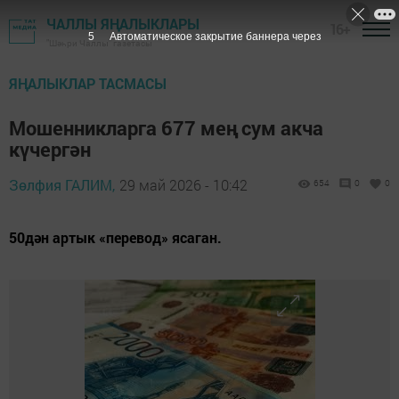
ЧАЛЛЫ ЯҢАЛЫКЛАРЫ
16+
3
Автоматическое закрытие баннера через
"Шәһри Чаллы" газетасы
ЯҢАЛЫКЛАР ТАСМАСЫ
Мошенникларга 677 мең сум акча
күчергән
Зөлфия ГАЛИМ,
29 май 2026 - 10:42
654
0
0
50дән артык «перевод» ясаган.