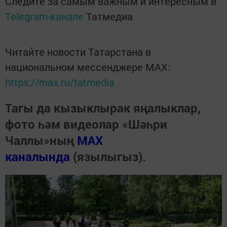
Следите за самым важным и интересным в
Telegram-канале
Татмедиа
Читайте новости Татарстана в
национальном мессенджере MАХ:
https://max.ru/tatmedia
Тагы да кызыклырак яңалыклар,
фото һәм видеолар «Шәһри
Чаллы»ның
MAX
каналында
(язылыгыз).