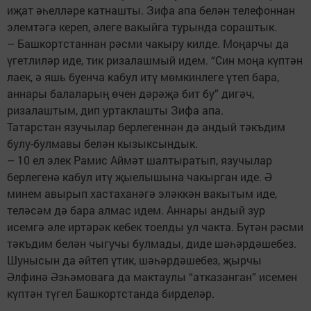
иҗат әһелләре катнашты. Зифа апа белән телефоннан
элемтәгә кереп, әлеге вакыйга турында сораштык.
– Башкортстаннан рәсми чакыру килде. Моңарчы да
үгетлиләр иде, тик ризалашмый идем. “Син моңа күптән
лаек, ә яшь буенча кабул итү мөмкинлеге үтеп бара,
аннары балаларың өчен дәрәҗә бит бу” дигәч,
ризалаштым, дип уртаклашты Зифа апа.
Татарстан язучылар берлегеннән дә андый тәкъдим
булу-булмавы белән кызыксындык.
– 10 ел элек Рамис Аймәт шалтыратып, язучылар
берлегенә кабул итү җыелышына чакырган иде. Ә
минем авырып хастаханәгә эләккән вакытым иде,
теләсәм дә бара алмас идем. Аннары андый зур
исемгә әле иртәрәк кебек тоелды ул чакта. Бүтән рәсми
тәкъдим белән чыгучы булмады, диде шәһәрдәшебез.
Шунысын да әйтеп үтик, шәһәрдәшебез, җырчы
Әлфинә Әзһәмовага да мактаулы “атказанган” исемен
күптән түгел Башкортстанда бирделәр.