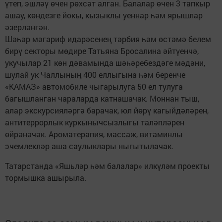
үтеп, эшләү өчен рөхсәт алган. Балалар өчен 3 тапкыр
ашау, көндезге йокы, кызыклы уеннар һәм ярышлар
әзерләнгән.
Шәһәр мәгариф идарәсенең тәрбия һәм өстәмә белем
бирү секторы мөдире Татьяна Бросалина әйтүенчә,
укучылар 21 көн дәвамында шәһәребездәге мәдәни,
шулай ук Чаллының 400 еллыгына һәм беренче
«КАМАЗ» автомобиле чыгарылуга 50 ел тулуга
багышланган чараларда катнашачак. Моннан тыш,
алар экскурсияләргә барачак, юл йөрү кагыйдәләрен,
антитеррорлык куркынычсызлыгы таләпләрен
өйрәнәчәк. Ароматерапия, массаж, витаминлы
эчемлекләр аша саулыклары ныгытылачак.
Татарстанда «Яшьләр һәм балалар» илкүләм проекты
тормышка ашырыла.