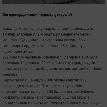
Лагерьләрдә нинди чаралар үткәрелә?
Балалар җәйге каникуллар башлануга сөенсә, әти-
әниләр аларның ялын оештыру мәшәкате белән
мәшгуль. Бу уңайдан мәктәп яны лагерьлары
гаиләләргә ярдәмгә килә. Алар 28 майдан үз
ишекләрен ачты.
«29 нчы гимназиянең «Нечкәбил» лагерена 150 бала
йөреячәк. Шуларның 20 се хезмәт отрядында җәйге
практика уза», — дип белдерде лагерь җитәкчесе Лилия
Баляева.
Барлыгы исә шәһәрдә 7300 укучы мәктәп яны
лагеренда ял итәчәк. Әтиләре махсус хәрби
операциядә катнашучы 300 бала өчен, республика
бюджеты хисабына, юлламалар бушлай бирелә.
53 лагерьның барысы да Роспотребнадзор тикшерүен