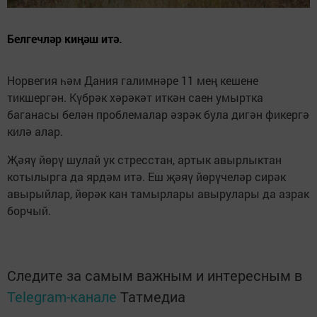
Белгечләр киңәш итә.
Норвегия һәм Дания галимнәре 11 мең кешене
тикшергән. Күбрәк хәрәкәт иткән саен умыртка
баганасы белән проблемалар әзрәк була дигән фикергә
килә алар.
Җәяү йөрү шулай ук стресстан, артык авырлыктан
котылырга да ярдәм итә. Еш җәяү йөрүчеләр сирәк
авырыйлар, йөрәк кан тамырлары авырулары да азрак
борчый.
Следите за самым важным и интересным в
Telegram-канале
Татмедиа