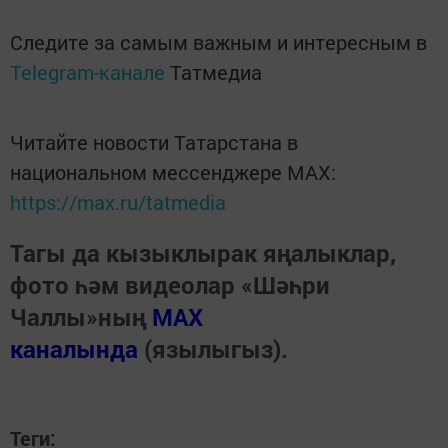
Следите за самым важным и интересным в
Telegram-канале
Татмедиа
Читайте новости Татарстана в
национальном мессенджере MАХ:
https://max.ru/tatmedia
Тагы да кызыклырак яңалыклар,
фото һәм видеолар «Шәһри
Чаллы»ның
MAX
каналында
(язылыгыз).
Теги: