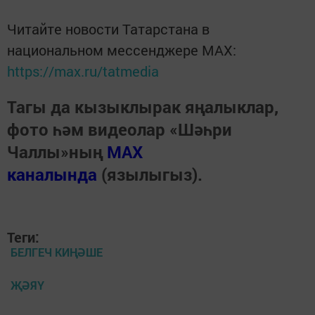
Читайте новости Татарстана в
национальном мессенджере MАХ:
https://max.ru/tatmedia
Тагы да кызыклырак яңалыклар,
фото һәм видеолар «Шәһри
Чаллы»ның
MAX
каналында
(язылыгыз).
Теги:
БЕЛГЕЧ КИҢӘШЕ
ҖӘЯҮ