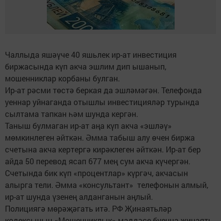
Чаллыда яшәүче 40 яшьлек ир-ат инвестиция
биржасында күп акча эшлим дип ышанып,
мошенниклар корбаны булган.
Ир-ат рәсми төстә беркая да эшләмәгән. Телефонда
уеннар уйнаганда отышлы инвестицияләр турында
сылтама тапкан һәм шунда кергән.
Таныш булмаган ир-ат аңа күп акча «эшләү»
мөмкинлеген әйткән. Әмма табыш алу өчен биржа
счетына акча кертергә кирәклеген әйткән. Ир-ат бер
айда 50 перевод ясап 677 мең сум акча күчергән.
Счетында бик күп «процентлар» күргәч, акчасын
алырга тели. Әмма «консультант» телефонын алмый,
ир-ат шунда үзенең алданганын аңлый.
Полициягә мөрәҗәгать итә. РФ Җинаятьләр
кодексының «Мошенниклык» маддәсе буенча җинаять