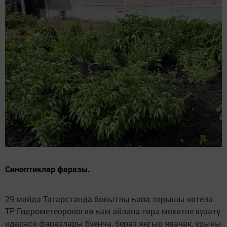
Синоптиклар фаразы.
29 майда Татарстанда болытлы һава торышы көтелә.
ТР Гидрометеорология һәм әйләнә-тирә мохитне күзәтү
идарәсе фаразлары буенча, бераз яңгыр явачак, урыны