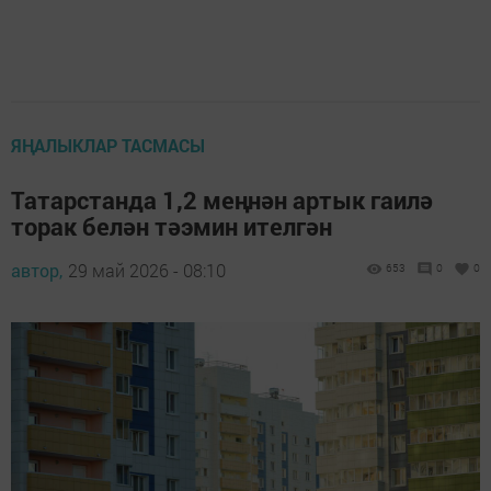
ЯҢАЛЫКЛАР ТАСМАСЫ
Татарстанда 1,2 меңнән артык гаилә
торак белән тәэмин ителгән
автор,
29 май 2026 - 08:10
653
0
0