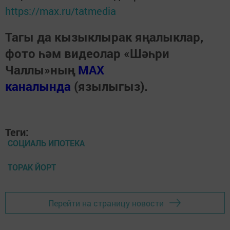
https://max.ru/tatmedia
Тагы да кызыклырак яңалыклар,
фото һәм видеолар «Шәһри
Чаллы»ның
MAX
каналында
(язылыгыз).
Теги:
СОЦИАЛЬ ИПОТЕКА
ТОРАК ЙОРТ
Перейти на страницу новости