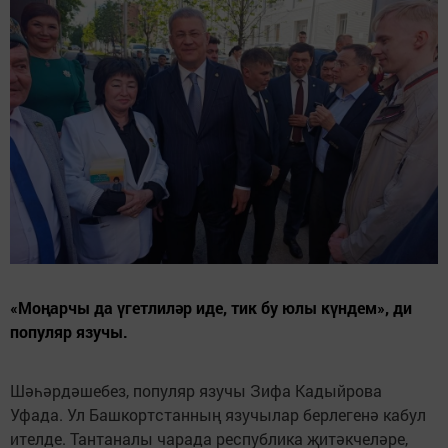
«Моңарчы да үгетлиләр иде, тик бу юлы күндем», ди
популяр язучы.
Шәһәрдәшебез, популяр язучы Зифа Кадыйрова
Уфада. Ул Башкортстанның язучылар берлегенә кабул
ителде. Тантаналы чарада республика җитәкчеләре,