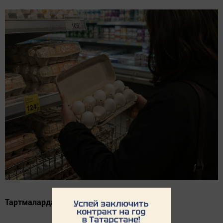
Тартмаларда ватыклары да очрый.