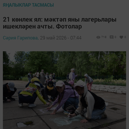
ЯҢАЛЫКЛАР ТАСМАСЫ
21 көнлек ял: мәктәп яны лагерьлары
ишекләрен ачты. Фотолар
Сәрия Гарипова,
29 май 2026 - 07:44
718
0
0