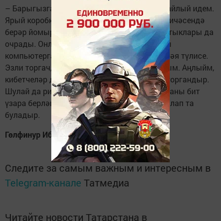
– Барыгызга да таныш кибеттә йомырка сайлый идем.
Ярый коробкасын ачып караганмын – берничәсендә
берәр йомырка җитми. Ә кайберләрендә ватыклары да
очрады. Онлайн-касса аша түләгәндә, моны
компьютерга аңлатып булмый бит – тулы бәя түлисе.
Эзли торгач, астарак яткан коробканы алдым. Аңлыйм,
кибетчеләр дә җитми, йомырка да ватыла торгандыр.
Шулай да ризыкны әрәм итмәсеннәр иде – аны бит
үзара берләштереп, ватыкларын аерып ташлап та
буладыр.
Гөлфинур Ибәтова
Следите за самым важным и интересным в
Telegram-канале
Татмедиа
Читайте новости Татарстана в