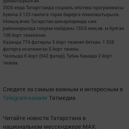
урнаштырылган.
2026 елда Татарстанда социаль ипотека программасы
буенча 3 123 гаиләгә торак бирергә планлаштырыла.
Моның өчен Татарстан шәһәрләрендә һәм
районнарында гомуми мәйданы 150,6 мең кв. м булган
108 йорт төзеләчәк.
Казанда 774 фатирлы 5 йорт төзелеп беткән. 1 528
фатирга исәпләнгән 5 йорт төзелә.
Чаллыда 6 йорт (942 фатир), Түбән Камада 2 йорт
төзелә.
Следите за самым важным и интересным в
Telegram-канале
Татмедиа
Читайте новости Татарстана в
национальном мессенджере MАХ: