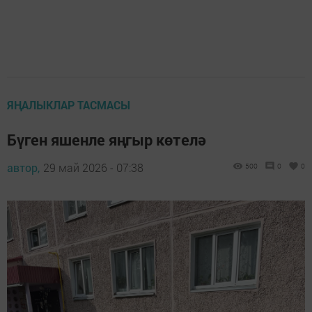
ЯҢАЛЫКЛАР ТАСМАСЫ
Бүген яшенле яңгыр көтелә
автор,
29 май 2026 - 07:38
500
0
0