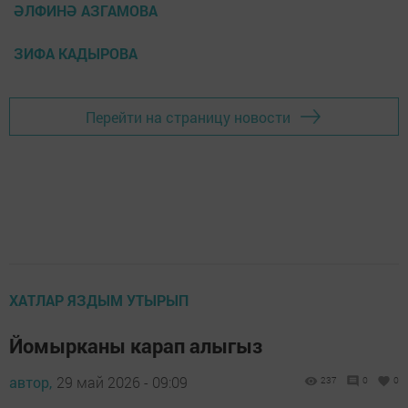
ӘЛФИНӘ АЗГАМОВА
ЗИФА КАДЫРОВА
Перейти на страницу новости
ХАТЛАР ЯЗДЫМ УТЫРЫП
Йомырканы карап алыгыз
автор,
29 май 2026 - 09:09
237
0
0