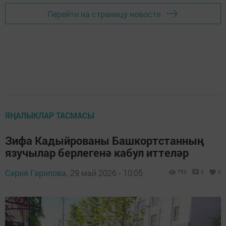
Перейти на страницу новости
ЯҢАЛЫКЛАР ТАСМАСЫ
Зифа Кадыйрованы Башкортстанның
язучылар берлегенә кабул иттеләр
Сәрия Гарипова,
29 май 2026 - 10:05
753
0
0