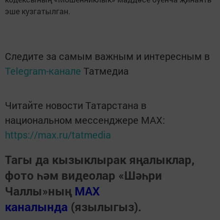
эше кузгатылган.
Следите за самым важным и интересным в
Telegram-канале
Татмедиа
Читайте новости Татарстана в
национальном мессенджере MАХ:
https://max.ru/tatmedia
Тагы да кызыклырак яңалыклар,
фото һәм видеолар «Шәһри
Чаллы»ның
MAX
каналында
(язылыгыз).