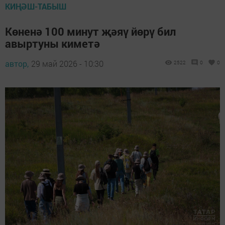
КИҢӘШ-ТАБЫШ
Көненә 100 минут җәяү йөрү бил
авыртуны киметә
автор,
29 май 2026 - 10:30
2522
0
0