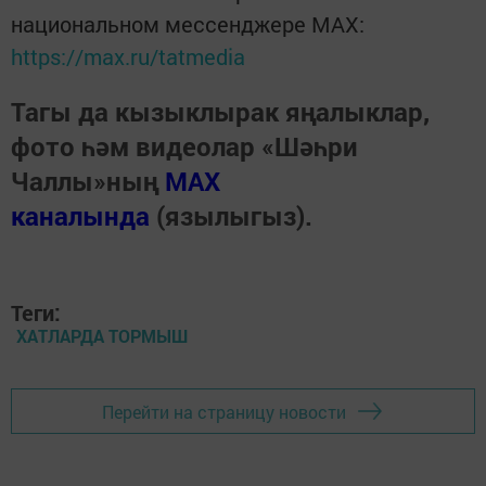
национальном мессенджере MАХ:
https://max.ru/tatmedia
Тагы да кызыклырак яңалыклар,
фото һәм видеолар «Шәһри
Чаллы»ның
MAX
каналында
(язылыгыз).
Теги:
ХАТЛАРДА ТОРМЫШ
Перейти на страницу новости