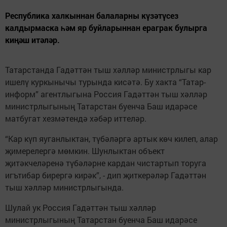
Республика халкыннан балаларны күзәтүсез
калдырмаска һәм яр буйларыннан ераграк булырга
киңәш итәләр.
Татарстанда Гадәттән тыш хәлләр министрлыгы кар
ишелү куркынычы турында кисәтә. Бу хакта “Татар-
информ” агентлыгына Россия Гадәттән тыш хәлләр
министрлыгының Татарстан буенча Баш идарәсе
матбугат хезмәтендә хәбәр иттеләр.
“Кар күп яуганлыктан, түбәләргә артык көч килеп, алар
җимерелергә мөмкин. Шунлыктан объект
җитәкчеләренә түбәләрне кардан чистартып торуга
игътибар бирергә кирәк”, - дип җиткерәләр Гадәттән
тыш хәлләр министрлыгында.
Шулай ук Россия Гадәттән тыш хәлләр
министрлыгының Татарстан буенча Баш идарәсе