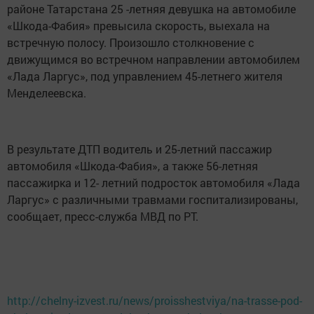
районе Татарстана 25 -летняя девушка на автомобиле
«Шкода-Фабия» превысила скорость, выехала на
встречную полосу. Произошло столкновение с
движущимся во встречном направлении автомобилем
«Лада Ларгус», под управлением 45-летнего жителя
Менделеевска.
В результате ДТП водитель и 25-летний пассажир
автомобиля «Шкода-Фабия», а также 56-летняя
пассажирка и 12- летний подросток автомобиля «Лада
Ларгус» с различными травмами госпитализированы,
сообщает, пресс-служба МВД по РТ.
http://chelny-izvest.ru/news/proisshestviya/na-trasse-pod-