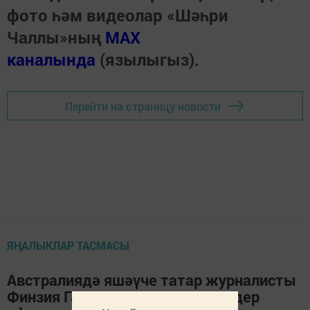
фото һәм видеолар «Шәһри
Чаллы»ның
MAX
каналында
(язылыгыз).
Перейти на страницу новости
ЯҢАЛЫКЛАР ТАСМАСЫ
Австралиядә яшәүче татар журналисты
Финзия Газизова: «Монда чөгендер