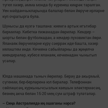
түгел хәзер, әмма монда бу күренеш киңрәк таралган.
Уен мәйданчыкларында балалар белән йөрүче ирләрне
күп очратырга була.
Шунысы да күзгә ташлана: киемгә артык игътибар
бирмиләр. Кибеткә пижамадан йөриләр. Кемдер –
шорты белән футболкадан, ә кемдер пуховиктан йөри.
Яланаяк йөрүчеләрне күрү сәеррәк иде башта, хәзер
ияләштем инде. Кечкенә сабыйларны да җиңелчә
киендерәләр, күбесе яланаяк, кечкенәдән чыныгып
үсәләр.
Юлда машинада тыныч йөриләр. Берәү дә акырмый,
сүгенми, бер-берләренә юл бирәләр. Телефоннан
сөйләшсәң, куркынычсызлык каешын эләктермәсәң,
безнең акча белән 15-20 мең сум штраф түләтәләр.
– Сиңа Австралиядә иң ошаганы нәрсә?