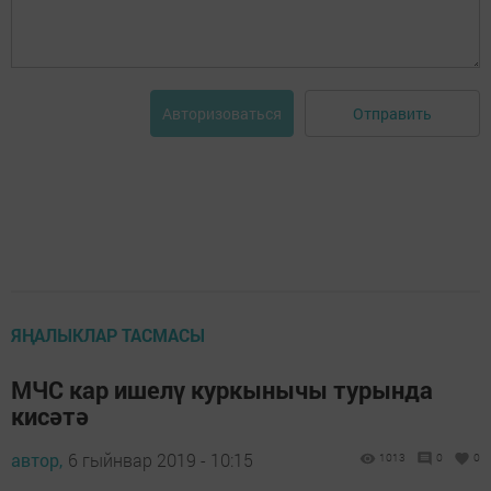
Отправить
Авторизоваться
ЯҢАЛЫКЛАР ТАСМАСЫ
МЧС кар ишелү куркынычы турында
кисәтә
автор,
6 гыйнвар 2019 - 10:15
1013
0
0