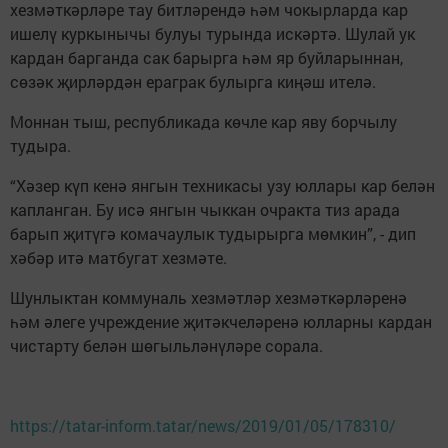
хезмәткәрләре тау битләрендә һәм чокырларда кар
ишелү куркынычы булуы турында искәртә. Шулай ук
кардан барганда сак барырга һәм яр буйларыннан,
сөзәк җирләрдән ераграк булырга киңәш ителә.
Моннан тыш, республикада көчле кар яву борчылу
тудыра.
“Хәзер күп кенә янгын техникасы узу юллары кар белән
капланган. Бу исә янгын чыккан очракта тиз арада
барып җитүгә комачаулык тудырырга мөмкин”, - дип
хәбәр итә матбугат хезмәте.
Шунлыктан коммуналь хезмәтләр хезмәткәрләренә
һәм әлеге учреждение җитәкчеләренә юлларны кардан
чистарту белән шөгыльләнүләре сорала.
https://tatar-inform.tatar/news/2019/01/05/178310/