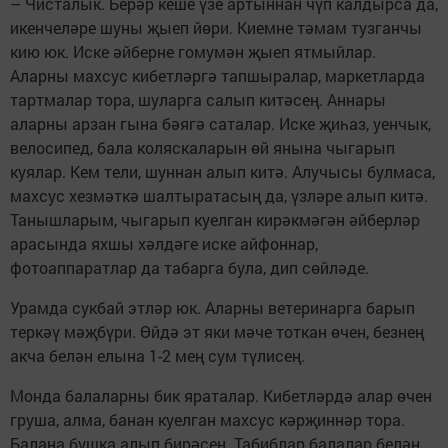
– Чисталык. Берәр кеше үзе артыннан чүп калдырса да,
икенчеләре шуны җыеп йөри. Киемне тәмам тузганчы
кию юк. Иске әйберне гомумән җыеп ятмыйлар.
Аларны махсус кибетләргә тапшыралар, маркетларда
тартмалар тора, шуларга салып китәсең. Аннары
аларны арзан гына бәягә саталар. Иске җиһаз, уенчык,
велосипед, бала коляскаларын өй янына чыгарып
куялар. Кем тели, шуннан алып китә. Алучысы булмаса,
махсус хезмәткә шалтыратасың да, үзләре алып китә.
Танышларым, чыгарып куелган кирәкмәгән әйберләр
арасында яхшы хәлдәге иске айфоннар,
фотоаппаратлар да табарга була, дип сөйләде.
Урамда сукбай этләр юк. Аларны ветеринарга барып
теркәү мәҗбүри. Өйдә эт яки мәче тоткан өчен, безнең
акча белән елына 1-2 мең сум түлисең.
Монда балаларны бик яраталар. Кибетләрдә алар өчен
груша, алма, банан куелган махсус кәрҗиннәр тора.
Балаңа бушка алып бирәсең. Табиблар балалар белән