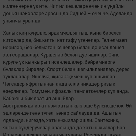
килгәннәрне үз итә. Чит ил кешеләре өчен иң уңайлы
дөнья шәһәрләре арасында Сидней – өченче, Аделаида
унынчы урында.
Халык киң күңелле, ярдәмчел, ялгыш кына бәрелеп
китсәләр дә, биш-алты кат гафу үтенәләр. Гел елмаеп
йөриләр, бер белмәгән кешеләр белән дә исәнләшеп
хәл сорашалар. Күршеләр белән дус яшиләр. Сине
күрүгә үк кычкырып исәнләшәләр, бәйрәмнәргә
бүләкләр бирәләр. Спорт белән шөгыльләнәләр, дөрес
тукланалар. Яшелчә, җиләк-җимеш күп ашыйлар.
Чөгендер яфрагыннан анда әллә никадәр ризык
әзерлиләр. Гомумән, яфраклы тәмләткечләр күп анда.
Кабакны бик яратып ашыйлар.
Австралиядә ир-ат һәм хатын-кыз эше бүленеше юк. Өй
эшләрендә генә түгел, һөнәр сайлауда да. Ашыгыч
ярдәмдә, нигездә, хатын-кызлар эшли. Сантехник,
янгын сүндерүчеләр арасында да хатын-кызлар бар.
Ирләрнең декрет ялына чыгулары Россиядә гаҗәп