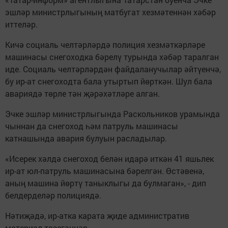
эшләр министрлыгының матбугат хезмәтеннән хәбәр
иттеләр.
Кичә социаль челтәрләрдә полиция хезмәткәрләре
машинасы снегоходка бәрелү турында хәбәр таралган
иде. Социаль челтәрләрдән файдаланучылар әйтүенчә,
бу ир-ат снегоходта бала утыртып йөрткән. Шул бала
авариядә төрле тән җәрәхәтләре алган.
Эчке эшләр министрлыгында Раскольников урамында
чыннан да снегоход һәм патруль машинасы
катнашында авария булуын расладылар.
«Исерек хәлдә снегоход белән идарә иткән 41 яшьлек
ир-ат юл-патруль машинасына бәрелгән. Өстәвенә,
аның машина йөртү таныклыгы да булмаган», - дип
белдерделәр полициядә.
Нәтиҗәдә, ир-атка карата җиде административ
материал төзегәннәр.