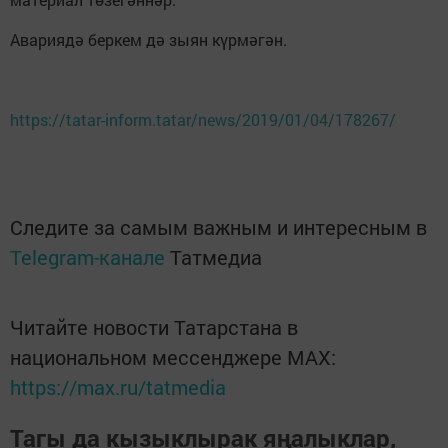
Авариядә беркем дә зыян күрмәгән.
https://tatar-inform.tatar/news/2019/01/04/178267/
Следите за самым важным и интересным в
Telegram-канале
Татмедиа
Читайте новости Татарстана в
национальном мессенджере MАХ:
https://max.ru/tatmedia
Тагы да кызыклырак яңалыклар,