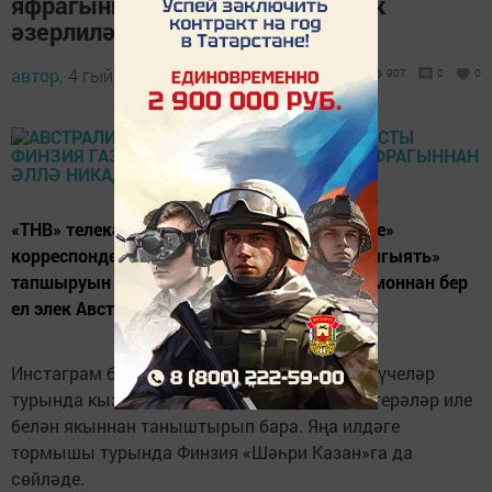
яфрагыннан әллә никадәр ризык
әзерлиләр»
автор,
4 гыйнвар 2019 - 13:03
907
0
0
«ТНВ» телеканалының «Татарстан хәбәрләре»
корреспонденты – «Канун. Парламент. Җәмгыять»
тапшыруын алып барган Финзия Газизова моннан бер
ел элек Австралиягә күчеп киткән иде.
Инстаграм битендә ул Австралия, анда яшәүчеләр
турында кызыклы постлар язып, безне көнгерәләр иле
белән якыннан таныштырып бара. Яңа илдәге
тормышы турында Финзия «Шәһри Казан»га да
сөйләде.