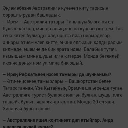
Әңгәмәбезне Австралиягә күченеп китү тарихын
сораштырудан башладык.
– Ирем – Австралия татары. Танышуыбызга өч ел
булганнан соң, мин дә аның янына күченеп киттем. Тиз
генә китеп булмады әле, башта виза бирмәделәр,
аннары әтием үлеп китте, әнине ялгызын калдырасым
килмәде, эшемне дә бик ярата идем. Балабыз тугач,
язмышым мине шушы илгә китерде. Монда бөтенләй
икенче дөнья һәм ул миңа бик ошый.
– Ирең Рифкатьнең нәсел тамыры да шуннанмы?
– Әти-әнисенең тамырлары – Башкортстан белән
Татарстаннан. Үзе Кытайның Өремче шәһәрендә туган.
Австралиягә турист буларак килгән булган, шушы илгә
гашыйк булып, яшәргә дә калган. Монда 20 ел яши.
Хисапчы булып эшли.
– Австралияне яшел континент дип атыйлар. Анда
яшеллек шулай күпме?