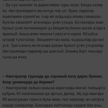
– Бу сүз чынлап та дөреслеккә туры килә. Бездә хәзер
яз. Австралия­дәге иң матур чор ул. Урам, парклар
яшеллеккә күмелгән. Һәр өй алдында илнең символы
булган эвкалипт агачлары үсеп утыра. Ботаклары юан
булып үсеп киткәннәрне үз белдегең белән кисеп атарга
ярамый. Аның өчен хөкүмәт рөхсәте кирәк. Югыйсә
штраф түләтәләр. Эвкалипттан кала, чыршылар да күп
үсә. Трассаның як-ягында урман булып үсеп утыралар.
Австралиядә парклар да шактый. Безнең йорт янында
гына да өчәү.
– Көнгерәләр турында да сорамый калу дөрес булмас.
Алар урамнарда да йөриме?
– Көнгерәләр халык санына караганда ике-өч тапкырга
күбрәк, 50 миллионнан да артык, диләр. Иң зур көнгерә
90 килограмм тирәсе була икән, тиз чабалар, өч метрга
кадәр сикерәләр. Бакчадан кайтканда күрдек без аны,