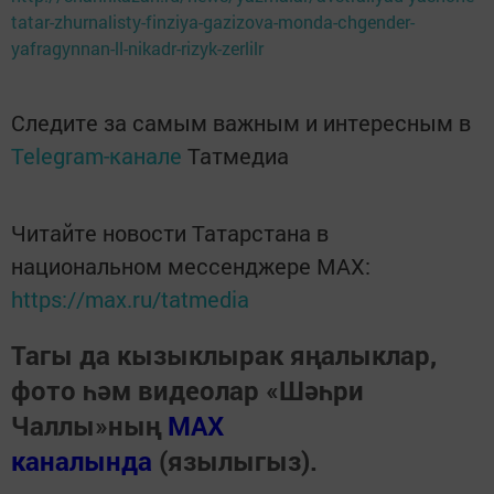
tatar-zhurnalisty-finziya-gazizova-monda-chgender-
yafragynnan-ll-nikadr-rizyk-zerlilr
Следите за самым важным и интересным в
Telegram-канале
Татмедиа
Читайте новости Татарстана в
национальном мессенджере MАХ:
https://max.ru/tatmedia
Тагы да кызыклырак яңалыклар,
фото һәм видеолар «Шәһри
Чаллы»ның
MAX
каналында
(язылыгыз).