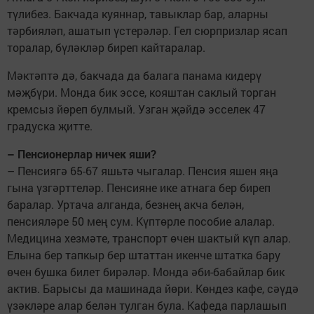
түлибез. Бакчада куяннар, тавыклар бар, аларны
тәрбияләп, ашатып үстерәләр. Гел сюрпризлар ясап
торалар, бүләкләр биреп кайтаралар.
Мәктәптә дә, бакчада да балага панама кидерү
мәҗбүри. Монда бик эссе, кояштан саклый торган
кремсыз йөреп булмый. Узган җәйдә эсселек 47
градуска җитте.
– Пенсионерлар ничек яши?
– Пенсиягә 65-67 яшьтә чыгалар. Пенсия яшен яңа
гына үзгәрттеләр. Пенсияне ике атнага бер биреп
баралар. Уртача алганда, безнең акча белән,
пенсияләре 50 мең сум. Күптөрле пособие алалар.
Медицина хезмәте, транспорт өчен шактый күп алар.
Елына бер тапкыр бер штаттан икенче штатка бару
өчен бушка билет бирәләр. Монда әби-бабайлар бик
актив. Барысы да машинада йөри. Көндез кафе, сәүдә
үзәкләре алар белән тулган була. Кафеда парлашып