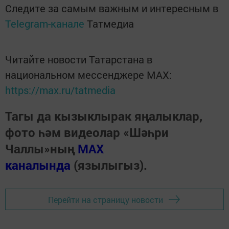
Следите за самым важным и интересным в
Telegram-канале
Татмедиа
Читайте новости Татарстана в
национальном мессенджере MАХ:
https://max.ru/tatmedia
Тагы да кызыклырак яңалыклар,
фото һәм видеолар «Шәһри
Чаллы»ның
MAX
каналында
(язылыгыз).
Перейти на страницу новости