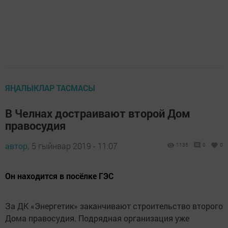
ЯҢАЛЫКЛАР ТАСМАСЫ
В Челнах достраивают второй Дом
правосудия
автор,
5 гыйнвар 2019 - 11:07
1135
0
0
Он находится в посёлке ГЭС
За ДК «Энергетик» заканчивают строительство второго
Дома правосудия. Подрядная организация уже