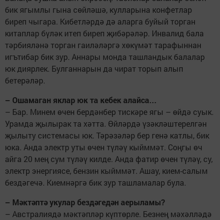
бик ягымлы гына сөйләшә, кулларына конфетлар
биреп чыгара. Кибетләрдә дә аларга буйый торган
китаплар бүләк итеп биреп җибәрәләр. Инвалид бала
тәрбияләнә торган гаиләләргә хөкүмәт тарафыннан
игътибар бик зур. Аннары монда ташландык балалар
юк диярлек. Булганнарын да чират торып алып
бетерәләр.
– Ошамаган яклар юк та кебек алайса...
– Бар. Минем өчен бердәнбер тискәре ягы – өйдә суык.
Урамда җылырак та хәтта. Өйләрдә үзәкләштерелгән
җылыту системасы юк. Тәрәзәләр бер генә катлы, бик
юка. Анда электр уты өчен түләү кыйммәт. Соңгы өч
айга 20 мең сум түләү килде. Анда фатир өчен түләү, су,
электр энергиясе, бензин кыйммәт. Ашау, кием-салым
бездәгечә. Киемнәргә бик зур ташламалар була.
– Мәктәптә укулар бездәгедән аерыламы?
– Австралиядә мәктәпләр күптөрле. Безнең мәхәлләдә