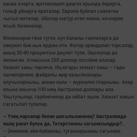
каһвә эчәргә, җитәкләшеп диңгез ярында йөрер­гә,
гольф уйнарга яраталар. Европа буйлап сәяхәткә
чыгып китәләр. Әбиләр матур итеп киенә, чәчләрен
ясый, бизәнәләр.
Өлкәннәрне генә түгел, күп балалы гаиләләргә дә
хөкүмәт бик нык ярдәм итә. Фатир арендалап торсалар,
аның 30-40 процентын дәүләт түли. Эшсезләр дә
якланган. Атнасына 250 доллар пособие алалар.
Хезмәт хакы төрлечә. Иң югары хезмәт хакы – гади
эшчеләрнеке, файдалы җир казылмалары
алучыларныкы, аннан кала – журналистларныкы. Алар
елына якынча 100 мең Австралия доллары ала.
Укытучылар, тәрбиячеләр дә әйбәт эшли. Хезмәт хакын
сәгатьләп түлиләр.
– Үзең нәрсәләр белән шөгыльләнәсең? Австралиядә
яшәү рәхәт булса да, Татарстанны сагынасыңдыр?..
– Әниемне, әби-бабамны, туганнарымны сагынам.