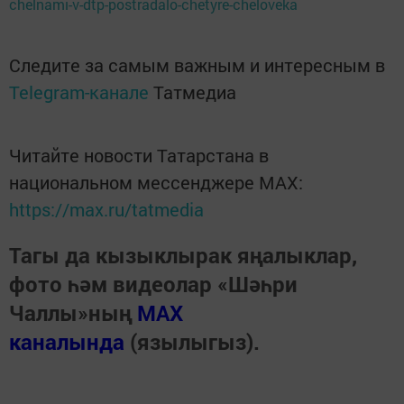
chelnami-v-dtp-postradalo-chetyre-cheloveka
Следите за самым важным и интересным в
Telegram-канале
Татмедиа
Читайте новости Татарстана в
национальном мессенджере MАХ:
https://max.ru/tatmedia
Тагы да кызыклырак яңалыклар,
фото һәм видеолар «Шәһри
Чаллы»ның
MAX
каналында
(язылыгыз).