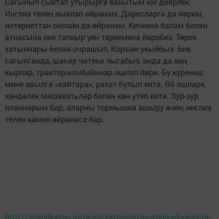
Сагынып сыктап утырырга вакытым юк диярлек.
Инглиз телен ныклап өйрәнәм. Дәресләргә дә йөрим,
интернеттан онлайн да өйрәнәм. Кечкенә балам белән
атнасына ике тапкыр уен төркеменә йөрибез. Төрек
хатыннары белән очрашып, Коръән укыйбыз. Бик
сагынганда, шәһәр читенә чыгабыз, анда да киң
кырлар, трактор-комбайннар эшләп йөри. Бу күренеш
мине авылга «кайтара», рәхәт булып китә. Өй эшләре,
көндәлек мәшәкатьләр белән көн үтеп китә. Зур-зур
планнарым бар, аларны тормышка ашыру өчен, инглиз
телен камил өйрәнәсе бар.
http://shahrikazan.ru/news/yazmalar/avstraliyad-yashche-