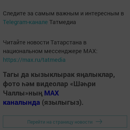
Следите за самым важным и интересным в
Telegram-канале
Татмедиа
Читайте новости Татарстана в
национальном мессенджере MАХ:
https://max.ru/tatmedia
Тагы да кызыклырак яңалыклар,
фото һәм видеолар «Шәһри
Чаллы»ның
MAX
каналында
(язылыгыз).
Перейти на страницу новости