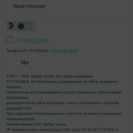
Төрле темалар
Телефон АО «ТАТМЕДИА»:
(843) 222 09 84
16+
© 2011 - 2026. Шәһри Чаллы. Все права защищены.
© ТАТМЕДИА. Все материалы, размещенные на сайте, защищены
законом.
Перепечатка, воспроизведение и распространение в любом объеме
информации,
размещенной на сайте, возможна только с письменного согласия
редакций СМИ.
При поддержке Республиканского агентства по печати и массовым
коммуникациям.
Наименование СМИ: Шəhри Чаллы
№ свидетельства о регистрации СМИ, дата: ЭЛ № ФС 77-67912 от