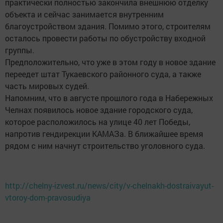
практически полностью закончила внешнюю отделку
объекта и сейчас занимается внутренним
благоустройством здания. Помимо этого, строителям
осталось провести работы по обустройству входной
группы.
Предположительно, что уже в этом году в новое здание
переедет штат Тукаевского районного суда, а также
часть мировых судей.
Напомним, что в августе прошлого года в Набережных
Челнах появилось новое здание городского суда,
которое расположилось на улице 40 лет Победы,
напротив гендирекции КАМАЗа. В ближайшее время
рядом с ним начнут строительство уголовного суда.
http://chelny-izvest.ru/news/city/v-chelnakh-dostraivayut-
vtoroy-dom-pravosudiya