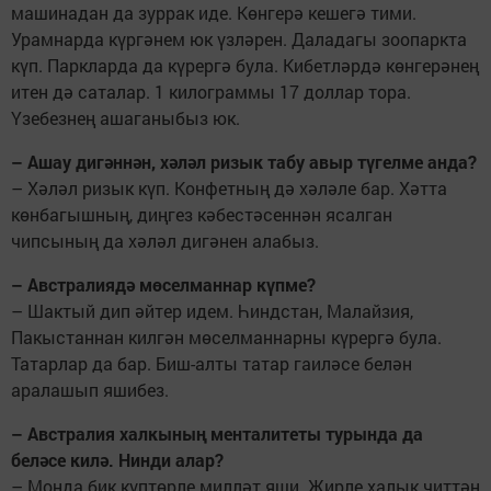
машинадан да зуррак иде. Көнгерә кешегә тими.
Урамнарда күргәнем юк үзләрен. Даладагы зоопаркта
күп. Паркларда да күрергә була. Кибетләрдә көнгерәнең
итен дә саталар. 1 килограммы 17 доллар тора.
Үзебезнең ашаганыбыз юк.
– Ашау дигәннән, хәләл ризык табу авыр түгелме анда?
– Хәләл ризык күп. Конфетның дә хәләле бар. Хәтта
көнбагышның, диңгез кәбестәсеннән ясалган
чипсының да хәләл дигәнен алабыз.
– Австралиядә мөселманнар күпме?
– Шактый дип әйтер идем. Һиндстан, Малайзия,
Пакыстаннан килгән мөселманнарны күрергә була.
Татарлар да бар. Биш-алты татар гаиләсе белән
аралашып яшибез.
– Австралия халкының менталитеты турында да
беләсе килә. Нинди алар?
– Монда бик күптөрле милләт яши. Җирле халык читтән