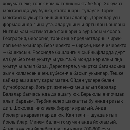
хөкүмәтнеке, төрек һәм католик мәктәбе бар. Хөкүмәт
мәктәбендә уку бушка, калганнары түләүле. Төрек
мәктәбенә укырга биш яшьтән алалар. Дәресләр уен
формасында гына үтә, алар унынчы яртыдан башлана.
Инглиз һәм математика фәннәренә зур басым ясала.
География, биология, тарих ише предметларны чирек­
ләп кенә укыйлар. Бер чиректә – берсен, икенче чиректә
– башкасын. Россиядә башлангыч сыйныфларда дүрт
ел буе бер генә укытучы укыта. Ә монда һәр елны яңа
укытучы алып бара. Дәресләрдә, умыртка баганасына
зыян килмәсен өчен, күбесенчә басып укыйлар. Төшке
кайнар аш ашату каралмаган. Өйдән үзләре белән
бутербродлар, йогырт, җиләк-җимеш алып баралар.
Балалар бакчасында да ашату юк. Берьюлы өчпочмак
алып бардым. Тәрбиячеләр шаккатты бу нинди ризык
дип. Шоколад, чикләвек бирергә ярамый. Анда
йокларга караватлар да юк. Кая тели – шунда ятып
йоклыйлар. Минем балам гомумән анда йокламый.
Атнага өч көн йөрибез, шул өч көнгә 700-800 сум