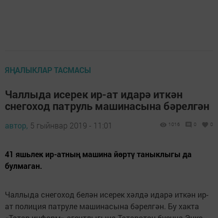
ЯҢАЛЫКЛАР ТАСМАСЫ
Чаллыда исерек ир-ат идарә иткән
снегоход патруль машинасына бәрелгән
автор,
5 гыйнвар 2019 - 11:01
1016
0
0
41 яшьлек ир-атның машина йөртү таныклыгы да
булмаган.
Чаллыда снегоход белән исерек хәлдә идарә иткән ир-
ат полиция патруле машинасына бәрелгән. Бу хакта
«Татар-информ» агентлыгына Татарстан буенча Эчке