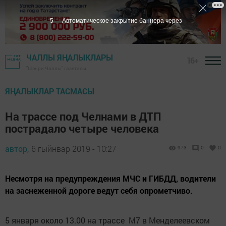
4
Автоматическое закрытие баннера через
ЧАЛЛЫ ЯҢАЛЫКЛАРЫ
16+
"Шәһри Чаллы" газетасы
ЯҢАЛЫКЛАР ТАСМАСЫ
На трассе под Челнами в ДТП
пострадало четыре человека
автор,
6 гыйнвар 2019 - 10:27
973
0
0
Несмотря на предупреждения МЧС и ГИБДД, водители
на заснеженной дороге ведут себя опрометчиво.
5 января около 13.00 на трассе М7 в Менделеевском