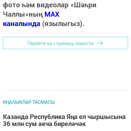
фото һәм видеолар «Шәһри
Чаллы»ның
MAX
каналында
(язылыгыз).
Перейти на страницу новости
ЯҢАЛЫКЛАР ТАСМАСЫ
Казанда Республика Яңа ел чыршысына
36 млн сум акча биреләчәк