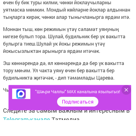
өчен бу бик туры килми, чөнки йоклаучыларны
уятмаска мөмкин. Мондый көйләрне йоклар алдыннан
тыңларга кирәк, чөнки алар тынычланырга ярдәм итә.
Моннан тыш, көн режимын үтәү сәламәт уянуның
нигезе булып тора. Шулай, будильник бер үк вакытта
булырга тиеш.Шулай ук йокы режимын үтәү
йокысызлыктан арынырга ярдәм итәчәк.
Эш көннәрендә дә, ял көннәрендә дә бер үк вакытта
тору мөһим. Ул чакта уяну өчен бер вакытта бер
будильникта җитәчәк, - дип тәмамлады Царева.
Чыганак: Известия
"Шәһри Чаллы" MAX каналына язылыгыз!
Подписаться
Следите за самым важным и интересным в
Telegram-канале
Татмедиа