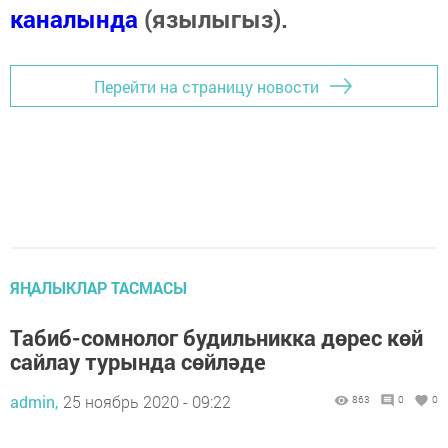
каналында
(язылыгыз).
Перейти на страницу новости
ЯҢАЛЫКЛАР ТАСМАСЫ
Табиб-сомнолог будильникка дөрес көй
сайлау турында сөйләде
admin,
25 ноябрь 2020 - 09:22
863
0
0