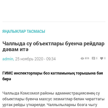
ЯҢАЛЫКЛАР ТАСМАСЫ
Чаллыда су объектлары буенча рейдлар
дәвам итә
admin,
25 ноябрь 2020 - 09:34
806
0
0
ГИМС инспекторлары боз катламының торышына бәя
бирә
Чаллыда Комсомол районы администрациясенең су
объектлары буенча махсус хезмәтләр белән чираттагы
уртак рейды үткәрелде. Чаллылыларны бозга чыгу