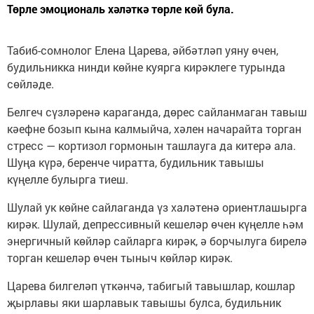
Төрле эмоциональ хәләткә төрле көй була.
Табиб-сомнолог Елена Царева, әйбәтләп уяну өчен,
будильникка нинди көйне куярга кирәклеге турында
сөйләде.
Белгеч сүзләренә караганда, дөрес сайланмаган тавыш
кәефне бозып кына калмыйча, хәлен начарайта торган
стресс — кортизол гормонын ташлауга да китерә ала.
Шуңа күрә, беренче чиратта, будильник тавышы
күңелле булырга тиеш.
Шулай ук көйне сайлаганда үз халәтенә ориентлашырга
кирәк. Шулай, депрессивный кешеләр өчен күңелле һәм
энергичный көйләр сайларга кирәк, ә борчылуга бирелә
торган кешеләр өчен тыныч көйләр кирәк.
Царева билгеләп үткәнчә, табигый тавышлар, кошлар
җырлавы яки шарлавык тавышы булса, будильник