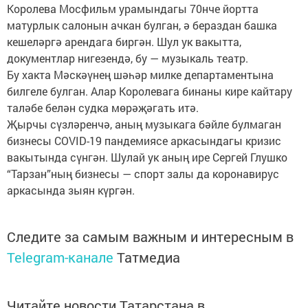
Королева Мосфильм урамындагы 70нче йортта
матурлык салонын ачкан булган, ә бераздан башка
кешеләргә арендага биргән. Шул ук вакытта,
документлар нигезендә, бу — музыкаль театр.
Бу хакта Мәскәүнең шәһәр милке департаментына
билгеле булган. Алар Королевага бинаны кире кайтару
таләбе белән судка мөрәҗәгать итә.
Җырчы сүзләренчә, аның музыкага бәйле булмаган
бизнесы COVID-19 пандемиясе аркасындагы кризис
вакытында сүнгән. Шулай ук аның ире Сергей Глушко
“Тарзан”ның бизнесы — спорт залы да коронавирус
аркасында зыян күргән.
Следите за самым важным и интересным в
Telegram-канале
Татмедиа
Читайте новости Татарстана в