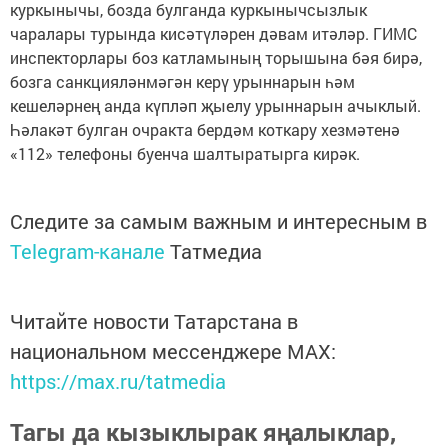
куркынычы, бозда булганда куркынычсызлык
чаралары турында кисәтүләрен дәвам итәләр. ГИМС
инспекторлары боз катламының торышына бәя бирә,
бозга санкцияләнмәгән керү урыннарын һәм
кешеләрнең анда күпләп җыелу урыннарын ачыклый.
Һәлакәт булган очракта бердәм коткару хезмәтенә
«112» телефоны буенча шалтыратырга кирәк.
Следите за самым важным и интересным в
Telegram-канале
Татмедиа
Читайте новости Татарстана в
национальном мессенджере MАХ:
https://max.ru/tatmedia
Тагы да кызыклырак яңалыклар,