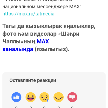
национальном мессенджере MАХ:
https://max.ru/tatmedia
Тагы да кызыклырак яңалыклар,
фото һәм видеолар «Шәһри
Чаллы»ның
MAX
каналында
(язылыгыз).
Оставляйте реакции