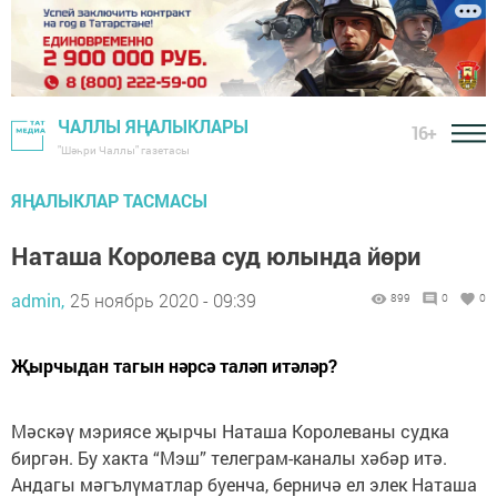
ЧАЛЛЫ ЯҢАЛЫКЛАРЫ
16+
"Шәһри Чаллы" газетасы
ЯҢАЛЫКЛАР ТАСМАСЫ
Наташа Королева суд юлында йөри
admin,
25 ноябрь 2020 - 09:39
899
0
0
Җырчыдан тагын нәрсә таләп итәләр?
Мәскәү мэриясе җырчы Наташа Королеваны судка
биргән. Бу хакта “Мэш” телеграм-каналы хәбәр итә.
Андагы мәгълүматлар буенча, берничә ел элек Наташа