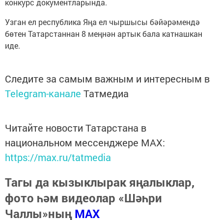
конкурс документларында.
Узган ел республика Яңа ел чыршысы бәйәрәмендә
бөтен Татарстаннан 8 меңнән артык бала катнашкан
иде.
Следите за самым важным и интересным в
Telegram-канале
Татмедиа
Читайте новости Татарстана в
национальном мессенджере MАХ:
https://max.ru/tatmedia
Тагы да кызыклырак яңалыклар,
фото һәм видеолар «Шәһри
Чаллы»ның
MAX