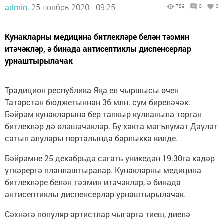
admin,
25 ноябрь 2020 - 09:25
789
0
0
Кунакларны медицина битлекләре белән тәэмин
итәчәкләр, ә бинада антисептиклы диспенсерлар
урнаштырылачак
Традицион республика Яңа ел чыршысы өчен
Татарстан бюджетыннан 36 млн. сум биреләчәк.
Бәйрәм кунакларына бер тапкыр кулланыла торган
битлекләр дә өләшәчәкләр. Бу хакта мәгълүмат Дәүләт
сатып алулары порталында барлыкка килде.
Бәйрәмне 25 декабрьдә сәгать уникедән 19.30га кадәр
үткәрергә планлаштыралар. Кунакларны медицина
битлекләре белән тәэмин итәчәкләр, ә бинада
антисептиклы диспенсерлар урнаштырылачак.
Сәхнәгә популяр артистлар чыгарга тиеш, диелә