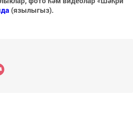
лыклар, фото һәм видеолар «Шәһри
нда
(язылыгыз).