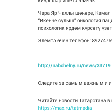
киңәшләр ишетә алачак.
Чара Яр Чаллы шәһәре, Камал 
“Икенче сулыш” онкология па
психологик ярдәм күрсәтү үзәг
Элемтә өчен телефон: 892747
http://nabchelny.ru/news/33719
Следите за самым важным и 
Читайте новости Татарстана 
https://max.ru/tatmedia