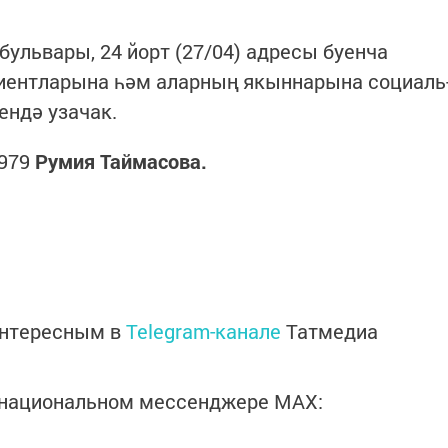
бульвары, 24 йорт (27/04) адресы буенча
циентларына һәм аларның якыннарына социаль
ендә узачак.
6979
Румия Таймасова.
интересным в
Telegram-канале
Татмедиа
в национальном мессенджере MАХ: