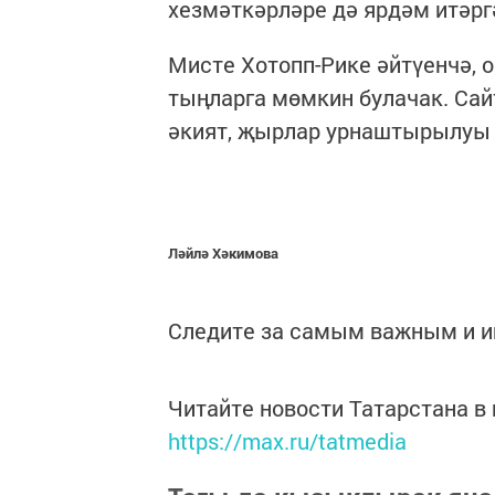
хезмәткәрләре дә ярдәм итәргә
Мисте Хотопп-Рике әйтүенчә, 
тыңларга мөмкин булачак. Сай
әкият, җырлар урнаштырылуы 
Ләйлә Хәкимова
Следите за самым важным и 
Читайте новости Татарстана 
https://max.ru/tatmedia