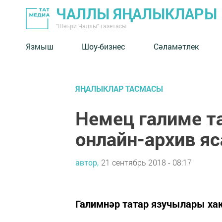
ЧАЛЛЫ ЯҢАЛЫКЛАРЫ
"Шәһри Чаллы" газетасы
Язмыш
Шоу-бизнес
Сәламәтлек
ЯҢАЛЫКЛАР ТАСМАСЫ
Немец галиме т
онлайн-архив я
автор,
21 сентябрь 2018 - 08:17
Галимнәр татар язучылары ха