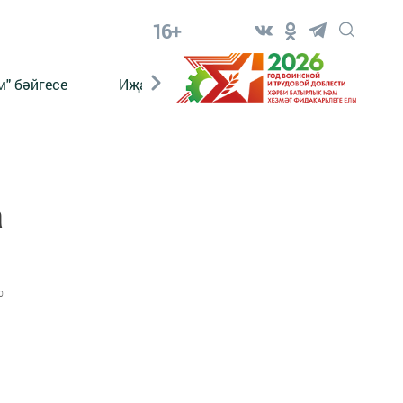
16+
" бәйгесе
Иҗат
Реклама
Онлайн язы
а
0