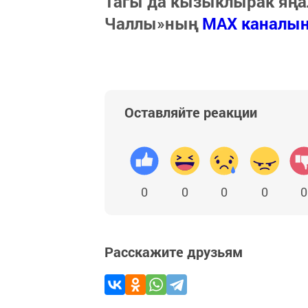
Тагы да кызыклырак яңа
Чаллы»ның
MAX каналы
Оставляйте реакции
0
0
0
0
0
Расскажите друзьям