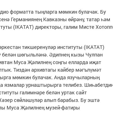
дио форматта тыңларга мөмкин булачак. Бу
сенә Германиянең Кавказны өйрәнү, татар һәм
туты (IКАТАТ) директоры, галим Мисте Хотопп
Төркестан тикшеренүләр институты (IКАТАТ)
 белән шөгыльләнә. Әдипнең кызы Чулпан
ивтан Муса Җәлилнең соңгы елларда иҗат
птык. Тиздән архивтагы кайбер мәгълүмәт
ырга мөмкин булачак. Анда язучыларның
а язмалар урнаштырырга телибез. Шиһабетди
титуты галимнәре белән уртак сайт
әзер сөйләшүләр алып барабыз. Бу эштә
лы Муса Җәлилнең музей-фатиры