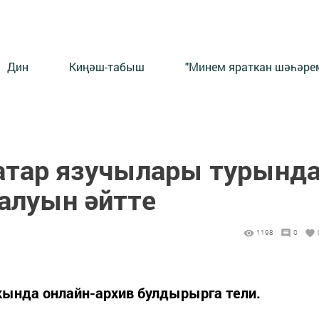
Дин
Киңәш-табыш
"Минем яраткан шәһәрем
атар язучылары турынд
салуын әйтте
1198
0
кында онлайн-архив булдырырга тели.