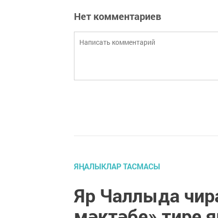
Нет комментариев
ЯҢАЛЫКЛАР ТАСМАСЫ
Яр Чаллыда чир
мәктәбе» тире 