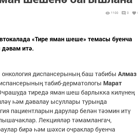
1100
0
 автокалада «Тире яман шеше» темасы буенча
 дәвам итә.
 онкология диспансерының баш табибы
Алмаз
диспансерының табиб-дерматологы
Марат
Очрашуда тиредә яман шеш барлыкка килүнең
яләү һәм дәвалау ысуллары турында
огия пациентларын дарулар белән тәэмин итү
лышачаклар. Лекцияләр тәмамлангач,
аулар бирә һәм шәхси очраклар буенча