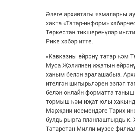
Әлеге архивтагы язмаларны ау
хакта «Татар-информ» хәбәрче
Төркестан тикшеренүләр инсти
Рике хәбәр итте.
«Кавказны өйрәнү, татар һәм 
Муса Җәлилнең иҗатын өйрәнү
ханым белән аралашабыз. Арх
ителгән шигырьләрен эзләп та
белән онлайн форматта таныш
тормыш һәм иҗат юлы хакынд
Мәрҗани исемендәге Тарих инс
булдырырга планлаштырдык. Х
Татарстан Милли музее филиа