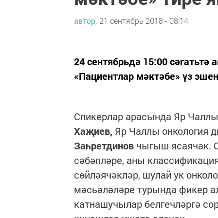
автор,
21 сентябрь 2018 - 08:14
24 сентябрьдә 15:00 сәгатьтә
«Пациентлар мәктәбе» үз эшен
Спикерлар арасында Яр Чаллы
Хаҗиев,
Яр Чаллы онкология 
Заһретдинов
чыгыш ясаячак. 
сәбәпләре, аны классификаци
сөйләячәкләр, шулай ук онкол
мәсьәләләре турында фикер а
катнашучылар белгечләргә сор