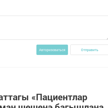
Отправить
Авторизоваться
аттагы «Пациентлар
яман шешенә багышлана