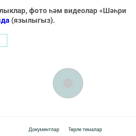
лыклар, фото һәм видеолар «Шәһри
нда
(язылыгыз).
Документлар
Төрле темалар