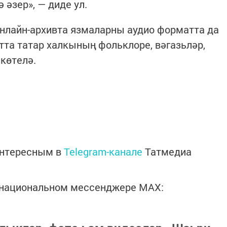
 әзер», — диде ул.
онлайн-архивта язмаларны аудио форматта да
тта татар халкының фольклоре, вәгазьләр,
көтелә.
интересным в
Telegram-канале
Татмедиа
в национальном мессенджере MАХ: