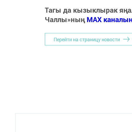
Тагы да кызыклырак яңа
Чаллы»ның
MAX каналы
Перейти на страницу новости