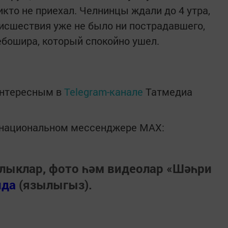
кто не приехал. Челнинцы ждали до 4 утра,
оисшествия уже не было ни пострадавшего,
дебошира, который спокойно ушел.
интересным в
Telegram-канале
Татмедиа
в национальном мессенджере MАХ:
лыклар, фото һәм видеолар «Шәһри
нда
(язылыгыз).