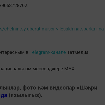
89053728702.
s/chelnintsy-uberut-musor-v-lesakh-natsparka-i-na-
интересным в
Telegram-канале
Татмедиа
в национальном мессенджере MАХ:
лыклар, фото һәм видеолар «Шәһри
нда
(язылыгыз).