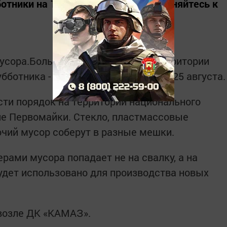
тники на 11 и 25 августа, присоединяйтесь к
усора.Больше.Нет» проведет на территории
ботника - сегодня и через субботу, 25 августа
ти порядок на территории национального
не Первомайки. Стекло, пластмассовые
очий мусор соберут в разные мешки.
рами мусора попадает не на свалку, а на
удет использовано для производства новых
0 возле ДК «КАМАЗ».