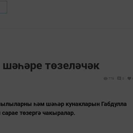
 шәһәре төзеләчәк
779
0
аллылыларны һәм шәһәр кунакларын Габдулла
 сарае төзергә чакыралар.