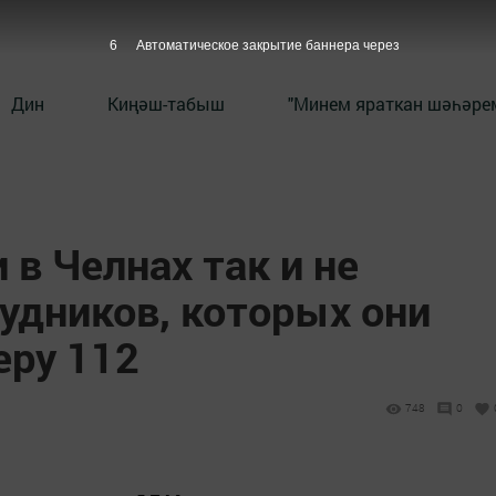
6
Автоматическое закрытие баннера через
Дин
Киңәш-табыш
"Минем яраткан шәһәрем
в Челнах так и не
удников, которых они
еру 112
748
0