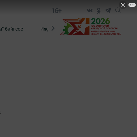
16+
" бәйгесе
Иҗат
Реклама
Онлайн язы
0