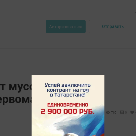
Отправить
Авторизоваться
т мусор в лесах
Первомайке
765
0