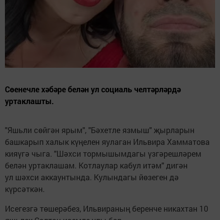
Сөенечле хәбәре белән ул социаль челтәрләрдә
уртаклашты.
"Яшьли сөйгән ярым", "Бәхетле язмыш" җырларын
башкарып халык күңелен яулаган Ильвира Хамматова
кияүгә чыга. "Шәхси тормышымдагы үзгәрешләрем
белән уртаклашам. Котлаулар кабул итәм" дигән
ул шәхси аккаунтында. Кулындагы йөзеген дә
күрсәткән.
Исегезгә төшерәбез, Ильвираның беренче никахтан 10