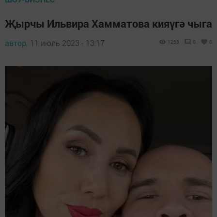
Җырчы Ильвира Хамматова кияүгә чыга
автор,
11 июль 2023 - 13:17
1263
0
0