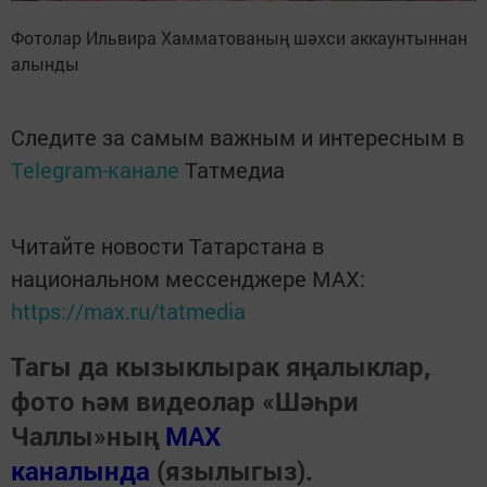
Фотолар Ильвира Хамматованың шәхси аккаунтыннан
алынды
Следите за самым важным и интересным в
Telegram-канале
Татмедиа
Читайте новости Татарстана в
национальном мессенджере MАХ:
https://max.ru/tatmedia
Тагы да кызыклырак яңалыклар,
фото һәм видеолар «Шәһри
Чаллы»ның
MAX
каналында
(язылыгыз).