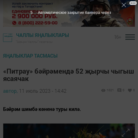
4
Автоматическое закрытие баннера через
ЧАЛЛЫ ЯҢАЛЫКЛАРЫ
16+
"Шәһри Чаллы" газетасы
ЯҢАЛЫКЛАР ТАСМАСЫ
«Питрау» бәйрәмендә 52 җырчы чыгыш
ясаячак
автор,
11 июль 2023 - 14:42
1021
0
0
Бәйрәм шимбә көненә туры килә.