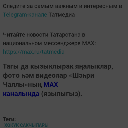
Следите за самым важным и интересным в
Telegram-канале
Татмедиа
Читайте новости Татарстана в
национальном мессенджере MАХ:
https://max.ru/tatmedia
Тагы да кызыклырак яңалыклар,
фото һәм видеолар «Шәһри
Чаллы»ның
MAX
каналында
(язылыгыз).
Теги:
ХОКУК САКЧЫЛАРЫ