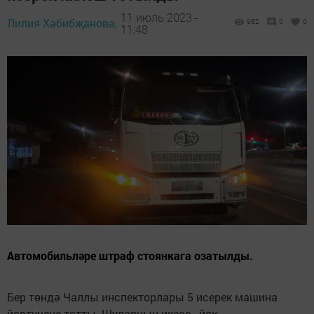
11 июль 2023 -
Лилия Хәбибҗанова,
982
0
0
11:48
Автомобильләре штраф стоянкага озатылды.
Бер төндә Чаллы инспекторлары 5 исерек машина
йөртүчене тотты. Шуларның икесе - йөк