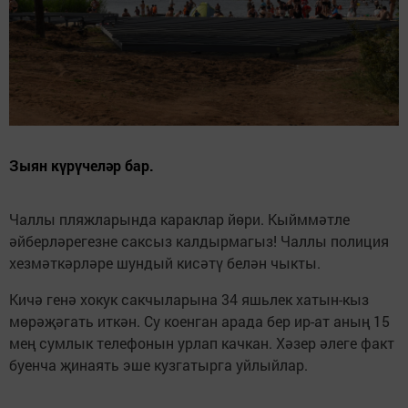
Зыян күрүчеләр бар.
Чаллы пляжларында караклар йөри. Кыйммәтле
әйберләрегезне саксыз калдырмагыз! Чаллы полиция
хезмәткәрләре шундый кисәтү белән чыкты.
Кичә генә хокук сакчыларына 34 яшьлек хатын-кыз
мөрәҗәгать иткән. Су коенган арада бер ир-ат аның 15
мең сумлык телефонын урлап качкан. Хәзер әлеге факт
буенча җинаять эше кузгатырга уйлыйлар.