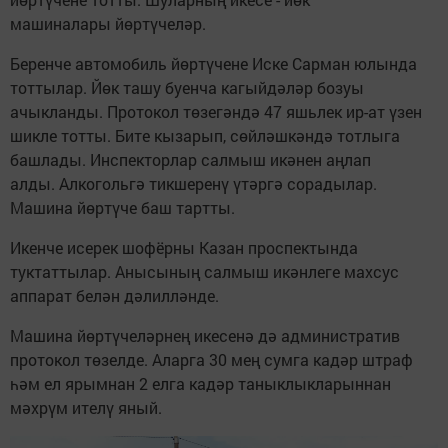
машиналары йөртүчеләр.
Беренче автомобиль йөртүчене Иске Сарман юлында
тоттылар. Йөк ташу буенча кагыйдәләр бозуы
ачыкланды. Протокол төзегәндә 47 яшьлек ир-ат үзен
шикле тотты. Бите кызарып, сөйләшкәндә тотлыга
башлады. Инспекторлар салмыш икәнен аңлап
алды. Алкогольгә тикшеренү үтәргә сорадылар.
Машина йөртүче баш тартты.
Икенче исерек шофёрны Казан проспектында
туктаттылар. Анысының салмыш икәнлеге махсус
аппарат белән дәлилләнде.
Машина йөртүчеләрнең икесенә дә административ
протокол төзелде. Аларга 30 мең сумга кадәр штраф
һәм ел ярымнан 2 елга кадәр таныклыкларыннан
мәхрүм ителү яный.