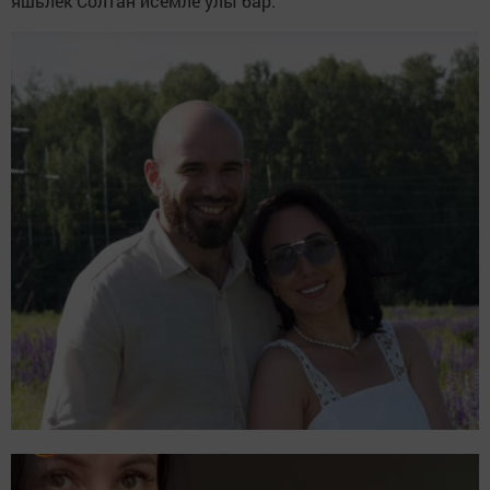
яшьлек Солтан исемле улы бар.