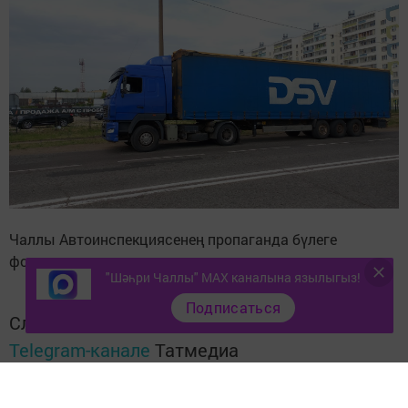
Чаллы Автоинспекциясенең пропаганда бүлеге
фотолары
"Шәһри Чаллы" MAX каналына язылыгыз!
Подписаться
Следите за самым важным и интересным в
Telegram-канале
Татмедиа