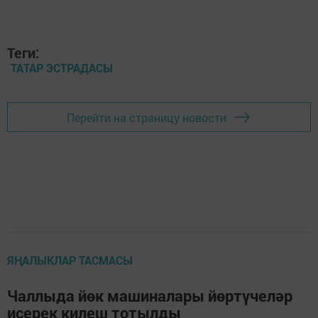
Теги:
ТАТАР ЭСТРАДАСЫ
Перейти на страницу новости
ЯҢАЛЫКЛАР ТАСМАСЫ
Чаллыда йөк машиналары йөртүчеләр
исерек килеш тотылды