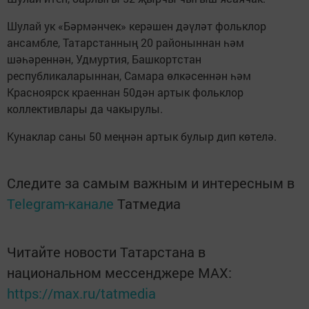
Шулай ук «Бәрмәнчек» керәшен дәүләт фольклор
ансамбле, Татарстанның 20 районыннан һәм
шәһәреннән, Удмуртия, Башкортстан
республикаларыннан, Самара өлкәсеннән һәм
Красноярск краеннан 50дән артык фольклор
коллективлары да чакырулы.
Кунаклар саны 50 меңнән артык булыр дип көтелә.
Следите за самым важным и интересным в
Telegram-канале
Татмедиа
Читайте новости Татарстана в
национальном мессенджере MАХ:
https://max.ru/tatmedia