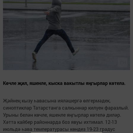
Көчле җил, яшенле, кыска вакытлы яңгырлар көтелә.
Җәйнең кызу һавасына ияләшергә өлгермәдек,
синоптиклар Татарстанга салкыннар килүен фаразлый.
Урыны белән көчле, яшенле яңгырлар көтелә диләр.
Хәтта кайбер районнарда боз явуы ихтимал. 12-13
июльдә һава температурасы көндез 19-23 градус