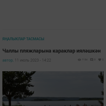
ЯҢАЛЫКЛАР ТАСМАСЫ
Чаллы пляжларына караклар ияләшкән
автор,
11 июль 2023 - 14:22
1134
0
0