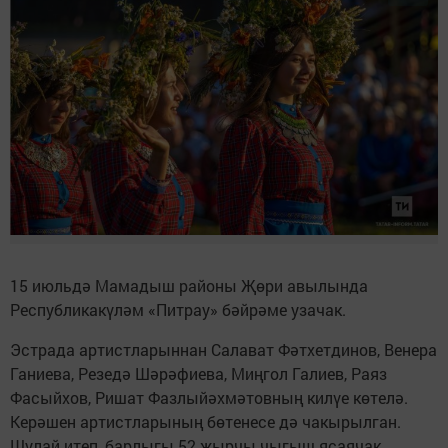
15 июльдә Мамадыш районы Җөри авылында
Республикакүләм «Питрау» бәйрәме узачак.
Эстрада артистларыннан Салават Фәтхетдинов, Венера
Ганиева, Резедә Шәрәфиева, Миңгол Галиев, Раяз
Фасыйхов, Ришат Фазлыйәхмәтовның килүе көтелә.
Керәшен артистларының бөтенесе дә чакырылган.
Шулай итеп, барлыгы 52 җырчы чыгыш ясаячак.