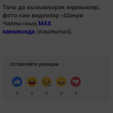
Тагы да кызыклырак яңалыклар,
фото һәм видеолар «Шәһри
Чаллы»ның
MAX
каналында
(язылыгыз).
Оставляйте реакции
0
0
0
0
0