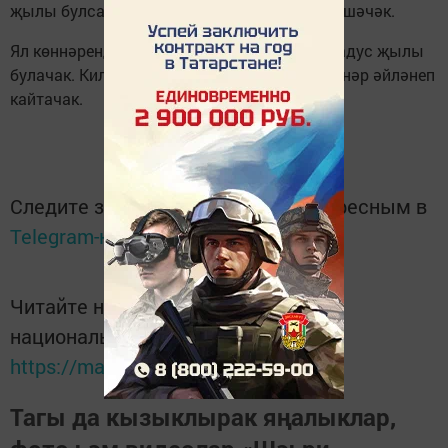
җылы булса, төнлә 11-16 градуска кадәр төшәчәк.
Ял көннәрендә көндез 20-25, төнлә 10-15 градус җылы
булачак. Киләсе атнадан кабат кояшлы көннәр әйләнеп
кайтачак.
Следите за самым важным и интересным в
Telegram-канале
Татмедиа
Читайте новости Татарстана в
национальном мессенджере MАХ:
https://max.ru/tatmedia
Тагы да кызыклырак яңалыклар,