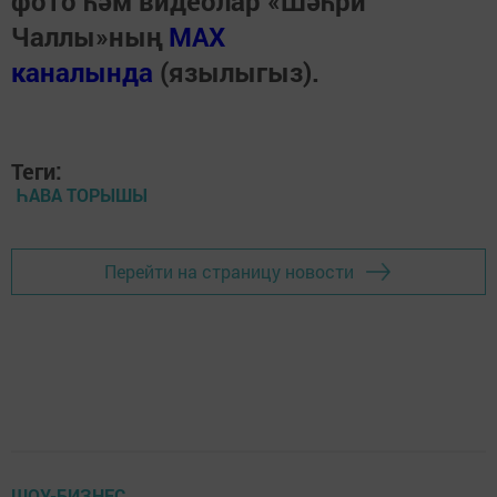
фото һәм видеолар «Шәһри
Чаллы»ның
MAX
каналында
(язылыгыз).
Теги:
ҺАВА ТОРЫШЫ
Перейти на страницу новости
ШОУ-БИЗНЕС