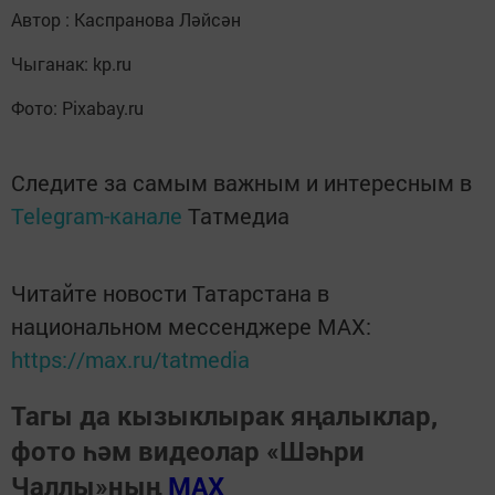
Автор : Каспранова Ләйсән
Чыганак: kp.ru
Фото: Pixabay.ru
Следите за самым важным и интересным в
Telegram-канале
Татмедиа
Читайте новости Татарстана в
национальном мессенджере MАХ:
https://max.ru/tatmedia
Тагы да кызыклырак яңалыклар,
фото һәм видеолар «Шәһри
Чаллы»ның
MAX