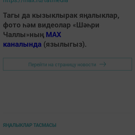
Тагы да кызыклырак яңалыклар,
фото һәм видеолар «Шәһри
Чаллы»ның
MAX
каналында
(язылыгыз).
Перейти на страницу новости
ЯҢАЛЫКЛАР ТАСМАСЫ