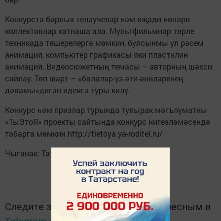
Конкурста барлык теләүчеләр һәм иҗади һөнәри
коллективлар катнаша ала. Мультфильмнар төрле
техникада төшерелергә мөмкин, булсынмы ул рәсем
анимация, компьютер графикасы яки пластилин
анимация. Видеосюжетның темасы – авторның шәхси
сайлау. Төп шарт – «балалар-үз әти-әниләренең
дәвамы»дигән идеягә туры килү.
Конкурс һәм призлар турында тулырак мәгълүматны
«ТыЭтоЯ» проекты сайтында конкурс нигезләмәсендә
табарга мөмкин http://tietoya.ya-roditel.ru/
Чыганак: Татар-информ
Следите за самым важным и интересным в