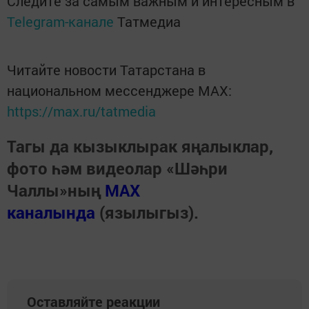
Следите за самым важным и интересным в
Telegram-канале
Татмедиа
Читайте новости Татарстана в
национальном мессенджере MАХ:
https://max.ru/tatmedia
Тагы да кызыклырак яңалыклар,
фото һәм видеолар «Шәһри
Чаллы»ның
MAX
каналында
(язылыгыз).
Оставляйте реакции