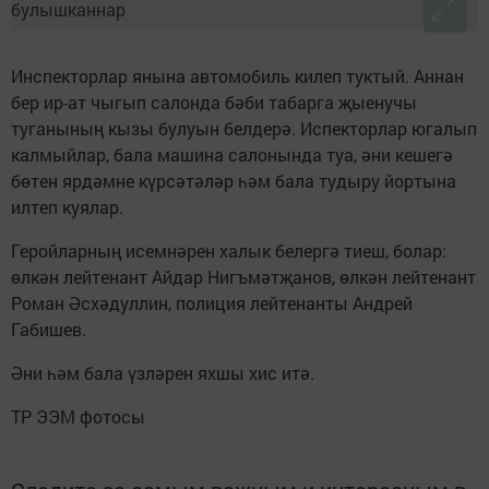
Инспекторлар янына автомобиль килеп туктый. Аннан
бер ир-ат чыгып салонда бәби табарга җыенучы
туганының кызы булуын белдерә. Испекторлар югалып
калмыйлар, бала машина салонында туа, әни кешегә
бөтен ярдәмне күрсәтәләр һәм бала тудыру йортына
илтеп куялар.
Геройларның исемнәрен халык белергә тиеш, болар:
өлкән лейтенант Айдар Нигъмәтҗанов, өлкән лейтенант
Роман Әсхәдуллин, полиция лейтенанты Андрей
Габишев.
Әни һәм бала үзләрен яхшы хис итә.
ТР ЭЭМ фотосы