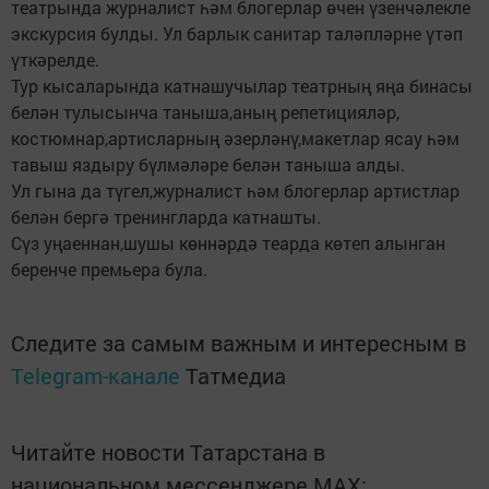
театрында журналист һәм блогерлар өчен үзенчәлекле
экскурсия булды. Ул барлык санитар таләпләрне үтәп
үткәрелде.
Тур кысаларында катнашучылар театрның яңа бинасы
белән тулысынча таныша,аның репетицияләр,
костюмнар,артисларның әзерләнү,макетлар ясау һәм
тавыш яздыру бүлмәләре белән таныша алды.
Ул гына да түгел,журналист һәм блогерлар артистлар
белән бергә тренингларда катнашты.
Сүз уңаеннан,шушы көннәрдә теарда көтеп алынган
беренче премьера була.
Следите за самым важным и интересным в
Telegram-канале
Татмедиа
Читайте новости Татарстана в
национальном мессенджере MАХ: