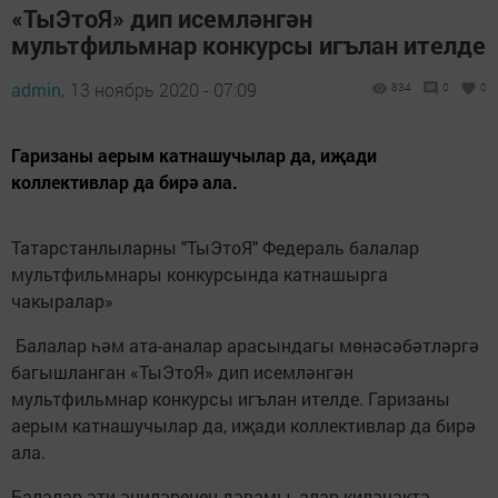
«ТыЭтоЯ» дип исемләнгән
мультфильмнар конкурсы игълан ителде
admin,
13 ноябрь 2020 - 07:09
834
0
0
Гаризаны аерым катнашучылар да, иҗади
коллективлар да бирә ала.
Татарстанлыларны "ТыЭтоЯ" Федераль балалар
мультфильмнары конкурсында катнашырга
чакыралар»
Балалар һәм ата-аналар арасындагы мөнәсәбәтләргә
багышланган «ТыЭтоЯ» дип исемләнгән
мультфильмнар конкурсы игълан ителде. Гаризаны
аерым катнашучылар да, иҗади коллективлар да бирә
ала.
Балалар-әти-әниләренең дәвамы, алар киләчәктә