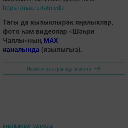
https://max.ru/tatmedia
Тагы да кызыклырак яңалыклар,
фото һәм видеолар «Шәһри
Чаллы»ның
MAX
каналында
(язылыгыз).
Перейти на страницу новости
ЯҢАЛЫКЛАР ТАСМАСЫ