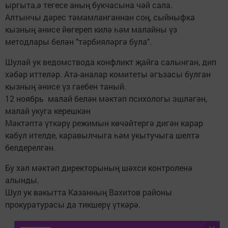
ыргыта,ә тегесе аның букчасына чәй сала.
Алтынчы дәрес тәмамланганнан соң, сыйныфка
кызның әнисе йөгереп килә һәм малайны үз
методлары белән "тәрбияләргә була".
Шулай ук ведомствода конфликт җайга салынган, дип
хәбәр иттеләр. Ата-аналар комитеты әгъзасы булган
кызның әнисе үз гаебен таный.
12 ноябрь малай белән мәктәп психологы эшләгән,
малай укуга керешкән
Мәктәптә үткәрү режимын көчәйтергә дигән карар
кабул ителде, каравылчыга һәм укытучыга шелтә
белдерелгән.
Бу хәл мәктәп директорының шәхси контроленә
алынды.
Шул ук вакытта Казанның Вахитов районы
прокуратурасы да тикшерү үткәрә.