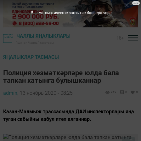
4
Автоматическое закрытие баннера через
ЧАЛЛЫ ЯҢАЛЫКЛАРЫ
16+
"Шәһри Чаллы" газетасы
ЯҢАЛЫКЛАР ТАСМАСЫ
Полиция хезмәткәрләре юлда бала
тапкан хатынга булышканнар
admin,
13 ноябрь 2020 - 08:25
919
0
0
Казан-Малмыж трассасында ДАИ инспекторлары яңа
туган сабыйны кабул итеп алганнар.