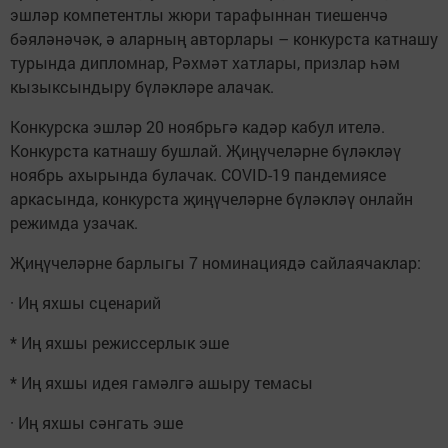
эшләр компетентлы жюри тарафыннан тиешенчә
бәяләнәчәк, ә аларның авторлары – конкурста катнашу
турында дипломнар, Рәхмәт хатлары, призлар һәм
кызыксындыру бүләкләре алачак.
Конкурска эшләр 20 ноябрьгә кадәр кабул ителә.
Конкурста катнашу бушлай. Җиңүчеләрне бүләкләү
ноябрь ахырында булачак. COVID-19 пандемиясе
аркасында, конкурста җиңүчеләрне бүләкләү онлайн
режимда узачак.
Җиңүчеләрне барлыгы 7 номинациядә сайлаячаклар:
· Иң яхшы сценарий
* Иң яхшы режиссерлык эше
* Иң яхшы идея гамәлгә ашыру темасы
· Иң яхшы сәнгать эше