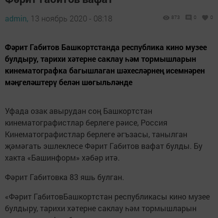
admin,
13 ноябрь 2020 - 08:18
873
0
0
Фәрит Габитов Башкортстанда республика кино музее
булдыру, тарихи хәтерне саклау һәм тормышларын
кинематографка багышлаган шәхесләрнең исемнәрен
мәңгеләштерү белән шөгыльләнде
Уфада озак авырудан соң Башкортстан
кинематографистлар берлеге рәисе, Россия
Кинематографистлар берлеге әгъзасы, танылган
җәмәгать эшлеклесе Фәрит Габитов вафат булды. Бу
хакта «Башинформ» хәбәр итә.
Фәрит Габитовка 83 яшь булган.
«Фәрит ГабитовБашкортстан республикасы кино музее
булдыру, тарихи хәтерне саклау һәм тормышларын