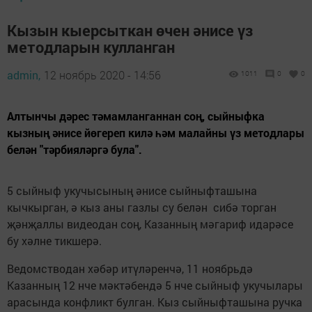
Кызын кыерсыткан өчен әнисе үз
методларын кулланган
admin,
12 ноябрь 2020 - 14:56
1011
0
0
Алтынчы дәрес тәмамланганнан соң, сыйныфка
кызның әнисе йөгереп килә һәм малайны үз методлары
белән "тәрбияләргә була".
5 сыйныф укучысының әнисе сыйныфташына
кычкырган, ә кыз аны газлы су белән сибә торган
җәнҗаллы видеодан соң, Казанның мәгариф идарәсе
бу хәлне тикшерә.
Ведомстводан хәбәр итүләренчә, 11 ноябрьдә
Казанның 12 нче мәктәбендә 5 нче сыйныф укучылары
арасында конфликт булган. Кыз сыйныфташына ручка