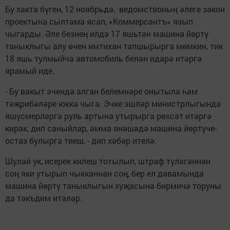
Бу хакта бүген, 12 ноябрьдә, ведомствоның әлеге закон
проектына сылтама ясап, «Коммерсантъ» язып
чыгарды. Әле безнең илдә 17 яшьтән машина йөртү
таныклыгы алу өчен имтихан тапшырырга мөмкин, тик
18 яшь тулмыйча автомобиль белән идарә итәргә
ярамый иде.
- Бу вакыт эчендә алган белемнәре онытыла һәм
тәҗрибәләре юкка чыга. Эчке эшләр министрлыгында
яшүсмерләргә руль артына утырырга рөхсәт итәргә
кирәк, дип саныйлар, әмма янәшәдә машина йөртүче-
остаз булырга тиеш, - дип хәбәр ителә.
Шулай ук, исерек килеш тотылып, штраф түләгәннән
соң яки утырып чыкканнан соң, бер ел дәвамында
машина йөртү таныклыгын хуҗасына бирмичә торуны
да тәкъдим итәләр.