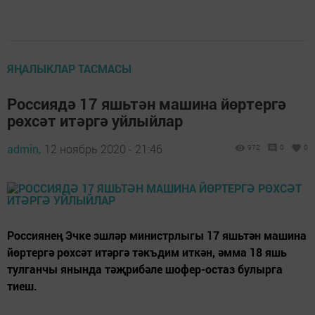
ЯҢАЛЫКЛАР ТАСМАСЫ
Россиядә 17 яшьтән машина йөртергә
рөхсәт итәргә уйлыйлар
admin,
12 ноябрь 2020 - 21:46
972
0
0
Россиянең Эчке эшләр министрлыгы 17 яшьтән машина
йөртергә рөхсәт итәргә тәкъдим иткән, әмма 18 яшь
тулганчы янында тәҗрибәле шофер-остаз булырга
тиеш.