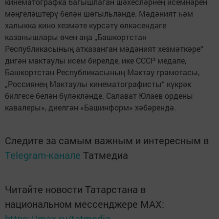
кинематографка багышлаган шәхесләрнең исемнәрен
мәңгеләштерү белән шөгыльләнде. Мәдәният һәм
халыкка кино хезмәте күрсәтү өлкәсендәге
казанышлары өчен аңа „Башкортстан
Республикасының атказанган мәдәният хезмәткәре“
дигән мактаулы исем бирелде, ике СССР медале,
Башкортстан Республикасының Мактау грамотасы,
„Россиянең Мактаулы кинематографисты“ күкрәк
билгесе белән бүләкләнде. Салават Юлаев ордены
кавалеры», диелгән «Башинформ» хәбәрендә.
Следите за самым важным и интересным в
Telegram-канале
Татмедиа
Читайте новости Татарстана в
национальном мессенджере MАХ:
https://max.ru/tatmedia