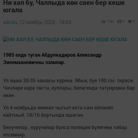
Ни хәл бу, Чаллыда көн саен бер кеше
югала
admin,
12 ноябрь 2020 - 18:03
1150
0
0
1985 елда туган Абдулкадиров Александр
Зилемхановичны эзлиләр.
Ул яшкә 30-35 чамасы күренә. Ябык, буе 180 см. тирәсе.
Чәчләре кара төстә, куллары, беләгендә татуировка бар
икән.
Ул 4 ноябрьдә өеннән чыгып китә һәм әйләнеп
кайтмый. 18/16 йортында яшәгән.
Белүчеләр , күрүчеләр булса полиция бүлегенә хәбәр
итсеннәр.