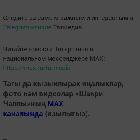
Следите за самым важным и интересным в
Telegram-канале
Татмедиа
Читайте новости Татарстана в
национальном мессенджере MАХ:
https://max.ru/tatmedia
Тагы да кызыклырак яңалыклар,
фото һәм видеолар «Шәһри
Чаллы»ның
MAX
каналында
(язылыгыз).