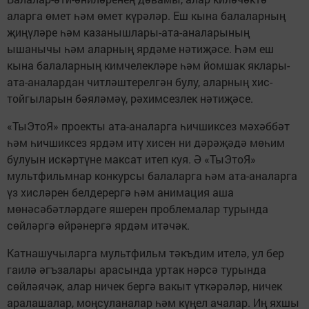
аларга өмет һәм өмет күрәләр. Еш кына балаларның
җиңүләре һәм казанышлары-ата-аналарының
ышанычы һәм аларның ярдәме нәтиҗәсе. Һәм еш
кына балаларның кимчелекләре һәм йомшак яклары-
ата-аналардан читләштерелгән булу, аларның хис-
тойгыларын бәяләмәү, рәхимсезлек нәтиҗәсе.
«ТыЭтоЯ» проекты ата-аналарга һичшиксез мәхәббәт
һәм һичшиксез ярдәм итү хисен ни дәрәҗәдә мөһим
булуын искәртүне максат итеп куя. Ә «ТыЭтоЯ»
мультфильмнар конкурсы балаларга һәм ата-аналарга
үз хисләрен белдерергә һәм анимация аша
мөнәсәбәтләрдәге яшерен проблемалар турында
сөйләргә өйрәнергә ярдәм итәчәк.
Катнашучыларга мультфильм тәкъдим ителә, ул бер
гаилә әгъзалары арасында уртак нәрсә турында
сөйләячәк, алар ничек бергә вакыт үткәрәләр, ничек
аралашалар, моңсуланалар һәм күңел ачалар. Иң яхшы