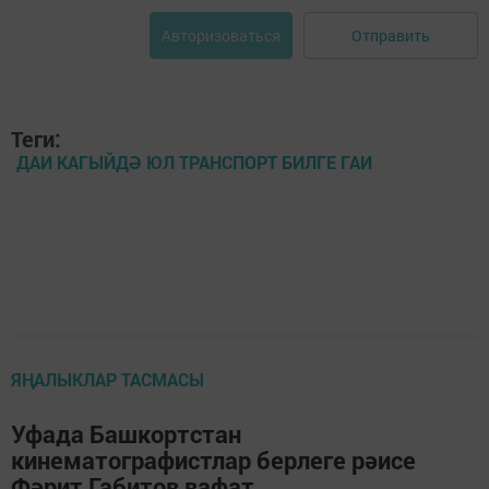
Отправить
Авторизоваться
Теги:
ДАИ КАГЫЙДӘ ЮЛ ТРАНСПОРТ БИЛГЕ ГАИ
ЯҢАЛЫКЛАР ТАСМАСЫ
Уфада Башкортстан
кинематографистлар берлеге рәисе
Фәрит Габитов вафат