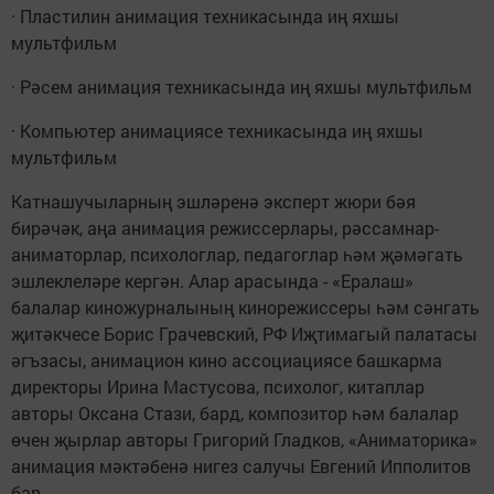
· Пластилин анимация техникасында иң яхшы
мультфильм
· Рәсем анимация техникасында иң яхшы мультфильм
· Компьютер анимациясе техникасында иң яхшы
мультфильм
Катнашучыларның эшләренә эксперт жюри бәя
бирәчәк, аңа анимация режиссерлары, рәссамнар-
аниматорлар, психологлар, педагоглар һәм җәмәгать
эшлеклеләре кергән. Алар арасында - «Ералаш»
балалар киножурналының кинорежиссеры һәм сәнгать
җитәкчесе Борис Грачевский, РФ Иҗтимагый палатасы
әгъзасы, анимацион кино ассоциациясе башкарма
директоры Ирина Мастусова, психолог, китаплар
авторы Оксана Стази, бард, композитор һәм балалар
өчен җырлар авторы Григорий Гладков, «Аниматорика»
анимация мәктәбенә нигез салучы Евгений Ипполитов
бар.