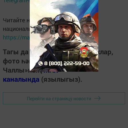
Telegram-канале
Татмедиа
Читайте новости Татарстана в
национальном мессенджере MАХ:
https://max.ru/tatmedia
Тагы да кызыклырак яңалыклар,
фото һәм видеолар «Шәһри
Чаллы»ның
MAX
каналында
(язылыгыз).
Перейти на страницу новости