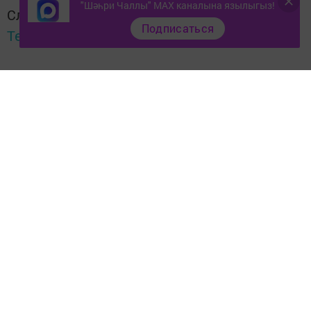
"Шәһри Чаллы" MAX каналына язылыгыз!
Следите за самым важным и интересным в
Подписаться
Telegram-канале
Татмедиа
Читайте новости Татарстана в
национальном мессенджере MАХ:
https://max.ru/tatmedia
Тагы да кызыклырак яңалыклар,
фото һәм видеолар «Шәһри
Чаллы»ның
MAX
каналында
(язылыгыз).
Перейти на страницу новости