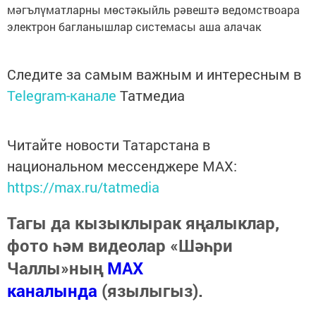
мәгълүматларны мөстәкыйль рәвештә ведомствоара
электрон багланышлар системасы аша алачак
Следите за самым важным и интересным в
Telegram-канале
Татмедиа
Читайте новости Татарстана в
национальном мессенджере MАХ:
https://max.ru/tatmedia
Тагы да кызыклырак яңалыклар,
фото һәм видеолар «Шәһри
Чаллы»ның
MAX
каналында
(язылыгыз).