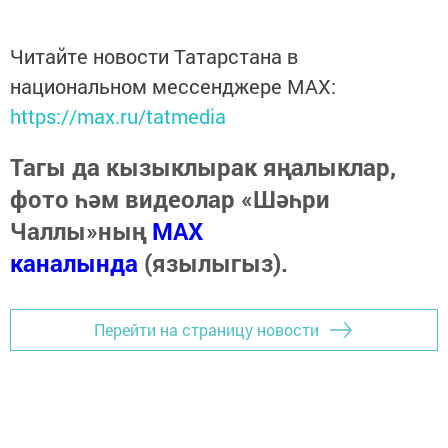
Читайте новости Татарстана в
национальном мессенджере MАХ:
https://max.ru/tatmedia
Тагы да кызыклырак яңалыклар,
фото һәм видеолар «Шәһри
Чаллы»ның
MAX
каналында
(язылыгыз).
Перейти на страницу новости