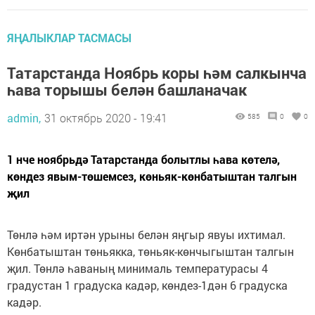
ЯҢАЛЫКЛАР ТАСМАСЫ
Татарстанда Ноябрь коры һәм салкынча
һава торышы белән башланачак
admin,
31 октябрь 2020 - 19:41
585
0
0
1 нче ноябрьдә Татарстанда болытлы һава көтелә,
көндез явым-төшемсез, көньяк-көнбатыштан талгын
җил
Төнлә һәм иртән урыны белән яңгыр явуы ихтимал.
Көнбатыштан төньякка, төньяк-көнчыгыштан талгын
җил. Төнлә һаваның минималь температурасы 4
градустан 1 градуска кадәр, көндез-1дән 6 градуска
кадәр.