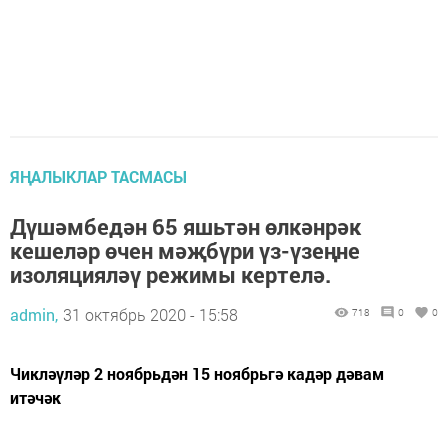
ЯҢАЛЫКЛАР ТАСМАСЫ
Дүшәмбедән 65 яшьтән өлкәнрәк
кешеләр өчен мәҗбүри үз-үзеңне
изоляцияләү режимы кертелә.
admin,
31 октябрь 2020 - 15:58
718
0
0
Чикләүләр 2 ноябрьдән 15 ноябрьгә кадәр дәвам
итәчәк