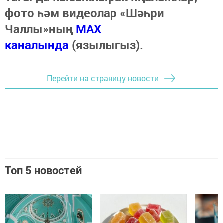
фото һәм видеолар «Шәһри
Чаллы»ның
MAX
каналында
(язылыгыз).
Перейти на страницу новости
Топ 5 новостей