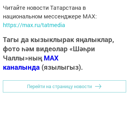
Читайте новости Татарстана в
национальном мессенджере MАХ:
https://max.ru/tatmedia
Тагы да кызыклырак яңалыклар,
фото һәм видеолар «Шәһри
Чаллы»ның
MAX
каналында
(язылыгыз).
Перейти на страницу новости