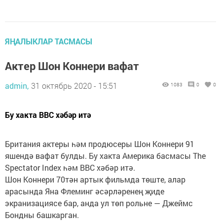
ЯҢАЛЫКЛАР ТАСМАСЫ
Актер Шон Коннери вафат
admin,
31 октябрь 2020 - 15:51
1083
0
0
Бу хакта ВВС хәбәр итә
Британия актеры һәм продюсеры Шон Коннери 91
яшендә вафат булды. Бу хакта Америка басмасы The
Spectator Index һәм ВВС хәбәр итә.
Шон Коннери 70тән артык фильмда төште, алар
арасында Яна Флеминг әсәрләренең җиде
экранизациясе бар, анда ул төп рольне — Джеймс
Бондны башкарган.