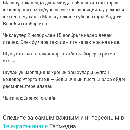
Мәскәү өлкәсендә дүшәмбедән 65 яшьтән өлкәнрәк
кешеләр өчен мәҗбүри үз-үзеңне изоляцияләү режимы
кертелә. Бу хакта Мәскәү өлкәсе губернаторы Андрей
Воробьев хәбәр итте.
Чикләүләр 2 ноябрьдән 15 ноябрьгә кадәр дәвам
итәчәк. Элек бу чара тәкъдим итү характерында иде.
Шул ук вакытта өлкәннәргә кибеткә йөрергә рөхсәт
ителә.
Шулай ук изоляцияне хроник авырулары булган
кешеләр үтәргә тиеш — больничный листны алар өйдән
рәсмиләштерә алачак.
Чыганак:Бизнес -онлайн
Следите за самым важным и интересным в
Telegram-канале
Татмедиа