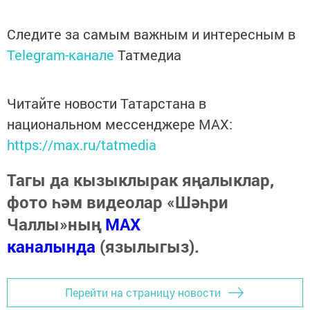
Следите за самым важным и интересным в
Telegram-канале
Татмедиа
Читайте новости Татарстана в
национальном мессенджере MАХ:
https://max.ru/tatmedia
Тагы да кызыклырак яңалыклар,
фото һәм видеолар «Шәһри
Чаллы»ның
MAX
каналында
(язылыгыз).
Перейти на страницу новости