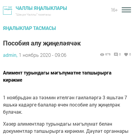
ЧАЛЛЫ ЯҢАЛЫКЛАРЫ
16+
"Шәһри Чаллы" газетасы
ЯҢАЛЫКЛАР ТАСМАСЫ
Пособия алу җиңеләячәк
admin,
1 ноябрь 2020 - 09:06
676
0
0
Алимент турындагы мәгълүматне тапшырырга
кирәкме
1 ноябрьдән аз тәэмин ителгән гаиләләргә 3 яшьтән 7
яшькә кадәрге балалар өчен пособие алу җиңелрәк
булачак.
Хәзер алиментлар турындагы мәгълүмат белән
документлар тапшырырга кирәкми. Дәүләт органнары