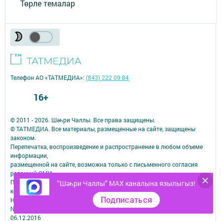
Төрле темалар
Телефон АО «ТАТМЕДИА»:
(843) 222 09 84
16+
© 2011 - 2026. Шәһри Чаллы. Все права защищены.
© ТАТМЕДИА. Все материалы, размещенные на сайте, защищены
законом.
Перепечатка, воспроизведение и распространение в любом объеме
информации,
размещенной на сайте, возможна только с письменного согласия
редакций СМИ.
При поддержке Республиканского агентства по печати и массовым
"Шәһри Чаллы" MAX каналына язылыгыз!
коммуникациям.
Подписаться
Наименование СМИ: Шəhри Чаллы
№ свидетельства о регистрации СМИ, дата: ЭЛ № ФС 77-67912 от
06.12.2016