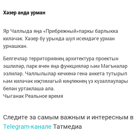
Хәзер анда урман
Яр Чаллыда яңа «Прибрежный»паркы барлыкка
киләчәк. Хәзер бу урында шул исемдәге урман
урнашкан.
Белгечләр территориянең архитектура проектын
эшлиләр, парк өчен яңа функцияләр һәм Мәгънәләр
эзлиләр. Чаллылылар кечкенә генә анкета тутырып
һәм киләчәк иҗтимагый киңлекнең үз күзаллаулары
белән уртаклаша ала.
Чыганак Реальное время
Следите за самым важным и интересным в
Telegram-канале
Татмедиа