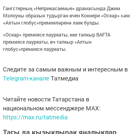
Гангстерның «Неприкасаемые» драмасында Джим
Мэлоуны образын тудырган өчен Коннери «Оскар» һәм
«Алтын глобус»премияләренә лаек булды.
«Оскар» премиясе лауреаты, ике тапкыр BAFTA
премиясе лауреаты, өч тапкыр «Алтын
глобус»премиясе лауреаты.
Следите за самым важным и интересным в
Telegram-канале
Татмедиа
Читайте новости Татарстана в
национальном мессенджере MАХ:
https://max.ru/tatmedia
Тагы да кызыклырак яңалыклар,