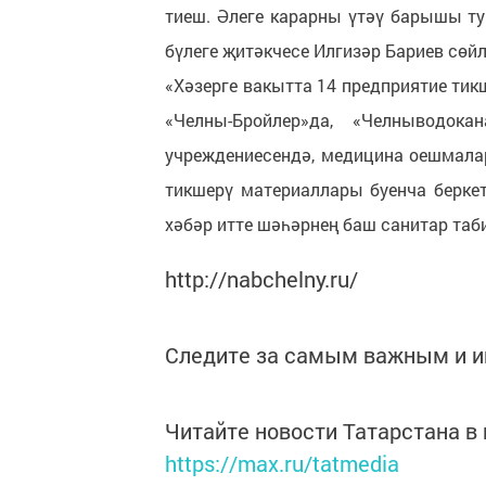
тиеш. Әлеге карарны үтәү барышы т
бүлеге җитәкчесе Илгизәр Бариев сөйл
«Хәзерге вакытта 14 предприятие тик
«Челны-Бройлер»да, «Челныводок
учреждениесендә, медицина оешмала
тикшерү материаллары буенча берке
хәбәр итте шәһәрнең баш санитар таб
http://nabchelny.ru/
Следите за самым важным и 
Читайте новости Татарстана 
https://max.ru/tatmedia