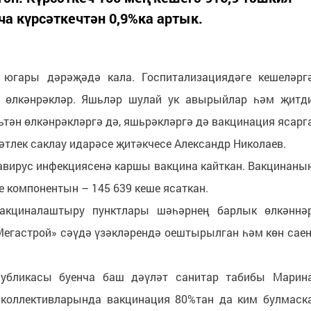
ача күрсәткечтән 0,9%ка артык.
югары дәрәҗәдә кала. Госпитализациядәге кешеләрг
н өлкәнрәкләр. Яшьләр шулай ук авырыйлар һәм җитд
ьтән өлкәнрәкләргә дә, яшьрәкләргә дә вакцинация ясарг
мәтлек саклау идарәсе җитәкчесе Александр Николаев.
авирус инфекциясенә каршы вакцина кайткан. Вакцинаны
е компонентын – 145 639 кеше ясаткан.
вакциналаштыру пунктлары шәһәрнең барлык өлкәннә
Мегастрой» сәүдә үзәкләрендә оештырылган һәм көн саен
спубликасы буенча баш дәүләт санитар табибы Марин
 коллективларында вакцинация 80%тан да ким булмаск