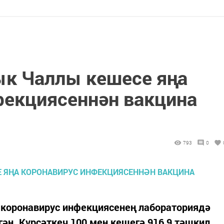
ык Чаллы кешесе яңа
фекциясеннән вакцина
793
0
 коронавирус инфекциясенең лабораториядә
гән. Күрсәткеч 100 мең кешегә 916,9 тәшкил