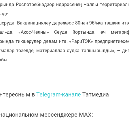
урында Роспотребнадзор идарәсенең Чаллы территориал
әде.
шерүдә. Вакцинацияләү дәрәҗәсе 80нән 96%ка тәшкил итә
анал»да, «Акос-Челны» Сәүдә йортында, өч мәгари
рында тикшерүләр дәвам итә. «РариТЭК» предприятиесе
тмәләр төзелде, материаллар судка тапшырылды», – ди
ибы.
интересным в
Telegram-канале
Татмедиа
в национальном мессенджере MАХ: