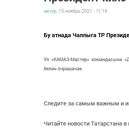
автор,
15 ноябрь 2021 - 11:19
Бу атнада Чаллыга ТР Презид
Ул «КАМАЗ-Мастер» командасына «Д
белән очрашачак.
Следите за самым важным и 
Читайте новости Татарстана 