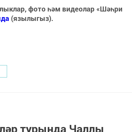
лыклар, фото һәм видеолар «Шәһри
нда
(язылыгыз).
ләр турында Чаллы