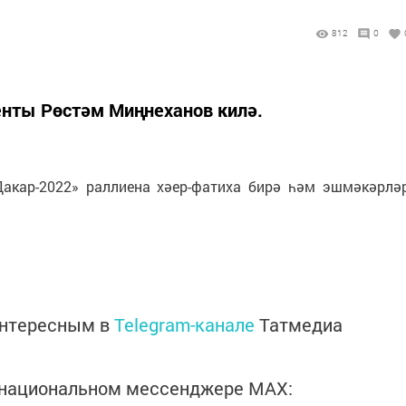
812
0
енты Рөстәм Миңнеханов килә.
акар-2022» раллиена хәер-фатиха бирә һәм эшмәкәрлә
интересным в
Telegram-канале
Татмедиа
в национальном мессенджере MАХ: