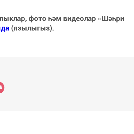
лыклар, фото һәм видеолар «Шәһри
нда
(язылыгыз).