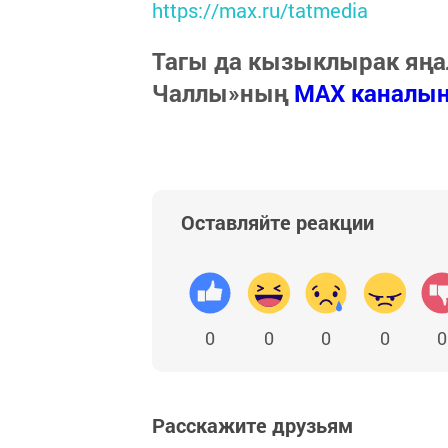
https://max.ru/tatmedia
Тагы да кызыклырак яңа
Чаллы»ның
MAX каналы
Оставляйте реакции
0
0
0
0
0
Расскажите друзьям