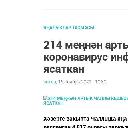
ЯҢАЛЫКЛАР ТАСМАСЫ
214 меңнән арт
коронавирус ин
ясаткан
автор,
15 ноябрь 2021 - 10:30
Хәзерге вакытта Чаллыда яңа
расланган 4 817 очрагы теркәл