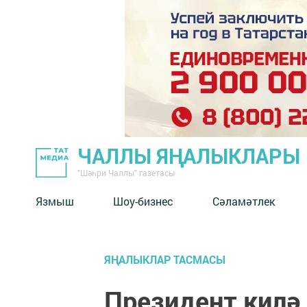
ЧАЛЛЫ ЯҢАЛЫКЛАРЫ
"Шәһри Чаллы" газетасы
Язмыш
Шоу-бизнес
Сәламәтлек
ЯҢАЛЫКЛАР ТАСМАСЫ
Президент килә