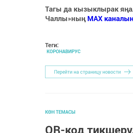
Тагы да кызыклырак яңа
Чаллы»ның
MAX каналы
Теги:
КОРОНАВИРУС
Перейти на страницу новости
КӨН ТЕМАСЫ
QR-код тикшерү