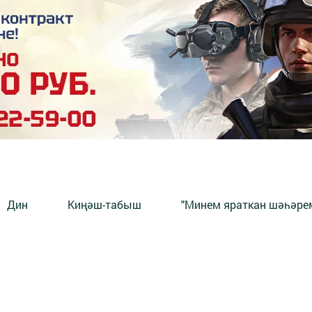
Дин
Киңәш-табыш
"Минем яраткан шәһәрем