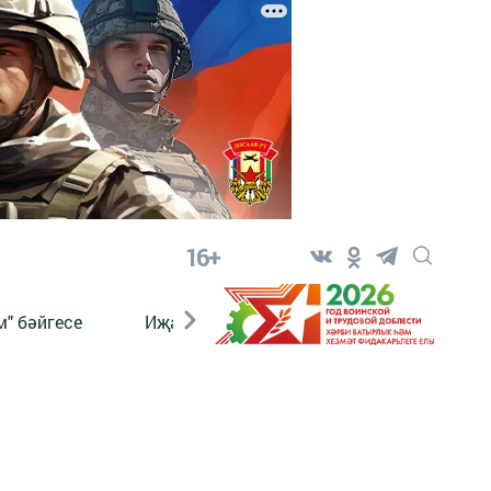
16+
" бәйгесе
Иҗат
Реклама
Онлайн язы