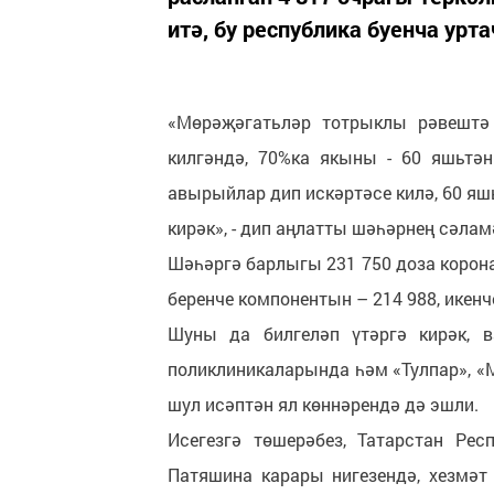
итә, бу республика буенча урт
«Мөрәҗәгатьләр тотрыклы рәвештә 
килгәндә, 70%ка якыны - 60 яшьтә
авырыйлар дип искәртәсе килә, 60 яш
кирәк», - дип аңлатты шәһәрнең сәла
Шәһәргә барлыгы 231 750 доза корон
беренче компонентын – 214 988, икенч
Шуны да билгеләп үтәргә кирәк, 
поликлиникаларында һәм «Тулпар», «
шул исәптән ял көннәрендә дә эшли.
Исегезгә төшерәбез, Татарстан Ре
Патяшина карары нигезендә, хезмәт