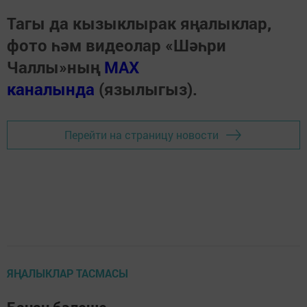
Тагы да кызыклырак яңалыклар,
фото һәм видеолар «Шәһри
Чаллы»ның
MAX
каналында
(язылыгыз).
Перейти на страницу новости
ЯҢАЛЫКЛАР ТАСМАСЫ