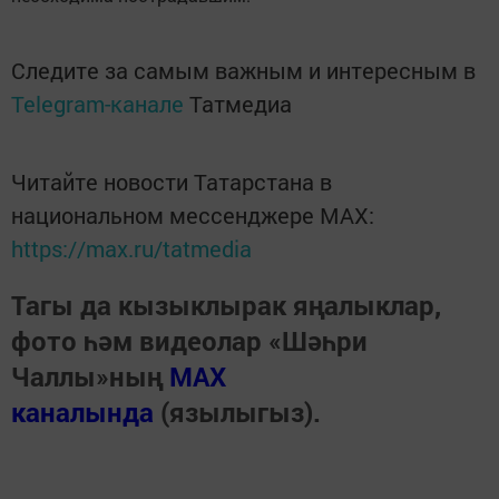
Следите за самым важным и интересным в
Telegram-канале
Татмедиа
Читайте новости Татарстана в
национальном мессенджере MАХ:
https://max.ru/tatmedia
Тагы да кызыклырак яңалыклар,
фото һәм видеолар «Шәһри
Чаллы»ның
MAX
каналында
(язылыгыз).