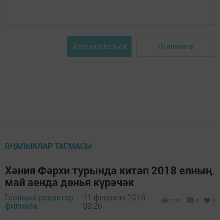
Отправить
Авторизоваться
ЯҢАЛЫКЛАР ТАСМАСЫ
Хәния Фәрхи турында китап 2018 елның
май аенда дөнья күрәчәк
Главный редактор
11 февраль 2018 -
1737
0
0
филиала,
09:26