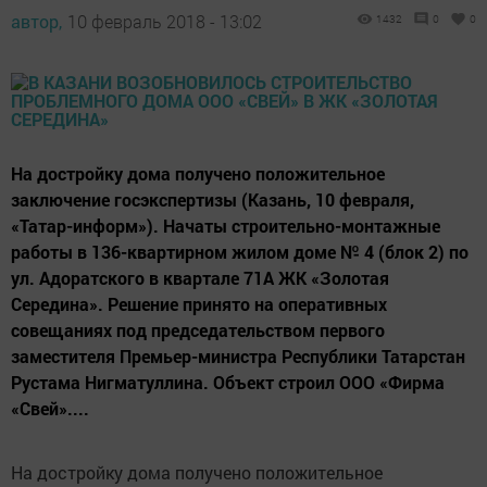
автор,
10 февраль 2018 - 13:02
1432
0
0
На достройку дома получено положительное
заключение госэкспертизы (Казань, 10 февраля,
«Татар-информ»). Начаты строительно-монтажные
работы в 136-квартирном жилом доме № 4 (блок 2) по
ул. Адоратского в квартале 71А ЖК «Золотая
Середина». Решение принято на оперативных
совещаниях под председательством первого
заместителя Премьер-министра Республики Татарстан
Рустама Нигматуллина. Объект строил ООО «Фирма
«Свей»....
На достройку дома получено положительное