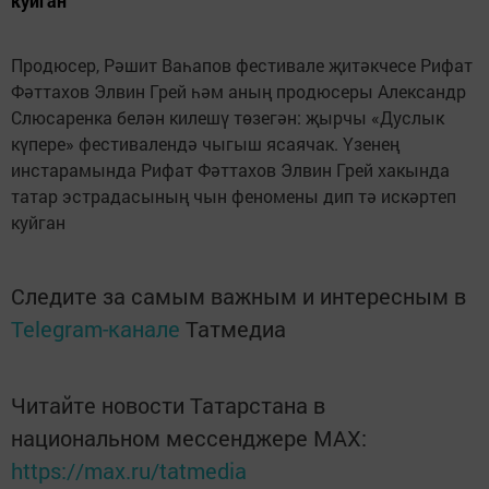
куйган
Продюсер, Рәшит Ваһапов фестивале җитәкчесе Рифат
Фәттахов Элвин Грей һәм аның продюсеры Александр
Слюсаренка белән килешү төзегән: җырчы «Дуслык
күпере» фестивалендә чыгыш ясаячак. Үзенең
инстарамында Рифат Фәттахов Элвин Грей хакында
татар эстрадасының чын феномены дип тә искәртеп
куйган
Следите за самым важным и интересным в
Telegram-канале
Татмедиа
Читайте новости Татарстана в
национальном мессенджере MАХ:
https://max.ru/tatmedia