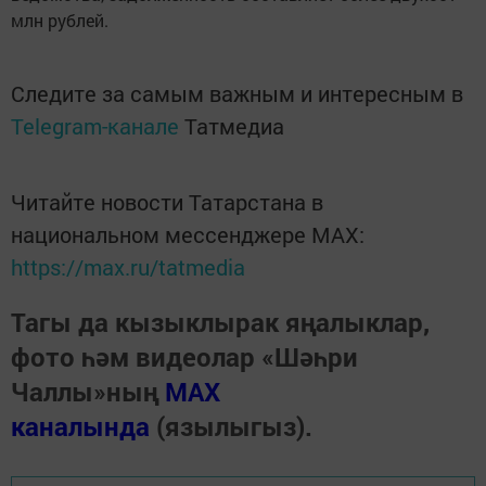
млн рублей.
Следите за самым важным и интересным в
Telegram-канале
Татмедиа
Читайте новости Татарстана в
национальном мессенджере MАХ:
https://max.ru/tatmedia
Тагы да кызыклырак яңалыклар,
фото һәм видеолар «Шәһри
Чаллы»ның
MAX
каналында
(язылыгыз).