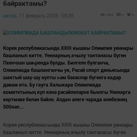
байрактамы?
автор,
11 февраль 2018 - 05:35
1304
0
0
Корея республикасында XXIII кышкы Олимпия уеннары
башланып китте. Уеннарның ачылу тантанасы бүген
Пхенчхан шәһрендә булды. Билгеле булганча,
Олимпиада башланганчы ук, Рәсәй спорт дөньясында
шактый шау-шу купты һәм бәхәсләр бүгенгә кадәр
дәвам итә. Бу гауга Халыкара Олимпиада
комитетының күп кенә рәсәйлеләрне быелгы Уеннарга
кертмәве белән бәйле. Алдан әлеге чарада илебезнең
500ләп...
Корея республикасында XXIII кышкы Олимпия уеннары
башланып китте. Уеннарның ачылу тантанасы бүген