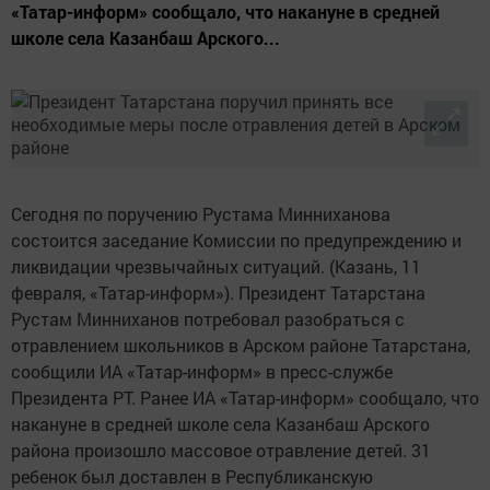
«Татар-информ» сообщало, что накануне в средней
школе села Казанбаш Арского...
Сегодня по поручению Рустама Минниханова
состоится заседание Комиссии по предупреждению и
ликвидации чрезвычайных ситуаций. (Казань, 11
февраля, «Татар-информ»). Президент Татарстана
Рустам Минниханов потребовал разобраться с
отравлением школьников в Арском районе Татарстана,
сообщили ИА «Татар-информ» в пресс-службе
Президента РТ. Ранее ИА «Татар-информ» сообщало, что
накануне в средней школе села Казанбаш Арского
района произошло массовое отравление детей. 31
ребенок был доставлен в Республиканскую