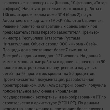
заключение госэкспертизы (Казань, 10 февраля, «Татар-
информ»). Начаты строительно-монтажные работы в
136-квартирном жилом доме № 4 (блок 2) по ул.
Адоратского в квартале 71А ЖК «Золотая Середина».
Решение принято на оперативных совещаниях под
председательством первого заместителя Премьер-
министра Республики Татарстан Рустама
Нигматуллина. Объект строил ООО «Фирма «Свей».
Площадь дома составляет более 7 тыс. кв. м.
Достройки здания ожидают 127 человек. На данный
момент монолитные работы в здании закончены на 90
процентов, строительство внутренних и наружных
сетей - на 75 процентов, кровли - на 80 процентов.
Проектно-сметная документация, разработанная
проектировщиком ООО «АльфаСтройПроект», получила
положительное заключение Управления
государственной экспертизы и ценообразования РТ по
строительству и архитектуре (УГЭЦ РТ). По данным
ведомства, задолженность составляет более двухсот