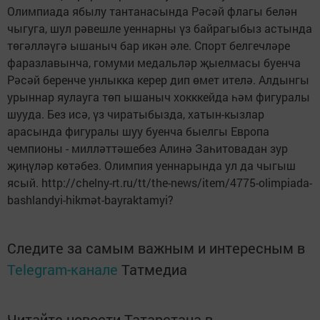
Олимпиада ябылу тантанасында Рәсәй флагы белән
чыгуга, шул рәвешле уеннарны үз байрагыбыз астында
төгәлләүгә ышаныч бар икән әле. Спорт белгечләре
фаразлавынча, гомуми медальләр җыелмасы буенча
Рәсәй беренче унлыкка керер дип өмет ителә. Алдынгы
урыннар яулауга төп ышаныч хокккейда һәм фигуралы
шууда. Без исә, үз чиратыбызда, хатын-кызлар
арасында фигуралы шуу буенча быелгы Европа
чемпионы - милләттәшебез Алинә Заһитовадан зур
җиңүләр көтәбез. Олимпия уеннарында ул да чыгыш
ясый. http://chelny-rt.ru/tt/the-news/item/4775-olimpiada-
bashlandyi-hikmәt-bayraktamyi?
Следите за самым важным и интересным в
Telegram-канале
Татмедиа
Читайте новости Татарстана в