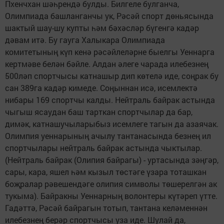
Пхенчхан шәһрендә булды. Билгеле булганча,
Олимпиада башланганчы ук, Рәсәй спорт дөньясында
шактый шау-шу купты һәм бәхәсләр бүгенгә кадәр
дәвам итә. Бу гауга Халыкара Олимпиада
комитетының күп кенә рәсәйлеләрне быелгы Уеннарга
кертмәве белән бәйле. Алдан әлеге чарада илебезнең
500ләп спортчысы катнашыр дип көтелә иде, соңрак бу
сан 389га кадәр кимеде. Соңыннан исә, исемлектә
нибары 169 спортчы калды. Нейтраль байрак астында
чыгыш ясаудан баш тарткан спортчылар да бар,
димәк, катнашучыларыбыз исемлеге тагын да азаячак.
Олимпия уеннарының ачылу тантанасында безнең ил
спортчылары нейтраль байрак астында чыктылар.
(Нейтраль байрак (Олипия байрагы) - уртасында зәңгәр,
сары, кара, яшел һәм кызыл төстәге үзара тоташкан
боҗралар рәвешендәге олипия символы төшерелгән ак
тукыма). Байракны Уеннарның волонтеры күтәреп үтте.
Гадәттә, Рәсәй байрагын тотып, тантана келәменнән
илебезнең берәр спортчысы уза иде. Шулай да,