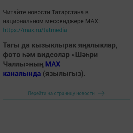
Читайте новости Татарстана в
национальном мессенджере MАХ:
https://max.ru/tatmedia
Тагы да кызыклырак яңалыклар,
фото һәм видеолар «Шәһри
Чаллы»ның
MAX
каналында
(язылыгыз).
Перейти на страницу новости