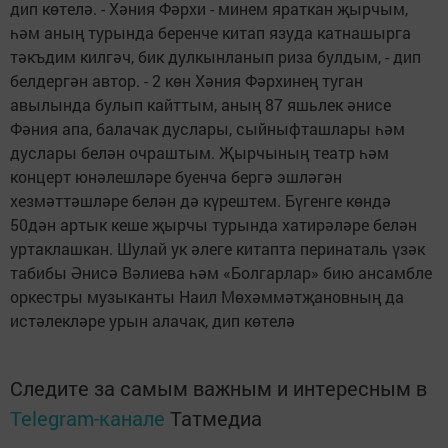
дип көтелә. - Хәния Фәрхи - минем яраткан җырчым,
һәм аның турында беренче китап язуда катнашырга
тәкъдим килгәч, бик дулкынланып риза булдым, - дип
белдергән автор. - 2 көн Хәния Фәрхинең туган
авылында булып кайттым, аның 87 яшьлек әнисе
Фәния апа, балачак дуслары, сыйныфташлары һәм
дуслары белән очраштым. Җырчының театр һәм
концерт юнәлешләре буенча бергә эшләгән
хезмәттәшләре белән дә күрештем. Бүгенге көндә
50дән артык кеше җырчы турында хатирәләре белән
уртаклашкан. Шулай ук әлеге китапта перинаталь үзәк
табибы Әнисә Вәлиева һәм «Болгарлар» бию ансамбле
оркестры музыканты Наил Мөхәммәтҗановның да
истәлекләре урын алачак, дип көтелә
Следите за самым важным и интересным в
Telegram-канале
Татмедиа