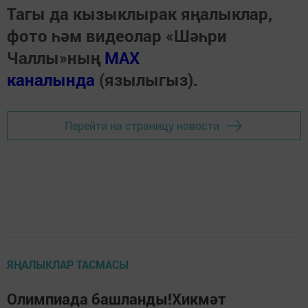
Тагы да кызыклырак яңалыклар,
фото һәм видеолар «Шәһри
Чаллы»ның
MAX
каналында
(язылыгыз).
Перейти на страницу новости
ЯҢАЛЫКЛАР ТАСМАСЫ
Олимпиада башланды!Хикмәт