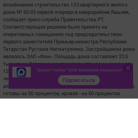
возобновили строительство 123-квартирного жилого
дома № 65-03 первой очереди в микрорайоне Яшьлек,
сообщает пресс-служба Правительства РТ.
Соответствующее решение было принято на
оперативных совещаниях под председательством
первого заместителя Премьер-министра Республики
Татарстан Рустама Нигматуллина. Застройщиком дома
являлось ЗАО «Фон». Площадь дома составляет 23,5
тыс. кв. м. Завершения строительства дома ожидают
"Шәһри Чаллы" MAX каналына язылыгыз!
129 человек. В настоящее время в доме построены
четыре подъезда, завершены работы по кладке
Подписаться
девятого этажа и технического этажа. Оконные проемы
готовы на 90 процентов, кровля - на 50 процентов.
Следите за самым важным и интересным в
Telegram-канале
Татмедиа