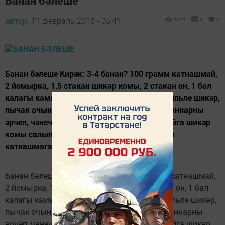
Банан бәлеше
автор,
11 февраль 2018 - 05:41
1321
0
0
Банан бәлеше Кирәк: 3-4 банан? 100 грамм катнашмай,
2 йомырка, 1,5 стакан шикәр комы, 2 стакан он, 1 бал
калагы камыркүперткеч, 1 бал калагы ванильле шикәр,
пычак очында тоз, 150 миллилитр сөт. Бананнарны
әрчеп, чәнечке белән изегез. Йомшарган майга шикәр
комы салып, болгаткыч белән туглагыз һәм
катнашмага банан измәсен салып,...
Банан бәлеше Кирәк: 3-4 банан? 100 грамм катнашмай,
2 йомырка, 1,5 стакан шикәр комы, 2 стакан он, 1 бал
калагы камыркүперткеч, 1 бал калагы ванильле шикәр,
пычак очында тоз, 150 миллилитр сөт. Бананнарны
әрчеп, чәнечке белән изегез. Йомшарган майга шикәр