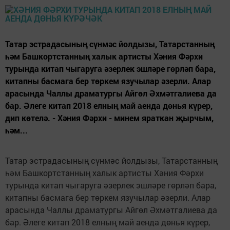
Татар эстрадасының сүнмәс йолдызы, Татарстанның
һәм Башкортстанның халык артисты Хәния Фәрхи
турында китап чыгаруга әзерлек эшләре гөрләп бара,
китапны басмага бер төркем язучылар әзерли. Алар
арасында Чаллы драматургы Айгөл Әхмәтгалиева да
бар. Әлеге китап 2018 елның май аенда дөнья күрер,
дип көтелә. - Хәния Фәрхи - минем яраткан җырчым,
һәм...
Татар эстрадасының сүнмәс йолдызы, Татарстанның
һәм Башкортстанның халык артисты Хәния Фәрхи
турында китап чыгаруга әзерлек эшләре гөрләп бара,
китапны басмага бер төркем язучылар әзерли. Алар
арасында Чаллы драматургы Айгөл Әхмәтгалиева да
бар. Әлеге китап 2018 елның май аенда дөнья күрер,