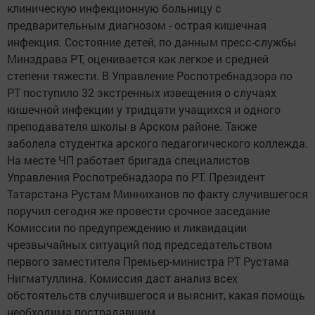
клиническую инфекционную больницу с
предварительным диагнозом - острая кишечная
инфекция. Состояние детей, по данным пресс-службы
Минздрава РТ, оценивается как легкое и средней
степени тяжести. В Управление Роспотребнадзора по
РТ поступило 32 экстренных извещения о случаях
кишечной инфекции у тридцати учащихся и одного
преподавателя школы в Арском районе. Также
заболела студентка арского педагогического коллежда.
На месте ЧП работает бригада специалистов
Управления Роспотребнадзора по РТ. Президент
Татарстана Рустам Минниханов по факту случившегося
поручил сегодня же провести срочное заседание
Комиссии по предупреждению и ликвидации
чрезвычайных ситуаций под председательством
первого заместителя Премьер-министра РТ Рустама
Нигматуллина. Комиссия даст анализ всех
обстоятельств случившегося и выяснит, какая помощь
необходима пострадавшим.