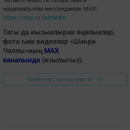
национальном мессенджере MАХ:
https://max.ru/tatmedia
Тагы да кызыклырак яңалыклар,
фото һәм видеолар «Шәһри
Чаллы»ның
MAX
каналында
(язылыгыз).
Перейти на страницу новости