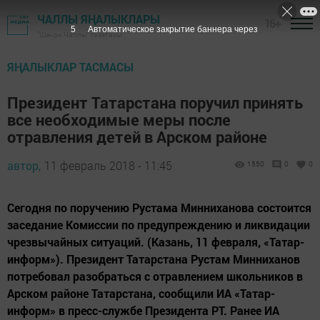
ЧАЛЛЫ ЯҢАЛЫКЛАРЫ
16+
4
Автоматическое закрытие баннера через
"Шәһри Чаллы" газетасы
ЯҢАЛЫКЛАР ТАСМАСЫ
Президент Татарстана поручил принять
все необходимые меры после
отравления детей в Арском районе
автор,
11 февраль 2018 - 11:45
1550
0
0
Сегодня по поручению Рустама Минниханова состоится
заседание Комиссии по предупреждению и ликвидации
чрезвычайных ситуаций. (Казань, 11 февраля, «Татар-
информ»). Президент Татарстана Рустам Минниханов
потребовал разобраться с отравлением школьников в
Арском районе Татарстана, сообщили ИА «Татар-
информ» в пресс-службе Президента РТ. Ранее ИА