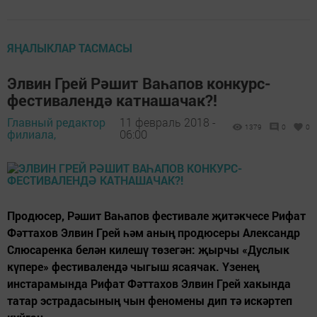
ЯҢАЛЫКЛАР ТАСМАСЫ
Элвин Грей Рәшит Ваһапов конкурс-
фестивалендә катнашачак?!
Главный редактор
11 февраль 2018 -
1379
0
0
филиала,
06:00
Продюсер, Рәшит Ваһапов фестивале җитәкчесе Рифат
Фәттахов Элвин Грей һәм аның продюсеры Александр
Слюсаренка белән килешү төзегән: җырчы «Дуслык
күпере» фестивалендә чыгыш ясаячак. Үзенең
инстарамында Рифат Фәттахов Элвин Грей хакында
татар эстрадасының чын феномены дип тә искәртеп