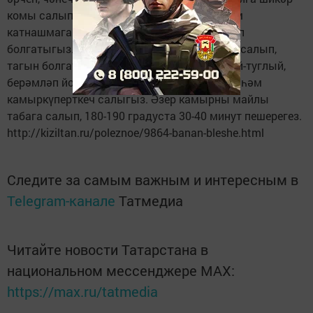
комы салып, болгаткыч белән туглагыз һәм
катнашмага банан измәсен салып, яхшылап
болгатыгыз. Сөт, ванилин, шикәр комы, тоз салып,
тагын болгатыгыз. Болгаткыч белән туглый-туглый,
берәмләп йомырка салыгыз. Иң ахырда он һәм
камыркүперткеч салыгыз. Әзер камырны майлы
табага салып, 180-190 градуста 30-40 минут пешерегез.
http://kiziltan.ru/poleznoe/9864-banan-bleshe.html
Следите за самым важным и интересным в
Telegram-канале
Татмедиа
Читайте новости Татарстана в
национальном мессенджере MАХ:
https://max.ru/tatmedia