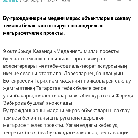
Бу-гражданнарны мәдәни мирас объектларын саклау
темасы белән таныштыруга юнәлдерелгән
мәгърифәтчелек проекты.
9 октябрьдә Казанда «Мәдәният» милли проекты
буенча тормышка ашырыла торган «мирас
волонтерлары мәктәбе»социаль-теоретик курсының
икенче сезоны старт ала. Дәресләрнең башлануын
Бөтенроссия Тарих һәм мәдәният һәйкәлләрен саклау
җәмгыятенең Татарстан төбәк бүлеге рәисе
урынбасары, «волонтерлар мәктәбе» кураторы Фәридә
Зәбирова бушлай анонслады.
Бу-гражданнарны мәдәни мирас объектларын саклау
темасы белән таныштыруга юнәлдерелгән
мәгърифәтчелек проекты. Узган елдагы кебек үк,
теоретик блок, без бу өлкәдәге законнар, реставрация