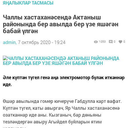
ЯҢАЛЫКЛАР ТАСМАСЫ
Чаллы хастаханәсендә Актаныш
районында бер авылда бер үзе яшәгән
бабай үлгән
admin,
7 октябрь 2020 - 19:24
1053
0
0
Әле күптән түгел генә аңа электромотор бүләк иткәннәр
иде.
Өшәр авылында гомер кичерүче Габдулла карт вафат.
Күптән түгел, каты авыргач, Яр Чаллы хастаханәсенә
озатканнар иде аны. Кызганыч, бар дөньяны
тезләндергән авыру Агыйдел буйларын ятим