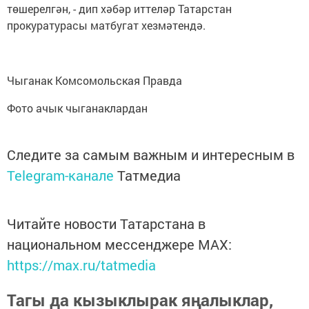
төшерелгән, - дип хәбәр иттеләр Татарстан
прокуратурасы матбугат хезмәтендә.
Чыганак Комсомольская Правда
Фото ачык чыганаклардан
Следите за самым важным и интересным в
Telegram-канале
Татмедиа
Читайте новости Татарстана в
национальном мессенджере MАХ:
https://max.ru/tatmedia
Тагы да кызыклырак яңалыклар,