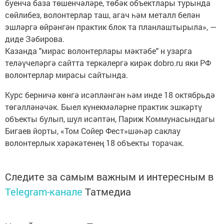
буенча база төшенчәләре, төбәк объектлары турында
сөйлибез, волонтерлар таш, агач һәм металл белән
эшләргә өйрәнгән практик блок та планлаштырыла», —
диде Зәбирова.
Казанда "мирас волонтерлары мәктәбе" н узарга
теләүчеләргә сайтта теркәлергә кирәк dobro.ru яки РФ
волонтерлар мирасы сайтында.
Курс берничә көнгә исәпләнгән һәм инде 18 октябрьдә
төгәлләнәчәк. Быел күнекмәләрне практик эшкәртү
объекты булып, шул исәптән, Париж Коммунасындагы
Бигаев йорты, «Том Сойер Фест»шәһәр саклау
волонтерлык хәрәкәтенең 18 объекты торачак.
Следите за самым важным и интересным в
Telegram-канале
Татмедиа