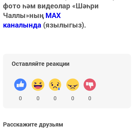
фото һәм видеолар «Шәһри
Чаллы»ның
MAX
каналында
(язылыгыз).
Оставляйте реакции
0
0
0
0
0
Расскажите друзьям