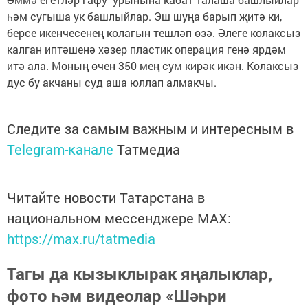
һәм сугыша ук башлыйлар. Эш шуңа барып җитә ки,
берсе икенчесенең колагын тешләп өзә. Әлеге колаксыз
калган иптәшенә хәзер пластик операция генә ярдәм
итә ала. Моның өчен 350 мең сум кирәк икән. Колаксыз
дус бу акчаны суд аша юллап алмакчы.
Следите за самым важным и интересным в
Telegram-канале
Татмедиа
Читайте новости Татарстана в
национальном мессенджере MАХ:
https://max.ru/tatmedia
Тагы да кызыклырак яңалыклар,
фото һәм видеолар «Шәһри