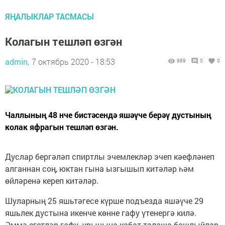
ЯҢАЛЫКЛАР ТАСМАСЫ
Колагын тешләп өзгән
admin,
7 октябрь 2020 - 18:53
989
0
0
Чаллының 48 нче бистәсендә яшәүче берәү дустының
колак яфрагын тешләп өзгән.
Дуслар бергәләп спиртлы эчемлекләр эчеп кәефләнеп
алганнан соң, юктан гына ызгышып китәләр һәм
өйләренә кереп китәләр.
Шуларның 25 яшьтәгесе күрше подъезда яшәүче 29
яшьлек дустына икенче көнне гафу үтенергә килә.
Әммә егетләр гафу урынына кабат талаша башлыйлар