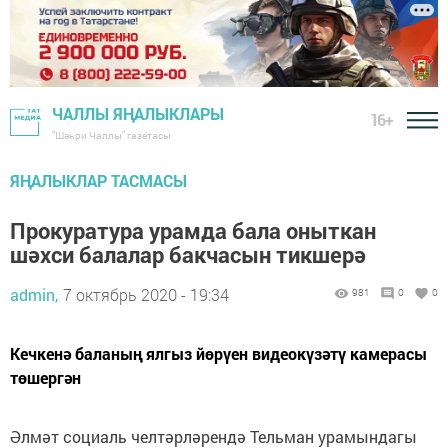
ЧАЛЛЫ ЯҢАЛЫКЛАРЫ
16+
"Шәһри Чаллы" газетасы
ЯҢАЛЫКЛАР ТАСМАСЫ
Прокуратура урамда бала оныткан
шәхси балалар бакчасын тикшерә
admin,
7 октябрь 2020 - 19:34
981
0
0
Кечкенә баланың ялгыз йөрүен видеокүзәтү камерасы
төшергән
Әлмәт социаль челтәрләрендә Тельман урамындагы