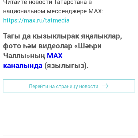
Читайте новости Татарстана в
национальном мессенджере MАХ:
https://max.ru/tatmedia
Тагы да кызыклырак яңалыклар,
фото һәм видеолар «Шәһри
Чаллы»ның
MAX
каналында
(язылыгыз).
Перейти на страницу новости