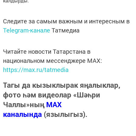
калдырды.
Следите за самым важным и интересным в
Telegram-канале
Татмедиа
Читайте новости Татарстана в
национальном мессенджере MАХ:
https://max.ru/tatmedia
Тагы да кызыклырак яңалыклар,
фото һәм видеолар «Шәһри
Чаллы»ның
MAX
каналында
(язылыгыз).