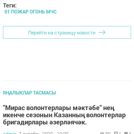
Теги:
01 ПОЖАР ОГОНЬ МЧС
Перейти на страницу новости
ЯҢАЛЫКЛАР ТАСМАСЫ
"Мирас волонтерлары мәктәбе" нең
икенче сезонын Казанның волонтерлар
бригадирлары әзерләячәк.
admin,
7 октябрь 2020 - 19:09
950
0
0