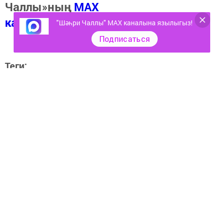
Чаллы»ның
MAX
каналында
(язылыгыз).
"Шәһри Чаллы" MAX каналына язылыгыз!
Подписаться
Теги:
СУД, ПОЛИЦИЯ
Перейти на страницу новости