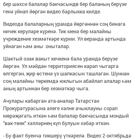
бер шәхси балалар бакчасындв бер баланың берүзе
генә уйнап йөргән видео барлыкка килде.
Видеода балаларның урамда йөргәннән соң бинага
ничек керүләре күренә. Тик менә бер малайны
учреждение хезмәткәре күрми. Ул веранда артында
уйнаган һәм аны оныталар.
Шактый озак вакыт кечкенә бала урамда берүзе
йөргән. Ул мәйдан территориясен карап чыгарга
өлгергән, җир өстенә үз шапкасын ташлаган. Шуннан
соң малайны төркемдә юклыгын абайлап алалар һәм
аның артыннан бер хезмәткәр чыга.
Ачулары кабарган ата-аналар Татарстан
Прокуратурасына әлеге хәлне ачыклауны сорап
мөрәҗәгать иткән һәм балалар бакчасында мондый
"вак-төяк" хәлләрнең күп булуын хәбәр иткән.
- Бу факт буенча тикшерү үткәрелә. Видео 2 октябрьдә