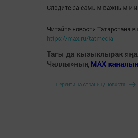
Следите за самым важным и 
Читайте новости Татарстана 
https://max.ru/tatmedia
Тагы да кызыклырак яңа
Чаллы»ның
MAX каналы
Перейти на страницу новости