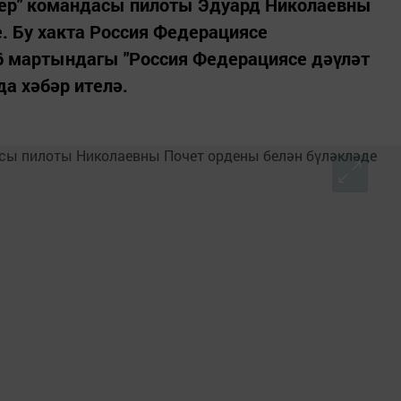
ер" командасы пилоты Эдуард Николаевны
. Бу хакта Россия Федерациясе
 мартындагы "Россия Федерациясе дәүләт
а хәбәр ителә.