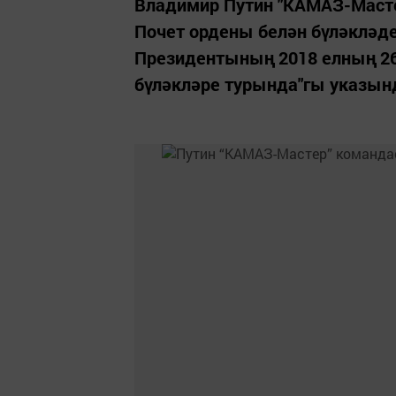
Владимир Путин "КАМАЗ-Маст
Почет ордены белән бүләкләде
Президентының 2018 елның 26
бүләкләре турында"гы указынд