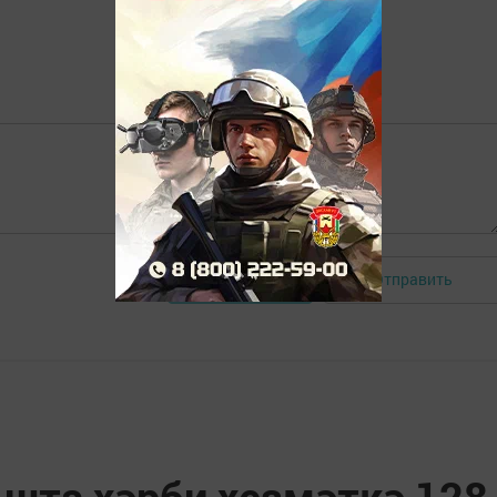
Отправить
Авторизоваться
та хәрби хезмәткә 128