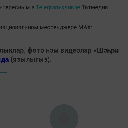
интересным в
Telegram-канале
Татмедиа
в национальном мессенджере MАХ:
лыклар, фото һәм видеолар «Шәһри
нда
(язылыгыз).