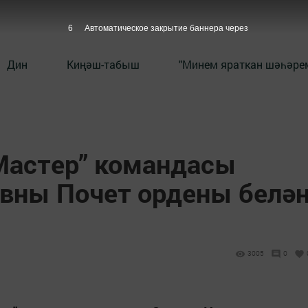
5
Автоматическое закрытие баннера через
Дин
Киңәш-табыш
"Минем яраткан шәһәрем
Мастер” командасы
вны Почет ордены белә
3005
0