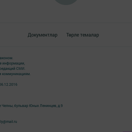
Документлар
Төрле темалар
аконом.
ме информации,
 редакций СМИ.
ым коммуникациям.
06.12.2016
е Челны, бульвар Юных Ленинцев, д.9
ly@mail.ru