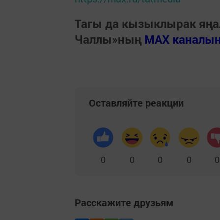
Тагы да кызыклырак яңа
Чаллы»ның
MAX каналы
Оставляйте реакции
0
0
0
0
0
Расскажите друзьям