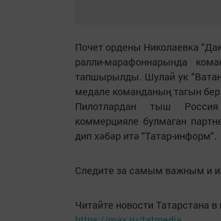
Почет ордены Николаевка "Дак
ралли-марафоннарында ком
тапшырылды. Шулай ук "Ватан
медале команданың тагын бер 
Пилотлардан тыш Россия 
коммерцияле булмаган партн
дип хәбәр итә "Татар-информ".
Следите за самым важным и 
Читайте новости Татарстана 
https://max.ru/tatmedia