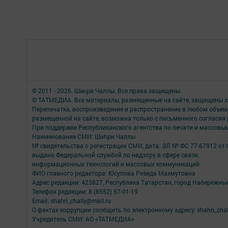
© 2011 - 2026. Шәһри Чаллы. Все права защищены.
© ТАТМЕДИА. Все материалы, размещенные на сайте, защищены з
Перепечатка, воспроизведение и распространение в любом объе
размещенной на сайте, возможна только с письменного согласия
При поддержке Республиканского агентства по печати и массов
Наименование СМИ: Шəhри Чаллы
№ свидетельства о регистрации СМИ, дата: ЭЛ № ФС 77-67912 от 
выдано Федеральной службой по надзору в сфере связи,
информационных технологий и массовых коммуникаций
ФИО главного редактора: Юсупова Резида Махмутовна
Адрес редакции: 423827, Республика Татарстан, город Набережны
Телефон редакции: 8 (8552) 57-01-19
Email: shahri_chally@mail.ru
О фактах коррупции сообщить по электронному адресу: shahri_chal
Учредитель СМИ: АО «ТАТМЕДИА»