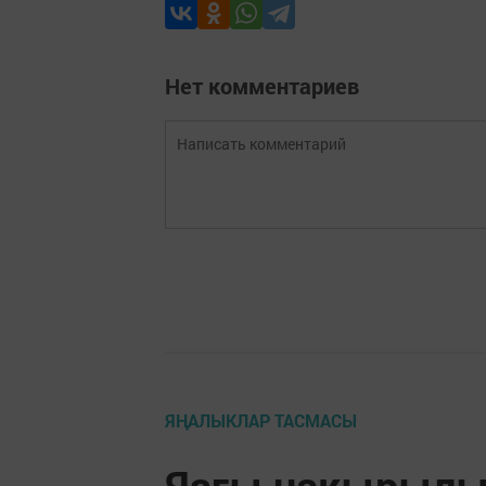
Нет комментариев
ЯҢАЛЫКЛАР ТАСМАСЫ
Язгы чакырылыш