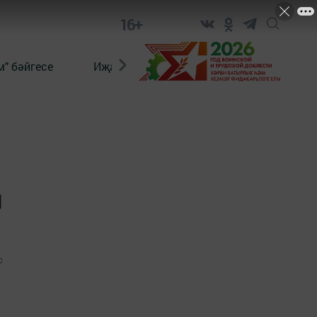
16+
" бәйгесе
Иҗат
Реклама
Онлайн язы
н
0