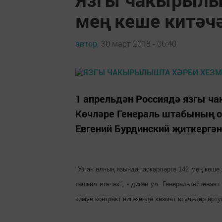
мең кеше китәч
автор,
30 март 2018 - 06:40
1 апрельдән Россиядә язгы ч
Көчләре Генераль штабының 
Евгений Бурдинский җиткергән
"Узган елның язында гаскәрләргә 142 мең кеше
тәшкил итәчәк", - дигән ул. Генерал-лейтена
кимүе контракт нигезендә хезмәт итүчеләр арту