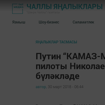
ЧАЛЛЫ ЯҢАЛЫКЛАРЫ
"Шәһри Чаллы" газетасы
Язмыш
Шоу-бизнес
Сәламәтлек
ЯҢАЛЫКЛАР ТАСМАСЫ
Путин “КАМАЗ-
пилоты Николае
бүләкләде
автор,
30 март 2018 - 06:44