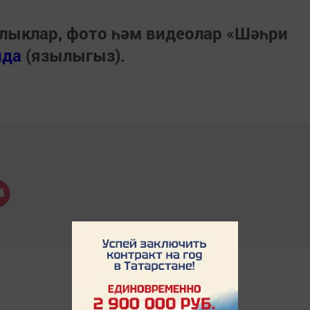
лыклар, фото һәм видеолар «Шәһри
нда
(язылыгыз).