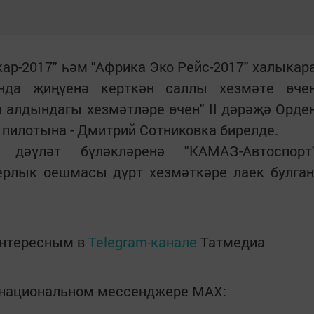
ар-2017" һәм "Африка Эко Рейс-2017" халыкар
анда җиңүенә керткән саллы хезмәте өче
 алдындагы хезмәтләре өчен" II дәрәҗә Орде
пилотына - Дмитрий Сотниковка бирелде.
дәүләт бүләкләренә "КАМАЗ-Автоспорт
ерлык оешмасы дүрт хезмәткәре лаек булган
интересным в
Telegram-канале
Татмедиа
в национальном мессенджере MАХ: