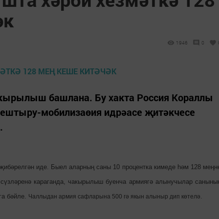
әк
1946
0
акырылыш башлана. Бу хакта Россия Кораллы
оештыру-мобилизаөия идрәасе җитәкчесе
.
 җибәрелгән иде. Быел аларның саны 10 процентка кимеде һәм 128 меңн
нт сүзләренә караганда, чакырылыш буенча армиягә алынучылар саныны
га бәйле.
Чаллыдан армия сафларына 500 гә якын алыныр дип көтелә.