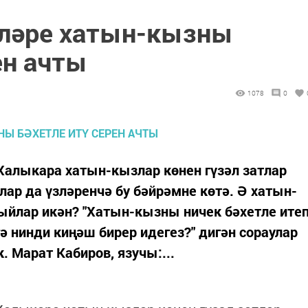
тләре хатын-кызны
ен ачты
1078
0
 Халыкара хатын-кызлар көнен гүзәл затлар
лар да үзләренчә бу бәйрәмне көтә. Ә хатын-
ыйлар икән? "Хатын-кызны ничек бәхетле ите
гә нинди киңәш бирер идегез?" дигән сораулар
. Марат Кабиров, язучы:...