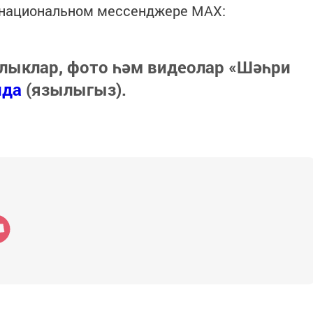
в национальном мессенджере MАХ:
лыклар, фото һәм видеолар «Шәһри
нда
(язылыгыз).