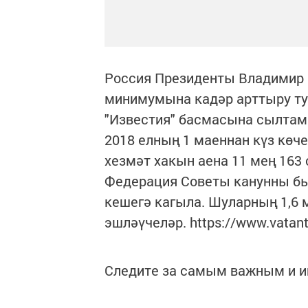
Россия Президенты Владимир 
минимумына кадәр арттыру ту
"Известия" басмасына сылтама
2018 елның 1 маеннан күз көч
хезмәт хакын аена 11 мең 163 с
Федерация Советы канунны бы
кешегә кагыла. Шуларның 1,6
эшләүчеләр. https://www.vatant
Следите за самым важным и 