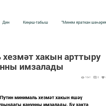
Дин
Киңәш-табыш
"Минем яраткан шәһәрем
 хезмәт хакын арттыру
унны имзалады
1041
0
Путин минималь хезмәт хакын яшәү
урындагы канунны имзалады. Бу хакта