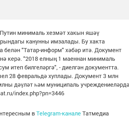
Путин минималь хезмәт хакын яшәү
рындагы канунны имзалады. Бу хакта
 белән "Татар-информ" хәбәр итә. Документ
енә керә. "2018 елның 1 маеннан минималь
ум итеп билгеләргә", - диелгән документта.
ел 28 февральдә хуплады. Документ 3 млн
 млны дәүләт һәм муниципаль учреждениеләрд
at.ru/index.php?pn=3446
интересным в
Telegram-канале
Татмедиа