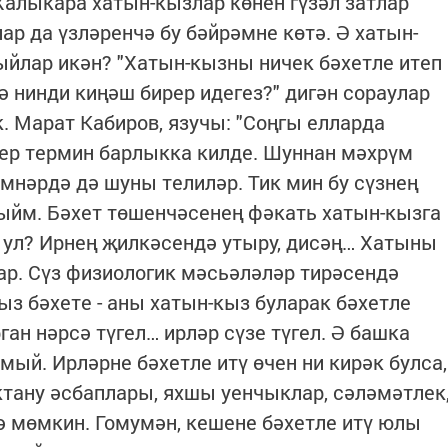
 Халыкара хатын-кызлар көнен гүзәл затлар
лар да үзләренчә бу бәйрәмне көтә. Ә хатын-
ыйлар икән? "Хатын-кызны ничек бәхетле итеп
гә нинди киңәш бирер идегез?" дигән сораулар
. Марат Кабиров, язучы: "Соңгы елларда
бер термин барлыкка килде. Шуннан мәхрүм
мнәрдә дә шуны телиләр. Тик мин бу сүзнең
ыйм. Бәхет төшенчәсенең фәкать хатын-кызга
ң ул? Ирнең җилкәсендә утыру, дисәң… Хатыны
ар. Сүз физиологик мәсьәләләр тирәсендә
з бәхете - аны хатын-кыз буларак бәхетле
ган нәрсә түгел… ирләр сүзе түгел. Ә башка
ый. Ирләрне бәхетле итү өчен ни кирәк булса,
ктану әсбаплары, яхшы уенчыклар, сәләмәтлек
гә мөмкин. Гомумән, кешене бәхетле итү юлы