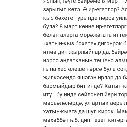
Язның тәүге бәйрәме 8 Март -
зарыгып көтә. Ә ир-егетләр? А
кыз бәхете турында нәрсә уйл
була? 8 март көнне ир-егетләр
белән аларга мөрәҗәгать иттек
«хатын-кыз бәхете» дигәнрәк 
итмә дип җырлыйлар да, бәйрә
нәрсә аңлатканын төшенә алм
гына хас өлеше нәрсә була со
җилкәсендә яшәгән ирләр дә б
бармыйдыр бит инде? Хатын-кы
итү… бу инде сөйләнеп йөри тор
мәсьәләләрдә, ул артык аерылм
хатын-кызга да шул кирәк. Ма
мәхәббәт һ.б. дип тезеп китәр