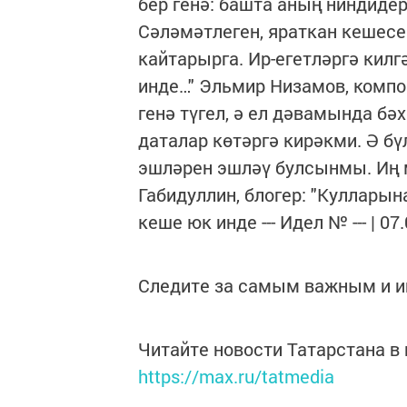
бер генә: башта аның ниндиде
Сәләмәтлеген, яраткан кешесен
кайтарырга. Ир-егетләргә килг
инде…" Эльмир Низамов, компо
генә түгел, ә ел дәвамында бә
даталар көтәргә кирәкми. Ә бү
эшләрен эшләү булсынмы. Иң м
Габидуллин, блогер: "Кулларын
кеше юк инде --- Идел № --- | 0
Следите за самым важным и 
Читайте новости Татарстана 
https://max.ru/tatmedia