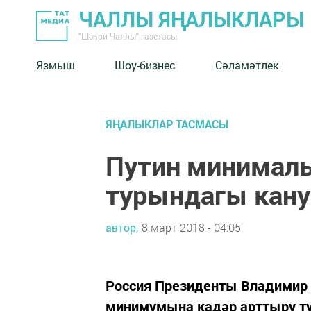
ЧАЛЛЫ ЯҢАЛЫКЛАРЫ
"Шәһри Чаллы" газетасы
Язмыш
Шоу-бизнес
Сәламәтлек
ЯҢАЛЫКЛАР ТАСМАСЫ
Путин минималь
турындагы кан
автор,
8 март 2018 - 04:05
Россия Президенты Владимир 
минимумына кадәр арттыру т