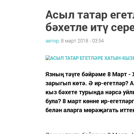
Асыл татар еге
бәхетле итү сер
автор,
8 март 2018 - 03:54
Язның тәүге бәйрәме 8 Март -
зарыгып көтә. Ә ир-егетләр? А
кыз бәхете турында нәрсә уйл
була? 8 март көнне ир-егетләр
белән аларга мөрәҗәгать иттек