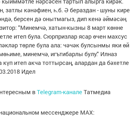
р кыйммәтле нәрсәсен тартып алырга кирәк.
, затлы кәнәфиен, һ.б. Ә бераздан - шуны кире
әндә, берсен дә онытмагыз, дип кенә әймәсәң
зитор: "Минемчә, хатын-кызны 8 март көнне
хетле итеп була. Сюрпризлар ясар өчен махсус
ләкләр төрле була ала: чәчәк булсынмы яки өй
өһиме, минемчә, игътибарлы булу." Илназ
а күп итеп акча тоттырсаң, алардан да бәхетле
7.03.2018 Идел
интересным в
Telegram-канале
Татмедиа
в национальном мессенджере MАХ: