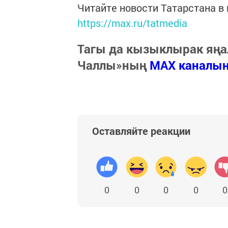
Читайте новости Татарстана 
https://max.ru/tatmedia
Тагы да кызыклырак яңа
Чаллы»ның
MAX каналы
Оставляйте реакции
0
0
0
0
0