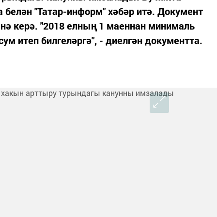
 белән "Татар-информ" хәбәр итә. Документ
енә керә. "2018 елның 1 маеннан минималь
сум итеп билгеләргә", - диелгән документта.