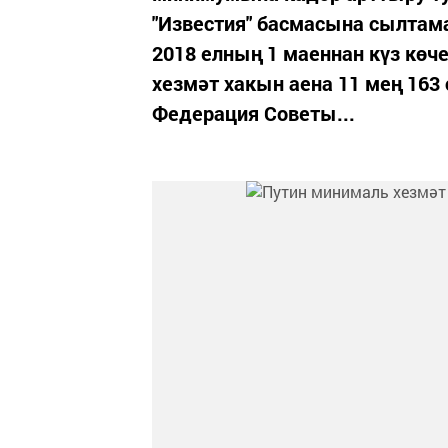
"Известия" басмасына сылтама
2018 елның 1 маеннан күз көч
хезмәт хакын аена 11 мең 163 
Федерация Советы...