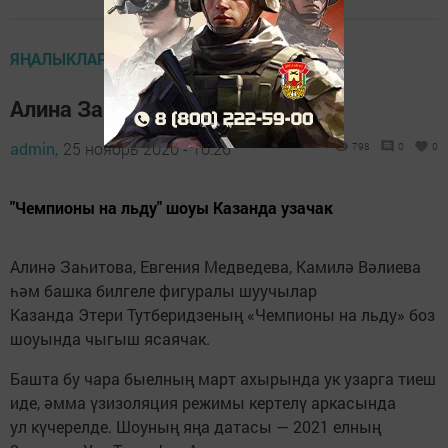
ЯҢАЛЫКЛАР ТАСМАСЫ
Алина Заһитова Казанга килә
admin,
25 ноябрь 2020 - 10:26
798
0
0
"Чемпионы на льду" шоуы Казанда узачак
Алинә Заһитова, Евгения Медведева, Камилә Вәлиева
һәм башка билгеле фигуралы шуучылар
Казанда Этери Тутберидзеның «Чемпионы на льду» боз
шоуында чыгыш ясаячак.
Башта бу чара быелның март ахырында ук узарга тиеш
иде, әмма үзизоляция режимы кертелү аркасында
ул күчерелде. Шоуның яңа датасы — 2021 елның