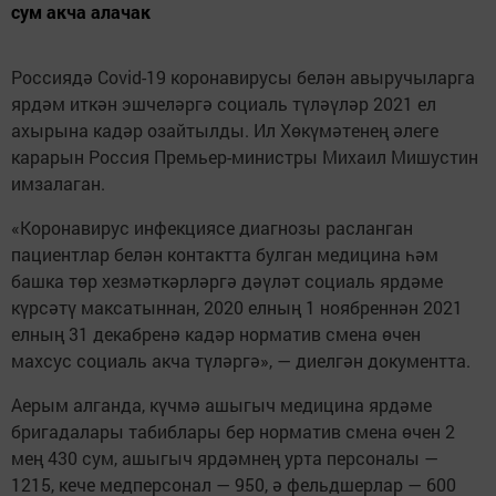
сум акча алачак
Россиядә Covid-19 коронавирусы белән авыручыларга
ярдәм иткән эшчеләргә социаль түләүләр 2021 ел
ахырына кадәр озайтылды. Ил Хөкүмәтенең әлеге
карарын Россия Премьер-министры Михаил Мишустин
имзалаган.
«Коронавирус инфекциясе диагнозы расланган
пациентлар белән контактта булган медицина һәм
башка төр хезмәткәрләргә дәүләт социаль ярдәме
күрсәтү максатыннан, 2020 елның 1 ноябреннән 2021
елның 31 декабренә кадәр норматив смена өчен
махсус социаль акча түләргә», — диелгән документта.
Аерым алганда, күчмә ашыгыч медицина ярдәме
бригадалары табиблары бер норматив смена өчен 2
мең 430 сум, ашыгыч ярдәмнең урта персоналы —
1215, кече медперсонал — 950, ә фельдшерлар — 600