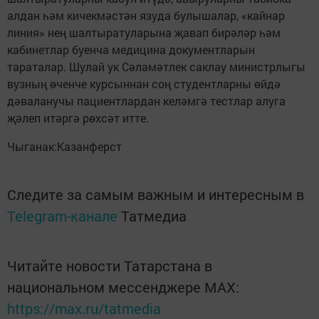
алдан һәм кичекмәстән язуда булышалар, «кайнар
линия» нең шалтыратуларына җавап бирәләр һәм
кабинетлар буенча медицина документларын
тараталар. Шулай ук Сәламәтлек саклау министрлыгы
вузның өченче курсыннан соң студентларны өйдә
дәваланучы пациентлардан келәмгә тестлар алуга
җәлеп итәргә рөхсәт итте.
Чыганак:Казанферст
Следите за самым важным и интересным в
Telegram-канале
Татмедиа
Читайте новости Татарстана в
национальном мессенджере MАХ:
https://max.ru/tatmedia