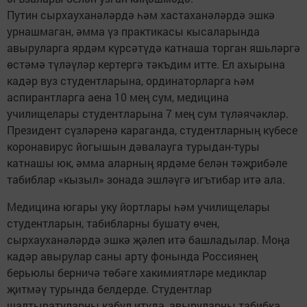
Путин сырхауханәләрдә һәм хастаханәләрдә эшкә
урнашмаган, әмма үз практикасы кысаларында
авыруларга ярдәм күрсәтүдә катнаша торган яшьләргә
өстәмә түләүләр кертергә тәкъдим итте. Ел ахырына
кадәр вуз студентларына, ординаторларга һәм
аспирантларга аена 10 мең сум, медицина
училищелары студентларына 7 мең сум түләячәкләр.
Президент сүзләренә караганда, студентларның күбесе
коронавирус йогышын дәвалауга турыдан-туры
катнашы юк, әмма аларның ярдәме белән тәҗрибәле
табиблар «кызыл» зонада эшләүгә игътибар итә ала.
Медицина югары уку йортлары һәм училищелары
студентларын, табибларны бушату өчен,
сырхауханәләрдә эшкә җәлеп итә башладылар. Моңа
кадәр авырулар саны арту фонында Россиянең
берьюлы берничә төбәге хакимиятләре медиклар
җитмәү турында белдерде. Студентлар
шалтыратуларны кабул итүдә, авыруларны табибка