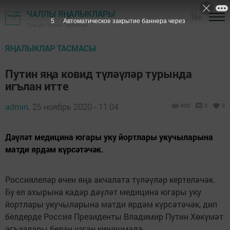
ЧАЛЛЫ ЯҢАЛЫКЛАРЫ
16+
4
Автоматическое закрытие баннера через
"Шәһри Чаллы" газетасы
ЯҢАЛЫКЛАР ТАСМАСЫ
Путин яңа ковид түләүләр турында
игълан итте
admin,
25 ноябрь 2020 - 11:04
900
0
0
Дәүләт медицина югары уку йортлары укучыларына
матди ярдәм күрсәтәчәк.
Россиялеләр өчен яңа акчалата түләүләр кертеләчәк.
Бу ел ахырына кадәр дәүләт медицина югары уку
йортлары укучыларына матди ярдәм күрсәтәчәк, дип
белдерде Россия Президенты Владимир Путин Хөкүмәт
әгъзалары белән узган киңәшмәдә.