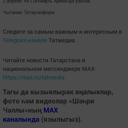
2 апреле. Ул «Татнефть Арена»да узачак.
Чыганак: Татар-информ
Следите за самым важным и интересным в
Telegram-канале
Татмедиа
Читайте новости Татарстана в
национальном мессенджере MАХ:
https://max.ru/tatmedia
Тагы да кызыклырак яңалыклар,
фото һәм видеолар «Шәһри
Чаллы»ның
MAX
каналында
(язылыгыз).