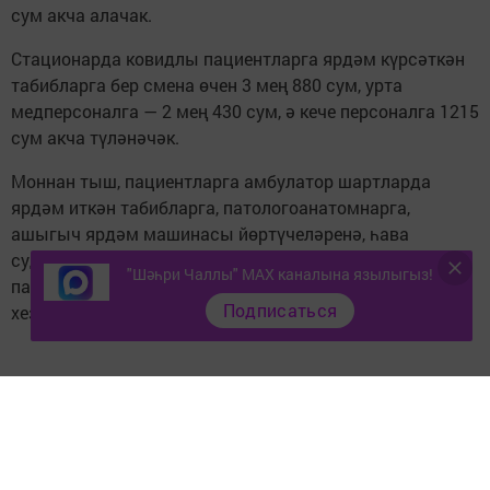
сум акча алачак.
Стационарда ковидлы пациентларга ярдәм күрсәткән
табибларга бер смена өчен 3 мең 880 сум, урта
медперсоналга — 2 мең 430 сум, ә кече персоналга 1215
сум акча түләнәчәк.
Моннан тыш, пациентларга амбулатор шартларда
ярдәм иткән табибларга, патологоанатомнарга,
ашыгыч ярдәм машинасы йөртүчеләренә, һава
суднолары экипажы әгъзаларына һәм коронавируслы
"Шәһри Чаллы" MAX каналына язылыгыз!
пациентлар белән контактта булган башка
Подписаться
хезмәткәрләргә махсус түләүләр билгеләнгән.
Следите за самым важным и интересным в
Telegram-канале
Татмедиа