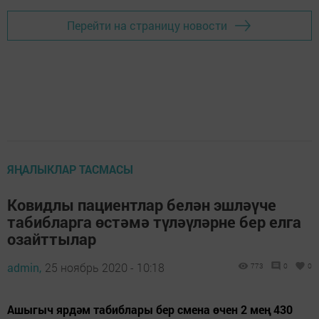
Перейти на страницу новости
ЯҢАЛЫКЛАР ТАСМАСЫ
Ковидлы пациентлар белән эшләүче
табибларга өстәмә түләүләрне бер елга
озайттылар
admin,
25 ноябрь 2020 - 10:18
773
0
0
Ашыгыч ярдәм табиблары бер смена өчен 2 мең 430