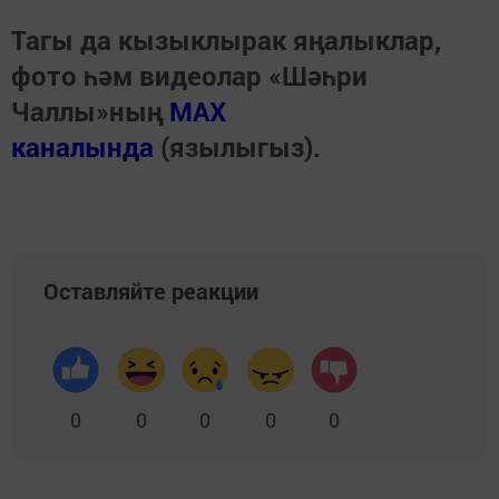
Тагы да кызыклырак яңалыклар,
фото һәм видеолар «Шәһри
Чаллы»ның
MAX
каналында
(язылыгыз).
Оставляйте реакции
0
0
0
0
0