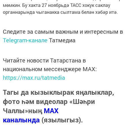
мөмкин. Бу хакта 27 ноябрьдә ТАСС хокук саклау
органнарында чыганакка сылтама белән хәбәр итә.
Следите за самым важным и интересным в
Telegram-канале
Татмедиа
Читайте новости Татарстана в
национальном мессенджере MАХ:
https://max.ru/tatmedia
Тагы да кызыклырак яңалыклар,
фото һәм видеолар «Шәһри
Чаллы»ның
MAX
каналында
(язылыгыз).