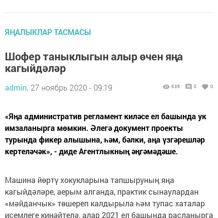
ЯҢАЛЫКЛАР ТАСМАСЫ
Шофер таныклыгын алыр өчен яңа
кагыйдәләр
admin,
27 ноябрь 2020 - 09:19
636
0
0
«Яңа административ регламент киләсе ел башында ук
имзаланырга мөмкин. Әлегә документ проекты
турында фикер алышына, һәм, бәлки, аңа үзгәрешләр
кертеләчәк», - диде Агентлыкның әңгәмәдәше.
Машина йөртү хокукларына тапшыруның яңа
кагыйдәләре, аерым алганда, практик сынаулардан
«мәйданчык» төшереп калдырыла һәм тупас хаталар
исемлеге киңәйтелә, алар 2021 ел башында расланырга