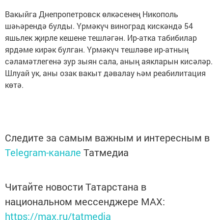
Вакыйга Днепропетровск өлкәсенең Никополь
шәһәрендә булды. Үрмәкүч виноград кискәндә 54
яшьлек җирле кешене тешләгән. Ир-атка табибилар
ярдәме кирәк булган. Үрмәкүч тешләве ир-атның
сәламәтлегенә зур зыян сала, аның аякларын кисәләр.
Шлуай ук, аны озак вакыт дәвалау һәм реабилитация
көтә.
Следите за самым важным и интересным в
Telegram-канале
Татмедиа
Читайте новости Татарстана в
национальном мессенджере MАХ:
https://max.ru/tatmedia