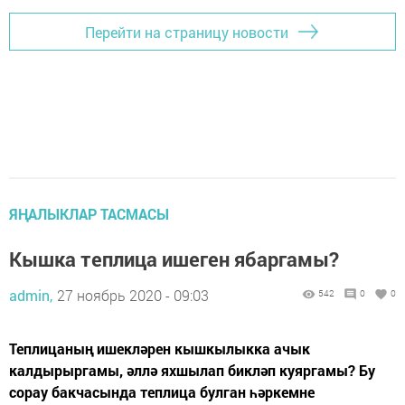
Перейти на страницу новости
ЯҢАЛЫКЛАР ТАСМАСЫ
Кышка теплица ишеген ябаргамы?
admin,
27 ноябрь 2020 - 09:03
542
0
0
Теплицаның ишекләрен кышкылыкка ачык
калдырыргамы, әллә яхшылап бикләп куяргамы? Бу
сорау бакчасында теплица булган һәркемне