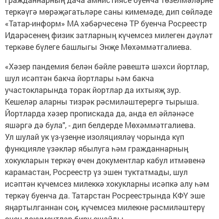
теркәүгә мөрәҗәгатьләре саны кимемәде, дип сөйләде
«Татар-информ» МА хәбәрчесенә ТР буенча Росреестр
Идарәсенең физик затларның күчемсез милеген дәүләт
теркәве бүлеге башлыгы Энҗе Мөхәммәтгалиева.
«Хәзер пандемия белән бәйле рәвештә шәхси йортлар,
шул исәптән бакча йортлары һәм бакча
участокларында торак йортлар да ихтыяҗ зур.
Кешеләр аларны тизрәк рәсмиләштерергә тырыша.
Йортларда хәзер пропискада да, анда ел әйләнәсе
яшәргә дә була", - дип белдерде Мөхәммәтгалиева.
Ул шулай ук үз-үзеңне изоляцияләү чорында күп
функцияле үзәкләр ябылуга һәм гражданнарның
хокукларын теркәү өчен документлар кабул итмәвенә
карамастан, Росреестр үз эшен туктатмады, шул
исәптән күчемсез милеккә хокукларны исәпкә алу һәм
теркәү буенча да. Татарстан Росреестрында КФҮ эше
яңартылганнан соң, күчемсез милекне рәсмиләштерү
өчен документлар бирү ешайды.