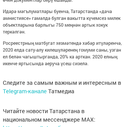
Идарә мәгълүматлары буенча, Татарстанда «дача
амнистиясе» гамәлдә булган вакытта күчемсез милек
объектларына барлыгы 750 меңнән артык хокук
теркәлгән.
Росреестрның матбугат хезмәтендә хәбәр итүләренчә,
2020 елда сату-алу килешүләренең гомуми саны, узган
ел белән чагыштырганда, 20% ка арткан. 2020 елның
икенче яртысында аеруча үсеш сизелә.
Следите за самым важным и интересным в
Telegram-канале
Татмедиа
Читайте новости Татарстана в
национальном мессенджере MАХ: