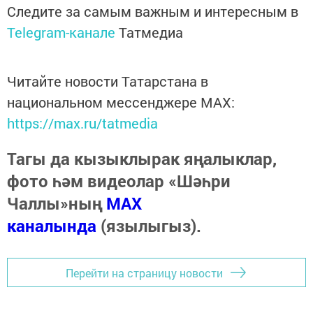
Следите за самым важным и интересным в
Telegram-канале
Татмедиа
Читайте новости Татарстана в
национальном мессенджере MАХ:
https://max.ru/tatmedia
Тагы да кызыклырак яңалыклар,
фото һәм видеолар «Шәһри
Чаллы»ның
MAX
каналында
(язылыгыз).
Перейти на страницу новости