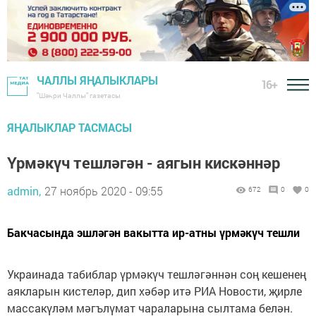
ЧАЛЛЫ ЯҢАЛЫКЛАРЫ
16+
"Шәһри Чаллы" газетасы
ЯҢАЛЫКЛАР ТАСМАСЫ
Үрмәкүч тешләгән - аягын кискәннәр
admin,
27 ноябрь 2020 - 09:55
672
0
0
Бакчасында эшләгән вакытта ир-атны үрмәкүч тешли
Украинада табиблар үрмәкүч тешләгәннән соң кешенең
аякларын кистеләр, дип хәбәр итә РИА Новости, җирле
массакүләм мәгълүмат чараларына сылтама белән.