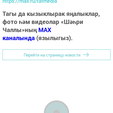
https://max.ru/tatmedia
Тагы да кызыклырак яңалыклар,
фото һәм видеолар «Шәһри
Чаллы»ның
MAX
каналында
(язылыгыз).
Перейти на страницу новости