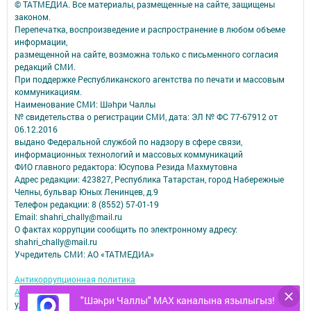
© ТАТМЕДИА. Все материалы, размещенные на сайте, защищены
законом.
Перепечатка, воспроизведение и распространение в любом объеме
информации,
размещенной на сайте, возможна только с письменного согласия
редакций СМИ.
При поддержке Республиканского агентства по печати и массовым
коммуникациям.
Наименование СМИ: Шəhри Чаллы
№ свидетельства о регистрации СМИ, дата: ЭЛ № ФС 77-67912 от
06.12.2016
выдано Федеральной службой по надзору в сфере связи,
информационных технологий и массовых коммуникаций
ФИО главного редактора: Юсупова Резида Махмутовна
Адрес редакции: 423827, Республика Татарстан, город Набережные
Челны, бульвар Юных Ленинцев, д.9
Телефон редакции: 8 (8552) 57-01-19
Email: shahri_chally@mail.ru
О фактах коррупции сообщить по электронному адресу:
shahri_chally@mail.ru
Учредитель СМИ: АО «ТАТМЕДИА»
Антикоррупционная политика
АО «ТАТМЕДИА» использует «cookie»
для персонализации сервисов и
"Шәһри Чаллы" MAX каналына язылыгыз!
удобства пользователей сайтом.