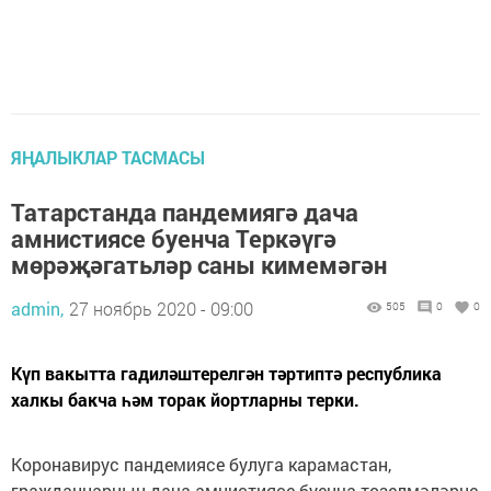
ЯҢАЛЫКЛАР ТАСМАСЫ
Татарстанда пандемиягә дача
амнистиясе буенча Теркәүгә
мөрәҗәгатьләр саны кимемәгән
admin,
27 ноябрь 2020 - 09:00
505
0
0
Күп вакытта гадиләштерелгән тәртиптә республика
халкы бакча һәм торак йортларны терки.
Коронавирус пандемиясе булуга карамастан,
гражданнарның дача амнистиясе буенча төзелмәләрне