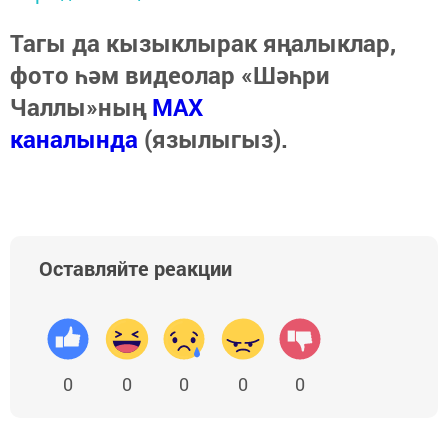
Тагы да кызыклырак яңалыклар,
фото һәм видеолар «Шәһри
Чаллы»ның
MAX
каналында
(язылыгыз).
Оставляйте реакции
0
0
0
0
0