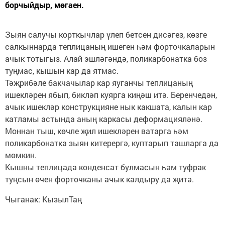
борчыйдыр, мөгаен.
Зыян салучы корткычлар үлеп бетсен дисәгез, көзге
салкыннарда теплицаның ишеген һәм форточкаларын
ачык тотыгыз. Алай эшлә­гәндә, поликарбонатка боз
туңмас, кышын кар да ятмас.
Тәҗрибәле бакчачылар кар яуганчы теплицаның
ишекләрен ябып, бикләп куярга киңәш итә. Беренчедән,
ачык ишекләр конструкцияне нык какшата, калын кар
катламы астында аның каркасы деформацияләнә.
Моннан тыш, көчле җил ишекләрен ватарга һәм
поликарбонатка зыян китерергә, куптарып ташларга да
мөмкин.
Кышны теплицада конденсат булмасын һәм туфрак
туңсын өчен форточканы ачык калдыру да җитә.
Чыганак: КызылТаң