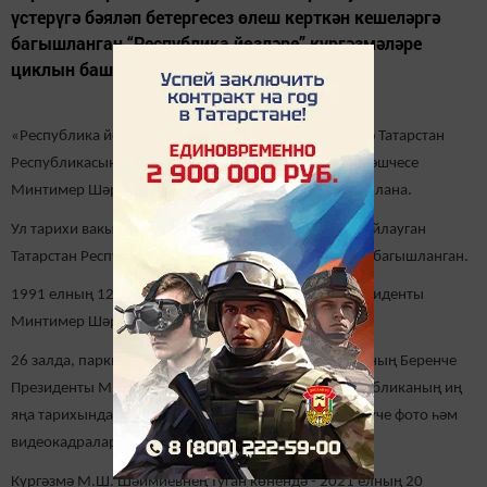
үстерүгә бәяләп бетергесез өлеш керткән кешеләргә
багышланган “Республика йөзләре” күргәзмәләре
циклын башлый.
«Республика йөзләре» циклыннан беренче күргәзмә Татарстан
Республикасының Беренче Президенты, Дәүләт Киңәшчесе
Минтимер Шәрип улы Шәймиев эшчәнлегенә багышлана.
Ул тарихи вакыйганың 30 еллыгына – Бөтенхалык сайлауган
Татарстан Республикасының Беренче Президентына багышланган.
1991 елның 12 июнендә Татарстанның Беренче Президенты
Минтимер Шәрип улы Шәймиев була.
26 залда, паркның 133 проект экранында Татарстанның Беренче
Президенты Минтимер Шәймиев катнашында республиканың иң
яңа тарихындагы мөһим вакыйгалар турында сөйләүче фото һәм
видеокадралар күрсәтеләчәк.
Күргәзмә М.Ш. Шәймиевнең туган көнендә - 2021 елның 20