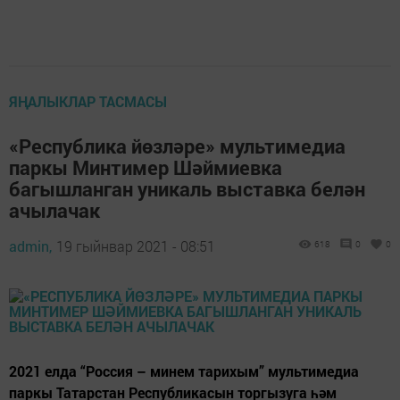
ЯҢАЛЫКЛАР ТАСМАСЫ
«Республика йөзләре» мультимедиа
паркы Минтимер Шәймиевка
багышланган уникаль выставка белән
ачылачак
admin,
19 гыйнвар 2021 - 08:51
618
0
0
2021 елда “Россия – минем тарихым” мультимедиа
паркы Татарстан Республикасын торгызуга һәм