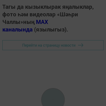
Тагы да кызыклырак яңалыклар,
фото һәм видеолар «Шәһри
Чаллы»ның
MAX
каналында
(язылыгыз).
Перейти на страницу новости