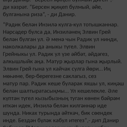
ди хәзрәт.
“Берсен җиңеп булмый, әйе,
булганына риза”, - ди Данир.
“Радик белән Инзилә кулга-кул тотышканнар.
Нәрсәдер булса да, Инзиләнең Элвин Грей
белән булган ул. Ә менә чын Радик ул нинди,
наколкалары да аныкы түгел. Элвин
Грейныкы ул. Радик ул үзе әйбәт, әйдәгез,
алкышлыйк аңа. Матур җырлар гына җырлый.
Элвин Грей гына ул кайчак сулга йөри…
Иң
мөһиме, бер-берегезне саклагыз, сез
матур пар. Радик кеше буларак яхшы ул, киңәш
белән шалтыратасыңмы… Ул кешелекле. Әле
күптән түгел кызыбызның туган көнен бәйрәм
иткән идек, Инзилә белән килгәннәр иде
шунда. Никах турында әйткәч, бик сөендек
инде. Бездән бүләк кабул итегез
”
,
-
дип Данир