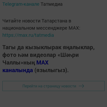
Telegram-канале
Татмедиа
Читайте новости Татарстана в
национальном мессенджере MАХ:
https://max.ru/tatmedia
Тагы да кызыклырак яңалыклар,
фото һәм видеолар «Шәһри
Чаллы»ның
MAX
каналында
(язылыгыз).
Перейти на страницу новости