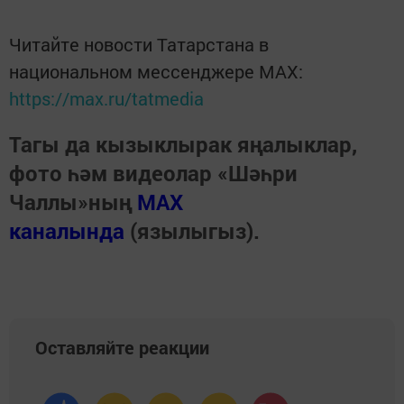
Читайте новости Татарстана в
национальном мессенджере MАХ:
https://max.ru/tatmedia
Тагы да кызыклырак яңалыклар,
фото һәм видеолар «Шәһри
Чаллы»ның
MAX
каналында
(язылыгыз).
Оставляйте реакции