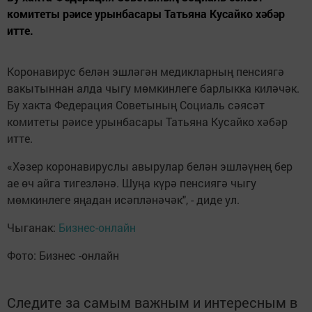
комитеты рәисе урынбасары Татьяна Кусайко хәбәр
итте.
Коронавирус белән эшләгән медикларның пенсиягә
вакытыннан алда чыгу мөмкинлеге барлыкка киләчәк.
Бу хакта Федерация Советының Социаль сәясәт
комитеты рәисе урынбасары Татьяна Кусайко хәбәр
итте.
«Хәзер коронавируслы авырулар белән эшләүнең бер
ае өч айга тигезләнә. Шуңа күрә пенсиягә чыгу
мөмкинлеге яңадан исәпләнәчәк", - диде ул.
Чыганак:
Бизнес-онлайн
Фото: Бизнес -онлайн
Следите за самым важным и интересным в