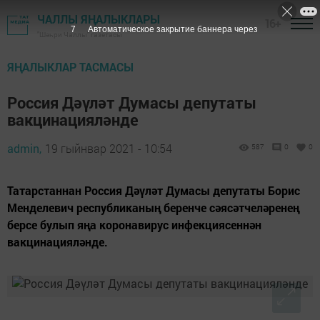
ЧАЛЛЫ ЯҢАЛЫКЛАРЫ
16+
6
Автоматическое закрытие баннера через
"Шәһри Чаллы" газетасы
ЯҢАЛЫКЛАР ТАСМАСЫ
Россия Дәүләт Думасы депутаты
вакцинацияләнде
admin,
19 гыйнвар 2021 - 10:54
587
0
0
Татарстаннан Россия Дәүләт Думасы депутаты Борис
Менделевич республиканың беренче сәясәтчеләренең
берсе булып яңа коронавирус инфекциясеннән
вакцинацияләнде.