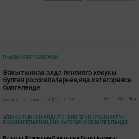
ЯҢАЛЫКЛАР ТАСМАСЫ
Вакытыннан алда пенсиягә хокукы
булган россиялеләрнең яңа категориясе
билгеләнде
admin,
19 гыйнвар 2021 - 10:23
711
0
0
Бу хакта Федерация Советының Социаль сәясәт