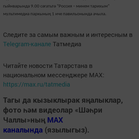
гыйнварында 9.00 сәгатьтә “Россия – минем тарихым”
мультимедиа паркының 1 нче павильонында ачыла.
Следите за самым важным и интересным в
Telegram-канале
Татмедиа
Читайте новости Татарстана в
национальном мессенджере MАХ:
https://max.ru/tatmedia
Тагы да кызыклырак яңалыклар,
фото һәм видеолар «Шәһри
Чаллы»ның
MAX
каналында
(язылыгыз).