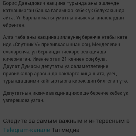
Борис Давыдович вакцина турында аны эшләүдә
катнашмаган башка галимнәр кебек үк белүхакында
әйтә. Ул барлык мәгълүматны ачык чыганаклардан
өйрәнгән.
Алга таба аны вакцинацияләүнең беренче этабы көтә
иде.«Спутник V» прививкасыннан соң, Менделевич
сүзләренчә, ул бернинди тискәре реакция дә
кичермәгән. Икенче этап 21 көннән соң була.
Дәүләт Думасы депутаты үз сәламәтлегеңне
прививкалар арасында сакларга киңәш итә, үзең
турында даими кайгыртырга кирәк, дип билгеләп үтә.
Депутатның икенче вакцинациясе дә беренче кебек үк
үзгәрешсез узган.
Следите за самым важным и интересным в
Telegram-канале
Татмедиа