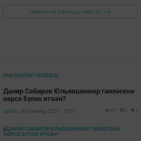
Перейти на страницу новости
ЯҢАЛЫКЛАР ТАСМАСЫ
Данир Сабиров Юльякшиннар гаиләсенә
нәрсә бүләк иткән?
admin,
18 гыйнвар 2021 - 18:31
917
0
0