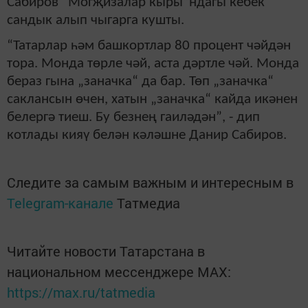
Сабиров
“Могҗизалар кыры”ндагы
кебек
сандык алып чыгарга кушты.
“
Татарлар һәм башкортлар 80 процент чәйдән
тора. Монда төрле чәй, аста дәртле чәй. Монда
бераз гына „заначка“ да бар. Төп „заначка“
саклансын өчен, хатын „заначка“ кайда икәнен
белергә тиеш. Бу безнең гаиләдән
”
,
-
дип
котлады
кияү белән кәләшне
Данир Сабиров.
Следите за самым важным и интересным в
Telegram-канале
Татмедиа
Читайте новости Татарстана в
национальном мессенджере MАХ:
https://max.ru/tatmedia