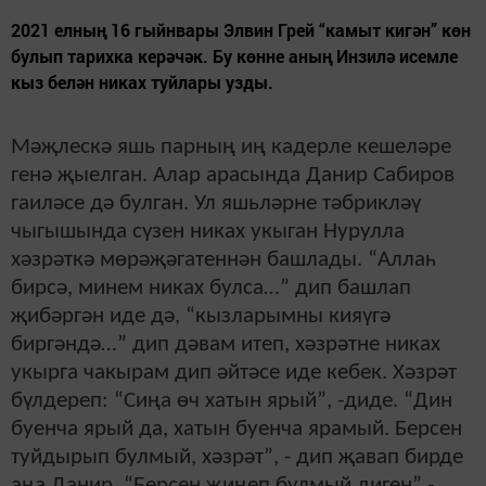
2021 елның 16 гыйнвары Элвин Грей “камыт кигән” көн
булып тарихка керәчәк. Бу көнне аның Инзилә исемле
кыз белән никах туйлары узды.
Мәҗлескә яшь парның иң кадерле кешеләре
генә җыелган. Алар арасында
Данир Сабиров
гаиләсе дә булган.
Ул я
шьләрне тәбрикләү
чыгышында сүзен никах укыган Нурулла
хәзрәткә мөрәҗәгатеннән башлады.
“
Аллаһ
бирсә, минем никах булса…
”
дип башлап
җибәргән иде дә,
“
кызларымны кияүгә
биргәндә…
”
дип дәвам итеп, хәзрәтне никах
укырга чакырам дип әйтәсе иде кебек. Хәзрәт
бүлдереп:
“
Сиңа өч хатын ярый
”
,
-
диде.
“
Дин
буенча ярый да, хатын буенча ярамый. Берсен
туйдырып булмый, хәзрәт
”
,
-
дип җавап бирде
аңа Данир.
“
Берсен җиңеп булмый диген
”
,
-