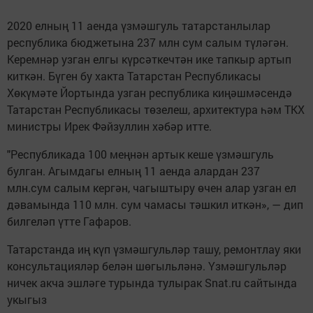
2020 елның 11 аенда үзмәшгуль татарстанлылар
республика бюджетына 237 млн сум салым түләгән.
Керемнәр узган елгы күрсәткечтән ике тапкыр артып
киткән. Бүген бу хакта Татарстан Республикасы
Хөкүмәте Йортында узган республика киңәшмәсендә
Татарстан Республикасы төзелеш, архитектура һәм ТКХ
министры Ирек Фәйзуллин хәбәр итте.
"Республикада 100 меңнән артык кеше үзмәшгуль
булган. Агымдагы елның 11 аенда алардан 237
млн.сум салым кергән, чагыштыру өчен алар узган ел
дәвамында 110 млн. сум чамасы тәшкил иткән», — дип
билгеләп үтте Гафаров.
Татарстанда иң күп үзмәшгульләр ташу, ремонтлау яки
консультацияләр белән шөгыльләнә. Үзмәшгульләр
ничек акча эшләге турында тулырак Snat.ru сайтында
укыгыз