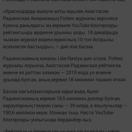
«Краснодарда яшәүче алты яшьлек Анастасия
Радзинская Американың Forbes журналы версиясе
буенча дөньядагы иң керемле YouTube блогерлары
рейтингында җиденче урынны алды. 18 декабрьдә
чыккан журнал видеосервисның 10 топ йолдызы
исемлеген бастырды», — дип яза басма.
Радзинскаяның каналы Like Nastya дип атала. Forbes
журналы язуынча, Анастасия Радзинская рейтингка
икенче ел рәттән эләккән — 2019 елда ул өченче
урында булган, аның кереме 18 миллион тәшкил иткән.
Басма мәгълүматларына караганда, быел
Радзинскаяның кереме 18,5 миллион доллар булган,
карауларның гомуми саны — 39 млрд, ә язылучылар —
190,6 миллион кеше. Моннан тыш, Настя YouTube-
блогерлары унлыгында бердәнбер кыз.
«Рейтингның беренче урынында узган елдагы кебек