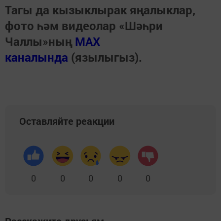
Тагы да кызыклырак яңалыклар,
фото һәм видеолар «Шәһри
Чаллы»ның
MAX
каналында
(язылыгыз).
Оставляйте реакции
0
0
0
0
0
Расскажите друзьям