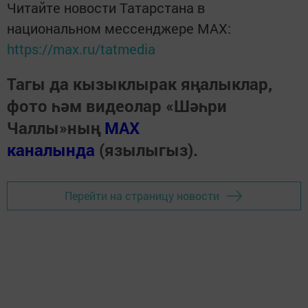
Читайте новости Татарстана в
национальном мессенджере MАХ:
https://max.ru/tatmedia
Тагы да кызыклырак яңалыклар,
фото һәм видеолар «Шәһри
Чаллы»ның
MAX
каналында
(язылыгыз).
Перейти на страницу новости