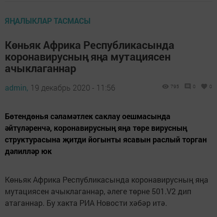
ЯҢАЛЫКЛАР ТАСМАСЫ
Көньяк Африка Республикасында
коронавирусның яңа мутациясен
ачыклаганнар
admin,
19 декабрь 2020 - 11:56
795
0
0
Бөтендөнья сәламәтлек саклау оешмасында
әйтүләренчә, коронавирусның яңа төре вирусның
структурасына җитди йогынты ясавын раслый торган
дәлилләр юк
Көньяк Африка Республикасында коронавирусның яңа
мутациясен ачыклаганнар, әлеге төрне 501.V2 дип
атаганнар. Бу хакта РИА Новости хәбәр итә.