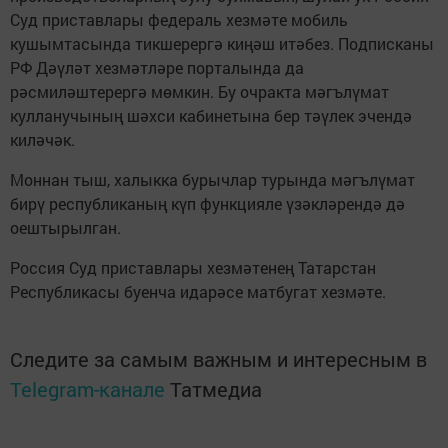
Суд приставлары федераль хезмәте мобиль
кушымтасында тикшерергә киңәш итәбез. Подписканы
РФ Дәүләт хезмәтләре порталында да
рәсмиләштерергә мөмкин. Бу очракта мәгълүмат
кулланучының шәхси кабинетына бер тәүлек эчендә
киләчәк.
Моннан тыш, халыкка бурычлар турында мәгълүмат
бирү республиканың күп функцияле үзәкләрендә дә
оештырылган.
Россия Суд приставлары хезмәтенең Татарстан
Республикасы буенча идарәсе матбугат хезмәте.
Следите за самым важным и интересным в
Telegram-канале
Татмедиа