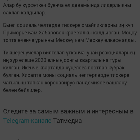
Алар бу күрсәткеч буенча ел дәвамында лидерлыкны
саклап калдылар.
Быел социаль челтәрдә тискәре смайликларны иң күп
Приморье һәм Хабаровск крае халкы калдырган. Моңсу
топта өченче урынны Мәскәү һәм Мәскәү өлкәсе алды.
Тикшеренүчеләр билгеләп үткәнчә, уңай реакцияләрнең
иң зур өлеше 2020 елның соңгы кварталына туры
килгән. Икенче кварталда күңелсез постлар күбрәк
булган. Хисапта моны социаль челтәрләрдә тискәре
чагылыш тапкан коронавирус пандемиясе башлану
белән бәйлиләр.
Следите за самым важным и интересным в
Telegram-канале
Татмедиа