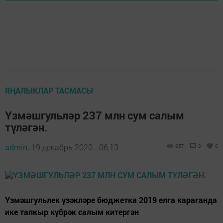
ЯҢАЛЫКЛАР ТАСМАСЫ
Үзмәшгульләр 237 млн сум салым
түләгән.
admin,
19 декабрь 2020 - 06:13
857
0
0
Үзмәшгульлек үзәкләре бюджетка 2019 елга караганда
ике тапкыр күбрәк салым китергән