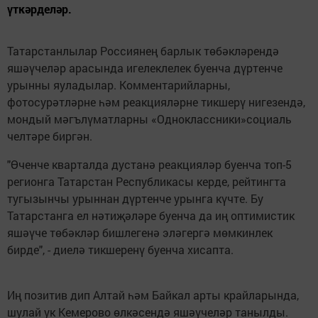
үткәрделәр.
Татарстанлылар Россиянең барлык төбәкләрендә
яшәүчеләр арасында игелеклелек буенча дүртенче
урынны яуладылар. Комментарийларны,
фотосурәтләрне һәм реакцияләрне тикшерү нигезендә,
мондый мәгълүматларны «Одноклассники»социаль
челтәре биргән.
"Өченче кварталда дустанә реакцияләр буенча топ-5
регионга Татарстан Республикасы керде, рейтингта
тугызынчы урыннан дүртенче урынга күчте. Бу
Татарстанга ел нәтиҗәләре буенча да иң оптимистик
яшәүче төбәкләр бишлегенә эләгергә мөмкинлек
бирде", - диелә тикшеренү буенча хисапта.
Иң позитив дип Алтай һәм Байкал арты крайларында,
шулай ук Кемерово өлкәсендә яшәүчеләр танылды.