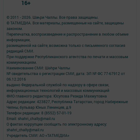
16+
© 2011 - 2026. Шәһри Чаллы. Все права защищены.
© ТАТМЕДИА. Все материалы, размещенные на сайте, защищены
законом.
Перепечатка, воспроизведение и распространение в любом объеме
информации,
размещенной на сайте, возможна только с письменного согласия
редакций СМИ.
При поддержке Республиканского агентства по печати и массовым
коммуникациям.
Наименование СМИ: Шəhри Чаллы
№ свидетельства о регистрации СМИ, дата: ЭЛ № ФС 77-67912 от
06.12.2016
выдано Федеральной службой по надзору в сфере связи,
информационных технологий и массовых коммуникаций
ФИО главного редактора: Юсупова Резида Махмутовна
Адрес редакции: 423827, Республика Татарстан, город Набережные
Челны, бульвар Юных Ленинцев, д.9
Телефон редакции: 8 (8552) 57-01-19
Email: shahri_chally@mail.ru
О фактах коррупции сообщить по электронному адресу:
shahri_chally@mail.ru
Учредитель СМИ: АО «ТАТМЕДИА»