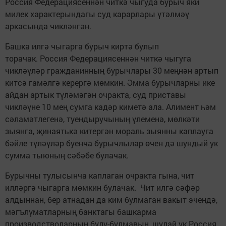
Россия Федерациясеннән читкә чыгуда бурыч яки
милек характерындагы суд карарлары үтәлмәү
аркасында чикләнгән.
Башка илгә чыгарга бурыч киртә булып
торачак. Россия Федерациясеннән читкә чыгуга
чикләүләр гражданинның бурычлары 30 меңнән артып
китсә гамәлгә керергә мөмкин. Әмма бурычларны ике
айдан артык түләмәгән очракта, суд приставы
чикләүне 10 мең сумга кадәр киметә ала. Алимент һәм
сәламәтлегенә, туендыручының үлеменә, мөлкәти
зыянга, җинаятькә китергән мораль зыянны каплауга
бәйле түләүләр буенча бурычлылар өчен дә шундый ук
сумма тыюның сәбәбе булачак.
Бурычны тулысынча каплаган очракта гына, чит
илләргә чыгарга мөмкин булачак. Чит илгә сәфәр
алдыннан, бер атнадан да ким булмаган вакыт эчендә,
мәгълүматларның банктагы башкарма
производстволарның булу-булмавын, шулай ук Россия