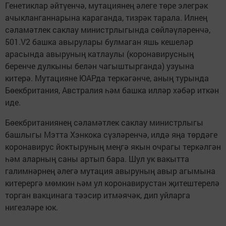
Генетиклар әйтүенчә, мутациянең әлеге төре элегрәк
ачыкланганнарына караганда, тизрәк тарала. Илнең
сәламәтлек саклау министрлыгында сөйләүләренчә,
501.V2 башка авырулары булмаган яшь кешеләр
арасында авыруның катлаулы (коронавирусның
беренче дулкыны белән чагыштырганда) узуына
китерә. Мутацияне ЮАРда теркәгәнче, аның турында
Бөекбритания, Австралия һәм башка илләр хәбәр иткән
иде.
Бөекбританиянең сәламәтлек саклау министрлыгы
башлыгы Мэтта Хэнкока сүзләренчә, илдә яңа төрдәге
коронавирус йоктыруның меңгә якын очрагы теркәлгән
һәм аларның саны артып бара. Шул ук вакытта
галимнәрнең әлегә мутация авыруның авыр агымына
китерергә мөмкин һәм ул коронавирустан җитештерелә
торган вакцинага тәэсир итмәячәк, дип уйларга
нигезләре юк.