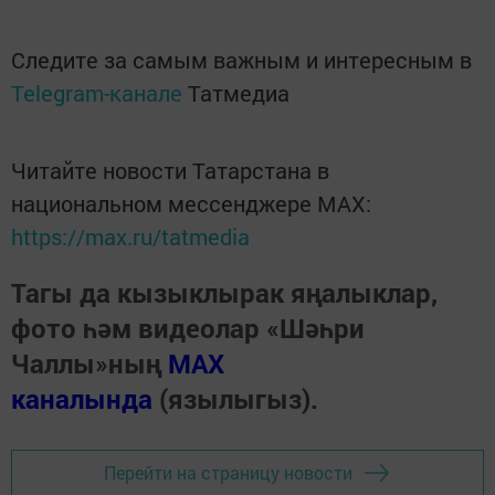
Следите за самым важным и интересным в
Telegram-канале
Татмедиа
Читайте новости Татарстана в
национальном мессенджере MАХ:
https://max.ru/tatmedia
Тагы да кызыклырак яңалыклар,
фото һәм видеолар «Шәһри
Чаллы»ның
MAX
каналында
(язылыгыз).
Перейти на страницу новости