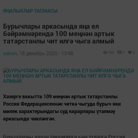
ЯҢАЛЫКЛАР ТАСМАСЫ
Бурычлары аркасында яңа ел
бәйрәмнәрендә 100 меңнән артык
татарстанлы чит илгә чыга алмый
admin,
18 декабрь 2020 - 13:48
735
0
0
Хәзерге вакытта 109 меңнән артык татарстанлы
Россия Федерациясеннән читкә чыгуда бурыч яки
милек характерындагы суд карарлары үтәлмәү
аркасында чикләнгән.
Бурычларны алдан тикшерергә һәм түләргә Россия