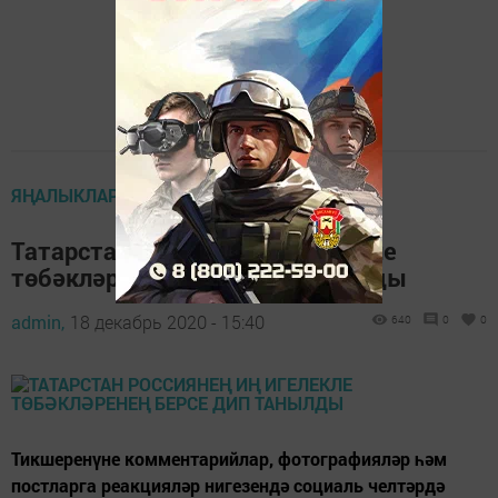
ЯҢАЛЫКЛАР ТАСМАСЫ
Татарстан Россиянең иң игелекле
төбәкләренең берсе дип танылды
admin,
18 декабрь 2020 - 15:40
640
0
0
Тикшеренүне комментарийлар, фотографияләр һәм
постларга реакцияләр нигезендә социаль челтәрдә