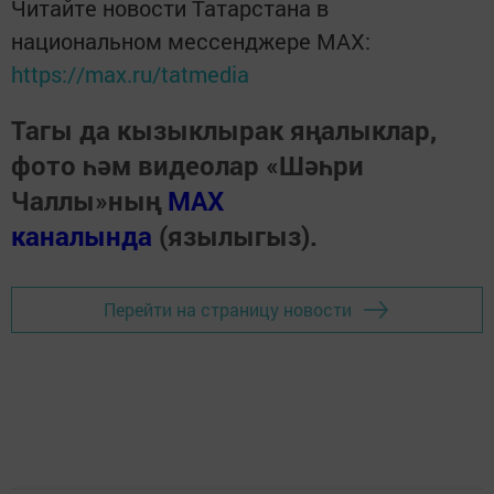
Читайте новости Татарстана в
национальном мессенджере MАХ:
https://max.ru/tatmedia
Тагы да кызыклырак яңалыклар,
фото һәм видеолар «Шәһри
Чаллы»ның
MAX
каналында
(язылыгыз).
Перейти на страницу новости