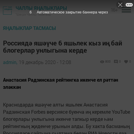
ЧАЛЛЫ ЯҢАЛЫКЛАРЫ
16+
6
Автоматическое закрытие баннера через
"Шәһри Чаллы" газетасы
ЯҢАЛЫКЛАР ТАСМАСЫ
Россиядә яшәүче 6 яшьлек кыз иң бай
блогерлар унлыгына керде
admin,
19 декабрь 2020 - 12:08
800
0
0
Анастасия Радзинская рейтингка икенче ел рәттән
эләккән
Краснодарда яшәүче алты яшьлек Анастасия
Радзинская Forbes версиясе буенча иң керемле YouTube
блогерлары унлыгына икенче тапкыр керде һәм
рейтингның җиденче урынын алды. Бу хакта басманың
Россиядәге сайтына сылтама белән РИА Новости яза.