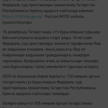
Федераль суд приставлары хезмәтенең Татарстан
Республикасы буенча идарәсе сайтында мөмкин
https://r16.fssp.gov.ru/
Россия ФСПХ мобиль
кушымтасында.
18 декабрьдә Татарстанда «Үз бурычларың турында
бел»мәгълүмати акциясе старт алды. Ул ел саен
Федераль суд приставлары хезмәте тарафыннан Яңа
ел алдыннан үткәрелә. Аның максаты-Яңа ел
бәйрәмнәре алдыннан гражданнарга, мәҗбүри
чараларны булдырмас өчен, үз вакытында тикшерү
һәм бурычларны түләү мөһимлеге турында искәртү.
2020 ел башыннан бирле барлыгы 720 меңнән артык
татарстанлы үз бурычларын Федераль суд
приставлары хезмәтенең Татарстан Республикасы
буенча идарәсе сайтында тикшерде.
Хәзерге вакытта 109 меңнән артык татарстанлы