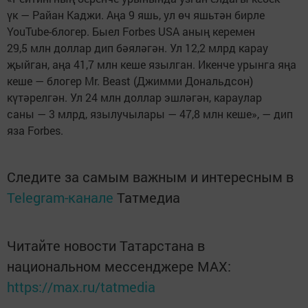
үк — Райан Каджи. Аңа 9 яшь, ул өч яшьтән бирле
YouTube-блогер. Быел Forbes USA аның керемен
29,5 млн доллар дип бәяләгән. Ул 12,2 млрд карау
җыйган, аңа 41,7 млн кеше язылган. Икенче урынга яңа
кеше — блогер Mr. Beast (Джимми Дональдсон)
күтәрелгән. Ул 24 млн доллар эшләгән, караулар
саны — 3 млрд, язылучылары — 47,8 млн кеше», — дип
яза Forbes.
Следите за самым важным и интересным в
Telegram-канале
Татмедиа
Читайте новости Татарстана в
национальном мессенджере MАХ:
https://max.ru/tatmedia