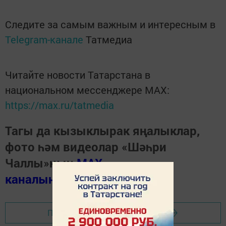
Следите за самым важным и интересным в
Telegram-канале
Татмедиа
Читайте новости Татарстана в
национальном мессенджере MАХ:
https://max.ru/tatmedia
Тагы да кызыклырак яңалыклар,
фото һәм видеолар «Шәһри
Чаллы»ның
MAX
каналында
(язылыгыз).
Перейти на страницу новости