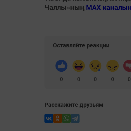
Чаллы»ның
MAX каналы
Оставляйте реакции
0
0
0
0
0
Расскажите друзьям