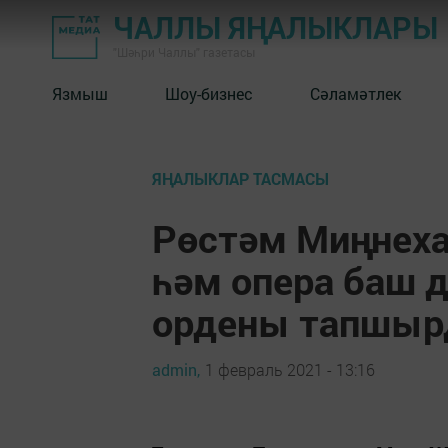
ЧАЛЛЫ ЯҢАЛЫКЛАРЫ
"Шәһри Чаллы" газетасы
Язмыш
Шоу-бизнес
Сәламәтлек
ЯҢАЛЫКЛАР ТАСМАСЫ
Рөстәм Миңнеха
һәм опера баш
ордены тапшы
admin,
1 февраль 2021 - 13:16