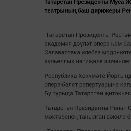
Татарстан Президенты Муса Җ
театрының баш дирижеры Рен
Татарстан Президенты Рөстәм
академия дәүләт опера һәм б
Салаватовка илебез мәдәниятен
күпьеллык нәтиҗәле эшчәнлег
Республика Хөкүмәте Йортынд
опера-балет репертуарына ка
Бу турыда Татарстан җитәкчес
Татарстан Президенты Ренат С
мәктәбенең танылган вәкиле б