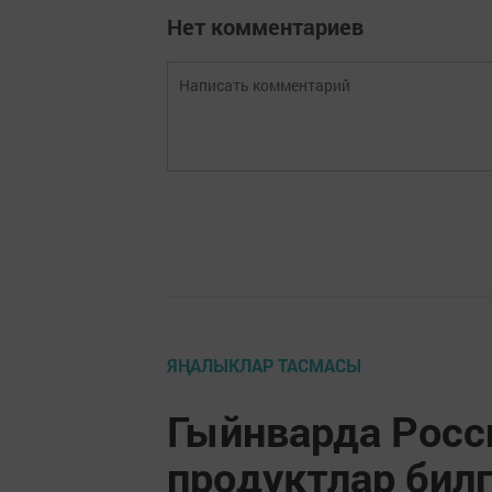
Нет комментариев
ЯҢАЛЫКЛАР ТАСМАСЫ
Гыйнварда Росс
продуктлар бил