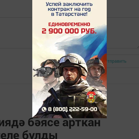
Отправить
Авторизоваться
иядә бәясе арткан
геле булды