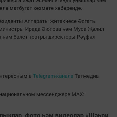
ирижерга иҗат эшчәнлегендә уңышлар һәм
елә матбугат хезмәте хәбәрендә.
резиденты Аппараты җитәкчесе Әсгать
 министры Ирада Әюпова һәм Муса Җәлил
а һәм балет театры директоры Рәүфәл
интересным в
Telegram-канале
Татмедиа
в национальном мессенджере MАХ:
лыклар, фото һәм видеолар «Шәһри