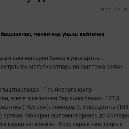
510
0
 башлаячак, чөнки яңа уңыш кайтачак
әңге һәм макарон бәясе күпкә арткан.
нистрлыгы мәгълүматларына сылтама белән
чагыштырганда 17 гыйнварга кыяр
ан, әлеге яшелчәнең бер килограммы 107,3
оцентка (16,5 сум), помидор 3, 8 процентка (108
,3) арткан. Макарон эшләнмәләренең дә бәяләр
умга кадәр күтәрелгән. Кош, сарык һәм дуңгыз