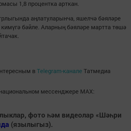
ярмасы 1,8 процентка арткан.
рлыгында аңлатуларынча, яшелчә бәяләре
 кимүгә бәйле. Аларның бәяләре мартта төшә
йтачак.
интересным в
Telegram-канале
Татмедиа
в национальном мессенджере MАХ:
лыклар, фото һәм видеолар «Шәһри
нда
(язылыгыз).