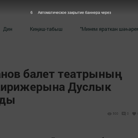
5
Автоматическое закрытие баннера через
Дин
Киңәш-табыш
"Минем яраткан шәһәрем
нов балет театрының
 дирижерына Дуслык
рды
500
0