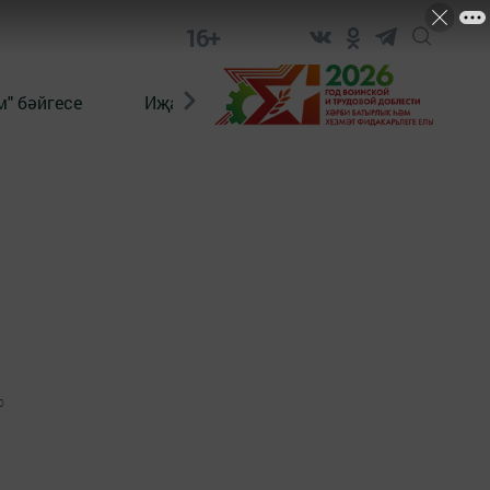
16+
" бәйгесе
Иҗат
Реклама
Онлайн язы
0