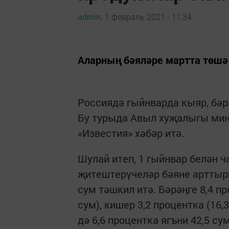
admin,
1 февраль 2021 - 11:34
Аларның бәяләре мартта төшә
Россиядә гыйнварда кыяр, бәр
Бу турыда Авыл хуҗалыгы ми
«Известия» хәбәр итә.
Шулай итеп, 1 гыйнвар белән 
җитештерүчеләр бәяне арттырг
сум тәшкил итә. Бәрәңге 8,4 пр
сум), кишер 3,2 процентка (16
дә 6,6 процентка ягъни 42,5 с