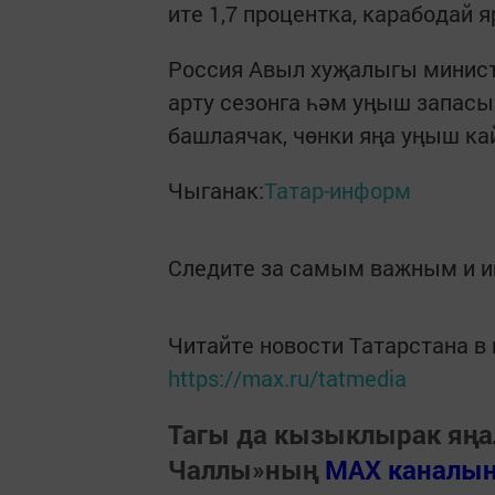
ите 1,7 процентка, карабодай 
Россия Авыл хуҗалыгы минист
арту сезонга һәм уңыш запасы
башлаячак, чөнки яңа уңыш ка
Чыганак:
Татар-информ
Следите за самым важным и 
Читайте новости Татарстана 
https://max.ru/tatmedia
Тагы да кызыклырак яңа
Чаллы»ның
MAX каналы