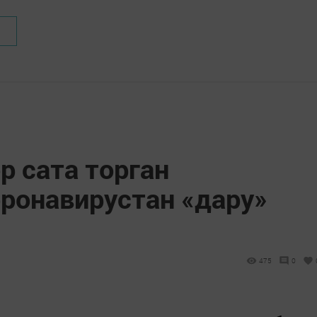
р сата торган
ронавирустан «дару»
475
0