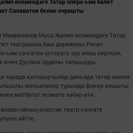
әлил исемендәге Татар опера һәм балет
ат Салаватов белән очрашты
 Миңнеханов Муса Җәлил исемендәге Татар
алет театрының баш дирижеры Ренат
 һәм сәнгатен үстерүгә зур өлеш керткән,
е өчен Дуслык ордены тапшырды.
а чарада катнашучылар дөньяда татар милли
гылышлы мәсьәләләр турында фикер алышты.
енең матбугат хезмәте хәбәр итә.
алаватовның классик театр сәнгате
улуын әйтте.