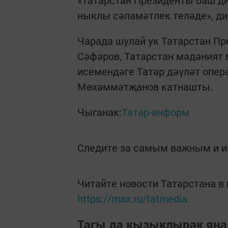
«Татарстан Президенты баш д
ныклы сәламәтлек теләде», ди
Чарада шулай ук Татарстан П
Сәфәров, Татарстан мәдәният
исемендәге Татар дәүләт опер
Мөхәммәтҗанов катнашты.
Чыганак:
Татар-информ
Следите за самым важным и 
Читайте новости Татарстана 
https://max.ru/tatmedia
Тагы да кызыклырак яңа