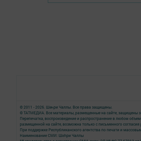
© 2011 - 2026. Шәһри Чаллы. Все права защищены.
© ТАТМЕДИА. Все материалы, размещенные на сайте, защищены з
Перепечатка, воспроизведение и распространение в любом объе
размещенной на сайте, возможна только с письменного согласия
При поддержке Республиканского агентства по печати и массов
Наименование СМИ: Шəhри Чаллы
№ свидетельства о регистрации СМИ, дата: ЭЛ № ФС 77-67912 от 