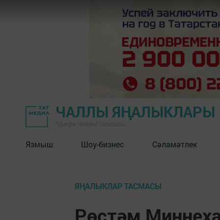
ЧАЛЛЫ ЯҢАЛЫКЛАРЫ
"Шәһри Чаллы" газетасы
Язмыш
Шоу-бизнес
Сәламәтлек
ЯҢАЛЫКЛАР ТАСМАСЫ
Рөстәм Миңнеха