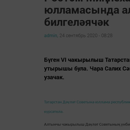
юлламасында ал
билгеләячәк
admin,
24 сентябрь 2020 - 08:28
Бүген VI чакырылыш Татарст
утырышы була. Чара Салих Сә
узачак.
Татарстан Дәүләт Советына юллама республик
күрсәтелә.
Алтынчы чакырылыш Дәүләт Советының унбиш