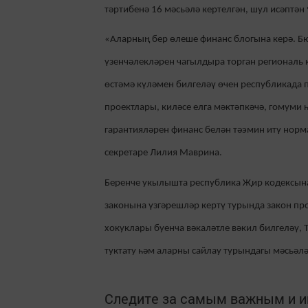
тәртибенә 16 мәсьәлә кертелгән, шул исәптә
«Аларның бер өлеше финанс блогына керә. Бю
үзенчәлекләрен чагылдыра торган региональ 
өстәмә күләмен билгеләү өчен республикада
проектлары, киләсе елга мәктәпкәчә, гомуми
гарантияләрен финанс белән тәэмин итү норм
секретаре Лилия Маврина.
Беренче укылышта республика Җир кодексына
законына үзгәрешләр кертү турында закон про
хокуклары буенча вәкаләтле вәкил билгеләү,
туктату һәм аларны сайлау турындагы мәсьәлә
Следите за самым важным и 