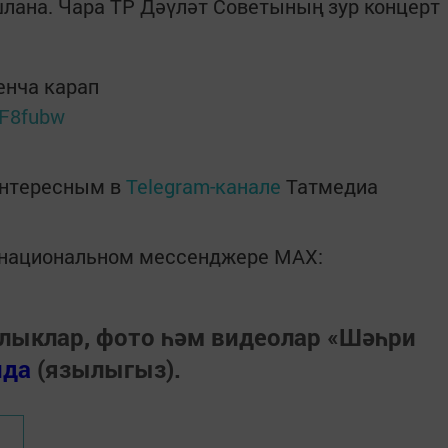
ашлана. Чара ТР Дәүләт Советының зур концерт
енча карап
6F8fubw
интересным в
Telegram-канале
Татмедиа
в национальном мессенджере MАХ:
лыклар, фото һәм видеолар «Шәһри
нда
(язылыгыз).