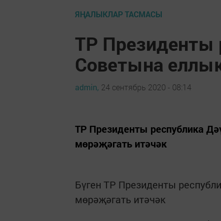
ЯҢАЛЫКЛАР ТАСМАСЫ
ТР Президенты 
Советына еллы
admin,
24 сентябрь 2020 - 08:14
ТР Президенты республика Дә
мөрәҗәгать итәчәк
Бүген ТР Президенты республ
мөрәҗәгать итәчәк