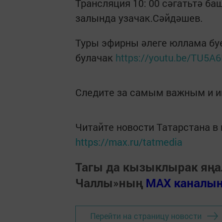
Трансляция 10: 00 сәгатьтә б
залында узачак.Сәйдәшев.
Туры эфирны әлеге юллама бу
булачак
https://youtu.be/TU5A
Следите за самым важным и 
Читайте новости Татарстана 
https://max.ru/tatmedia
Тагы да кызыклырак яңа
Чаллы»ның
MAX каналы
Перейти на страницу новости