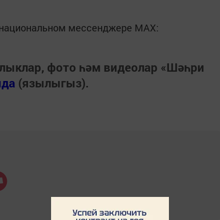
в национальном мессенджере MАХ:
лыклар, фото һәм видеолар «Шәһри
нда
(язылыгыз).