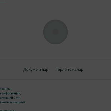
Документлар
Төрле темалар
аконом.
ме информации,
 редакций СМИ.
ым коммуникациям.
06.12.2016