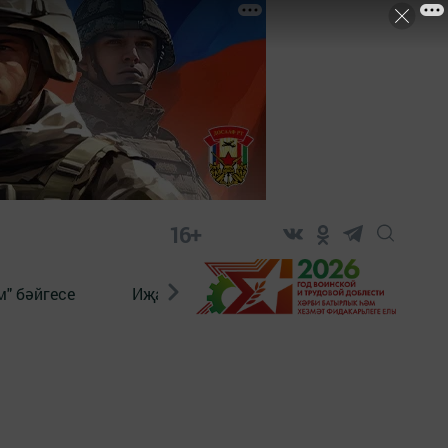
16+
" бәйгесе
Иҗат
Реклама
Онлайн язы