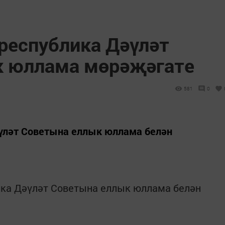
республика Дәүләт
к юллама мөрәҗәгате
581
0
үләт Советына еллык юллама белән
ика Дәүләт Советына еллык юллама белән