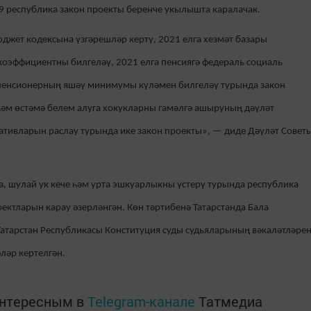
н 9 республика закон проекты беренче укылышта каралачак.
джет кодексына үзгәрешләр кертү, 2021 елга хезмәт базары
коэффициентны билгеләү, 2021 елга пенсиягә федераль социаль
 пенсионерның яшәү минимумы күләмен билгеләү турында закон
 һәм өстәмә белем алуга хокукларны гамәлгә ашыруның дәүләт
ативларын раслау турында ике закон проекты», — диде Дәүләт Совет
, шулай ук кече һәм урта эшкуарлыкны үстерү турында республика
ектларын карау әзерләнгән. Көн тәртибенә Татарстанда Бала
 Татарстан Республикасы Конституция суды судьяларының вәкаләтләре
ләр кертелгән.
интересным в
Telegram-канале
Татмедиа