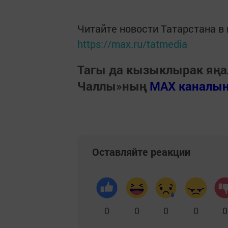
Читайте новости Татарстана 
https://max.ru/tatmedia
Тагы да кызыклырак яңа
Чаллы»ның
MAX каналы
Оставляйте реакции
0
0
0
0
0