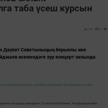
га таба үсеш курсын
648
0
ан Дәүләт Советыныңың берьюлы ике
йдәшев исемендәге зур концерт залында
а телеканалларында, шулай ук интернет челтәрендә онлайн
енче утырышы көндезге 12 сәгатьтә булачак. Утырышның көн