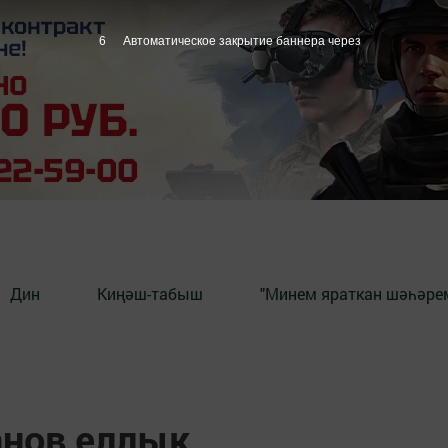
5
Автоматическое закрытие баннера через
Дин
Киңәш-табыш
"Минем яраткан шәһәрем
нов еллык