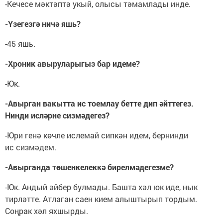
-Кечесе мәктәптә укый, олысы тәмамлады инде.
-Үзегезгә ничә яшь?
-45 яшь.
-Хроник авыруларыгыз бар идеме?
-Юк.
-Авырган вакытта ис тоемлау бетте дип әйттегез.
Нинди исләрне сизмәдегез?
-Юри генә көчле ислемай сипкән идем, бернинди
ис сизмәдем.
-Авырганда төшенкелеккә бирелмәдегезме?
-Юк. Андый әйбер булмады. Башта хәл юк иде, нык
тирләтте. Атлаган саен кием алыштырып тордым.
Соңрак хәл яхшырды.