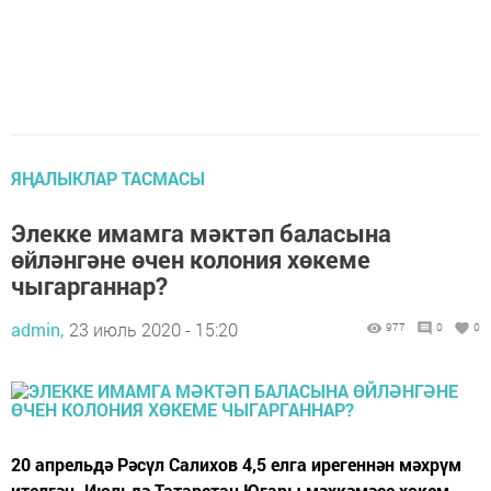
ЯҢАЛЫКЛАР ТАСМАСЫ
Элекке имамга мәктәп баласына
өйләнгәне өчен колония хөкеме
чыгарганнар?
admin,
23 июль 2020 - 15:20
977
0
0
20 апрельдә Рәсүл Салихов 4,5 елга ирегеннән мәхрүм
ителгән. Июльдә Татарстан Югары мәхкәмәсе хөкем