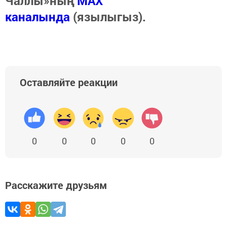
Чаллы»ның
MAX
каналында
(язылыгыз).
Оставляйте реакции
0
0
0
0
0
Расскажите друзьям