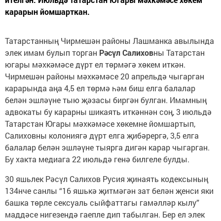
карарын йомшарткан.
Татарстанның Чирмешән районы Лашманка авылында
элек имам булып торган
Рәсүл Салихов
ны Татарстан
югары мәхкәмәсе дүрт ел төрмәгә хөкем иткән.
Чирмешән районы мәхкәмәсе 20 апрельдә чыгарган
карарында аңа 4,5 ел төрмә һәм биш елга балалар
белән эшләүне тыю җәзасы биргән булган. Имамның
адвокаты бу карарны шикаять иткәннән соң, 3 июльдә
Татарстан Югары мәхкәмәсе хөкемне йомшартып,
Салиховны колониягә дүрт елга җибәрергә, 3,5 елга
балалар белән эшләүне тыярга дигән карар чыгарган.
Бу хакта медиага 22 июльдә генә билгеле булды.
30 яшьлек Рәсүл Салихов Русия җинаять кодексының
134нче санлы “16 яшькә җитмәгән зат белән җенси яки
башка төрле сексуаль сыйфаттагы гамәлләр кылу”
маддәсе нигезендә гаепле дип табылган. Бер ел элек