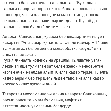
өстеннән барлык гаепләр дә алынган. “Бу хәлләр
гаиләгә начар тәэсир итте, кыз балага психологик зыян
салынды, чөнки аларның өенә мәктәптән дә, опека
оешмаларыннан да вәкилләр килделәр. Шулай да,
гаиләне яклап булды”, диде Нәгыев.
Адвокат Салиховның җәзасы берникадәр киметелүен
искәртте. “Аны авыр җинаятьтә гаепли иделәр – 14 яше
тулмаган зат белән җенси мөнәсәбәткә керүдә” дип
аңлатты адвокат.
Русия Җинаять кодексына ярашлы, 12 яшьтән узган,
ләкин 14 яше тулмаган зат белән җенси мөнәсәбәткә
кергән өчен өч елдан алып 10 елга кадәр төрмә, 15 елга
кадәр аерым бер төр шөгыльдән тыю, ике алга кадәр
ирекне чикләү җәзасы яный.
Татарстан мөселманнары диния назәрәте Салиховның
рәсми рәвештә имам булмавын, мөфтият
аттестациясен узмаганын белдерде.