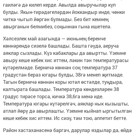
гаиләгә дә килеп керде. Авылда авыручылар күп
булды. Якын-тирәдәгеләрдән йоккандыр инде, чөнки
читкә чыгып йөргән булмады. Без бит кемнең
авырганын белмибез, соңыннан гына ишетелә.
Хәлсезлек май азагында — июньнең беренче
көннәрендә сизелә башлады. Башта гәүдә, аеруча
аяклар сызлады. Күз кабаклары да авыртты. Үземне
авыру кеше кебек хис иттем, ләкин тән температурасы
күтәрелмәде. Берничә көннән соң температура 37
градустан бераз югары булды, 38гә менеп җитмәде.
Тагын берничә көннән коры ютәл өстәлде, туңдыра,
калтырата башлады. Температура көндезләрен 38
градус тирәсе торса, кичкә 38,6га менә иде.
Температура югары күтәрелгәч, аяклар нык кызышты,
атлап йөрү дә авырлашты. Үземне кыйнап ыргытылган
кеше кебек хис иттем. Ис сизү, тәм тою, аппетит бетте.
Район хастаханәсенә баргач, дарулар яздылар да, өйдә