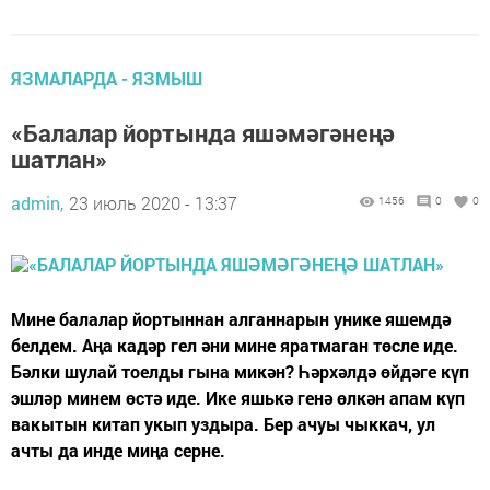
ЯЗМАЛАРДА - ЯЗМЫШ
«Балалар йортында яшәмәгәнеңә
шатлан»
admin,
23 июль 2020 - 13:37
1456
0
0
Мине балалар йортыннан алганнарын унике яшемдә
белдем. Аңа кадәр гел әни мине яратмаган төсле иде.
Бәлки шулай тоелды гына микән? Һәрхәлдә өйдәге күп
эшләр минем өстә иде. Ике яшькә генә өлкән апам күп
вакытын китап укып уздыра. Бер ачуы чыккач, ул
ачты да инде миңа серне.