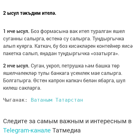
2 ысул тәкъдим ителә.
1 нче ысул.
Боз формасына вак итеп туралган яшел
суганны салырга, өстенә су салырга. Туңдыргычка
алып куярга. Каткач, бу боз кисәкләрен контейнер яисә
пакетка салып, яңадан туңдыргычка «озатырга».
2 нче ысул.
Суган, укроп, петрушка һәм башка төр
яшелчәлекләр тулы банкага үсемлек мае салырга.
Болгатырга. Өстен капрон капкач белән ябарга, шул
килеш сакларга.
Чыганак: 
Ватаным Татарстан 
Следите за самым важным и интересным в
Telegram-канале
Татмедиа