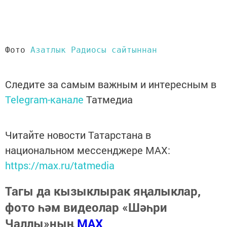
Фото 
Азатлык Радиосы сайтыннан
Следите за самым важным и интересным в
Telegram-канале
Татмедиа
Читайте новости Татарстана в
национальном мессенджере MАХ:
https://max.ru/tatmedia
Тагы да кызыклырак яңалыклар,
фото һәм видеолар «Шәһри
Чаллы»ның
MAX