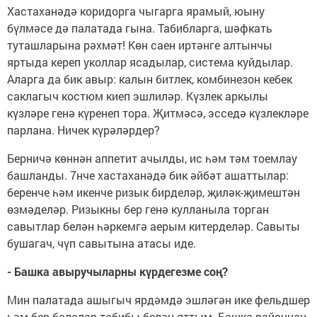
Хастаханәдә коридорга чыгарга ярамый, юыну
бүлмәсе дә палатада гына. Табибларга, шәфкать
туташларына рәхмәт! Көн саен иртәнге алтынчы
яртыда кереп уколлар ясадылар, система куйдылар.
Аларга да бик авыр: калын битлек, комбинезон кебек
саклагыч костюм киеп эшлиләр. Күзлек аркылы
күзләре генә күренеп тора. Җитмәсә, эсседә күзлекләре
парлана. Ничек күрәләрдер?
Берничә көннән аппетит ачылды, ис һәм тәм тоемлау
башланды. 7нче хастаханәдә бик әйбәт ашаттылар:
беренче һәм икенче ризык бирделәр, җиләк-җимештән
өзмәделәр. Ризыкны бер генә кулланыла торган
савытлар белән һәркемгә аерым китерделәр. Савыты
бушагач, чүп савытына атасы иде.
- Башка авыручыларны күрдегезме соң?
Мин палатада ашыгыч ярдәмдә эшләгән ике фельдшер
һәм бер балалар табибы белән яттым. Башка районнан