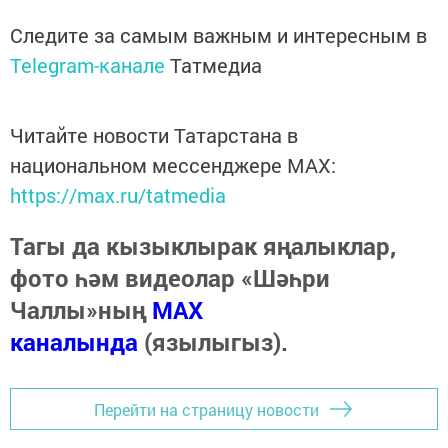
Следите за самым важным и интересным в
Telegram-канале
Татмедиа
Читайте новости Татарстана в
национальном мессенджере MАХ:
https://max.ru/tatmedia
Тагы да кызыклырак яңалыклар,
фото һәм видеолар «Шәһри
Чаллы»ның
MAX
каналында
(язылыгыз).
Перейти на страницу новости