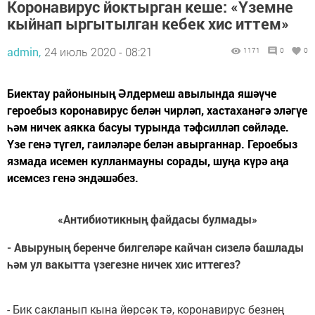
Коронавирус йоктырган кеше: «Үземне
кыйнап ыргытылган кебек хис иттем»
admin,
24 июль 2020 - 08:21
1171
0
0
Биектау районының Әлдермеш авылында яшәүче
героебыз коронавирус белән чирләп, хастаханәгә эләгүе
һәм ничек аякка басуы турында тәфсилләп сөйләде.
Үзе генә түгел, гаиләләре белән авырганнар. Героебыз
язмада исемен кулланмауны сорады, шуңа күрә аңа
исемсез генә эндәшәбез.
«Антибиотикның файдасы булмады»
- Авыруның беренче билгеләре кайчан сизелә башлады
һәм ул вакытта үзегезне ничек хис иттегез?
- Бик сакланып кына йөрсәк тә, коронавирус безнең