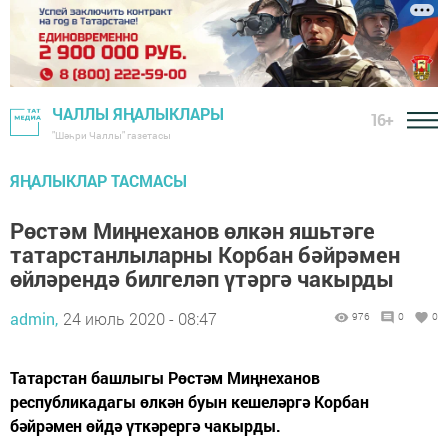
ЧАЛЛЫ ЯҢАЛЫКЛАРЫ
16+
"Шәһри Чаллы" газетасы
ЯҢАЛЫКЛАР ТАСМАСЫ
Рөстәм Миңнеханов өлкән яшьтәге
татарстанлыларны Корбан бәйрәмен
өйләрендә билгеләп үтәргә чакырды
admin,
24 июль 2020 - 08:47
976
0
0
Татарстан башлыгы Рөстәм Миңнеханов
республикадагы өлкән буын кешеләргә Корбан
бәйрәмен өйдә үткәрергә чакырды.