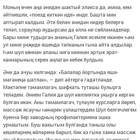
Моның өчен аңа әни­дән шактый эләксә дә, әмма, кем
әйтмешли, «поезд киткән иде» инде. Башта мин
аптырап калдым. Әти белән әнидән нидер белергә
теләп, сораулар яудырсам да әллә ни сөйләмәделәр.
Бары мине тудырган ананың Галия исемле икәнен һәм
ул мине унҗиде яшендә тапканын гына әйтә алдылар.
Һәм шул көннән апаны нигә миннән артык ярат­
каннарының серен аңлаган кебек булдым.
Әни дә ачуы килгәндә: «Балалар йортында яшә­
мәгәнеңә шатлан», — дип әйтергә гадәтләнде.
Мәктәпне тәмамлагач, шәфкать туташы булырга
теләдем. Әнием Галия дә шул көллияткә укырга кер­­гән
булган икән. Аны тәмамлагач, түләүле курсларга йөреп,
массаж ясаучы һөнәрен үзләштердем Шул белгечлегем
буенча бер заводның профилакториена эшкә
урнаштым. Буш вакытым булганда таныш олы
кешеләрнең өйләренә барып, бик аз гына хакка массаж
ясый башладым. Иш янына куш дигәндәй, аз хезмәт