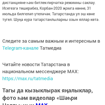
дистанцияне һәм битлек-пирчәткә режимны саклау.
Исегезгә төшерәбез, Корбан-2020 җомга көнне, 31
июльдә билгеләп үтеләчәк. Татарстанда ул эш көне
түгел. Шуңа күрә татарстанлыларны озын яллар көтә.
Следите за самым важным и интересным в
Telegram-канале
Татмедиа
Читайте новости Татарстана в
национальном мессенджере MАХ:
https://max.ru/tatmedia
Тагы да кызыклырак яңалыклар,
фото һәм видеолар «Шәһри