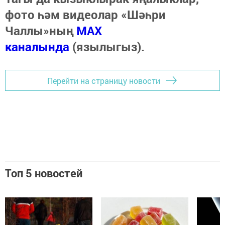
фото һәм видеолар «Шәһри
Чаллы»ның
MAX
каналында
(язылыгыз).
Перейти на страницу новости
Топ 5 новостей