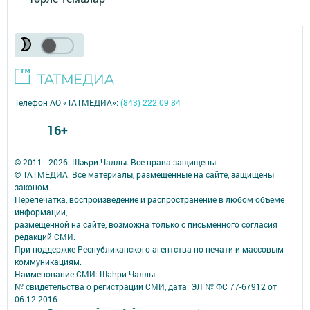
Телефон АО «ТАТМЕДИА»:
(843) 222 09 84
16+
© 2011 - 2026. Шәһри Чаллы. Все права защищены.
© ТАТМЕДИА. Все материалы, размещенные на сайте, защищены
законом.
Перепечатка, воспроизведение и распространение в любом объеме
информации,
размещенной на сайте, возможна только с письменного согласия
редакций СМИ.
При поддержке Республиканского агентства по печати и массовым
коммуникациям.
Наименование СМИ: Шəhри Чаллы
№ свидетельства о регистрации СМИ, дата: ЭЛ № ФС 77-67912 от
06.12.2016