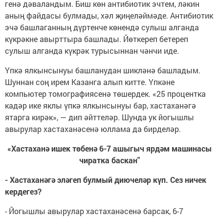
генә дәваландым. Биш көн антибиотик эчтем, ләкин
аның файдасы булмады, хәл җиңеләймәде. Антибиотик
эчә башлаганның дүртенче көнендә сулыш алганда
күкрәкне авырттыра башлады. Йөткереп бетереп
сулыш алганда күкрәк турысыннан чәнчи иде.
Үпкә ялкынсынуы башланудан шикләнә башладым.
Шуннан соң ирем Казанга алып китте. Үпкәне
компьютер томографиясенә төшердек. «25 процентка
кадәр ике яклы үпкә ялкынсынуы бар, хастаханәгә
ятарга кирәк», — дип әйттеләр. Шунда ук йогышлы
авырулар хастаханәсенә юллама да бирделәр.
«Хастаханә ишек төбенә 6-7 ашыгыч ярдәм машинасы
чиратка баскан"
- Хастаханәгә эләгеп булмый диючеләр күп. Сез ничек
кердегез?
- Йогышлы авырулар хастаханәсенә барсак, 6-7