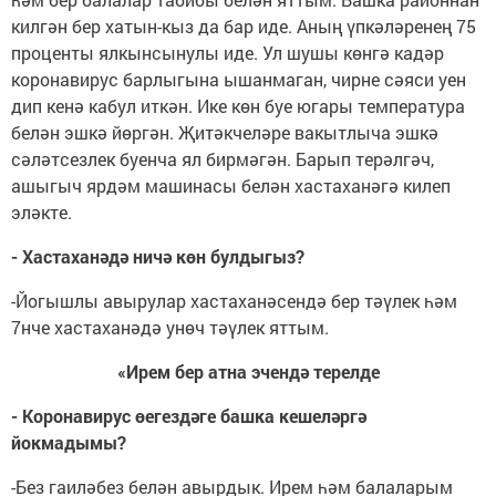
килгән бер хатын-кыз да бар иде. Аның үпкәләренең 75
проценты ялкынсынулы иде. Ул шушы көнгә кадәр
коронавирус барлыгына ышанмаган, чирне сәяси уен
дип кенә кабул иткән. Ике көн буе югары температура
белән эшкә йөргән. Җитәкчеләре вакытлыча эшкә
сәләтсезлек буенча ял бирмәгән. Барып терәлгәч,
ашыгыч ярдәм машинасы белән хастаханәгә килеп
эләкте.
- Хастаханәдә ничә көн булдыгыз?
-Йогышлы авырулар хастаханәсендә бер тәүлек һәм
7нче хастаханәдә унөч тәүлек яттым.
«Ирем бер атна эчендә терелде
- Коронавирус өегездәге башка кешеләргә
йокмадымы?
-Без гаиләбез белән авырдык. Ирем һәм балаларым