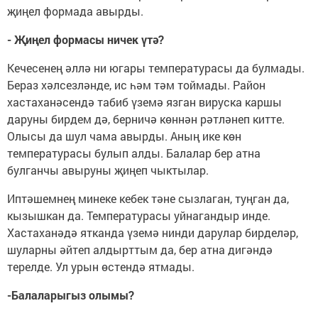
җиңел формада авырды.
- Җиңел формасы ничек үтә?
Кечесенең әллә ни югары температурасы да булмады.
Бераз хәлсезләнде, ис һәм тәм тоймады. Район
хастаханәсендә табиб үземә язган вируска каршы
даруны бирдем дә, берничә көннән рәтләнеп китте.
Олысы да шул чама авырды. Аның ике көн
температурасы булып алды. Балалар бер атна
булганчы авыруны җиңеп чыктылар.
Иптәшемнең минеке кебек тәне сызлаган, туңган да,
кызышкан да. Температурасы уйнагандыр инде.
Хастаханәдә ятканда үземә нинди дарулар бирделәр,
шуларны әйтеп алдырттым да, бер атна дигәндә
терелде. Ул урын өстендә ятмады.
-Балаларыгыз олымы?