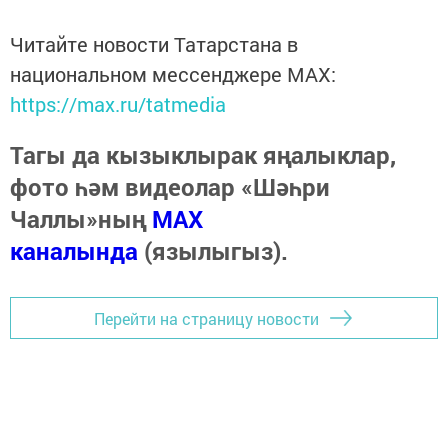
Читайте новости Татарстана в
национальном мессенджере MАХ:
https://max.ru/tatmedia
Тагы да кызыклырак яңалыклар,
фото һәм видеолар «Шәһри
Чаллы»ның
MAX
каналында
(язылыгыз).
Перейти на страницу новости