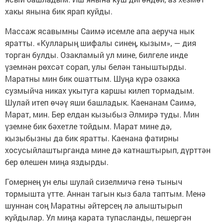
хакы янына бик ярап куйды.
Массаж ясавымны Саимә исемле апа аеруча нык
яратты. «Кулларың шифалы синең, кызым», — дия
торган булды. Озакламый ул мине, билгеле инде
үземнән рөхсәт сорап, улы белән таныштырды.
Маратны мин бик ошаттым. Шуңа күрә озакка
сузмыйча никах укытуга каршы килеп тормадым.
Шулай итеп өчәү яши башладык. Каенанам Саимә,
Марат, мин. Бер елдан кызыбыз Әлмирә туды. Мин
үземне бик бәхетле тойдым. Марат мине дә,
кызыбызны да бик яратты. Каенана фатирны
хосусыйлаштырганда мине дә катнаштырып, дүрт­тән
бер өлешен миңа яздырды.
Гомернең ун елы шулай сизелмичә генә тыныч
тормышта үтте. Аннан тагын кыз бала таптым. Менә
шуннан соң Маратны әйтерсең лә алыштырып
куйдылар. Ул миңа карата тупасланды, пешергән