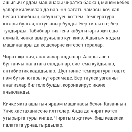
ашыгыч ярдәм машинасы чиратка баскан, минем кебек
үзләре килүчеләр дә бар. Өч сәгать чамасы көч-хәл
белән табибның кабул итүен көттем. Температура
югары булгач, көтүе авыр булды. Бер тирләтте, бер
туңдырды. Табиблар тиз генә кабул итәргә җитешә
алмый, чөнки авыручылар күп килә. Ашыгыч ярдәм
машиналары да кешеләрне китереп торалар.
Чират җиткәч, анализлар алдылар. Алары әзер
булганчы палатага салдылар, система куйдылар,
антибиотик кададылар. Шул төнне температура төште
һәм бүтән югары күтәрелмәде. Бер тәүлек узганчы
анализлар билгеле булды, коронавирус икәне
ачыкланды.
Кичке якта ашыгыч ярдәм машинасы белән Казанның
7нче хастаханәсенә илттеләр. Анда да чират көтеп
утырырга туры килде. Чиратым җиткәч, биш кешелек
палатага урнаштырдылар.