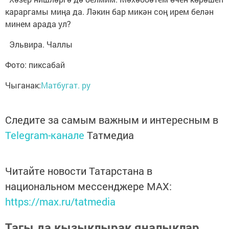
караргамы миңа да. Ләкин бар микән соң ирем белән
минем арада ул?
Эльвира. Чаллы
Фото: пиксабай
Чыганак:
Матбугат. ру
Следите за самым важным и интересным в
Telegram-канале
Татмедиа
Читайте новости Татарстана в
национальном мессенджере MАХ:
https://max.ru/tatmedia
Тагы да кызыклырак яңалыклар,