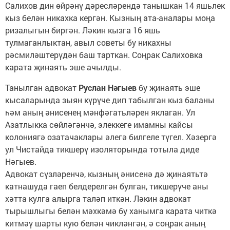
Салихов дин өйрәнү дәресләрендә танышкан 14 яшьлек
кыз белән никахка кергән. Кызның ата-аналары моңа
ризалыгын биргән. Ләкин кызга 16 яшь
тулмаганлыктан, авыл советы бу никахны
рәсмиләштерүдән баш тарткан. Соңрак Салиховка
карата җинаять эше ачылды.
Танылган адвокат
Руслан Нәгыев
бу җинаять эше
кысаларында зыян күрүче дип табылган кыз баланы
һәм аның әнисенең мәнфәгатьләрен яклаган. Ул
Азатлыкка сөйләгәнчә, элеккеге имамны кайсы
колониягә озатачаклары әлегә билгеле түгел. Хәзергә
ул Чистайда тикшерү изоляторында тотыла диде
Нәгыев.
Адвокат сүзләренчә, кызның әнисенә дә җинаятьтә
катнашуда гаеп белдерелгән булган, тикшерүче аны
хәтта кулга алырга таләп иткән. Ләкин адвокат
тырышлыгы белән мәхкәмә бу ханымга карата читкә
китмәү шарты кую белән чикләнгән, ә соңрак аның