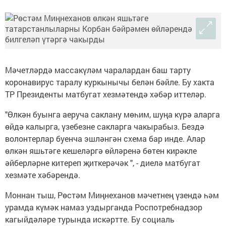
Мәчетләрдә массакүләм чаралардан баш тарту
коронавирус таралу куркынычы белән бәйле. Бу хакта
ТР Президенты матбугат хезмәтендә хәбәр иттеләр.
"Өлкән буынга аеруча саклану мөһим, шуңа күрә аларга
өйдә калырга, үзебезне сакларга чакырабыз. Бездә
волонтерлар буенча эшләнгән схема бар инде. Алар
өлкән яшьтәге кешеләргә өйләренә бөтен кирәкле
әйберләрне китереп җиткерәчәк ", - диелә матбугат
хезмәте хәбәрендә.
Моннан тыш, Рөстәм Миңнеханов мәчетнең үзендә һәм
урамда күмәк намаз уздырганда Роспотребнадзор
кагыйдәләре турында искәртте. Бу социаль