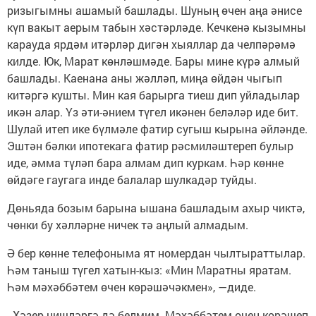
ризыгымны ашамый башлады. Шуның өчен аңа әнисе
күп вакыт аерым табын хәстәрләде. Кечкенә кызымны
карауда ярдәм итәрләр дигән хыяллар да челпәрәмә
килде. Юк, Марат көнләшмәде. Бары мине күрә алмый
башлады. Каенана аны жәлләп, миңа өйдән чыгып
китәргә кушты. Мин кая барырга тиеш дип уйладылар
икән алар. Үз әти-әнием түгел икәнен беләләр иде бит.
Шулай итеп ике бүлмәле фатир сугыш кырына әйләнде.
Эштән бәлки ипотекага фатир рәсмиләштереп булыр
иде, әмма түләп бара алмам дип куркам. Һәр көнне
өйдәге гаугага инде балалар шулкадәр туйды.
Дөньяда бозым барына ышана башладым ахыр чиктә,
чөнки бу хәл­ләрне ничек тә аң­лый алмадым.
Ә бер көнне телефо­ныма ят номердан чылты­раттылар.
Һәм таныш түгел хатын-кыз: «Мин Маратны яратам.
Һәм мәхәббәтем өчен көрәшәчәк­мен», —диде.
Хәзер нишләргә дә белмим. Мәхәббәтем өчен көрәшеп