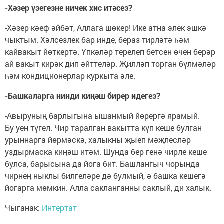
-Хәзер үзегезне ничек хис итәсез?
-Хәзер кәеф әйбәт, Аллага шөкер! Ике атна элек эшкә
чыктым. Хәлсезлек бар инде, бераз тирләтә һәм
кайвакыт йөткертә. Үпкәләр терелеп бетсен өчен берәр
ай вакыт кирәк дип әйттеләр. Җилләп торган бүлмәләр
һәм кондиционерлар куркыта әле.
-Башкаларга нинди киңәш бирер идегез?
-Авыруның барлыгына ышанмый йөрергә ярамый.
Бу уен түгел. Чир таралган вакытта күп кеше булган
урыннарга йөрмәскә, халыкны җыеп мәҗлесләр
уздырмаска киңәш итәм. Шунда бер генә чирле кеше
булса, барысына да йога бит. Башлангыч чорында
чирнең ныклы билгеләре дә булмый, ә башка кешегә
йогарга мөмкин. Алла сакланганны саклый, ди халык.
Чыганак:
Интертат