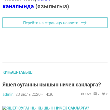
каналында
(язылыгыз).
Перейти на страницу новости
КИҢӘШ-ТАБЫШ
Яшел суганны кышын ничек сакларга?
admin,
23 июль 2020 - 14:36
1320
0
0