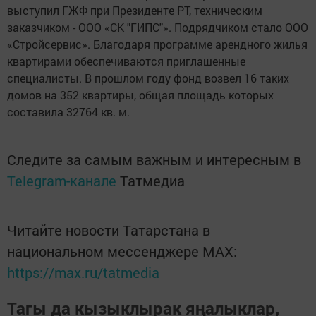
выступил ГЖФ при Президенте РТ, техническим
заказчиком - ООО «СК "ГИПС"». Подрядчиком стало ООО
«Стройсервис». Благодаря программе арендного жилья
квартирами обеспечиваются приглашенные
специалисты. В прошлом году фонд возвел 16 таких
домов на 352 квартиры, общая площадь которых
составила 32764 кв. м.
Следите за самым важным и интересным в
Telegram-канале
Татмедиа
Читайте новости Татарстана в
национальном мессенджере MАХ:
https://max.ru/tatmedia
Тагы да кызыклырак яңалыклар,