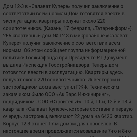
Дом 12-3 в «Салават Купере» получил заключение о
соответствии всем нормам Дом готовятся ввести в
эксплуатацию, квартиры получат около 220
соципотечников. (Казань, 17 февраля, «Татар-информ»).
255-квартирный дом № 12-3 в микрорайоне «Салават
Купере» получил заключение о соответствии всем
нормам. Об этом сообщает группа информационной
политики Госжилфонда при Президенте РТ. Документ
выдала Инспекция Госстройнадзора. Теперь дом
готовятся ввести в эксплуатацию. Квартиры здесь
получат около 220 соципотечников. Инвестором и
застройщиком дома выступил ГЖФ. Техническим
заказчиком было ООО «Ак Барс Инжиниринг»,
подрядчиком - ООО «Строитель+». 10-й, 11-й, 12-й и 13-й
квартала «Салават Купере», которые составили первую
очередь застройки, включают 22 дома на 6426 квартир.
Корпус 12-3 станет 17-м домом для новоселов. В
настоящее время продолжается возведение 7-го и 8-го