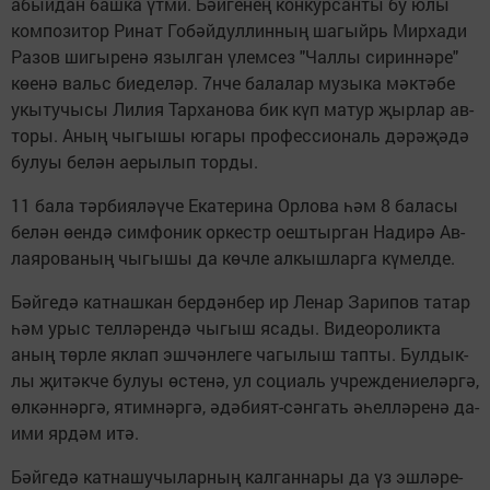
абый­дан баш­ка үт­ми. Бәй­ге­нең кон­кур­сан­ты бу юлы
ком­по­зи­тор Ри­нат Го­бәй­дул­лин­ның ша­гыйрь Мир­ха­ди
Ра­зов ши­гы­ре­нә языл­ган үлем­сез "Чал­лы си­рин­нә­ре"
кө­е­нә вальс би­е­де­ләр. 7нче ба­ла­лар му­зы­ка мәк­тә­бе
укы­ту­чы­сы Ли­лия Тар­ха­но­ва бик күп ма­тур җыр­лар ав­
то­ры. Аның чы­гы­шы юга­ры про­фес­си­о­наль дә­рә­җә­дә
бу­луы бе­лән ае­ры­лып тор­ды.
11 ба­ла тәр­би­я­лә­ү­че Ека­те­ри­на Ор­ло­ва һәм 8 ба­ла­сы
бе­лән өен­дә сим­фо­ник ор­кестр оеш­тыр­ган На­ди­рә Ав­
ла­я­ро­ва­ның чы­гы­шы да көч­ле ал­кыш­лар­га кү­мел­де.
Бәй­ге­дә кат­наш­кан бер­дән­бер ир Ле­нар За­ри­пов та­тар
һәм урыс тел­лә­рен­дә чы­гыш яса­ды. Ви­де­о­ро­лик­та
аның төр­ле як­лап эш­чән­ле­ге ча­гы­лыш тап­ты. Бул­дык­
лы җи­тәк­че бу­луы өс­те­нә, ул со­ци­аль уч­реж­де­ни­е­ләр­гә,
өл­кән­нәр­гә, ятим­нәр­гә, әдә­би­ят-сән­гать әһел­лә­ре­нә да­
и­ми яр­дәм итә.
Бәй­ге­дә кат­на­шу­чы­лар­ның кал­ган­на­ры да үз эш­лә­ре­