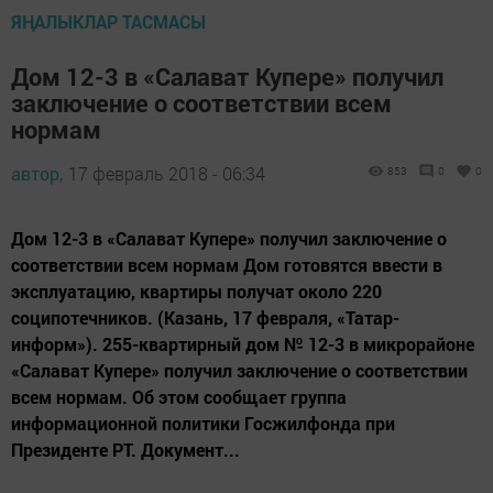
ЯҢАЛЫКЛАР ТАСМАСЫ
Дом 12-3 в «Салават Купере» получил
заключение о соответствии всем
нормам
автор,
17 февраль 2018 - 06:34
853
0
0
Дом 12-3 в «Салават Купере» получил заключение о
соответствии всем нормам Дом готовятся ввести в
эксплуатацию, квартиры получат около 220
соципотечников. (Казань, 17 февраля, «Татар-
информ»). 255-квартирный дом № 12-3 в микрорайоне
«Салават Купере» получил заключение о соответствии
всем нормам. Об этом сообщает группа
информационной политики Госжилфонда при
Президенте РТ. Документ...