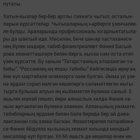
пу­та­ты.
Ха­тын-кыз­лар бер-бер арт­лы сәх­нә­гә чы­гып, ос­та­лык­
ла­рын күр­сәт­те­ләр. Чы­гыш­лар­ның һәр­бер­се үзен­чә­лек­
ле бул­ды. Ара­ла­рын­да про­фес­си­о­наль югар­лык­та­гы­ла­
ры да шак­тый иде. Мә­сә­лән, 5нче шә­һәр хас­та­ха­нә­се­
нең бү­лек мә­ди­ре, та­биб-фи­зи­от­ре­а­певт Фә­ния Ба­сый­
ро­ва хез­мәт­тәш­лә­ре бе­лән бер­гә, кыс­ка һәм ос­та итеп
үзен күр­сәт­те. Бу ха­ным "Та­тар­стан­ның ат­ка­зан­ган та­
би­бы", "Рос­си­я­нең иң ях­шы та­би­бы" бәй­ге­сен­дә җиң­гән,
бик күп мәр­тә­бә­ле исем­нәр­гә ла­ек бул­ган. Әм­ма ул үзе­
нә яр­дәм со­рап кил­гән ке­ше­ләр­гә сә­ла­мәт­ле­ген ны­гы­
тыр­га бу­лы­ша алу­ын иң кыйм­мәт­ле бү­ләк­кә са­ный. 5
яшь­лек ма­лай пе­шеп, йө­ри ал­мас­лык хәл­дә Фә­ния ха­
ным җи­тәк­лә­гән бү­лек­кә эләк­кән. Ал­ла­һы­ның рәх­мә­те,
та­биб­лар­ның яр­дә­ме бе­лән ба­ла би­ре­дә бер ай дә­ва­
лан­ган­нан соң аяк­ка бас­кан. Фи­зи­о­те­ра­пея пат­ша­би­кә­
се Фә­ния Аб­дул­ла кы­зы­ның хез­мәт юлын­да мон­дый
ми­сал­лар күп бул­ган. Ул 66 яшь­тә дә ке­ше­ләр өчен ки­