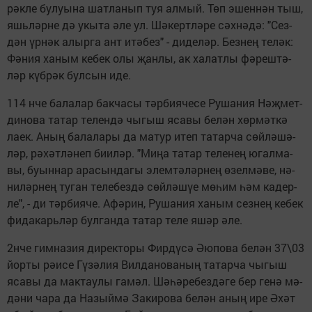
рәк­ле бу­лу­ы­на шат­ла­нып туя ал­мый. Төп эшен­нән тыш,
яшь­ләр­не дә укы­та әле ул. Шә­керт­лә­ре сәх­нә­дә: "Сез­
дән үр­нәк алыр­га ант итә­без" - ди­де­ләр. Без­нең те­ләк:
Фә­ния ха­ным ке­бек олы җан­лы, ак ха­лат­лы фә­реш­тә­
ләр күб­рәк бул­сын иде.
114 нче ба­ла­лар бак­ча­сы тәр­би­я­че­се Ру­ша­ния Нәҗ­мет­
ди­но­ва та­тар те­лен­дә чы­гыш яса­вы бе­лән хөр­мәт­кә
ла­ек. Аның ба­ла­ла­ры да ма­тур итеп та­тар­ча сөй­лә­шә­
ләр, рә­хәт­лә­неп би­и­ләр. "Ми­ңа та­тар те­ле­нең югал­ма­
вы, бу­ын­нар ара­сын­да­гы элем­тә­ләр­нең өзел­мә­ве, нә­
ни­ләр­нең ту­ган те­ле­без­дә сөй­лә­шүе мө­һим һәм ка­дер­
ле", - ди тәр­би­я­че. Афә­рин, Ру­ша­ния ха­ным сез­нең ке­бек
фи­да­карь­ләр бул­ган­да та­тар те­ле яшәр әле.
2нче гим­на­зия ди­рек­то­ры Фир­дү­сә Әю­по­ва бе­лән 37\03
йор­ты рә­и­се Гү­зә­лия Вил­да­но­ва­ның та­тар­ча чы­гыш
яса­вы да мак­тау­лы га­мәл. Шә­һә­ре­без­дә­ге бер ге­нә мә­
дә­ни ча­ра да На­зый­мә За­ки­ро­ва бе­лән аның ире Әхәт