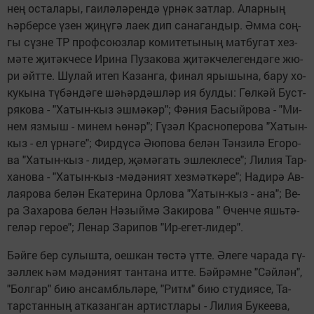
нең ос­та­ла­ры, га­и­лә­лә­рен­дә үр­нәк зат­лар. Алар­ның
һәр­бер­се үзен җи­ңү­гә ла­ек дип са­на­ган­дыр. Әм­ма соң­
гы сүз­не ТР проф­со­юз­лар ко­ми­те­ты­ның мат­бу­гат хез­
мә­те җи­тәк­че­се Ири­на Пу­за­ко­ва җи­тәк­че­ле­ген­дә­ге жю­
ри әйт­те. Шу­лай итеп Ка­зан­га, фи­нал яры­шы­на, ба­ру хо­
ку­кы­на тү­бән­дә­ге шә­һәр­дәш­ләр ия бул­ды: Гөл­кәй Бус­т­
ря­ко­ва - "Ха­тын-кыз эш­мә­кәр"; Фә­ния Ба­сый­ро­ва - "Ми­
нем яз­мыш - ми­нем һө­нәр"; Гү­зәл Крас­но­пе­ро­ва "Ха­тын-
кыз - ел үр­нә­ге"; Фир­дү­сә Әю­по­ва бе­лән Тән­зи­лә Его­ро­
ва "Ха­тын-кыз - ли­дер, җә­мә­гать эш­лек­ле­се"; Ли­лия Тар­
ха­но­ва - "Ха­тын-кыз -мә­дә­ни­ят хез­мәт­кә­ре"; На­ди­рә Ав­
ла­я­ро­ва бе­лән Ека­те­ри­на Ор­ло­ва "Ха­тын-кыз - ана"; Ве­
ра За­ха­ро­ва бе­лән Нә­зый­мә За­ки­ро­ва " Өчен­че яшь­тә­
ге­ләр ге­рое"; Ле­нар За­ри­пов "Ир-егет-ли­дер".
Бәй­ге бер су­лыш­та, оеш­кан төс­тә үт­те. Әле­ге ча­ра­да гү­
зәл­лек һәм мә­дә­ни­ят тан­та­на ит­те. Бәй­рәм­не "Сәй­лән",
"Бол­гар" бию ан­самбль­лә­ре, "Ритм" бию сту­ди­я­се, Та­
тар­стан­ның ат­ка­зан­ган ар­тист­ла­ры - Ли­лия Бу­ке­е­ва,