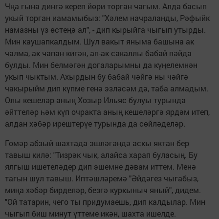
Чңа гына дингә кереп йөри торган чагым. Алда басып
укый торган иамамыбыз: "Хәлем начраланды, Рәфыйк
намазны үз өстеңә ал", - дип кырыйга чыгып утырды.
Мин каушапкалдым. Шул вакыт яныма башына ак
чалма, ак чапан кигән, ап-ак сакаллы бабай пәйда
булды. Мин белмәгән догаларымны да күңелемнән
укып чыктым. Ахырдын бу бабай чәйгә ны чәйгә
чакырыйм дип күпме генә эзләсәм дә, таба алмадым.
Олы кешеләр аның Хозыр Ильяс булуы турында
әйттеләр һәм күп очракта аның кешеләргә ярдәм итеп,
алдан хәбәр ирештерүе турында да сөйләделәр.
Гомәр абзый шахтада эшләгәндә аскы яктан бер
тавыш килә: "Тизрәк чык, алайса харап буласың. Бу
ялгыш ишетеләдер дип эшемне дәвам иттем. Менә
тагын шул тавыш. Иптәшләремә "Әйдәгез чыгабыз,
миңа хәбәр бирделәр, безгә куркыныч яный", дидем.
"Ой татарин, чего ты придумаешь, дип калдылар. Мин
чыгып биш минут үттеме икән, шахта ишелде.