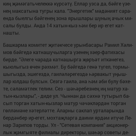
киң җә­мә­гать­че­лек­кә күр­сә­тү. Ел­лар уз­са да, бәй­ге үзе­
нең мак­са­ты­на туг­ры ка­ла. "Энер­ге­тик" мә­дә­ни­ят са­ра­
ен­да бы­ел­гы бәй­ге­нең зо­на ярыш­ла­ры шу­ның ачык ми­
са­лы бул­ды. Ан­да 14 ха­тын-кыз һәм бер ир егет кат­
наш­ты.
Баш­кар­ма ко­ми­тет җи­тәк­че­се урын­ба­са­ры Ра­мил Хә­ли­
мов бәй­ге­дә кат­на­шу­чы­лар­га үзе­нең хә­ер-фа­ти­ха­сы
бир­де. "Әле­ге ча­ра­да кат­на­шыр­га җөръ­әт ит­кә­не­гез,
кы­ю­лы­гыз өчен рәх­мәт. Бу бәй­ге­дә ге­нә тү­гел, тор­мы­
шы­гыз­да, эше­гез­дә, га­и­лә­лә­ре­гез­дә һәр­ва­кыт уңыш­
лар юл­даш бул­сын. Сез­гә га­и­лә, ана һәм әби бу­лу бә­хе­
те, сә­ла­мәт­лек те­лим. Сез - шә­һә­ре­без­нең иң ма­тур ха­
тын-кыз­ла­ры", - ди­де ул. Чын­нан да сәх­нә ту­ты­рып ба­
сып тор­ган ха­тын-кыз­лар ма­тур чә­чәк­ләр­дән тор­ган
гөл­лә­мә­не хә­тер­ләт­те. Алар­ны сак­лап ур­та­ла­рын­да
бер­дән­бер ир-егет, мох­таҗ­лар­га да­и­ми яр­дәм итү­че Ле­
нар За­ри­пов тор­ды. Ул - "Се­те­вая ком­па­ния" ак­ци­о­нер­
лык җәм­гы­я­те фи­ли­а­лы ди­рек­то­ры, шә­һәр со­ве­ты де­