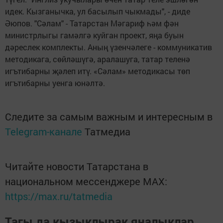
идек. Кызганычка, ул басылып чыкмады", - диде
Әюпов. "Сәлам" - Татарстан Мәгариф һәм фән
министрлыгы гамәлгә куйган проект, яңа буын
дәреслек комплекты. Аның үзенчәлеге - коммуникатив
методикага, сөйләшүгә, аралашуга, татар теленә
игътибарны җәлеп итү. «Сәлам» методикасы төп
игътибарны уенга юнәлтә.
Следите за самым важным и интересным в
Telegram-канале
Татмедиа
Читайте новости Татарстана в
национальном мессенджере MАХ:
https://max.ru/tatmedia
Тагы да кызыклырак яңалыклар,