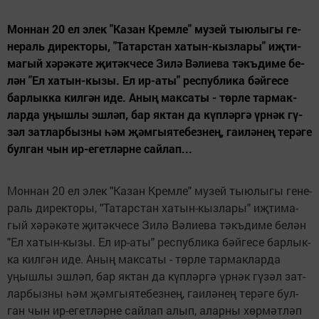
Мон­нан 20 ел элек "Ка­зан Крем­ле" му­зей ты­ю­лы­гы ге­
не­раль ди­рек­то­ры, "Та­тар­стан ха­тын-кыз­ла­ры" иҗ­ти­
ма­гый хә­рә­кә­те җи­тәк­че­се Зи­лә Вә­ли­е­ва тәкъ­ди­ме бе­
лән "Ел ха­тын-кы­зы. Ел ир-аты" рес­пуб­ли­ка бәй­ге­се
бар­лык­ка кил­гән иде. Аның мак­са­ты - төр­ле тар­мак­
лар­да уңыш­лы эш­ләп, бар як­тан да күп­ләр­гә үр­нәк гү­
зәл зат­лар­быз­ны һәм җәм­гы­я­те­без­нең, га­и­лә­нең те­рә­ге
бул­ган чын ир-егет­ләр­не сай­лап...
Мон­нан 20 ел элек "Ка­зан Крем­ле" му­зей ты­ю­лы­гы ге­не­
раль ди­рек­то­ры, "Та­тар­стан ха­тын-кыз­ла­ры" иҗ­ти­ма­
гый хә­рә­кә­те җи­тәк­че­се Зи­лә Вә­ли­е­ва тәкъ­ди­ме бе­лән
"Ел ха­тын-кы­зы. Ел ир-аты" рес­пуб­ли­ка бәй­ге­се бар­лык­
ка кил­гән иде. Аның мак­са­ты - төр­ле тар­мак­лар­да
уңыш­лы эш­ләп, бар як­тан да күп­ләр­гә үр­нәк гү­зәл зат­
лар­быз­ны һәм җәм­гы­я­те­без­нең, га­и­лә­нең те­рә­ге бул­
ган чын ир-егет­ләр­не сай­лап алып, алар­ны хөр­мәт­ләп