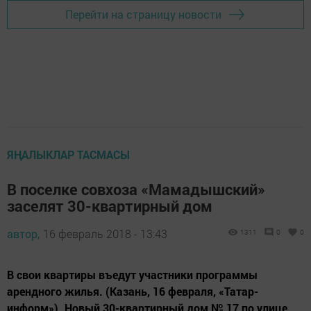
Перейти на страницу новости
ЯҢАЛЫКЛАР ТАСМАСЫ
В поселке совхоза «Мамадышский»
заселят 30-квартирный дом
автор,
16 февраль 2018 - 13:43
1311
0
0
В свои квартиры въедут участники программы
арендного жилья. (Казань, 16 февраля, «Татар-
информ»). Новый 30-квартирный дом № 17 по улице