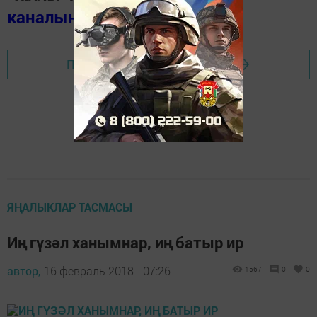
каналында
(язылыгыз).
Перейти на страницу новости
ЯҢАЛЫКЛАР ТАСМАСЫ
Иң гүзәл ханымнар, иң батыр ир
автор,
16 февраль 2018 - 07:26
1567
0
0