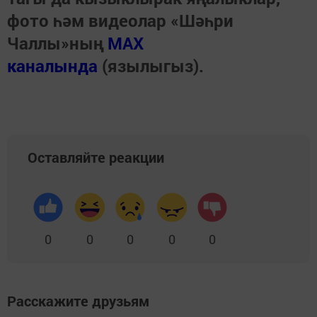
фото һәм видеолар «Шәһри
Чаллы»ның
MAX
каналында
(язылыгыз).
Оставляйте реакции
0
0
0
0
0
Расскажите друзьям