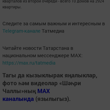
кварталов из второй очереди - всего 10 домов на 2924
квартиры.
Следите за самым важным и интересным в
Telegram-канале
Татмедиа
Читайте новости Татарстана в
национальном мессенджере MАХ:
https://max.ru/tatmedia
Тагы да кызыклырак яңалыклар,
фото һәм видеолар «Шәһри
Чаллы»ның
MAX
каналында
(язылыгыз).