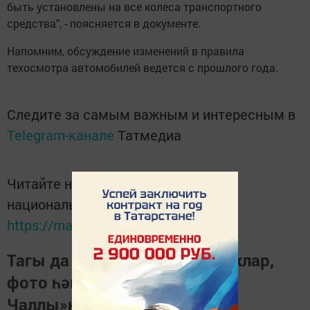
быть установлены на все колеса транспортного
средства", - поясняется в документе.
Напомним, обсуждение изменений в правила
техосмотра автомобилей ведется с прошлого года.
Следите за самым важным и интересным в
Telegram-канале
Татмедиа
Читайте новости Татарстана в
национальном мессенджере MАХ:
https://max.ru/tatmedia
Тагы да кызыклырак яңалыклар,
фото һәм видеолар «Шәһри
Чаллы»ның
MAX