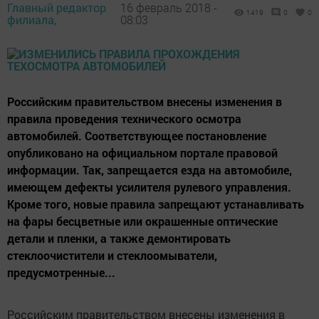
Главный редактор
16 февраль 2018 -
1419
0
0
филиала,
08:03
Российским правительством внесены изменения в
правила проведения технического осмотра
автомобилей. Соответствующее постановление
опубликовано на официальном портале правовой
информации. Так, запрещается езда на автомобиле,
имеющем дефекты усилителя рулевого управления.
Кроме того, новые правила запрещают устанавливать
на фары бесцветные или окрашенные оптические
детали и пленки, а также демонтировать
стеклоочистители и стеклоомыватели,
предусмотренные...
Российским правительством внесены изменения в