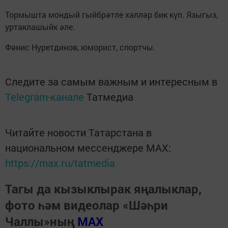
Тормышта мондый гыйбрәтле хәлләр бик күп. Языгыз,
уртаклашыйк әле.
Фәнис Нуретдинов, юморист, спортчы.
Следите за самым важным и интересным в
Telegram-канале
Татмедиа
Читайте новости Татарстана в
национальном мессенджере MАХ:
https://max.ru/tatmedia
Тагы да кызыклырак яңалыклар,
фото һәм видеолар «Шәһри
Чаллы»ның
MAX