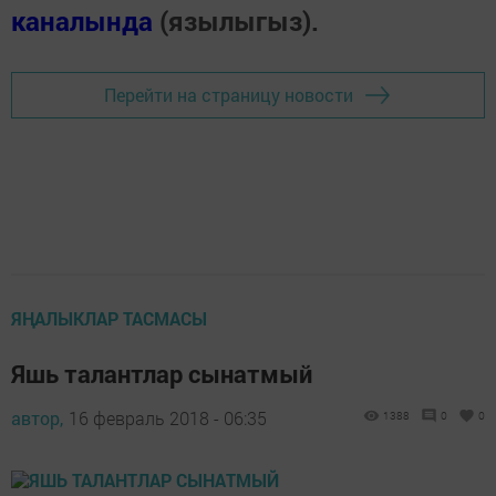
каналында
(язылыгыз).
Перейти на страницу новости
ЯҢАЛЫКЛАР ТАСМАСЫ
Яшь талантлар сынатмый
автор,
16 февраль 2018 - 06:35
1388
0
0