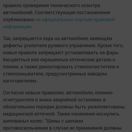
правила проведения технического осмотра
автомобилей. Соответствующее постановление
опубликовано
на официальном портале правовой
информации
.
Так, запрещается езда на автомобиле, имеющем
дефекты усилителя рулевого управления. Кроме того,
новые правила запрещают устанавливать на фары
бесцветные или окрашенные оптические детали и
пленки, а также демонтировать стеклоочистители и
стеклоомыватели, предусмотренные заводом-
изготовителем.
Согласно новым правилам, автомобили, помимо
огнетушителя и знака аварийной остановки, в
обязательном порядке должны быть укомплектованы
медицинской аптечкой. Также изменения коснулись
шипованых колес. "Шины с шипами
противоскольжения в случае их применения должны