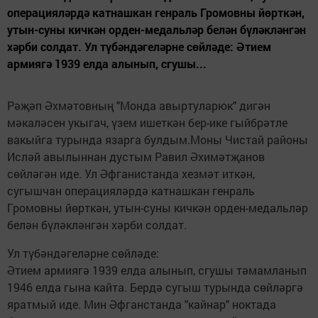
операцияләрдә катнашкан генраль Громовны йөрткән,
утын-суны кичкән орден-медальләр белән бүләкләнгән
хәрби солдат. Ул түбәндәгеләрне сөйләде: Әтием
армиягә 1939 елда алынып, сгушы...
Рәҗәп Әхмәтовның "Монда авыртуларюк" дигән
мәкаләсен укыгач, үзем ишеткән бер-ике гыйбрәтле
вакыйга турында язарга булдым.Моны Чистай районы
Исләй авылыннан дустым Равил Әхимәтҗанов
сөйләгән иде. Ул Әфганистанда хезмәт иткән,
сугышчан операцияләрдә катнашкан генраль
Громовны йөрткән, утын-суны кичкән орден-медальләр
белән бүләкләнгән хәрби солдат.
Ул түбәндәгеләрне сөйләде:
Әтием армиягә 1939 елда алынып, сгушы тәмамланып
1946 елда гына кайта. Бердә сугыш турында сөйләргә
яратмый иде. Мин Әфганстанда "кайнар" ноктада