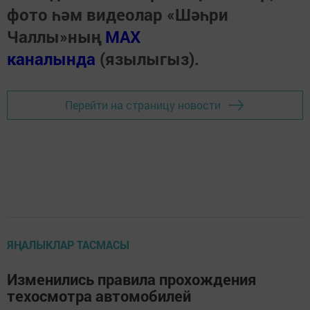
фото һәм видеолар «Шәһри
Чаллы»ның
MAX
каналында
(язылыгыз).
Перейти на страницу новости
ЯҢАЛЫКЛАР ТАСМАСЫ
Изменились правила прохождения
техосмотра автомобилей