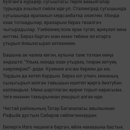
булганга күрәдер, сугыштагы төрле вакыйгалар
турында ачылып сөйли иде ул. Сталинград сугышында
сугышында яраланып медсанбатка эләктем. Монда
озак тотмадылар, яраларым бераз төзәлгәч
чыгырадылар. Үзебезнең полк ерак түгел, җәяүләп кенә
киттем. Бераз баргач юан имән төбенә ял итәргә
утырып йокымсырап киткәнмен.
Башына ак чалма кигән, кулына таяк тоткан миңа
эндәште: "Улым, монда озак утырма, тизрәк китүең
хәерлекрәк!"- диде. Күземне ачсам беркем дә юк.
Тордым да китеп бардым. Бераз юл үткәч, минаның
сызыгырып килгән тавышын ишетеп җиргә йөзтүбән
капландым. Мина шартлаган җирне торып карасыам,
теге имәннн тамырыннан умырып алган иде.
Чистай районының Татар Баганаласы авылыннан
Рәфыйк дустым Сабиров сөйләгәннәрдән.
Биләргә Изге чишмәгә баргач, өйлә намазына бастык.