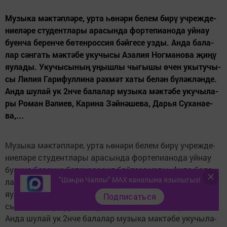
Му­зы­ка мәк­тәп­лә­ре, ур­та һө­нә­ри бе­лем би­рү уч­реж­де­
ни­е­лә­ре сту­дент­ла­ры ара­сын­да фор­те­пи­а­но­да уй­нау
бу­ен­ча бе­рен­че бө­тен­рос­сия бәй­ге­се уз­ды. Ан­да ба­ла­
лар сән­гать мәк­тә­бе уку­чы­сы Аза­лия Ног­ма­но­ва җи­ңү
яу­ла­ды. Уку­чы­сы­ның уңыш­лы чы­гы­шы өчен укы­ту­чы­
сы Ли­лия Га­ри­фул­ли­на рәх­мәт ха­ты бе­лән бү­ләк­лән­де.
Ан­да шу­лай ук 2нче ба­ла­лар му­зы­ка мәк­тә­бе уку­чы­ла­
ры Ро­ман Вә­ли­ев, Ка­ри­на Зәй­нә­ше­ва, Дарья Су­ха­на­е­
ва,...
Му­зы­ка мәк­тәп­лә­ре, ур­та һө­нә­ри бе­лем би­рү уч­реж­де­
ни­е­лә­ре сту­дент­ла­ры ара­сын­да фор­те­пи­а­но­да уй­нау
бу­ен­ча бе­рен­че бө­тен­рос­сия бәй­ге­се уз­ды. Ан­да ба­ла­
"Шәһри Чаллы" MAX каналына язылыгыз!
лар сән­гать мәк­тә­бе уку­чы­сы Аза­лия Ног­ма­но­ва җи­ңү
яу­ла­ды. Уку­чы­сы­ның уңыш­лы чы­гы­шы өчен укы­ту­чы­
Подписаться
сы Ли­лия Га­ри­фул­ли­на рәх­мәт ха­ты бе­лән бү­ләк­лән­де.
Ан­да шу­лай ук 2нче ба­ла­лар му­зы­ка мәк­тә­бе уку­чы­ла­