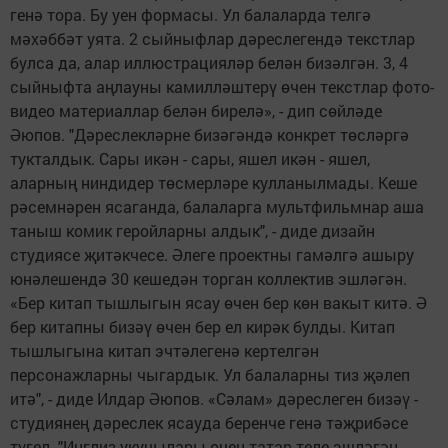
генә тора. Бу уен формасы. Ул балаларда телгә
мәхәббәт уята. 2 сыйныфлар дәреслегендә текстлар
булса да, алар иллюстрацияләр белән бизәлгән. 3, 4
сыйныфта аңлауны камилләштерү өчен текстлар фото-
видео материаллар белән бирелә», - дип сөйләде
Әюпов. "Дәреслекләрне бизәгәндә конкрет төсләргә
тукталдык. Сары икән - сары, яшел икән - яшел,
аларның ниндидер төсмерләре кулланылмады. Кеше
рәсемнәрен ясаганда, балаларга мультфильмнар аша
таныш комик геройларны алдык", - диде дизайн
студиясе җитәкчесе. Әлеге проектны гамәлгә ашыру
юнәлешендә 30 кешедән торган коллектив эшләгән.
«Бер китап тышлыгын ясау өчен бер көн вакыт китә. Ә
бер китапны бизәү өчен бер ел кирәк булды. Китап
тышлыгына китап эчтәлегенә кертелгән
персонажларны чыгардык. Ул балаларны тиз җәлеп
итә", - диде Илдар Әюпов. «Сәлам» дәреслеген бизәү -
студиянең дәреслек ясауда беренче генә тәҗрибәсе
түгел. "Инглиз укучылары өчен татар теле эшләгән