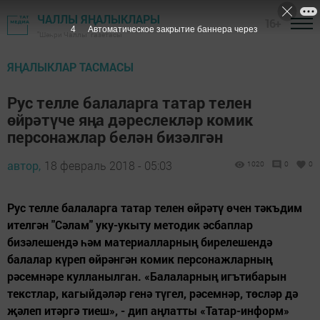
ЧАЛЛЫ ЯҢАЛЫКЛАРЫ
16+
3
Автоматическое закрытие баннера через
"Шәһри Чаллы" газетасы
ЯҢАЛЫКЛАР ТАСМАСЫ
Рус телле балаларга татар телен
өйрәтүче яңа дәреслекләр комик
персонажлар белән бизәлгән
автор,
18 февраль 2018 - 05:03
1020
0
0
Рус телле балаларга татар телен өйрәтү өчен тәкъдим
ителгән "Сәлам" уку-укыту методик әсбаплар
бизәлешендә һәм материалларның бирелешендә
балалар күреп өйрәнгән комик персонажларның
рәсемнәре кулланылган. «Балаларның игътибарын
текстлар, кагыйдәләр генә түгел, рәсемнәр, төсләр дә
җәлеп итәргә тиеш», - дип аңлатты «Татар-информ»