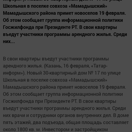
Школьная в поселке совхоза «Мамадышский»
Мамадышского района примет новоселов 19 февраля.
Об этом сообщает группа информационной политики
Госжилфонда при Президенте РТ. В свои квартиры
въедут участники программы арендного жилья. Среди
них...
В свои квартиры въедут участники программы
арендного жилья. (Казань, 16 февраля, «Татар-
информ»). Новый 30-квартирный дом № 17 по улице
Школьная в поселке совхоза «Мамадышский»
Мамадышского района примет новоселов 19 февраля.
Об этом сообщает группа информационной политики
Госжилфонда при Президенте РТ. В свои квартиры
въедут участники программы арендного жилья. Среди
них врачи и сотрудники органов внутренних дел. В доме
пять этажей, два подъезда, общая площадь составляет
около 1800 кв. м. Инвестором и застройщиком