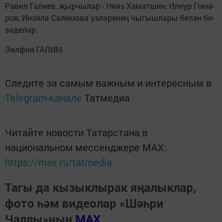
Ра­вил Га­ли­ев, җыр­чы­лар - Ни­яз Ха­мат­шин, Ил­нур Го­мә­
ров, Ин­зи­лә Сә­ли­мо­ва үз­лә­ре­нең чы­гыш­ла­ры бе­лән би­
зә­де­ләр.
Зөл­фия ГА­ЛИМ
Следите за самым важным и интересным в
Telegram-канале
Татмедиа
Читайте новости Татарстана в
национальном мессенджере MАХ:
https://max.ru/tatmedia
Тагы да кызыклырак яңалыклар,
фото һәм видеолар «Шәһри
Чаллы»ның
MAX