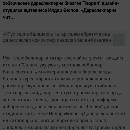
хәбәрчесенә дәреслекләрне бизәгән "Теория" дизайн-
студиясе җитәкчесе Илдар Әюпов. «Дәреслекләрне
чит...
Рус телле балаларга татар телен өйрәтү өчен тәкъдим
ителгән "Сәлам" уку-укыту методик әсбаплар
бизәлешендә һәм материалларның бирелешендә
балалар күреп өйрәнгән комик персонажларның
рәсемнәре кулланылган. «Балаларның игътибарын
текстлар, кагыйдәләр генә түгел, рәсемнәр, төсләр дә
җәлеп итәргә тиеш», - дип аңлатты «Татар-информ»
хәбәрчесенә дәреслекләрне бизәгән "Теория" дизайн-
студиясе җитәкчесе Илдар Әюпов. «Дәреслекләрне чит
ил китапларына, инглиз дәреслекләренә карап
эшләдек. 1 сыйныфлар өчен дәреслек гел рәсемнәрдән