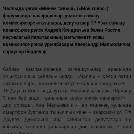
Чаллыда узган «Минем тавыш» («Мой голос»)
форумында шәһәрдәшләр, участок сайлау
комиссияләре әгъзалары, депутатлар ТР Үзәк сайлау
комиссиясе рәисе Андрей Кондратьев белән Россия
иҗтимагый палатасының мәгълүмати үсеш
комиссиясе рәисе урынбасары Александр Малькевичка
сораулар бирделәр.
Сайлау кампаниясендә катнашучылар арасында
ачыктан-ачык сөйләшү булды. «Чаллы – сәяси яктан
актив шәһәр», - дип билгеләп үтте Андрей Кондратьев.
ТР Дәүләт Советы депутаты Николай Атласов: «Сайлау
3 көн барганда, тынычлык көнен ничек сакларга?» –
дип сорады. Аңа Малькевич: «Һәр кешенең кулында
смартфон булганда тынычлык көне – анархизм ул. РФ
Дәүләт Думасына яңа сайланган депутатлар бу
кагыйдә хакында уйланырлар дип ышанам», – дип
җавап бирде.