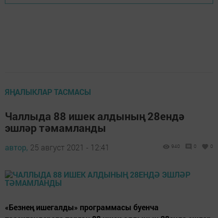
ЯҢАЛЫКЛАР ТАСМАСЫ
Чаллыда 88 ишек алдының 28ендә
эшләр тәмамланды
автор,
25 август 2021 - 12:41
940
0
0
«Безнең ишегалды» программасы буенча