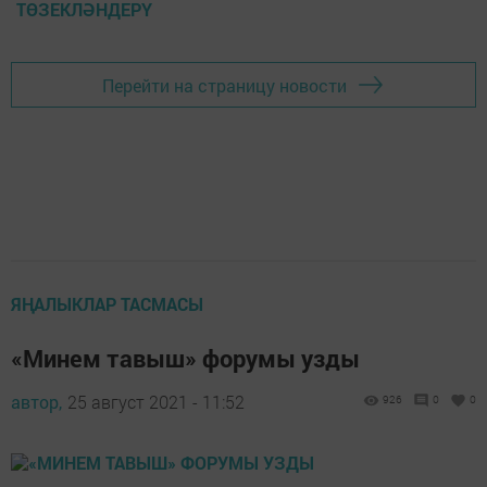
ТӨЗЕКЛӘНДЕРҮ
Перейти на страницу новости
ЯҢАЛЫКЛАР ТАСМАСЫ
«Минем тавыш» форумы узды
автор,
25 август 2021 - 11:52
926
0
0