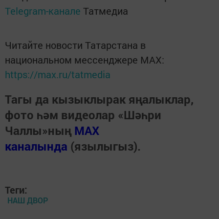
Telegram-канале
Татмедиа
Читайте новости Татарстана в
национальном мессенджере MАХ:
https://max.ru/tatmedia
Тагы да кызыклырак яңалыклар,
фото һәм видеолар «Шәһри
Чаллы»ның
MAX
каналында
(язылыгыз).
Теги:
НАШ ДВОР