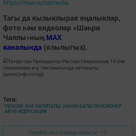
https://max.ru/tatmedia
Тагы да кызыклырак яңалыклар,
фото һәм видеолар «Шәһри
Чаллы»ның
MAX
каналында
(язылыгыз).
Теги:
ПЕНСИЯ АНА КАПИТАЛЫ ЗАКОН БАЛА ПЕНСИОНЕР
АКЧА ИДЕКСАЦИЯ
Перейти на страницу новости