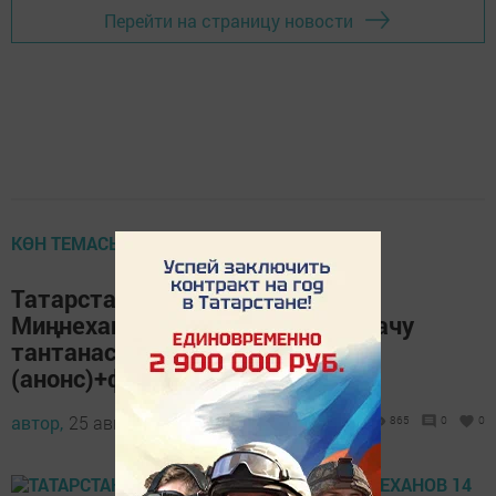
Перейти на страницу новости
КӨН ТЕМАСЫ
Татарстан Президенты Рөстәм
Миңнеханов 14 нче гимназияне ачу
тантанасында катнашты
(анонс)+фотолар)
автор,
25 август 2021 - 13:10
865
0
0