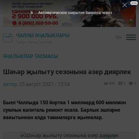
5
Автоматическое закрытие баннера через
ЧАЛЛЫ ЯҢАЛЫКЛАРЫ
16+
"Шәһри Чаллы" газетасы
ЯҢАЛЫКЛАР ТАСМАСЫ
Шәһәр җылыту сезонына әзер диярлек
автор,
25 август 2021 - 13:54
906
0
0
Быел Чаллыда 150 йортка 1 миллиард 600 миллион
сумлык капиталь ремонт ясала. Барлык эшләрне
вакытыннан алда тәмамларга җыеналар.