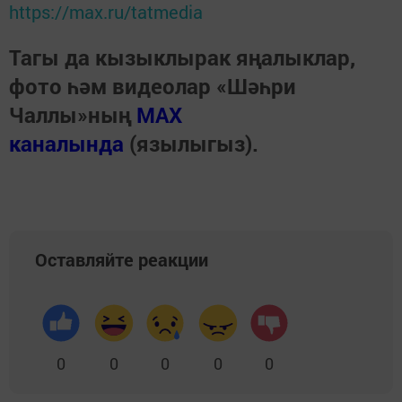
https://max.ru/tatmedia
Тагы да кызыклырак яңалыклар,
фото һәм видеолар «Шәһри
Чаллы»ның
MAX
каналында
(язылыгыз).
Оставляйте реакции
0
0
0
0
0