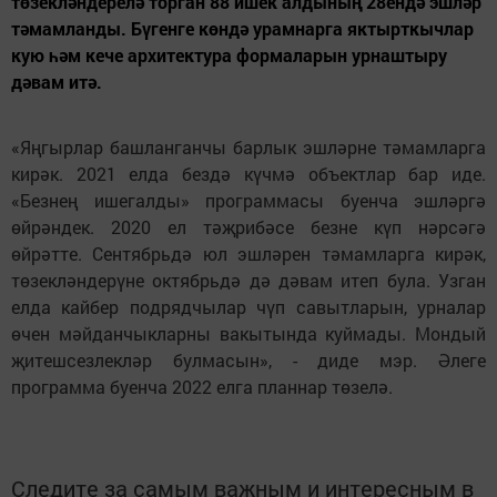
төзекләндерелә торган 88 ишек алдының 28ендә эшләр
тәмамланды. Бүгенге көндә урамнарга яктырткычлар
кую һәм кече архитектура формаларын урнаштыру
дәвам итә.
«Яңгырлар башланганчы барлык эшләрне тәмамларга
кирәк. 2021 елда бездә күчмә объектлар бар иде.
«Безнең ишегалды» программасы буенча эшләргә
өйрәндек. 2020 ел тәҗрибәсе безне күп нәрсәгә
өйрәтте. Сентябрьдә юл эшләрен тәмамларга кирәк,
төзекләндерүне октябрьдә дә дәвам итеп була. Узган
елда кайбер подрядчылар чүп савытларын, урналар
өчен мәйданчыкларны вакытында куймады. Мондый
җитешсезлекләр булмасын», - диде мэр. Әлеге
программа буенча 2022 елга планнар төзелә.
Следите за самым важным и интересным в