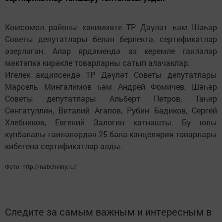
Комсомол районы хакимияте ТР Дәүләт һәм Шәһәр
Советы депутатлары белән берлектә, сертификатлар
әзерләгән. Алар ярдәмендә аз керемле гаиләләр
мәктәпкә кирәкле товарларны сатып алачаклар.
Игелек акциясендә ТР Дәүләт Советы депутатлары
Марсель Мингалимов һәм Андрей Фомичев, Шәһәр
Советы депутатлары Альберт Петров, Таһир
Сөнгатуллин, Виталий Агапов, Рубин Бадиков, Сергей
Хлебников, Евгений Залогин катнашты. Бу юлы
күпбалалы гаиләләрдән 25 бала канцелярия товарлары
кибетенә сертификатлар алды.
Фото: http://nabchelny.ru/
Следите за самым важным и интересным в