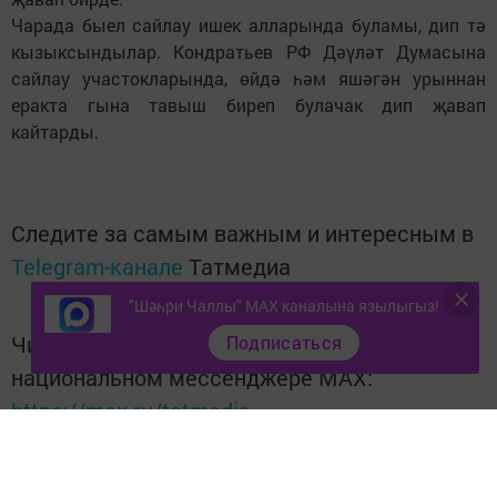
Чарада быел сайлау ишек алларында буламы, дип тә
кызыксындылар. Кондратьев РФ Дәүләт Думасына
сайлау участокларында, өйдә һәм яшәгән урыннан
еракта гына тавыш биреп булачак дип җавап
кайтарды.
Следите за самым важным и интересным в
Telegram-канале
Татмедиа
"Шәһри Чаллы" MAX каналына язылыгыз!
Читайте новости Татарстана в
Подписаться
национальном мессенджере MАХ:
https://max.ru/tatmedia
Тагы да кызыклырак яңалыклар,