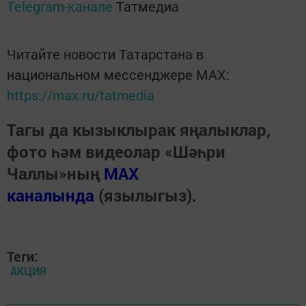
Telegram-канале
Татмедиа
Читайте новости Татарстана в
национальном мессенджере MАХ:
https://max.ru/tatmedia
Тагы да кызыклырак яңалыклар,
фото һәм видеолар «Шәһри
Чаллы»ның
MAX
каналында
(язылыгыз).
Теги:
АКЦИЯ