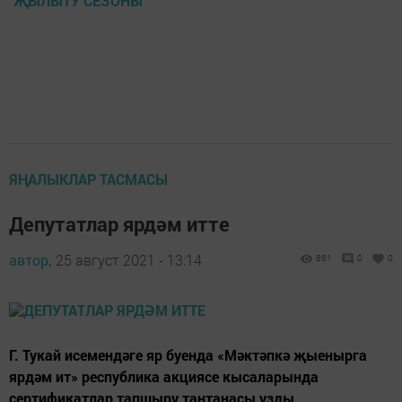
ҖЫЛЫТУ СЕЗОНЫ
ЯҢАЛЫКЛАР ТАСМАСЫ
Депутатлар ярдәм итте
автор,
25 август 2021 - 13:14
861
0
0
Г. Тукай исемендәге яр буенда «Мәктәпкә җыенырга
ярдәм ит» республика акциясе кысаларында
сертификатлар тапшыру тантанасы узды.