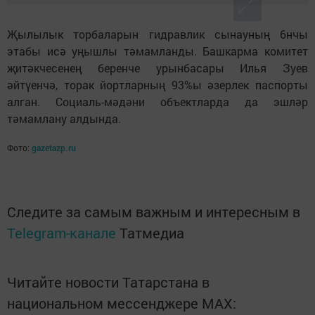
Җылылык торбаларын гидравлик сынауның 6нчы
этабы исә уңышлы тәмамланды. Башкарма комитет
җитәкчесенең беренче урынбасары Илья Зуев
әйтүенчә, торак йортларның 93%ы әзерлек паспорты
алган. Социаль-мәдәни объектларда да эшләр
тәмамлану алдында.
Фото:
gazetazp.ru
Следите за самым важным и интересным в
Telegram-канале
Татмедиа
Читайте новости Татарстана в
национальном мессенджере MАХ: