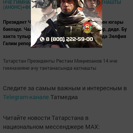
Президент Чаллы укытучыларының хезмәтен югары
бәяләде. Чаллыны стратегик үсештәге шәһәр, диде. Бу
хакта тулырак газетабызның киләсе санында Зөлфия
Галим репортажында.
Татарстан Президенты Рөстәм Миңнеханов 14 нче
гимназияне ачу тантанасында катнашты
Следите за самым важным и интересным в
Telegram-канале
Татмедиа
Читайте новости Татарстана в
национальном мессенджере MАХ: