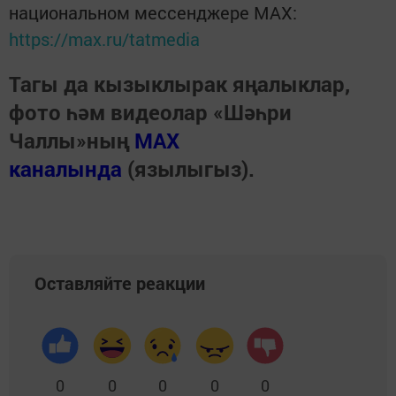
национальном мессенджере MАХ:
https://max.ru/tatmedia
Тагы да кызыклырак яңалыклар,
фото һәм видеолар «Шәһри
Чаллы»ның
MAX
каналында
(язылыгыз).
Оставляйте реакции
0
0
0
0
0