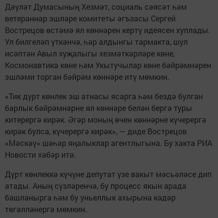
Дәүләт Думасының Хезмәт, социаль сәясәт һәм
ветераннар эшләре комитеты әгъзасы Сергей
Вострецов өстәмә ял көннәрен кертү идеясен хуплады.
Ул билгеләп үткәнчә, һәр алдынгы тармакта, шул
исәптән Авыл хуҗалыгы хезмәткәрләре көне,
Космонавтика көне һәм Укытучылар көне бәйрәмнәрен
эшләми торган бәйрәм көннәре итү мөмкин.
«Тик дүрт көнлек эш атнасы ясарга һәм бездә булган
барлык бәйрәмнәрне ял көннәре белән бергә туры
китерергә кирәк. Әгәр моның өчен көннәрне күчерергә
кирәк булса, күчерергә кирәк», — диде Вострецов
«Мәскәү» шәһәр яңалыклар агентлыгына. Бу хакта РИА
Новости хәбәр итә.
Дүрт көнлеккә күчүне депутат үзе вакыт мәсьәләсе дип
атады. Аның сүзләренчә, бу процесс якын арада
башланырга һәм бу уньеллык ахырына кадәр
төгәлләнергә мөмкин.