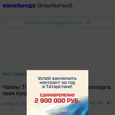
каналында
(язылыгыз).
Перейти на страницу новости
КӨН ТЕМАСЫ
Чаллы ТОСлары зур күләмдә грантларга
лаек булды
автор,
17 март 2021 - 17:05
1093
0
0