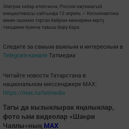
Элегрәк хәбәр ителгәнчә, Россия иҗтимагый
инициативасы сайтында 12 апрель — Космонавтика
көнен эшләми торган бәйрәм көннәренә кертү
тәкъдиме буенча тавыш бирү бара.
Следите за самым важным и интересным в
Telegram-канале
Татмедиа
Читайте новости Татарстана в
национальном мессенджере MАХ:
https://max.ru/tatmedia
Тагы да кызыклырак яңалыклар,
фото һәм видеолар «Шәһри
Чаллы»ның
MAX