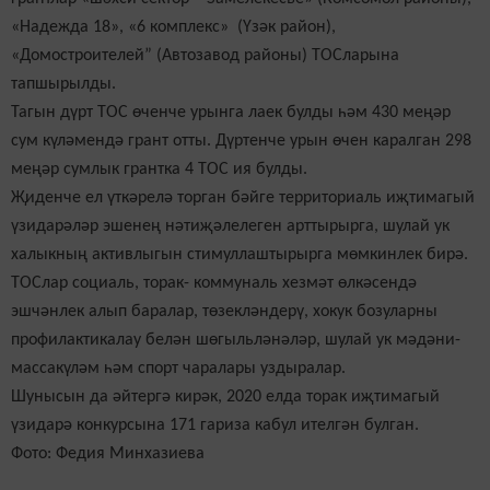
«Надежда 18»
,
«6 комплекс» (Үзәк район),
«Домостроителей
”
(Автозавод районы) ТОСларына
тапшырылды.
Тагын дүрт ТОС өченче урынга лаек булды һәм 430 мең
әр
сум күләмендә грант отты. Дүртенче урын өчен каралган 298
мең
әр
сумлык грантка
4 ТОС
ия булды
.
Җиденче ел үткәрелә торган бәйге территориаль иҗтимагый
үзидарәләр эшенең нәтиҗәлелеген арттырырга, шулай ук
халыкның активлыгын стимуллаштырырга мөмкинлек бирә.
ТОСлар социаль, торак- коммуналь хезмәт өлкәсендә
эшчәнлек алып баралар, төзекләндерү, хокук бозуларны
профилактикалау белән шөгыльләнәләр, шулай ук мәдәни-
массакүләм һәм спорт чаралары уздыралар.
Шунысын да әйтергә кирәк, 2020 елда торак иҗтимагый
үзидарә конкурсына 171 гариза кабул ителгән булган.
Фото: Федия Минхазиева