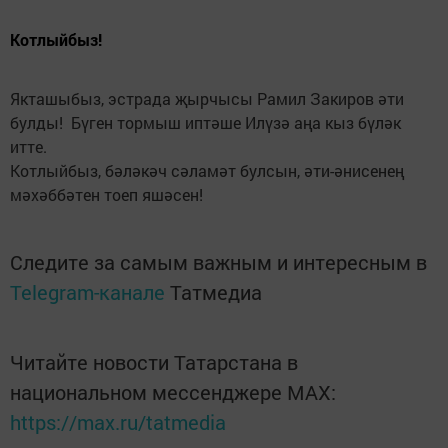
Котлыйбыз!
Якташыбыз, эстрада җырчысы Рамил Закиров әти
булды! Бүген тормыш иптәше Илүзә аңа кыз бүләк
итте.
Котлыйбыз, бәләкәч сәламәт булсын, әти-әнисенең
мәхәббәтен тоеп яшәсен!
Следите за самым важным и интересным в
Telegram-канале
Татмедиа
Читайте новости Татарстана в
национальном мессенджере MАХ:
https://max.ru/tatmedia