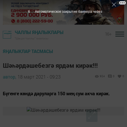
5
Автоматическое закрытие баннера через
ЧАЛЛЫ ЯҢАЛЫКЛАРЫ
16+
"Шәһри Чаллы" газетасы
ЯҢАЛЫКЛАР ТАСМАСЫ
Шәһәрдәшебезгә ярдәм кирәк!!!
автор,
18 март 2021 - 09:23
924
0
0
Бүгенге көндә даруларга 150 мең сум акча кирәк.