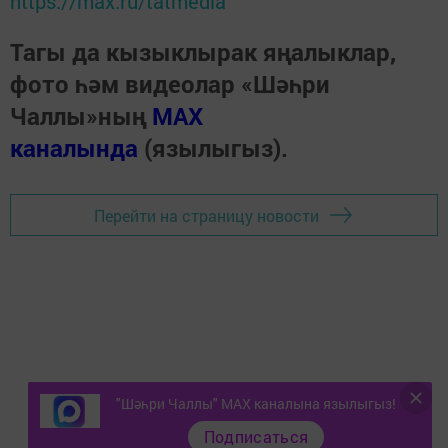
https://max.ru/tatmedia
Тагы да кызыклырак яңалыклар,
фото һәм видеолар «Шәһри
Чаллы»ның
MAX
каналында
(язылыгыз).
Перейти на страницу новости
"Шәһри Чаллы" MAX каналына язылыгыз!
Подписаться