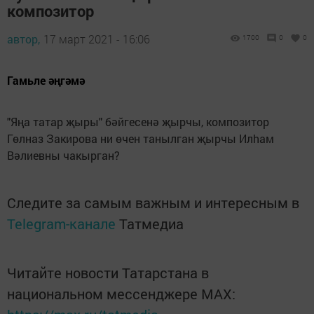
композитор
автор,
17 март 2021 - 16:06
1700
0
0
Гамьле әңгәмә
"Яңа татар җыры" бәйгесенә җырчы, композитор
Гөлназ Закирова ни өчен танылган җырчы Илhaм
Вәлиевны чакырган?
Следите за самым важным и интересным в
Telegram-канале
Татмедиа
Читайте новости Татарстана в
национальном мессенджере MАХ: