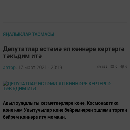
ЯҢАЛЫКЛАР ТАСМАСЫ
Депутатлар өстәмә ял көннәре кертергә
тәкъдим итә
автор,
17 март 2021 - 20:19
856
0
0
Авыл хуҗалыгы хезмәткәрләре көне, Космонавтика
көне һәм Укытучылар көне бәйрәмнәрен эшләми торган
бәйрәм көннәре итү мөмкин.