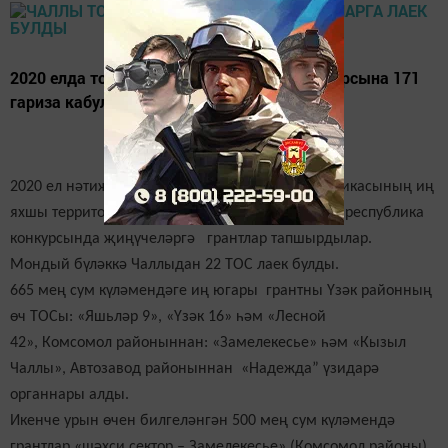
2020 елда торак иҗтимагый үзидарә конкурсына 171
гариза кабул ителгән булган
2020 ел нәтиҗәләре буенча «Татарстан Республикасының иң
яхшы территориаль иҗтимагый үзидарә »(ТОС) республика
конкурсында җиңүчеләргә грантлар тапшырдылар.
Мондый бүләккә Чаллыдан 22 ТОС лаек булды.
665 мең сум күләмендәге иң югары грантны Үзәк районның
өч ТОСы: «Яшьләр 9», «Үзәк 16» һәм «Лесной
42», Комсомол районыннан: «Замелекесье» һәм «Кызыл
Чаллы», Автозавод районыннан «Надежда” үзидарә
органнары алды.
Икенче урын өчен
билгеләнгән
500 мең сум күләмендә
грантлар
«шәхси сектор – Замелекесье» (Комсомол районы),