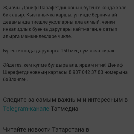
Җырчы Дәниф Шәрәфетдиновның бүгенге көндә хәле
бик авыр. Кызганычка каршы, ул инде берничә ай
дәвамында тиешле уколларны ала алмый, чөнки
инвалидлык буенча дарулары кайтмаган, ә сатып
алырга мөмкинлекләре чикле.
Бүгенге көндә даруларга 150 мең сум акча кирәк.
Әйдәгез, кем күпме булдыра ала, ярдәм итик! Дәниф
Шәрәфетдиновның картасы 8 937 042 37 83 номерына
бәйләнгән.
Следите за самым важным и интересным в
Telegram-канале
Татмедиа
Читайте новости Татарстана в