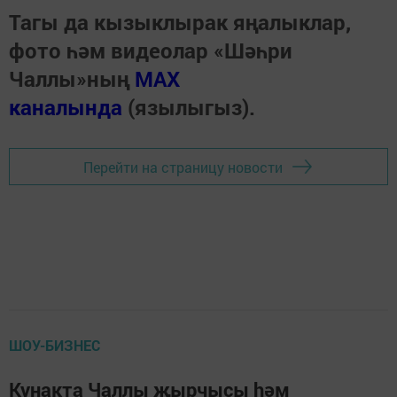
Тагы да кызыклырак яңалыклар,
фото һәм видеолар «Шәһри
Чаллы»ның
MAX
каналында
(язылыгыз).
Перейти на страницу новости
ШОУ-БИЗНЕС
Кунакта Чаллы җырчысы hәм