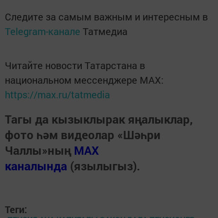
Следите за самым важным и интересным в
Telegram-канале
Татмедиа
Читайте новости Татарстана в
национальном мессенджере MАХ:
https://max.ru/tatmedia
Тагы да кызыклырак яңалыклар,
фото һәм видеолар «Шәһри
Чаллы»ның
MAX
каналында
(язылыгыз).
Теги: