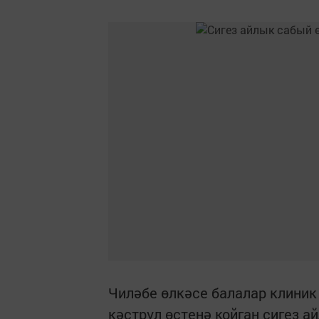
Чиләбе өлкәсе балалар клиник
кәстрүл өстенә койган сигез а