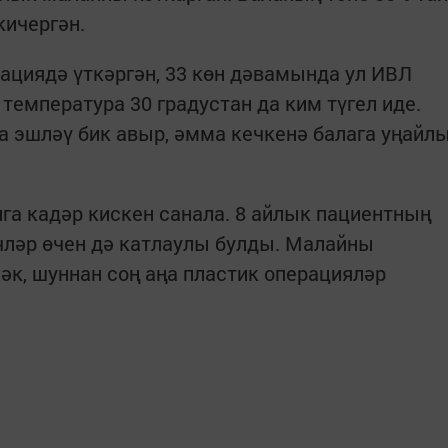
кичергән.
ациядә үткәргән, 33 көн дәвамында ул ИВЛ
температура 30 градустан да ким түгел иде.
 эшләү бик авыр, әмма кечкенә балага уңайл
га кадәр кискен санала. 8 айлык пациентның
чләр өчен дә катлаулы булды. Малайны
әк, шуннан соң аңа пластик операцияләр