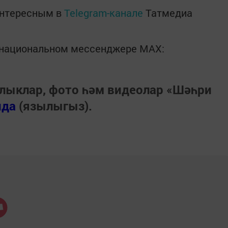
интересным в
Telegram-канале
Татмедиа
в национальном мессенджере MАХ:
лыклар, фото һәм видеолар «Шәһри
нда
(язылыгыз).