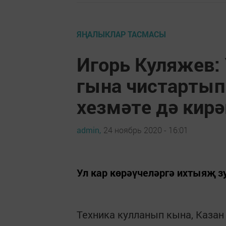
ЯҢАЛЫКЛАР ТАСМАСЫ
Игорь Куляжев:
гына чистартып
хезмәте дә кирә
admin,
24 ноябрь 2020 - 16:01
Ул кар көрәүчеләргә ихтыяҗ з
Техника кулланып кына, Казан