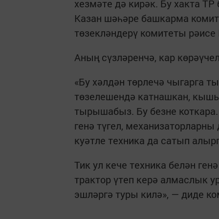
хезмәте дә кирәк. Бу хакта Т
Казан шәһәре башкарма коми
төзекләндерү комитеты рәисе 
Аның сүзләренчә, кар көрәүчел
«Бу хәлдән төрлечә чыгарга т
төзелешендә катнашкан, кышы
тырышабыз. Бу безне коткара
генә түгел, механизаторларны 
куәтле техника да сатып алыр
Тик ул кече техника белән ген
трактор үтеп керә алмаслык ур
эшләргә туры килә», — диде ко