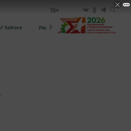
16+
" бәйгесе
Иҗат
Реклама
Онлайн язы
0