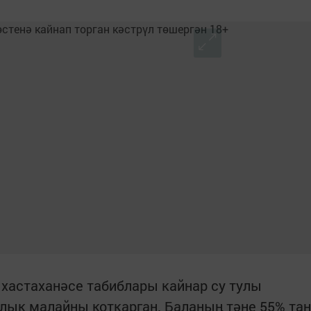
 хастаханәсе табиблары кайнар су тулы
йлык малайны коткарган. Баланың тәне 55% тан