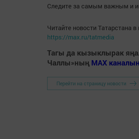
Следите за самым важным и 
Читайте новости Татарстана 
https://max.ru/tatmedia
Тагы да кызыклырак яңа
Чаллы»ның
MAX каналы
Перейти на страницу новости