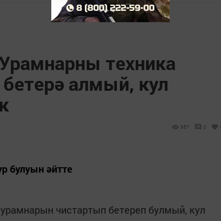
 Урамнарны техника
 бетерә алмый, кул
к
957
0
ур булуын әйтте
 урамнарын чистартып бетереп булмый, кул