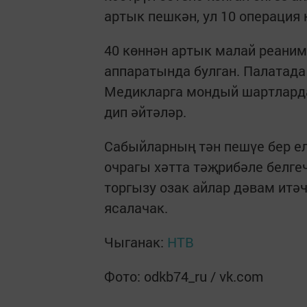
артык пешкән, ул 10 операция 
40 көннән артык малай реаним
аппаратында булган. Палатада 
Медикларга мондый шартларда
дип әйтәләр.
Сабыйларның тән пешүе бер ел
очрагы хәтта тәҗрибәле белге
торгызу озак айлар дәвам итәч
ясалачак.
Чыганак:
НТВ
Фото: odkb74_ru / vk.com