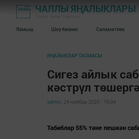
ЧАЛЛЫ ЯҢАЛЫКЛАРЫ
"Шәһри Чаллы" газетасы
Язмыш
Шоу-бизнес
Сәламәтлек
ЯҢАЛЫКЛАР ТАСМАСЫ
Сигез айлык саб
кәстрүл төшергә
admin,
24 ноябрь 2020 - 16:04
Табиблар 55% тәне пешкән са