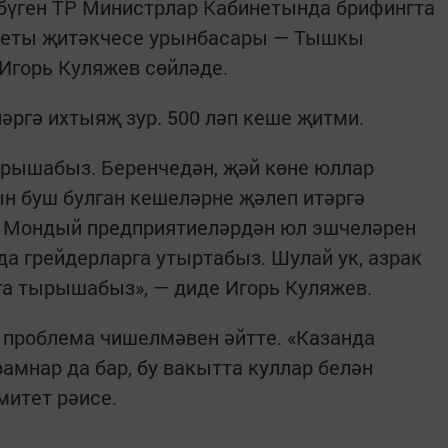
Р бүген ТР Министрлар Кабинетында брифингта
теты җитәкчесе урынбасары — Тышкы
Игорь Куляжев сөйләде.
әргә ихтыяҗ зур. 500 ләп кеше җитми.
ырышабыз. Беренчедән, җәй көне юллар
н буш булган кешеләрне җәлеп итәргә
. Мондый предприятиеләрдән юл эшчеләрен
да грейдерларга утыртабыз. Шулай ук, азрак
га тырышабыз», — диде Игорь Куляжев.
ә проблема чишелмәвен әйтте. «Казанда
амнар да бар, бу вакытта куллар белән
митет рәисе.