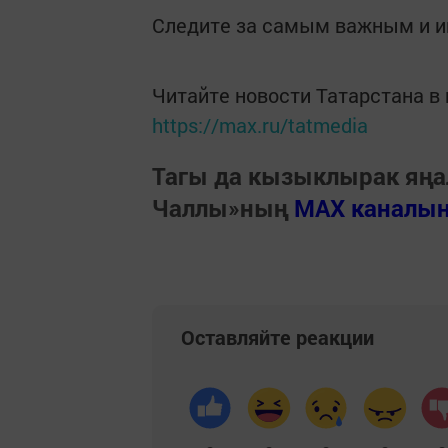
Следите за самым важным и 
Читайте новости Татарстана 
https://max.ru/tatmedia
Тагы да кызыклырак яңа
Чаллы»ның
MAX каналы
Оставляйте реакции