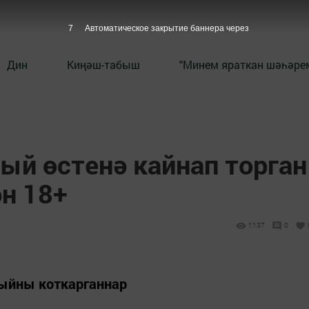
7
Автоматическое закрытие баннера через
Дин
Киңәш-табыш
"Минем яраткан шәһәрем
ый өстенә кайнап торган
н 18+
1137
0
быйны коткарганнар