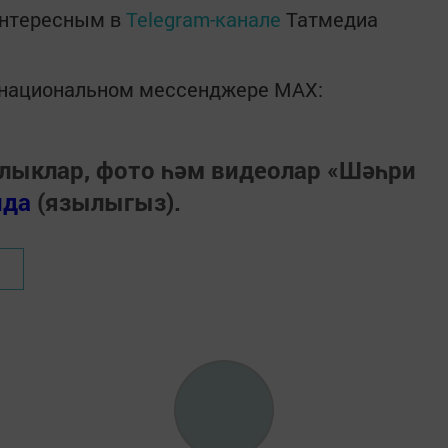
интересным в
Telegram-канале
Татмедиа
в национальном мессенджере MАХ:
лыклар, фото һәм видеолар «Шәһри
нда
(язылыгыз).