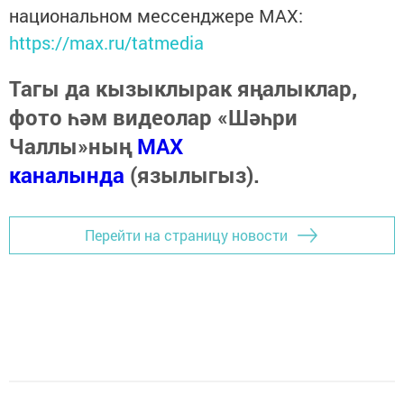
национальном мессенджере MАХ:
https://max.ru/tatmedia
Тагы да кызыклырак яңалыклар,
фото һәм видеолар «Шәһри
Чаллы»ның
MAX
каналында
(язылыгыз).
Перейти на страницу новости