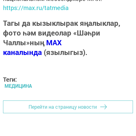
https://max.ru/tatmedia
Тагы да кызыклырак яңалыклар,
фото һәм видеолар «Шәһри
Чаллы»ның
MAX
каналында
(язылыгыз).
Теги:
МЕДИЦИНА
Перейти на страницу новости