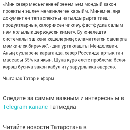
«Мин хәзер мәсьәләне өйрәнәм һәм мондый закон
проектын эшләү мөмкинлеген карыйм. Минемчә, яңа
документ өч төп аспектны чагылдырырга тиеш:
продуктларның калориясен чикләү, фастфудка салым
һәм ярлылык дәрәҗәсен киметү. Бу юнәлештә
системалы эш кенә кешеләрнең сәламәтлеген сакларга
мөмкинлек бирәчәк", - дип уртаклашты Менделевич.
Аның сүзләренә караганда, хәзер Россиядә артык тән
массасы 55% ка якын. Шуңа күрә әлеге проблема белән
көрәш буенча закон кабул итү зарурлыкка әверелә.
Чыганак Татар-информ
Следите за самым важным и интересным в
Telegram-канале
Татмедиа
Читайте новости Татарстана в