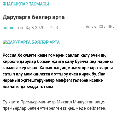
ЯҢАЛЫКЛАР ТАСМАСЫ
Даруларга бәяләр арта
admin,
6 ноябрь 2020 - 14:53
1072
0
0
Россия Хөкүмәте кеше гомерен саклап калу өчен иң
кирәкле дарулар бәясен җайга салу буенча яңа чараны
гамәлгә кертәчәк. Халыкның иң мөһим препаратларны
сатып алу мөмкинлеген арттыру өчен кирәк бу. Яңа
чараның җитештерүчеләр мәнфәгатьләрен исәпкә
алачагы да күздә тотыла
Бу хакта Премьер-министр Михаил Мишустин вице-
премьерлар белән үткәрелгән киңәшмәдә сөйләгән.