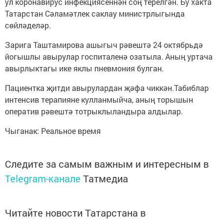
ул коронавирус инфекциясеннән соң терелгән. Бу хакта
Татарстан Сәламәтлек саклау министрлыгында
сөйләделәр.
Зарига Таштамирова ашыгыч рәвештә 24 октябрьдә
йогышлы авырулар госпиталенә озатыла. Аның уртача
авырлыктагы ике яклы пневмония булган.
Пациентка җитди авырулардан җәфа чиккән.Табиблар
интенсив терапияне кулланмыйча, аның торышын
оператив рәвештә тотрыклыландыра алдылар.
Чыганак: Реальное время
Следите за самым важным и интересным в
Telegram-канале
Татмедиа
Читайте новости Татарстана в