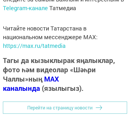
Telegram-канале
Татмедиа
Читайте новости Татарстана в
национальном мессенджере MАХ:
https://max.ru/tatmedia
Тагы да кызыклырак яңалыклар,
фото һәм видеолар «Шәһри
Чаллы»ның
MAX
каналында
(язылыгыз).
Перейти на страницу новости