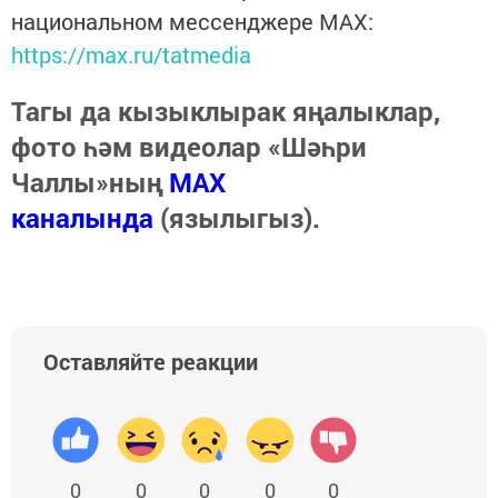
национальном мессенджере MАХ:
https://max.ru/tatmedia
Тагы да кызыклырак яңалыклар,
фото һәм видеолар «Шәһри
Чаллы»ның
MAX
каналында
(язылыгыз).
Оставляйте реакции
0
0
0
0
0