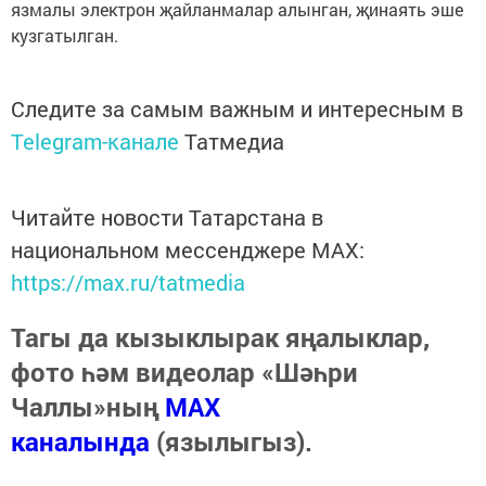
язмалы электрон җайланмалар алынган, җинаять эше
кузгатылган.
Следите за самым важным и интересным в
Telegram-канале
Татмедиа
Читайте новости Татарстана в
национальном мессенджере MАХ:
https://max.ru/tatmedia
Тагы да кызыклырак яңалыклар,
фото һәм видеолар «Шәһри
Чаллы»ның
MAX
каналында
(язылыгыз).