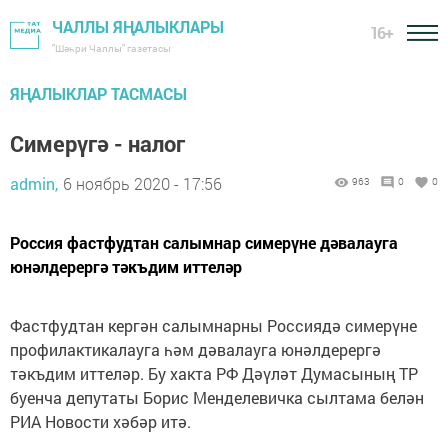
ЧАЛЛЫ ЯҢАЛЫКЛАРЫ
16+
"Шәһри Чаллы" газетасы
ЯҢАЛЫКЛАР ТАСМАСЫ
Симерүгә - налог
admin,
6 ноябрь 2020 - 17:56
963
0
0
Россия фастфудтан салымнар симерүне дәвалауга
юнәлдерергә тәкъдим иттеләр
Фастфудтан кергән салымнарны Россиядә симерүне
профилактикалауга һәм дәвалауга юнәлдерергә
тәкъдим иттеләр. Бу хакта РФ Дәүләт Думасының ТР
буенча депутаты Борис Менделевичка сылтама белән
РИА Новости хәбәр итә.