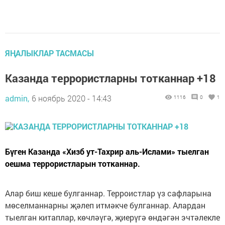
ЯҢАЛЫКЛАР ТАСМАСЫ
Казанда террористларны тотканнар +18
admin,
6 ноябрь 2020 - 14:43
1116
0
1
Бүген Казанда «Хизб ут-Тахрир аль-Ислами» тыелган
оешма террористларын тотканнар.
Алар биш кеше булганнар. Терроистлар үз сафларына
мөселманнарны җәлеп итмәкче булганнар. Алардан
тыелган китаплар, көчләүгә, җиерүгә өндәгән эчтәлекле