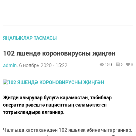
ЯҢАЛЫКЛАР ТАСМАСЫ
102 яшендә короновирусны җиңгән
admin,
6 ноябрь 2020 - 15:22
1048
0
0
Җитди авырулар булуга карамастан, табиблар
оператив рәвештә пациентның сәламәтлеген
тотрыкландыра алганнар.
Чаллыда хастаханәдән 102 яшьлек әбине чыгарганнар,