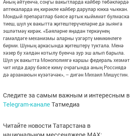
Аның әйтүенчә, соңгы вакытларда кайбер төбәкләрдә
аптекаларда иң кирәкле кайбер дарулар юкка чыккан.
Мондый препаратлар бәясе артык кыйммәт булмаска
тиеш, шул ук вакытта җитештерүчеләрне дә зыянга
эшләтмәү кирәк. «Бәяләрне яңадан теркәүнең
гамәлдәге механизмы аларны үзгәртү мөмкинлеге
бирми. Шуның аркасында җитештерү туктала. Менә
хәзер бу хәлдән котылу буенча зур эш алып барыла.
Шул ук вакытта Монополиягә каршы федераль хезмәт
чит илдә дару бәясе кимү очрагында аның Россиядә
дә арзанаюын күзәтәчәк», – дигән Михаил Мишустин.
Следите за самым важным и интересным в
Telegram-канале
Татмедиа
Читайте новости Татарстана в
национальном мессенджере MАХ: