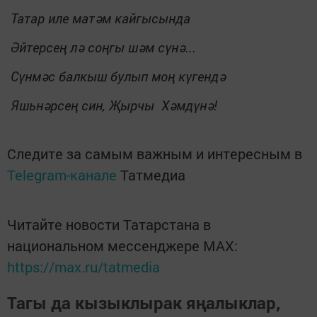
Татар иле матәм кайгысында
Әйтерсең лә соңгы шәм сүнә...
Сүнмәс балкыш булып моң күгендә
Яшьнәрсең син, Җырчы Хәмдүнә!
Следите за самым важным и интересным в
Telegram-канале
Татмедиа
Читайте новости Татарстана в
национальном мессенджере MАХ:
https://max.ru/tatmedia
Тагы да кызыклырак яңалыклар,