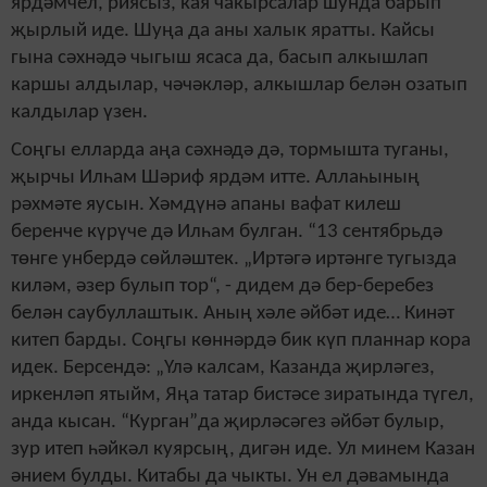
ярдәмчел, риясыз, кая чакырсалар шунда барып
җырлый иде. Шуңа да аны халык яратты. Кайсы
гына сәхнәдә чыгыш ясаса да, басып алкышлап
каршы алдылар, чәчәкләр, алкышлар белән озатып
калдылар үзен.
Соңгы елларда аңа сәхнәдә дә, тормышта туганы,
җырчы Илһам Шәриф ярдәм итте. Аллаһының
рәхмәте яусын. Хәмдүнә апаны вафат килеш
беренче күрүче дә Илһам булган. “13 сентябрьдә
төнге унбердә сөйләштек. „Иртәгә иртәнге тугызда
киләм, әзер булып тор“, - дидем дә бер-беребез
белән саубуллаштык. Аның хәле әйбәт иде… Кинәт
китеп барды. Соңгы көннәрдә бик күп планнар кора
идек. Берсендә: „Үлә калсам, Казанда җирләгез,
иркенләп ятыйм, Яңа татар бистәсе зиратында түгел,
анда кысан. “Курган”да җирләсәгез әйбәт булыр,
зур итеп һәйкәл куярсың, дигән иде. Ул минем Казан
әнием булды. Китабы да чыкты. Ун ел дәвамында