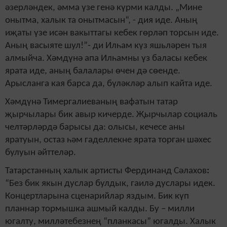
әзерләндек, әмма үзе генә күрми калды. „Мине
онытма, халык та онытмасын“, - дия иде. Аның
иҗаты үзе исән вакыттагы кебек гөрләп торсын иде.
Аның васыяте шул!”- ди Илһам күз яшьләрен тыя
алмыйча. Хәмдүнә апа Илһамны үз баласы кебек
ярата иде, аның балалары өчен дә сөенде.
Арысланга кая барса да, бүләкләр алып кайта иде.
Хәмдүнә Тимергалиеваның вафатын татар
җырчылары бик авыр кичерде. Җырчылар социаль
челтәрләрдә барысы да: олысы, кечесе аны
яратуын, остаз һәм гаделлекне ярата торган шәхес
булуын әйттеләр.
Татарстанның халык артисты Фердинанд Сәлахов
:
“Без бик якын дуслар булдык, гаилә дуслары идек.
Концертларына сценарийлар яздым. Бик күп
планнар тормышка ашмый калды. Бу – милли
югалту, милләтебезнең “планкасы” югалды. Халык