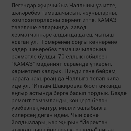
Легендар җырчыбыз Чаллыны үз итте,
шәһәребез тамашачысын, язучыларны,
композиторларны хөрмәт итте. КАМАЗ
төзелеше елларында завод
хезмәтчәннәре алдында да еш чыгыш
ясаган ул. “Гомеренең соңгы көннәренә
кадәр шәһәребез тамашачыларына
рәхмәтле булды. 70 еллык юбилеен
“КАМАЗ” мәдәният сараенда үткәреп,
хөрмәтләп калдык. Нинди генә бәйрәм,
чарага чакырсаң да Чаллыга теләп килә
иде ул. “Илһам Шакировка бюст ачканда
яңгыр астында бергә басып тордык. Бездә
ремонт тәмамланды, концерт белән
үзебезнең матур, милли залыбызга
килерсең дигән идем. Чын сәхнә
йолдызлары, һәр җырын “Йөрәктән
чыккан гына йөрәккә үтеп керә” дигән