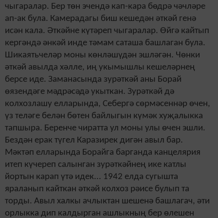
чыгаралар. Бер төн эчендә кап-кара бөдрә чәчләре
ап-ак була. Камерадагы биш кешедән әткәй генә
исән кала. Әткәйне күтәреп чыгаралар. Өйгә кайтып
кергәндә әнкәй инде тәмам саташа башлаган була.
Шикаятьчеләр моны көнләшүдән эшләгән. Чөнки
әткәй авылда хәлле, иң укымышлы кешеләрнең
берсе иде. Заманасында зурәткәй аны Борай
өязендәге мәдрәсәдә укыткан. Зурәткәй дә
колхозлашу елларында, Себергә сөрмәсеннәр өчен,
үз теләге белән бөтен байлыгын күмәк хуҗалыкка
тапшыра.
Беренче чиратта ул моны улы өчен эшли.
Бездән ерак түгел Каразирек дигән авыл бар.
Мәктәп елларында Борайга барганда канцелярия
итеп күчереп салынган зурәткәйнең ике катлы
йортын карап үтә идек.
..
1942 елда сугышта
яраланып кайткан әткәй колхоз рәисе булып та
торды. Авыл халкы ачлыктан шешенә башлагач, әти
орлыкка дип калдырган ашлыкның бер өлешен