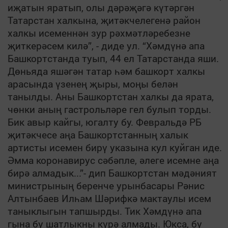
иҗатын яратып, олы дәрәҗәгә күтәргән
Татарстан халкына, җитәкчелегенә район
халкы исеменнән зур рәхмәтләребезне
җиткерәсем килә”, - диде ул. “Хәмдүнә апа
Башкортстанда туып, 44 ел Татарстанда яши.
Дөньяда яшәгән татар һәм башкорт халкы
арасында үзенең җыры, моңы белән
танылды.
Аны Башкортстан халкы да ярата,
чөнки аның гастрольләре гел булып торды.
Бик авыр кайгы, югалту бу. Февральдә РБ
җитәкчесе аңа Башкортстанның халык
артисты исемен бирү указына кул куйган иде.
Әмма коронавирус сәбәпле, әлеге исемне аңа
бирә алмадык
...”- дип
Башкортстан мәдәният
министрының беренче урынбасары Рәнис
Алтынбаев
Илһам Шәрифкә мактаулы исем
таныклыгын тапшырды. Тик Хәмдүнә апа
гына бу шатлыкны күрә алмады. Юкса, бу