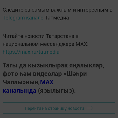
Следите за самым важным и интересным в
Telegram-канале
Татмедиа
Читайте новости Татарстана в
национальном мессенджере MАХ:
https://max.ru/tatmedia
Тагы да кызыклырак яңалыклар,
фото һәм видеолар «Шәһри
Чаллы»ның
MAX
каналында
(язылыгыз).
Перейти на страницу новости