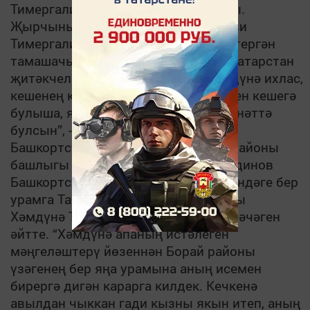
Тимергалиеваны соңгы юлга озатты.
Җырчының бертуган абыйсы Фәнәви
Тимергалиев җырларын яратып, үстергән
тамашачыларга, иҗатын бәяләгән Татарстан
җитәкчеләренә рәхмәт әйтте. “Хәмдүнә ихлас,
кешенең кемлегенә карамастан бөтен кешегә
булыша, ярдәм итә иде. Урыны җәннәттә
булсын”, - диде. Матәм чарасында
Башкортстан республикасы Борай районы
башлыгы урынбасары Гимир Нуретдинов
Башкортстанның Борай район үзәгендәге бер
урамга Татарстанның халык артисты
Хәмдүнә Тимергалиева исеме биреләчәген
әйтте. “Хәмдүнә апаның истәлеген
мәңгеләштерү йөзеннән Борай районы
үзәгенең бер яңа урамына аның исемен
бирергә дигән карарга килдек. Кечкенә
авылдан чыккан гади кызны якын итеп, аның