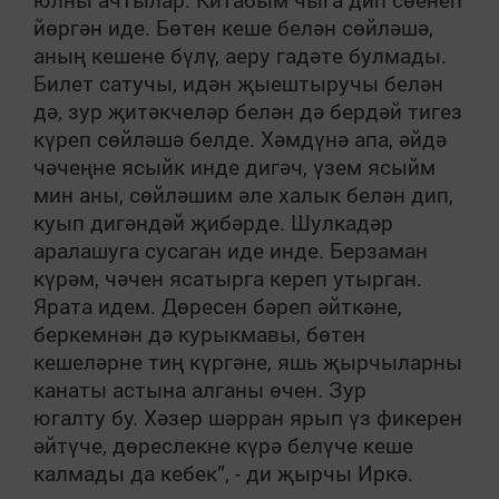
йөргән иде. Бөтен кеше белән сөйләшә,
аның кешене бүлү, аеру гадәте булмады.
Билет сатучы, идән җыештыручы белән
дә, зур җитәкчеләр белән дә бердәй тигез
күреп сөйләшә белде. Хәмдүнә апа, әйдә
чәчеңне ясыйк инде дигәч, үзем ясыйм
мин аны, сөйләшим әле халык белән дип,
куып дигәндәй җибәрде. Шулкадәр
аралашуга сусаган иде инде. Берзаман
күрәм, чәчен ясатырга кереп утырган.
Ярата идем. Дөресен бәреп әйткәне,
беркемнән дә курыкмавы, бөтен
кешеләрне тиң күргәне, яшь җырчыларны
канаты астына алганы өчен. Зур
югалту бу. Хәзер шәрран ярып үз фикерен
әйтүче, дөреслекне күрә белүче кеше
калмады да кебек”, - ди җырчы Иркә.