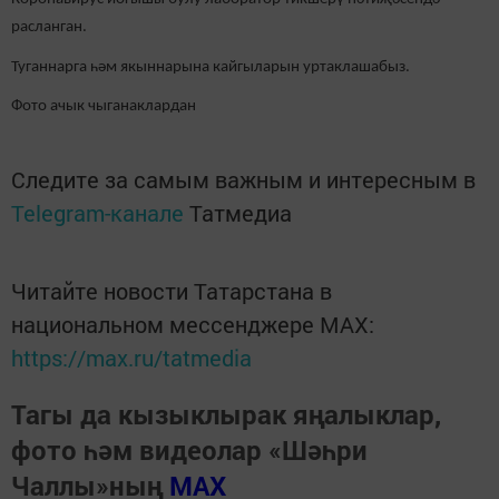
расланган.
Туганнарга һәм якыннарына кайгыларын уртаклашабыз.
Фото ачык чыганаклардан
Следите за самым важным и интересным в
Telegram-канале
Татмедиа
Читайте новости Татарстана в
национальном мессенджере MАХ:
https://max.ru/tatmedia
Тагы да кызыклырак яңалыклар,
фото һәм видеолар «Шәһри
Чаллы»ның
MAX