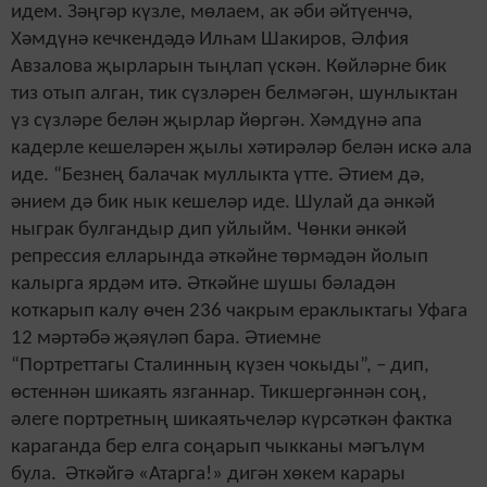
идем. Зәңгәр күзле, мөлаем, ак әби әйтүенчә,
Хәмдүнә кечкендәдә Илһам Шакиров, Әлфия
Авзалова җырларын тыңлап үскән. Көйләрне бик
тиз отып алган, тик сүзләрен белмәгән, шунлыктан
үз сүзләре белән җырлар йөргән. Хәмдүнә апа
кадерле кешеләрен җылы хәтирәләр белән искә ала
иде. “Безнең балачак муллыкта үтте. Ә
тием дә,
әнием дә бик нык кешеләр иде. Шулай да әнкәй
ныграк булгандыр дип уйлыйм. Чөнки әнкәй
репрессия елларында әткәйне төрмәдән йолып
калырга ярдәм итә. Әткәйне шушы бәладән
коткарып калу өчен 236 чакрым ераклыктагы Уфага
12 мәртәбә җәяүләп бара. Әтиемне
“Портреттагы Сталинның күзен чокыды”, – дип,
өстеннән шикаять язганнар. Тикшергәннән соң,
әлеге портретның шикаятьчеләр күрсәткән фактка
караганда бер елга соңарып чыкканы мәгълүм
була. Әткәйгә «Атарга!» дигән хөкем карары