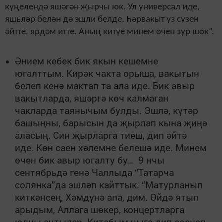
күңелендә яшәгән җырчы юк. Ул универсал иде,
яшьләр белән дә эшли белде. Һәрвакыт үз сүзен
әйтте, ярдәм итте. Аның китүе минем өчен зур шок”.
Әнием кебек бик якын кешемне
югалттым. Кирәк чакта орыша, вакытын
белеп кенә мактап та ала иде. Бик авыр
вакытларда, яшәргә көч калмаган
чакларда таянычым булды. Эшлә, күтәр
башыңны, барысын да җырлап кына җиңә
аласың. Син җырларга тиеш, дип әйтә
иде. Көн саен хәлемне белешә иде. Минем
өчен бик авыр югалту бу… 9 нчы
сентябрьдә генә Чаллыда “Татарча
солянка”да эшләп кайттык. “Матурланып
киткәнсең, Хәмдүнә апа, дим. Өйдә ятып
арыдым, Аллага шөкер, концертларга
юлны ачтылар. Китабым чыга дип сөенеп