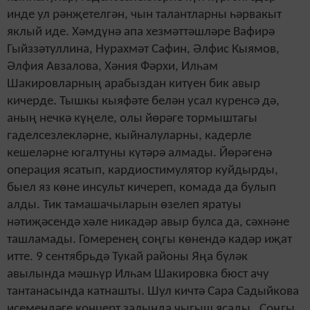
инде ул рәнҗетелгән, чын талантларны һәрвакыт
яклый иде. Хәмдүнә апа хезмәттәшләре Вафирә
Гыйззәтуллина, Нурахмәт Сафин, Әлфис Кыямов,
Әлфия Авзалова, Хәния Фәрхи, Илһам
Шакировларның арабыздан китүен бик авыр
кичерде. Тышкы кыяфәте белән усал күренсә дә,
аның нечкә күңеле, олы йөрәге тормыштагы
гаделсезлекләрне, кыйналуларны, кадерле
кешеләрне югалтуны күтәрә алмады. Йөрәгенә
операция ясатып, кардиостимулятор куйдырды,
быел яз көне инсульт кичереп, комада да булып
алды. Тик тамашачыларын өзелеп яратуы
нәтиҗәсендә хәле никадәр авыр булса да, сәхнәне
ташламады. Гомеренең соңгы көнендә кадәр иҗат
итте. 9 сентябрьдә Тукай районы Яңа бүләк
авылында мәшһүр Илһам Шакировка бюст ачу
тантанасында катнашты. Шул кичтә Сара Садыйкова
исемендәге
концерт
залында чыгыш ясады. Соңгы