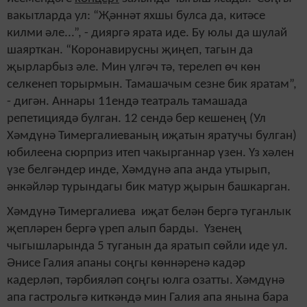
вакытларда ул: “Җәннәт яхшы булса да, китәсе
килми әле...”, - дияргә ярата иде. Бу юлы да шулай
шаярткан. “Коронавирусны җиңеп, тагын да
җырларбыз әле. Мин үлгәч тә, терелеп өч көн
селкенеп торырмын. Тамашачым сезне бик яратам”,
- дигән. Аннары 11ендә театраль тамашада
репетициядә булган. 12 сендә бер кешенең (Ул
Хәмдүнә Тимергалиеваның иҗатын яратучы булган)
юбилеена сюрприз итеп чакырганнар үзен. Үз хәлен
үзе белгәндер инде, Хәмдүнә апа анда утырып,
әнкәйләр турындагы бик матур җырын башкарган.
Хәмдүнә Тимергалиева иҗат белән бергә туганлык
җепләрен бергә үреп алып барды. Үзенең
чыгышларында 5 туганын да яратып сөйли иде ул.
Әнисе Галия апаны соңгы көннәренә кадәр
кадерләп, тәрбияләп соңгы юлга озатты. Хәмдүнә
апа гастрольгә киткәндә мин Галия апа янына бара