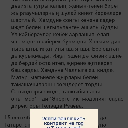
девизга тугры калып, җанын-тәнен биреп
җырлаучыларның шулай кинәт йөрәкләре
шартлый. Хәмдүнә соңгы көненә кадәр
иҗат белән шөгыльләнгән эш аты булды.
Ул кайберәүләр кебек зарланып, елап
яшәмәде, нәзберек булмады. Халкым дип
тырышты, иҗат утында янды. Бер эштән
дә курыкмады. Иҗат эшен дә, физик эшне
дә бердәй оста итеп, җиренә җиткереп
башкарды. Хәмдүнә Чаллыга еш килде.
Матур, мәгънәле җырлары белән
тамашачыларны сөендереп торды.
Сагындырыр инде, халкыбыз аны
онытмас”, - ди “Энергетик” мәдәният сарае
директоры Гөлзада Рзаева.
15 сентябрьдә татар милләте Казанда
Татарстанның халык артисты Хәмдүнә