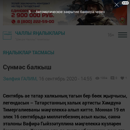
4
Автоматическое закрытие баннера через
ЧАЛЛЫ ЯҢАЛЫКЛАРЫ
16+
"Шәһри Чаллы" газетасы
ЯҢАЛЫКЛАР ТАСМАСЫ
Сүнмәс балкыш
Зөлфия ГАЛИМ,
16 сентябрь 2020 - 14:55
1004
0
1
Сентябрь ае татар халкының тагын бер бөек җырчысы,
легендасын – Татарстанның халык артисты Хәмдүнә
Тимергалиеваны мәңгелеккә алып китте. Моннан 19 ел
элек 16 сентябрьдә милләтебезнең асыл кызы, сәхнә
эталоны Вафирә Гыйззәтуллина мәңгелеккә күзләрен