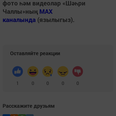
фото һәм видеолар «Шәһри
Чаллы»ның
MAX
каналында
(язылыгыз).
Оставляйте реакции
1
0
0
0
0
Расскажите друзьям