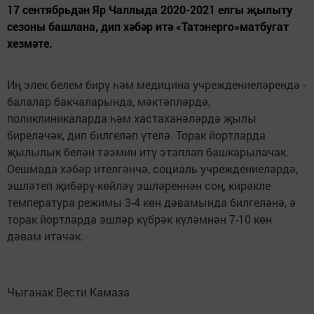
17 сентябрьдән Яр Чаллыда 2020-2021 елгы җылыту
сезоны башлана, дип хәбәр итә «Татэнерго»матбугат
хезмәте.
Иң элек белем бирү һәм медицина учреждениеләрендә -
балалар бакчаларында, мәктәпләрдә,
поликлиникаларда һәм хастаханәләрдә җылы
биреләчәк, дип билгеләп үтелә. Торак йортларда
җылылык белән тәэмин итү этаплап башкарылачак.
Оешмада хәбәр ителгәнчә, социаль учреждениеләрдә,
эшләтеп җибәрү-көйләү эшләреннән соң, кирәкле
температура режимы 3-4 көн дәвамында билгеләнә, ә
торак йортларда эшләр күбрәк күләмнән 7-10 көн
дәвам итәчәк.
Чыганак Вести Камаза