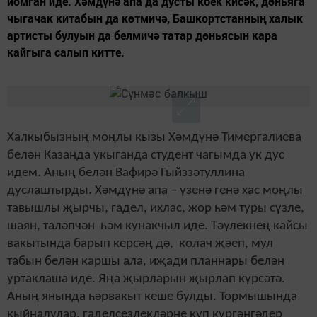
йомган иде. Хәмдүнә апа да дусты кбек кисәк, дөньяга
чыгачак китабын да көтмичә, Башкортстанның халык
артисты булуын да белмичә татар дөньясын кара
кайгыга салып китте.
Халкыбызның моңлы кызы Хәмдүнә Тимергалиева
белән Казанда укыганда студент чагымда ук дус
идем. Аның белән Вафирә Гыйззәтуллина
дуслаштырды. Хәмдүнә апа – үзенә генә хас моңлы
тавышлы җырчы, гадел, ихлас, жор һәм туры сүзле,
шаян, таләпчән һәм кунакчыл иде. Тәүлекнең кайсы
вакытында барып керсәң дә, колач җәеп, мул
табын белән каршы ала, иҗади планнары белән
уртаклаша иде. Яңа җырларын җырлап күрсәтә.
Аның янында һәрвакыт кеше булды. Тормышында
кыйналулар, гаделсезлекләрне күп күргәнгәдер