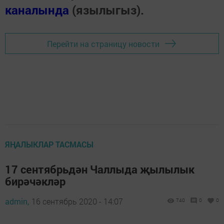
каналында
(язылыгыз).
Перейти на страницу новости
ЯҢАЛЫКЛАР ТАСМАСЫ
17 сентябрьдән Чаллыда җылылык
бирәчәкләр
admin,
16 сентябрь 2020 - 14:07
740
0
0