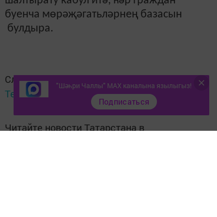
шалтырату кабул итә, һәр граждан
буенча мөрәҗәгатьләрнең базасын
булдыра.
Следите за самым важным и интересным в
"Шәһри Чаллы" MAX каналына язылыгыз!
Telegram-канале
Татмедиа
Подписаться
Читайте новости Татарстана в
национальном мессенджере MАХ:
https://max.ru/tatmedia
Тагы да кызыклырак яңалыклар,
фото һәм видеолар «Шәһри
Чаллы»ның
MAX