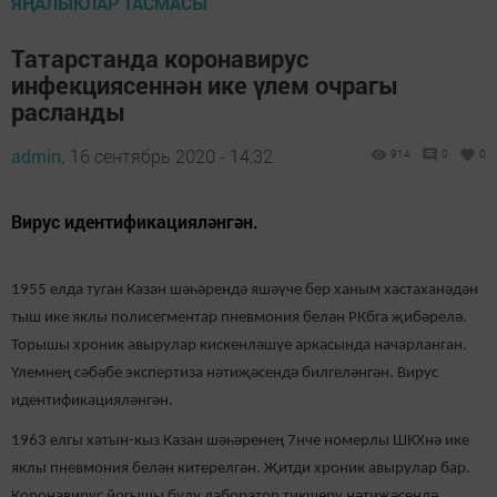
ЯҢАЛЫКЛАР ТАСМАСЫ
Татарстанда коронавирус
инфекциясеннән ике үлем очрагы
расланды
admin,
16 сентябрь 2020 - 14:32
914
0
0
Вирус идентификацияләнгән.
1955 елда туган Казан шәһәрендә яшәүче бер ханым хастаханәдән
тыш ике яклы полисегментар пневмония белән РКбга җибәрелә.
Торышы хроник авырулар кискенләшүе аркасында начарланган.
Үлемнең сәбәбе экспертиза нәтиҗәсендә билгеләнгән. Вирус
идентификацияләнгән.
1963 елгы хатын-кыз Казан шәһәренең 7нче номерлы ШКХнә ике
яклы пневмония белән китерелгән. Җитди хроник авырулар бар.
Коронавирус йогышы булу лаборатор тикшерү нәтиҗәсендә