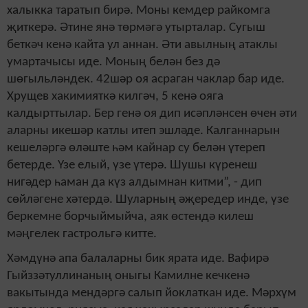
халыкка таратып бирә. Моны кемдер райкомга
җиткерә. Әтине янә төрмәгә утырталар. Сугыш
беткәч кенә кайта ул аннан. Әти авылның атаклы
умартачысы иде. Моның белән без дә
шөгыльләндек. 42шәр оя асраган чаклар бар иде.
Хрущев хакимияткә килгәч, 5 кенә ояга
калдырттылар. Бер генә оя дип исәпләнсен өчен әти
аларны икешәр катлы итеп эшләде. Калганнарын
кешеләргә өләште һәм кайнар су белән үтереп
бетерде. Үзе елый, үзе үтерә. Шушы күренеш
нигәдер һаман да күз алдымнан китми
”, - дип
сөйләгене хәтердә
.
Шуларның әҗередер инде, үзе
беркемне борчыймыйча, аяк өстендә килеш
мәңгелек гастрольгә китте.
Хәмдүнә апа балаларны бик ярата иде. Вафирә
Гыйззәтуллинаның оныгы Камилне кечкенә
вакытында мендәргә салып йоклаткан иде. Мәрхүм