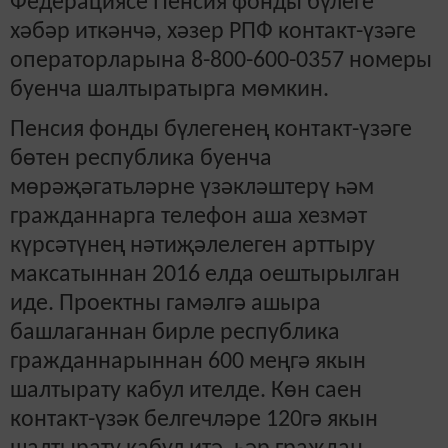
Федерациясе Пенсия фонды бүлеге
хәбәр иткәнчә, хәзер РПФ контакт-үзәге
операторларына 8-800-600-0357 номеры
буенча шалтыратырга мөмкин.
Пенсия фонды бүлегенең контакт-үзәге
бөтен республика буенча
мөрәҗәгатьләрне үзәкләштерү һәм
гражданнарга телефон
аша
хезмәт
күрсәтүнең нәтиҗәлелеген арттыру
максатыннан 2016 елда оештырыл
ган
иде.
Проектны гамәлгә ашыра
башлаганнан бирле республика
гражданнарыннан 600 меңгә якын
шалтырату кабул ителде. Көн саен
контакт-үзәк белгеч
ләре
120гә якын