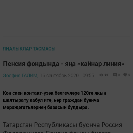
ЯҢАЛЫКЛАР ТАСМАСЫ
Пенсия фондында - яңа «кайнар линия»
Зөлфия ГАЛИМ,
16 сентябрь 2020 - 09:55
661
0
0
Көн саен контакт-үзәк белгечләре 120гә якын
шалтырату кабул итә, һәр граждан буенча
мөрәҗәгатьләрнең базасын булдыра.
Татарстан Республикасы буенча Россия