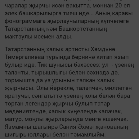
чаралар җырчы исән вакытта, моннан 20 ел
элек башкарылырга тиеш иде... Аның каравы
фонограммага җырлаучыларның күпчелеге
Татарстанның һәм Башкортстанның
мактаулы исемен алды.
Татарстанның халык артисты Хәмдүнә
Тимергалиева турында берничә китап язып
булыр иде. Тик шунысы бәхәссез: ул - үзенең
таланты, тырышлыгы белән сәхнәдә дә,
тормышта да үз урынын тапкан халык
җырчысы. Олы йөрәкле, таләпчән, милләтен
яратучы, сәнгатьттә үзенең юлы белән бара
торган легендар җырчы булып татар
мәдәниятендә, халык күңелендә калачак,
матур, моңлы җырларында мәңге яшәячәк.
Язмамны шагыйрә Сания Әхмәтҗанованың
шигырь юллары белән тәмамлыйм.