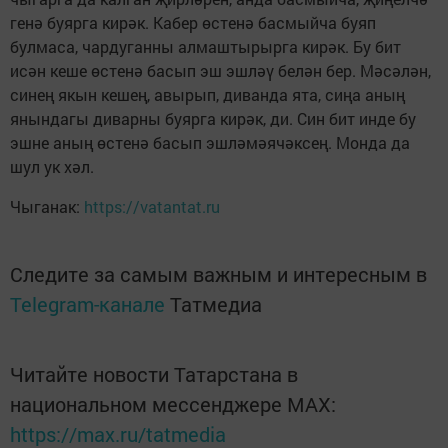
генә буярга кирәк. Кабер өстенә басмыйча буяп
булмаса, чардуганны алмаштырырга кирәк. Бу бит
исән кеше өстенә басып эш эшләү белән бер. Мәсәлән,
синең якын кешең, авырып, диванда ята, сиңа аның
янындагы диварны буярга кирәк, ди. Син бит инде бу
эшне аның өстенә басып эшләмәячәксең. Монда да
шул ук хәл.
Чыганак:
https://vatantat.ru
Следите за самым важным и интересным в
Telegram-канале
Татмедиа
Читайте новости Татарстана в
национальном мессенджере MАХ:
https://max.ru/tatmedia