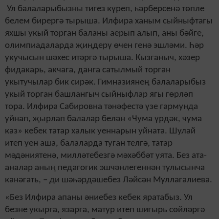
Ул балаларыбызны тигез күреп, һәрберсенә төпле
белем бирергә тырыша. Илфира ханым сыйныфтагы
яхшы укый торган баланы аерып алып, аны бәйге,
олимпиадаларда җиңдерү өчен генә эшләми. Һәр
укучысын шәхес итәргә тырыша. Кызганыч, хәзер
фидакарь, акчага, данга сатылмый торган
укытучылар бик сирәк. Гимназиянең балаларыбыз
укый торган башлангыч сыйныфлар ягы гөрләп
тора. Илфира Сабировна тәнәфестә үзе гармунда
уйнап, җырлап балалар белән «Чума үрдәк, чума
каз» кебек татар халык уеннарын уйната. Шулай
итеп уен аша, балаларда туган телгә, татар
мәдәниятенә, милләтебезгә мәхәббәт уята. Без ата-
аналар аның педагогик эшчәнлегеннән тулысынча
канәгать, – ди шәһәрдәшебез Ләйсән Муллагалиева.
«Без Илфира апаны әниебез кебек яратабыз. Ул
безне укырга, язарга, матур итеп шигырь сөйләргә