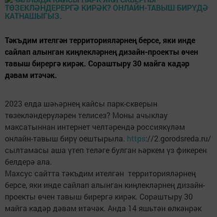
Тәкъдим ителгән территорияләрнең берсе, яки инде
сайлап алынган киңлекләрнең дизайн-проекты өчен
тавыш бирергә кирәк. Сораштыру 30 майга кадәр
дәвам итәчәк.
2023 елда шәһәрнең кайсы парк-скверын
төзекләндерүләрен телисез? Моны ачыклау
максатыннан интернет челтәрендә россиякүләм
онлайн-тавыш бирү оештырыла.
https
://2.gorodsreda.ru/
сылтамасы аша үтеп теләге булган һәркем үз фикерен
белдерә ала.
Махсус сайтта тәкъдим ителгән территорияләрнең
берсе, яки инде сайлап алынган киңлекләрнең дизайн-
проекты өчен тавыш бирергә кирәк. Сораштыру 30
майга кадәр дәвам итәчәк. Анда 14 яшьтән өлкәнрәк