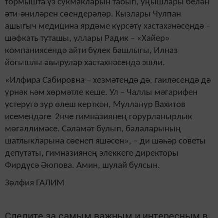
тормышта үз сукмакларын табып, уңышлары белән
әти-әниләрен сөендерәләр. Кызлары Чулпан
ашыгыч медицина ярдәме күрсәтү хастаханәсендә –
шәфкать туташы, уллары Радик – «Хайер»
компаниясендә айти бүлек башлыгы, Илназ
йогышлы авырулар хастахнәсендә эшли.
«Илфира Сабировна – хезмәтендә дә, гаиләсендә дә
үрнәк һәм хөрмәтле кеше. Ул – Чаллы мәгарифен
үстерүгә зур өлеш керткән, Мулланур Вахитов
исемендәге 2нче гимназиянең горурланырлык
мөгаллимәсе. Сәламәт булып, балаларының
шатлыкларына сөенеп яшәсен», – ди шәһәр советы
депутаты, гимназиянең элеккеге директоры
Фирдүсә Әюпова. Амин, шулай булсын.
Зөлфия ГАЛИМ
Следите за самым важным и интересным в