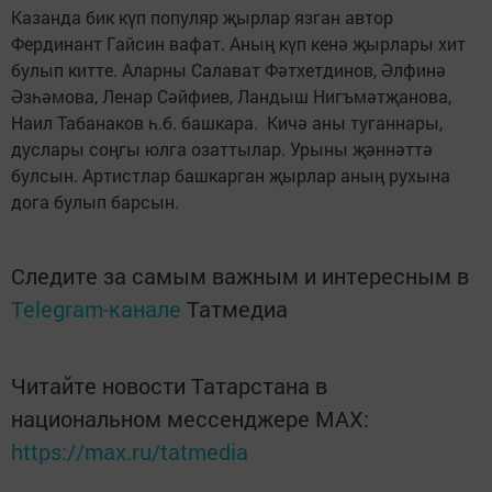
Казанда бик күп популяр җырлар язган автор
Фердинант Гайсин вафат. Аның күп кенә җырлары хит
булып китте. Аларны Салават Фәтхетдинов, Әлфинә
Әзһәмова, Ленар Сәйфиев, Ландыш Нигъмәтҗанова,
Наил Табанаков һ.б. башкара. Кичә аны туганнары,
дуслары соңгы юлга озаттылар. Урыны җәннәттә
булсын. Артистлар башкарган җырлар аның рухына
дога булып барсын.
Следите за самым важным и интересным в
Telegram-канале
Татмедиа
Читайте новости Татарстана в
национальном мессенджере MАХ:
https://max.ru/tatmedia