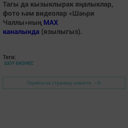
Тагы да кызыклырак яңалыклар,
фото һәм видеолар «Шәһри
Чаллы»ның
MAX
каналында
(язылыгыз).
Теги:
ШОУ БИЗНЕС
Перейти на страницу новости