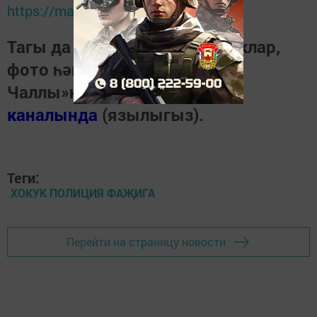
https://max.ru/tatmedia
Тагы да кызыклырак яңалыклар,
фото һәм видеолар «Шәһри
Чаллы»ның
MAX
каналында
(язылыгыз).
Теги:
ХОКУК ПОЛИЦИЯ ФАҖИГА
Перейти на страницу новости