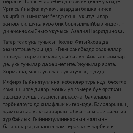
өйрәтте. Тәнәфесләребез дә бик күңелле уза иде.
Урта сыйныфка күчкәч, аңардан башка ничек
укырбыз. Гимназиябездә яхшы укытучылар
җитәрлек, шуңа күрә бик борчылмыйбыз инде», –
ди өченче сыйныф укучысы Азалия Насретдинова.
Татар теле укытучысы Нәзлия Фатыйхова да
хезмәттәше турында: «Гимназиябездә озак еллар
эшләүче хөрмәтле укытучыбыз ул. Аны әти-әниләр
дә, укытучылар да хөрмәт итә. Укучылар ярата.
Хөрмәткә, мактауга лаек укытучы», – диде.
Илфира Гыйниятуллина кебекләр турында бәхетле
язмыш иясе диләр. Чөнки ул гомере буе яраткан
эшендә булды, үзенең гаиләсенә, балаларын
тәрбияләүгә дә хилафлык китермәде. Балаларының
җәмгыятьтә үз урыннарын табуы – әти-әни өчен иң
зур байлык. Гыйниятуллиннарның «алтын»
баганалары, ышаныч һәм терәкләре һәрберсе