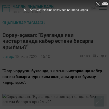
ЧАЛЛЫ ЯҢАЛЫКЛАРЫ
16+
4
Автоматическое закрытие баннера через
"Шәһри Чаллы" газетасы
ЯҢАЛЫКЛАР ТАСМАСЫ
Сорау-җавап: "Буяганда яки
чистартканда кабер өстенә басарга
ярыймы?"
автор,
18 май 2022 - 15:10
1106
0
0
"Әгәр чардуган буяганда, як-ягын чистарканда кабер
өстенә басарга туры килә икән, аны артык буямау
кадерлерәк".