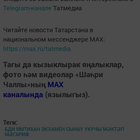
Telegram-канале
Татмедиа
Читайте новости Татарстана в
национальном мессенджере MАХ:
https://max.ru/tatmedia
Тагы да кызыклырак яңалыклар,
фото һәм видеолар «Шәһри
Чаллы»ның
MAX
каналында
(язылыгыз).
Теги:
БДИ ИМТИХАН ЭКЗАМЕН СЫНАУ УКУЧЫ МӘКТӘП
МӘГАРИФ