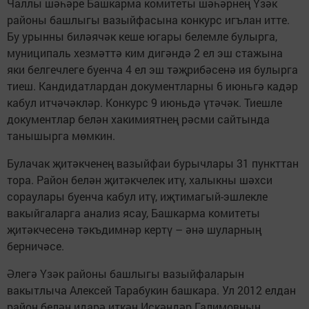
Чаллы шәһәре Башкарма комитеты шәһәрнең Үзәк
районы башлыгы вазыйфасына конкурс игълан итте.
Бу урынны биләячәк кеше югары белемле булырга,
муниципаль хезмәттә ким дигәндә 2 ел эш стажына
яки белгечлеге буенча 4 ел эш тәҗрибәсенә ия булырга
тиеш. Кандидатлардан документларны 6 июньгә кадәр
кабул итчәчәкләр. Конкурс 9 июньдә үтәчәк. Тиешле
документлар белән хакимиятнең рәсми сайтында
танышырга мөмкин.
Булачак җитәкченең вазыйфаи бурычлары 31 пункттан
тора. Район белән җитәкчелек итү, халыкны шәхси
сораулары буенча кабул итү, иҗтимагый-эшлекле
вакыйгаларга анализ ясау, Башкарма комитеты
җитәкчесенә тәкъдимнәр кертү – әнә шуларның
берничәсе.
Әлегә Үзәк районы башлыгы вазыйфаларын
вакытлыча Алексей Тарабукин башкара. Ул 2012 елдан
район белән идарә иткән Искәндәр Галимовның