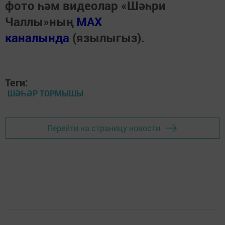
фото һәм видеолар «Шәһри
Чаллы»ның
MAX
каналында
(язылыгыз).
Теги:
ШӘҺӘР ТОРМЫШЫ
Перейти на страницу новости