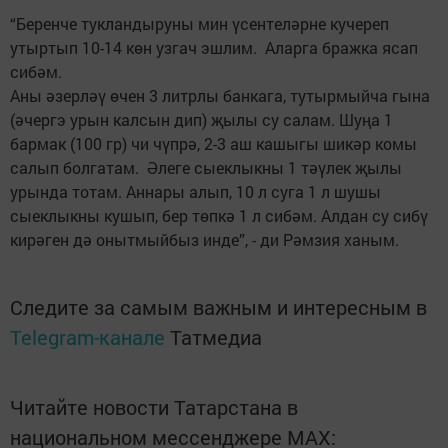
“Беренче тукландыруны мин үсентеләрне кучереп
утыртып 10-14 көн узгач эшлим. Аларга бражка ясап
сибәм.
Аны әзерләү өчен 3 литрлы банкага, тутырмыйча гына
(әчергэ урын калсын дип) җылы су салам. Шуңа 1
бармак (100 гр) чи чүпрә, 2-3 аш кашыгы шикәр комы
салып болгатам. Әлеге сыеклыкны 1 тәүлек җылы
урында тотам. Аннары алып, 10 л суга 1 л шушы
сыеклыкны кушып, бер төпкә 1 л сибәм. Алдан су сибү
кирәген дә онытмыйбыз инде”, - ди Рәмзия ханым.
Следите за самым важным и интересным в
Telegram-канале
Татмедиа
Читайте новости Татарстана в
национальном мессенджере MАХ: