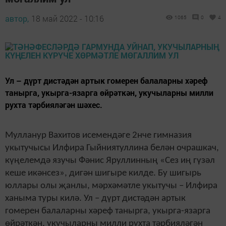
автор,
18 май 2022 - 10:16
1065
0
4
Ул – дүрт дистәдән артык гомерен балаларны хәреф
танырга, укырга-язарга өйрәткән, укучыларны милли
рухта тәрбияләгән шәхес.
Мулланур Вахитов исемендәге 2нче гимназия
укытучысы Илфира Гыйниятуллина белән очрашкач,
күңелемдә язучы Фәнис Яруллинның «Сез иң гүзәл
кеше икәнсез», дигән шигыре килде. Бу шигырь
юллары олы җанлы, мәрхәмәтле укытучы – Илфира
ханыма туры килә. Ул – дүрт дистәдән артык
гомерен балаларны хәреф танырга, укырга-язарга
өйрәткән, укучыларны милли рухта тәрбияләгән