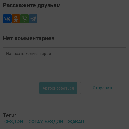
Расскажите друзьям
Нет комментариев
Отправить
Авторизоваться
Теги:
СЕЗДӘН – СОРАУ, БЕЗДӘН –ҖАВАП