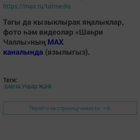
https://max.ru/tatmedia
Тагы да кызыклырак яңалыклар,
фото һәм видеолар «Шәһри
Чаллы»ның
MAX
каналында
(язылыгыз).
Теги:
БАКЧА УҢЫШ ҖӘЙ
Перейти на страницу новости