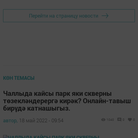
Перейти на страницу новости
КӨН ТЕМАСЫ
Чаллыда кайсы парк яки скверны
төзекләндерергә кирәк? Онлайн-тавыш
бирүдә катнашыгыз.
автор,
18 май 2022 - 09:54
1040
0
0