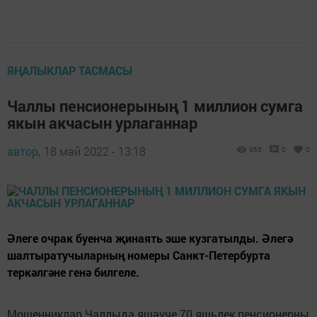
ЯҢАЛЫКЛАР ТАСМАСЫ
Чаллы пенсионерының 1 миллион сумга
якын акчасын урлаганнар
автор,
18 май 2022 - 13:18
955
0
0
Әлеге очрак буенча җинаять эше кузгатылды. Әлегә
шалтыратучыларның номеры Санкт-Петербурта
теркәлгәне генә билгеле.
Мошенниклар Чаллыда яшәүче 70 яшьлек пенсионерны