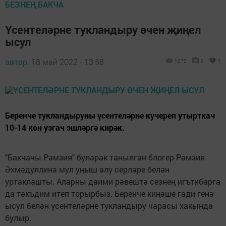
БЕЗНЕҢ БАКЧА
Үсентеләрне тукландыру өчен җиңел
ысул
автор,
18 май 2022 - 13:58
1272
0
1
Беренче тукландыруны үсентеләрне кучереп утырткач
10-14 көн узгач эшләргә кирәк.
"Бакчачы Рәмзия" буларак танылган блогер Рәмзия
Әхмәдуллина мул уңыш алу серләре белән
уртаклашты. Аларны даими рәвештә сезнең игътибарга
да тәкъдим итеп торырбыз. Беренче киңәше гади генә
ысул белән үсентеләрне тукландыру чарасы хакында
булыр.