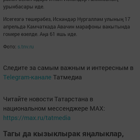
урынбасары иде.
Исегезгә төшерәбез, Искәндәр Нургалләм улының 17
апрельдә Камчаткада Авачин марафоны вакытында
гомере өзелде. Аңа 61 яшь иде.
Фото:
s.tnv.ru
Следите за самым важным и интересным в
Telegram-канале
Татмедиа
Читайте новости Татарстана в
национальном мессенджере MАХ:
https://max.ru/tatmedia
Тагы да кызыклырак яңалыклар,