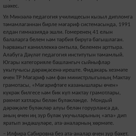
шәхес.
Ул Минзәлә педагогия училищесын кызыл дипломга
тәмамлаганнан бирле мәгариф системасында, 1991
елдан гимназиядә эшли. Гомеренең 41 елын
балаларга белем һәм тәрбия бирүгә багышлаган.
Һәрвакыт камиллеккә омтыла, белемен арттыра.
Алабуга Дәүләт педагогия институтын тәмамлый.
Югары категорияле башлангыч сыйныфлар
укытучысы дәрәҗәсенә иреште. Фидакарь хезмәте
өчен ТР Мәгариф һәм фән министрлыгының Мактау
грамотасы, «Мәгарифтәге казанышлары өчен»
күкрәк билгесе һәм бик күп мактау грамотлары,
рәхмәт хатлары белән бүләкләнде. Мондый
дәрәҗәле бүләкләр алуы белән горурланса да,
аның өчен иң зур бүләк укучыларының «апа» дип
яратып эндәшүләре, ата-аналарның хөрмәте.
– Илфира Сабировна без ата-аналар өчен зур бәхет.