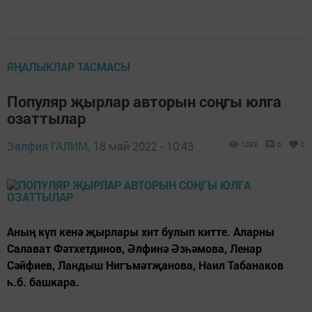
ЯҢАЛЫКЛАР ТАСМАСЫ
Популяр җырлар авторын соңгы юлга
озаттылар
Зөлфия ГАЛИМ,
18 май 2022 - 10:43
1083
0
0
Аның күп кенә җырлары хит булып китте. Аларны
Салават Фәтхетдинов, Әлфинә Әзһәмова, Ленар
Сәйфиев, Ландыш Нигъмәтҗанова, Наил Табанаков
һ.б. башкара.