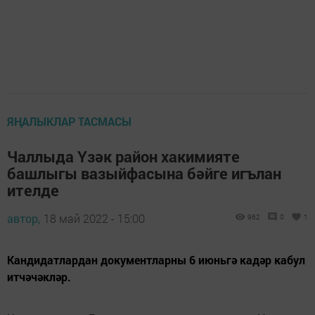
ЯҢАЛЫКЛАР ТАСМАСЫ
Чаллыда Үзәк район хакимияте
башлыгы вазыйфасына бәйге игълан
ителде
автор,
18 май 2022 - 15:00
962
0
1
Кандидатлардан документларны 6 июньгә кадәр кабул
итчәчәкләр.