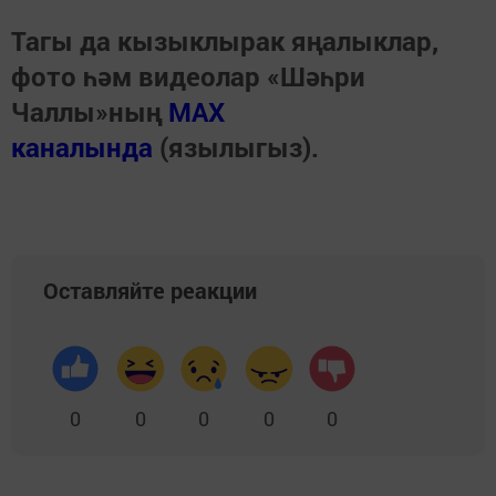
Тагы да кызыклырак яңалыклар,
фото һәм видеолар «Шәһри
Чаллы»ның
MAX
каналында
(язылыгыз).
Оставляйте реакции
0
0
0
0
0