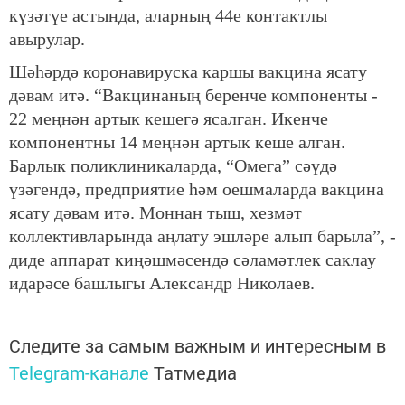
күзәтүе астында, аларның 44е контактлы
авырулар.
Шәһәрдә коронавируска каршы вакцина ясату
дәвам итә. “Вакцинаның беренче компоненты -
22 меңнән артык кешегә ясалган. Икенче
компонентны 14 меңнән артык кеше алган.
Барлык поликлиникаларда, “Омега” сәүдә
үзәгендә, предприятие һәм оешмаларда вакцина
ясату дәвам итә. Моннан тыш, хезмәт
коллективларында аңлату эшләре алып барыла”, -
диде аппарат киңәшмәсендә сәламәтлек саклау
идарәсе башлыгы Александр Николаев.
Следите за самым важным и интересным в
Telegram-канале
Татмедиа