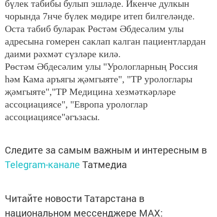
бүлек табибы булып эшләде. Икенче дулкын
чорында 7нче бүлек мөдире итеп билгеләнде.
Оста табиб буларак Рөстәм Әбдесәлим улы
адресына гомерен саклап калган пациентлардан
даими рәхмәт сүзләре килә.
Рөстәм Әбдесәлим улы "Урологларның Россия
һәм Кама аръягы җәмгыяте", "ТР урологлары
җәмгыяте","ТР Медицина хезмәткәрләре
ассоциациясе", "Европа урологлар
ассоциациясе"әгъзасы.
Следите за самым важным и интересным в
Telegram-канале
Татмедиа
Читайте новости Татарстана в
национальном мессенджере MАХ: