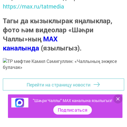
https://max.ru/tatmedia
Тагы да кызыклырак яңалыклар,
фото һәм видеолар «Шәһри
Чаллы»ның
MAX
каналында
(язылыгыз).
Перейти на страницу новости
"Шәһри Чаллы" MAX каналына язылыгыз!
Подписаться