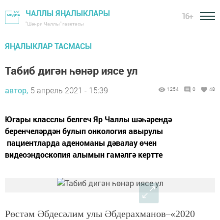
ЧАЛЛЫ ЯҢАЛЫКЛАРЫ
16+
"Шәһри Чаллы" газетасы
ЯҢАЛЫКЛАР ТАСМАСЫ
Табиб дигән һөнәр иясе ул
автор,
5 апрель 2021 - 15:39
1254
0
48
Югары класслы белгеч Яр Чаллы шәһәрендә
беренчеләрдән булып онкология авырулы
пациентларда аденоманы дәвалау өчен
видеоэндоскопия алымын гамәлгә кертте
Рөстәм Әбдесәлим улы Әбдерахманов–«2020