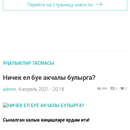
Перейти на страницу новости
ЯҢАЛЫКЛАР ТАСМАСЫ
Ничек ел буе акчалы булырга?
admin,
4 апрель 2021 - 20:18
864
0
2
Сыналган халык киңәшләре ярдәм итә!