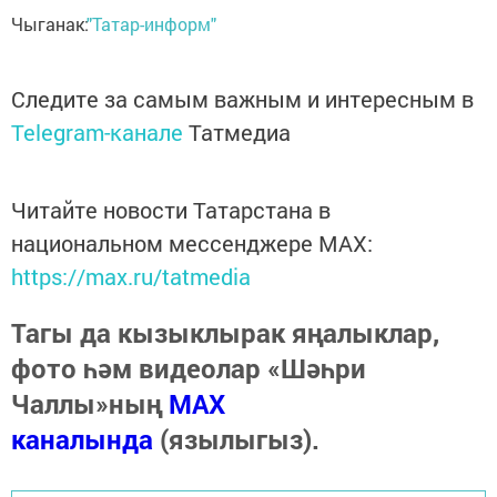
Чыганак:
"Татар-информ"
Следите за самым важным и интересным в
Telegram-канале
Татмедиа
Читайте новости Татарстана в
национальном мессенджере MАХ:
https://max.ru/tatmedia
Тагы да кызыклырак яңалыклар,
фото һәм видеолар «Шәһри
Чаллы»ның
MAX
каналында
(язылыгыз).