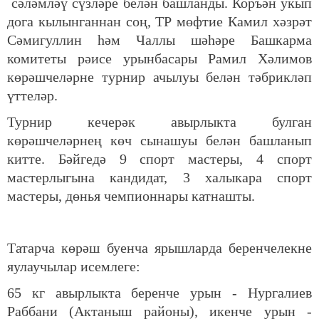
сәләмләү сүзләре белән башланды. Коръән укып
дога кылынганнан соң, ТР мөфтие Камил хәзрәт
Сәмигуллин һәм Чаллы шәһәре Башкарма
комитеты рәисе урынбасары Рамил Хәлимов
көрәшчеләрне турнир ачылуы белән тәбрикләп
үттеләр.
Турнир кечерәк авырлыкта булган
көрәшчеләрнең көч сынашуы белән башланып
китте. Бәйгедә 9 спорт мастеры, 4 спорт
мастерлыгына кандидат, 3 халыкара спорт
мастеры, дөнья чемпионнары катнашты.
Татарча көрәш буенча ярышларда беренчелекне
яулаучылар исемлеге:
65 кг авырлыкта беренче урын - Нургалиев
Раббани (Актаныш районы), икенче урын -