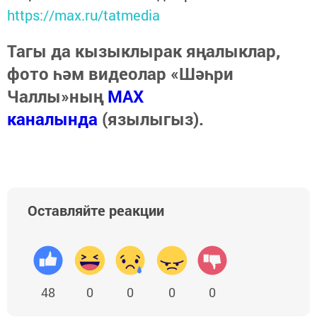
https://max.ru/tatmedia
Тагы да кызыклырак яңалыклар,
фото һәм видеолар «Шәһри
Чаллы»ның
MAX
каналында
(язылыгыз).
Оставляйте реакции
48
0
0
0
0