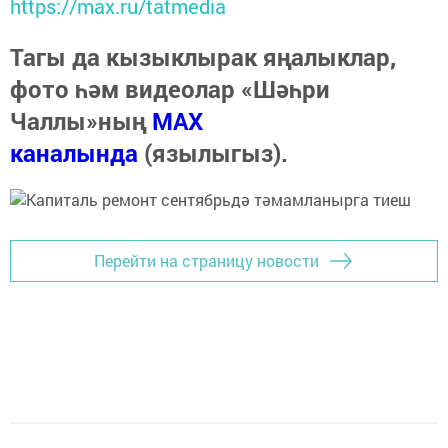
https://max.ru/tatmedia
Тагы да кызыклырак яңалыклар,
фото һәм видеолар «Шәһри
Чаллы»ның
MAX
каналында
(язылыгыз).
Перейти на страницу новости