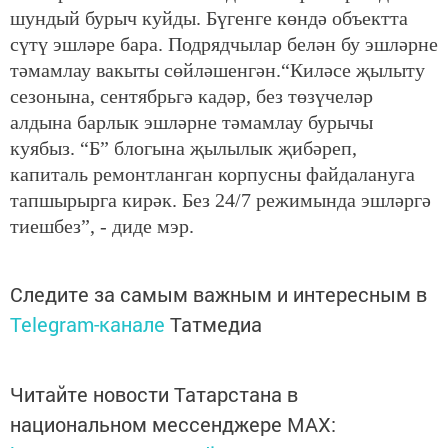
шундый бурыч куйды. Бүгенге көндә объектта
сүтү эшләре бара. Подрядчылар белән бу эшләрне
тәмамлау вакыты сөйләшенгән.“Киләсе җылыту
сезонына, сентябрьгә кадәр, без төзүчеләр
алдына барлык эшләрне тәмамлау бурычы
куябыз. “Б” блогына җылылык җибәреп,
капиталь ремонтланган корпусны файдалануга
тапшырырга кирәк. Без 24/7 режимында эшләргә
тиешбез”, - диде мэр.
Следите за самым важным и интересным в
Telegram-канале
Татмедиа
Читайте новости Татарстана в
национальном мессенджере MАХ: