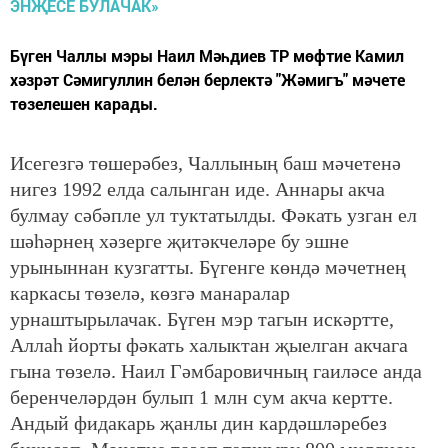
Бүген Чаллы мэры Наил Мәһдиев ТР мөфтие Камил
хәзрәт Сәмигуллин белән берлектә "Жәмигъ" мәчете
төзелешен карады.
Исегезгә төшерәбез, Чаллының баш мәчетенә
нигез 1992 елда салынган иде. Аннары акча
булмау сәбәпле ул туктатылды. Фәкать узган ел
шәһәрнең хәзерге җитәкчеләре бу эшне
урыныннан кузгатты. Бүгенге көндә мәчетнең
каркасы төзелә, көзгә манаралар
урнаштырылачак. Бүген мэр тагын искәртте,
Аллаһ йорты фәкать халыктан җыелган акчага
гына төзелә. Наил Гәмбаровичның гаиләсе анда
беренчеләрдән булып 1 млн сум акча кертте.
Андый фидакарь җанлы дин кардәшләребез