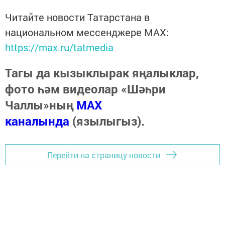
Читайте новости Татарстана в
национальном мессенджере MАХ:
https://max.ru/tatmedia
Тагы да кызыклырак яңалыклар,
фото һәм видеолар «Шәһри
Чаллы»ның
MAX
каналында
(язылыгыз).
Перейти на страницу новости