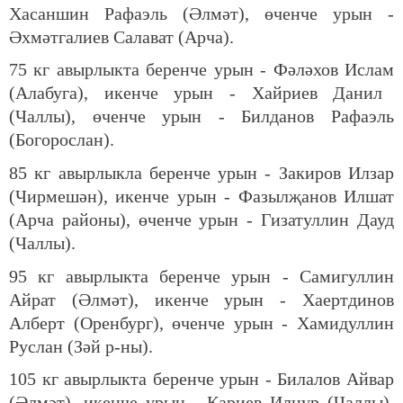
Хасаншин Рафаэль (Әлмәт), өченче урын -
Әхмәтгалиев Салават (Арча).
75
кг авырлыкта беренче урын
-
Фәләхов Ислам
(Алабуга), икенче урын - Хайриев Данил
(Чаллы), өченче урын - Билданов Рафаэль
(Богорослан).
85 кг авырлыкла беренче урын - Закиров Илзар
(Чирмешән), икенче урын - Фазылҗанов Илшат
(Арча районы), өченче урын - Гизатуллин Дауд
(Чаллы).
95 кг авырлыкта беренче урын - Самигуллин
Айрат (Әлмәт), икенче урын - Хаертдинов
Алберт (Оренбург), өченче урын - Хамидуллин
Руслан (Зәй р-ны).
105 кг авырлыкта беренче урын - Билалов Айвар
(Әлмәт), икенче урын - Кариев Илнур (Чаллы),