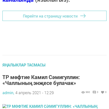
Перейти на страницу новости
ЯҢАЛЫКЛАР ТАСМАСЫ
ТР мөфтие Камил Сәмигуллин:
«Чаллының энҗесе булачак»
admin,
4 апрель 2021 - 12:29
990
0
0