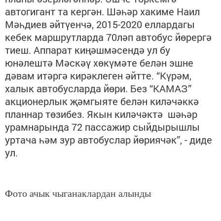
автогигант та кергән. Шәһәр хакиме Наил
Мәһдиев әйтүенчә, 2015-2020 еллардагы
кебек маршрутларда 70ләп автобус йөрергә
тиеш. Аппарат киңәшмәсендә ул бу
юнәлештә Мәскәү хөкүмәте белән эшне
дәвам итәргә кирәклеген әйтте. “Күрәм,
халык автобусларда йөри. Без “КАМАЗ”
акционерлык җәмгыяте белән киләчәккә
планнар төзибез. Якын киләчәктә шәһәр
урамнарында 72 пассажир сыйдырышлы
уртача һәм зур автобуслар йөриячәк”, - диде
ул.
Фото ачык чыганаклардан алынды