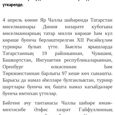
үткәрелде.
4 апрель
көнне Яр Чаллы шәһәрендә Татарстан
мөселманнары Диния нәзарәте кубогына
мөселманнарның татар милли көрәше һәм кул
көрәше буенча берләштерелгән XII Рәсәйкүләм
турниры булып үтте. Быелгы ярышларда
Татарстанның 19 районыннан, Чувашия,
Башкортстан, Ингушетия республикаларыннан,
Оренбург өлкәсеннән һәм
Төркмәнстаннан барлыгы 97 кеше көч сынашты.
Барысы да намаз әһелләре булганлыктан, турнир
шартлары буенча иң башта намаз кагыйдәләре
буенча имтихан үттеләр.
Бәйгене ачу тантанасы Чаллы шәһәре имам-
мөхтәсибе Әлфәс хәзрәт Гайфуллинның