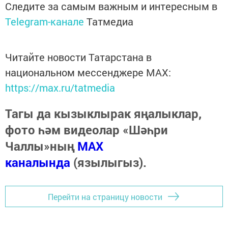
Следите за самым важным и интересным в
Telegram-канале
Татмедиа
Читайте новости Татарстана в
национальном мессенджере MАХ:
https://max.ru/tatmedia
Тагы да кызыклырак яңалыклар,
фото һәм видеолар «Шәһри
Чаллы»ның
MAX
каналында
(язылыгыз).
Перейти на страницу новости