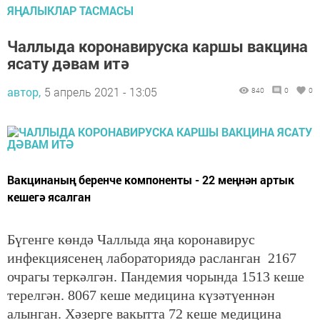
ЯҢАЛЫКЛАР ТАСМАСЫ
Чаллыда коронавируска каршы вакцина
ясату дәвам итә
автор,
5 апрель 2021 - 13:05
840
0
0
Вакцинаның беренче компоненты - 22 меңнән артык
кешегә ясалган
Бүгенге көндә Чаллыда яңа коронавирус
инфекциясенең лабораториядә расланган
2167
очрагы теркәлгән. Пандемия чорында 1513 кеше
терелгән. 8067 кеше медицина күзәтүеннән
алынган. Хәзерге вакытта 72 кеше медицина