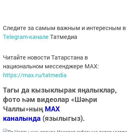
Следите за самым важным и интересным в
Telegram-канале
Татмедиа
Читайте новости Татарстана в
национальном мессенджере MАХ:
https://max.ru/tatmedia
Тагы да кызыклырак яңалыклар,
фото һәм видеолар «Шәһри
Чаллы»ның
MAX
каналында
(язылыгыз).