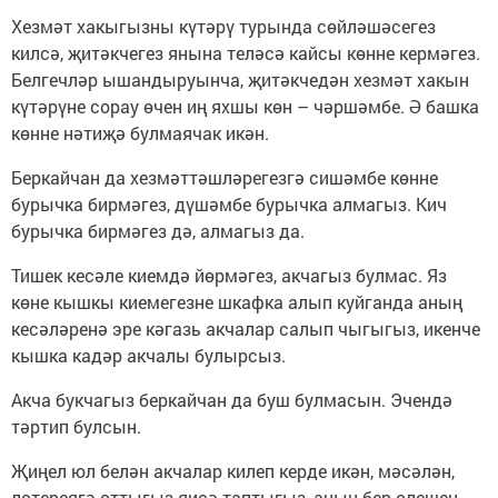
Хезмәт хакыгызны күтәрү турында сөйләшәсегез
килсә, җитәкчегез янына теләсә кайсы көнне кермәгез.
Белгечләр ышандыруынча, җитәкчедән хезмәт хакын
күтәрүне сорау өчен иң яхшы көн – чәршәмбе. Ә башка
көнне нәтиҗә булмаячак икән.
Беркайчан да хезмәттәшләрегезгә сишәмбе көнне
бурычка бирмәгез, дүшәмбе бурычка алмагыз. Кич
бурычка бирмәгез дә, алмагыз да.
Тишек кесәле киемдә йөрмәгез, акчагыз булмас. Яз
көне кышкы киемегезне шкафка алып куйганда аның
кесәләренә эре кәгазь акчалар салып чыгыгыз, икенче
кышка кадәр акчалы булырсыз.
Акча букчагыз беркайчан да буш булмасын. Эчендә
тәртип булсын.
Җиңел юл белән акчалар килеп керде икән, мәсәлән,
лотереягә оттыгыз яисә таптыгыз, аның бер өлешен