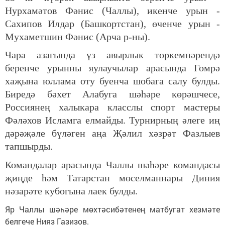
Нурхамәтов Фәнис (Чаллы), икенче урын -
Сахипов Илдар (Башкортстан), өченче урын -
Мухаметшин Фәнис (Арча р-ны).
Чара азагында үз авырлык төркемнәрендә
беренче урынны яулаучылар арасында Гомрә
хаҗына юллама оту буенча шобага салу булды.
Биредә бәхет Алабуга шәһәре көрәшчесе,
Россиянең халыкара класслы спорт мастеры
Фәләхов Исламга елмайды. Турнирның әлеге иң
дәрәҗәле бүләген аңа Җәлил хәзрәт Фазлыев
тапшырды.
Командалар арасында Чаллы шәһәре командасы
җиңде һәм Татарстан мөселманнары Диния
нәзарәте кубогына лаек булды.
Яр Чаллы шәһәре мөхтәсибәтенең матбугат хезмәте
белгече Нияз Газизов.