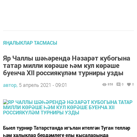
ЯҢАЛЫКЛАР ТАСМАСЫ
Яр Чаллы шәһәрендә Нәзарәт кубогына
татар милли көрәше һәм кул көрәше
буенча XII россиякүләм турниры узды
автор,
5 апрель 2021 - 09:01
858
0
0
Быел турнир Татарстанда игълан ителгән Туган телләр
һәм халыклар бердәмлеге елы кысаларында