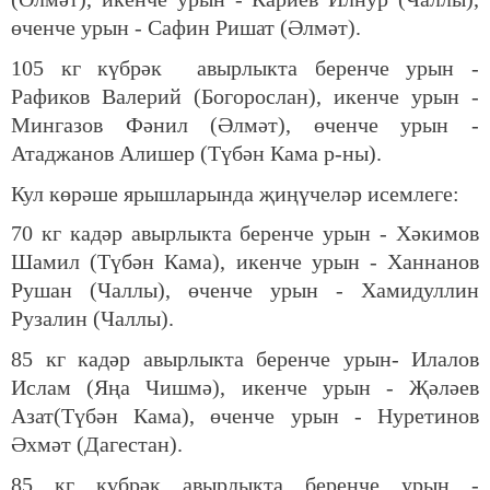
өченче урын - Сафин Ришат (Әлмәт).
105 кг күбрәк авырлыкта беренче урын -
Рафиков Валерий (Богорослан), икенче урын -
Мингазов Фәнил (Әлмәт), өченче урын -
Атаджанов Алишер (Түбән Кама р-ны).
Кул көрәше ярышларында җиңүчеләр исемлеге:
70 кг кадәр авырлыкта беренче урын - Хәкимов
Шамил (Түбән Кама), икенче урын - Ханнанов
Рушан (Чаллы), өченче урын - Хамидуллин
Рузалин (Чаллы).
85 кг кадәр авырлыкта беренче урын- Илалов
Ислам (Яңа Чишмә), икенче урын - Җәләев
Азат(Түбән Кама), өченче урын - Нуретинов
Әхмәт (Дагестан).
85 кг күбрәк авырлыкта беренче урын -