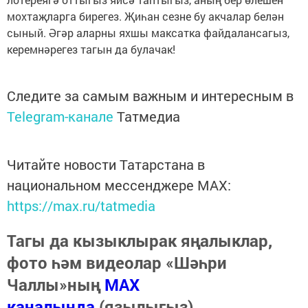
мохтаҗларга бирегез. Җиһан сезне бу акчалар белән
сыный. Әгәр аларны яхшы максатка файдалансагыз,
керемнәрегез тагын да булачак!
Следите за самым важным и интересным в
Telegram-канале
Татмедиа
Читайте новости Татарстана в
национальном мессенджере MАХ:
https://max.ru/tatmedia
Тагы да кызыклырак яңалыклар,
фото һәм видеолар «Шәһри
Чаллы»ның
MAX
каналында
(язылыгыз).