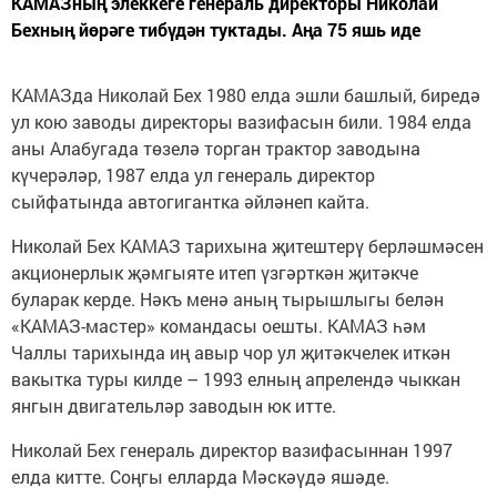
КАМАЗның элеккеге генераль директоры Николай
Бехның йөрәге тибүдән туктады. Аңа 75 яшь иде
КАМАЗда Николай Бех 1980 елда эшли башлый, биредә
ул кою заводы директоры вазифасын били. 1984 елда
аны Алабугада төзелә торган трактор заводына
күчерәләр, 1987 елда ул генераль директор
сыйфатында автогигантка әйләнеп кайта.
Николай Бех КАМАЗ тарихына җитештерү берләшмәсен
акционерлык җәмгыяте итеп үзгәрткән җитәкче
буларак керде. Нәкъ менә аның тырышлыгы белән
«КАМАЗ-мастер» командасы оешты. КАМАЗ һәм
Чаллы тарихында иң авыр чор ул җитәкчелек иткән
вакытка туры килде – 1993 елның апрелендә чыккан
янгын двигательләр заводын юк итте.
Николай Бех генераль директор вазифасыннан 1997
елда китте. Соңгы елларда Мәскәүдә яшәде.