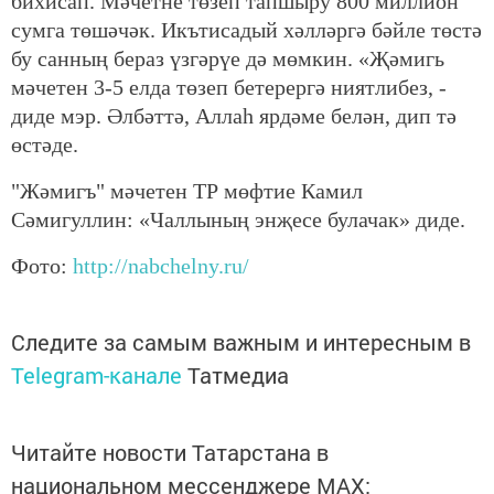
бихисап. Мәчетне төзеп тапшыру 800 миллион
сумга төшәчәк. Икътисадый хәлләргә бәйле төстә
бу санның бераз үзгәрүе дә мөмкин. «Җәмигь
мәчетен 3-5 елда төзеп бетерергә ниятлибез, -
диде мэр. Әлбәттә, Аллаһ ярдәме белән, дип тә
өстәде.
"Жәмигъ" мәчетен ТР мөфтие Камил
Сәмигуллин: «Чаллының энҗесе булачак» диде.
Фото:
http://nabchelny.ru/
Следите за самым важным и интересным в
Telegram-канале
Татмедиа
Читайте новости Татарстана в
национальном мессенджере MАХ: