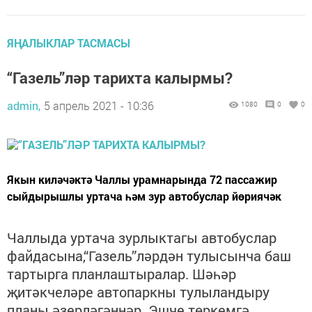
ЯҢАЛЫКЛАР ТАСМАСЫ
“Газель”ләр тарихта калырмы?
admin,
5 апрель 2021 - 10:36
1080
0
0
Якын киләчәктә Чаллы урамнарында 72 пассажир
сыйдырышлы уртача һәм зур автобуслар йөриячәк
Чаллыда уртача зурлыктагы автобуслар
файдасына,“Газель”ләрдән тулысынча баш
тартырга планлаштыралар. Шәһәр
җитәкчеләре автопаркны тулыландыру
планы әзерләгәннәр. Эшче төркемгә