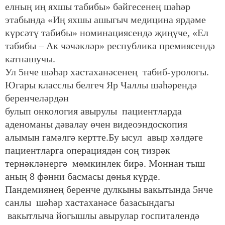
елның иң яхшы табибы» бәйгесенең шәһәр
этабында «Иң яхшы ашыгыч медицина ярдәме
күрсәтү табибы» номинациясендә җиңүче, «Ел
табибы – Ак чәчәкләр» республика премиясендә
катнашучы.
Ул 5нче шәһәр хастаханәсенең табиб-урологы.
Югары класслы белгеч Яр Чаллы шәһәрендә
беренчеләрдән
булып онкология авырулы пациентларда
аденоманы дәвалау өчен видеоэндоскопия
алымын гамәлгә кертте.Бу ысул авыр хәлдәге
пациентларга операциядән соң тизрәк
тернәкләнергә мөмкинлек бирә. Моннан тыш
аның 8 фәнни басмасы дөнья күрде.
Пандемиянең беренче дулкыны вакытында 5нче
санлы шәһәр хастаханәсе базасындагы
вакытлыча йогышлы авырулар госпиталендә