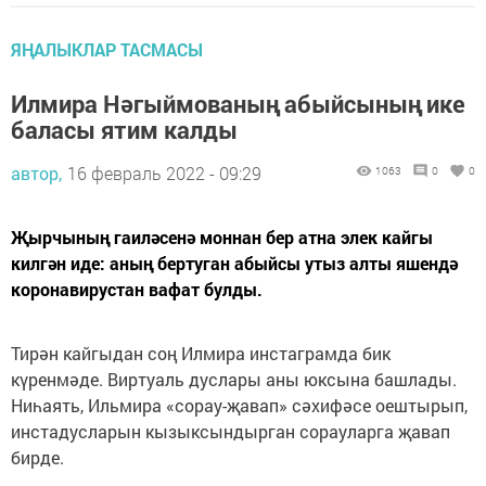
ЯҢАЛЫКЛАР ТАСМАСЫ
Илмира Нәгыймованың абыйсының ике
баласы ятим калды
автор,
16 февраль 2022 - 09:29
1063
0
0
Җырчының гаиләсенә моннан бер атна элек кайгы
килгән иде: аның бертуган абыйсы утыз алты яшендә
коронавирустан вафат булды.
Тирән кайгыдан соң Илмира инстаграмда бик
күренмәде. Виртуаль дуслары аны юксына башлады.
Ниһаять, Ильмира «сорау-җавап» сәхифәсе оештырып,
инстадусларын кызыксындырган сорауларга җавап
бирде.