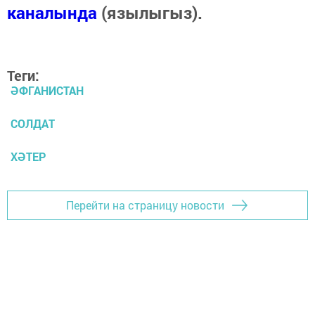
каналында
(язылыгыз).
Теги:
ӘФГАНИСТАН
СОЛДАТ
ХӘТЕР
Перейти на страницу новости