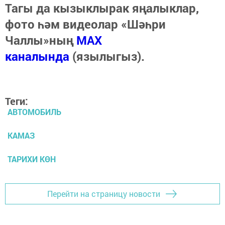
Тагы да кызыклырак яңалыклар,
фото һәм видеолар «Шәһри
Чаллы»ның
MAX
каналында
(язылыгыз).
Теги:
АВТОМОБИЛЬ
КАМАЗ
ТАРИХИ КӨН
Перейти на страницу новости