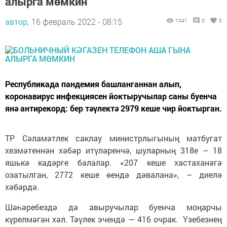
алырга мөмкин
автор,
16 февраль 2022 - 08:15
1041
0
0
Республикада пандемия башланганнан алып,
коронавирус инфекциясен йоктыручылар саны буенча
янә антирекорд: бер тәүлектә 2979 кеше чир йоктырган.
ТР Сәламәтлек саклау министрлыгының матбугат
хезмәтеннән хәбәр итүләренчә, шуларның 318е – 18
яшькә кадәрге балалар. «207 кеше хастаханәгә
озатылган, 2772 кеше өендә дәвалана», – диелә
хәбәрдә.
Шәһәребездә дә авыручылар буенча моңарчы
күрелмәгән хәл. Тәүлек эчендә — 416 очрак. Үзебезнең