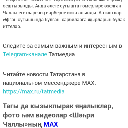
оештырылды. Анда әлеге сугышта гомерләре өзелгән
Чаллы егетләренең һәрберсе искә алынды. Артистлар
Әфган сугышында булган хәрбиләргә җырларын бүләк
иттеләр.
Следите за самым важным и интересным в
Telegram-канале
Татмедиа
Читайте новости Татарстана в
национальном мессенджере MАХ:
https://max.ru/tatmedia
Тагы да кызыклырак яңалыклар,
фото һәм видеолар «Шәһри
Чаллы»ның
MAX