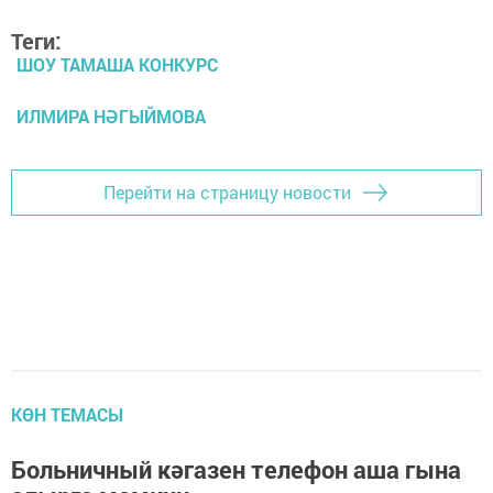
Теги:
ШОУ ТАМАША КОНКУРС
ИЛМИРА НӘГЫЙМОВА
Перейти на страницу новости
КӨН ТЕМАСЫ
Больничный кәгазен телефон аша гына