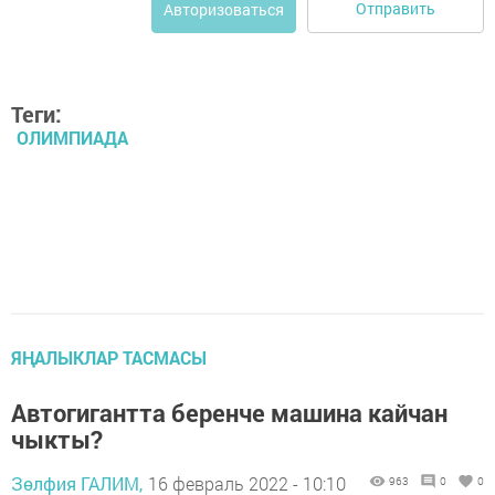
Отправить
Авторизоваться
Теги:
ОЛИМПИАДА
ЯҢАЛЫКЛАР ТАСМАСЫ
Автогигантта беренче машина кайчан
чыкты?
Зөлфия ГАЛИМ,
16 февраль 2022 - 10:10
963
0
0