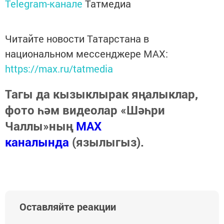
Telegram-канале
Татмедиа
Читайте новости Татарстана в
национальном мессенджере MАХ:
https://max.ru/tatmedia
Тагы да кызыклырак яңалыклар,
фото һәм видеолар «Шәһри
Чаллы»ның
MAX
каналында
(язылыгыз).
Оставляйте реакции