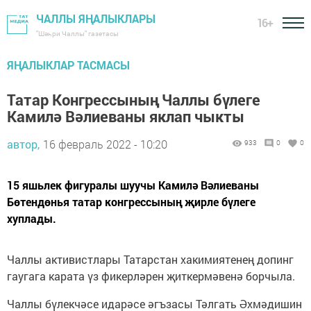
ЧАЛЛЫ ЯҢАЛЫКЛАРЫ
16+
"Шәһри Чаллы" газетасы
ЯҢАЛЫКЛАР ТАСМАСЫ
Татар Конгрессының Чаллы бүлеге
Камилә Вәлиеваны яклап чыкты
автор,
16 февраль 2022 - 10:20
933
0
0
15 яшьлек фигуралы шуучы Камилә Вәлиеваны
Бөтендөнья татар конгрессының җирле бүлеге
хуплады.
Чаллы активистлары Татарстан хакимиятенең допинг
гаугага карата үз фикерләрен җиткермәвенә борчыла.
Чаллы бүлекчәсе идарәсе әгъзасы Тәлгать Әхмәдишин