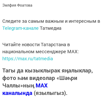
Зөлфия Фоатова
Следите за самым важным и интересным в
Telegram-канале
Татмедиа
Читайте новости Татарстана в
национальном мессенджере MАХ:
https://max.ru/tatmedia
Тагы да кызыклырак яңалыклар,
фото һәм видеолар «Шәһри
Чаллы»ның
MAX
каналында
(язылыгыз).