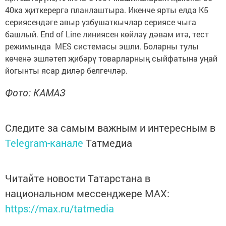
40ка җиткерергә планлаштыра. Икенче ярты елда К5
сериясендәге авыр үзбушаткычлар сериясе чыга
башлый. End of Line линиясен көйләү дәвам итә, тест
режимында MES системасы эшли. Боларны тулы
көченә эшләтеп җибәрү товарларның сыйфатына уңай
йогынты ясар диләр белгечләр.
Фото: КАМАЗ
Следите за самым важным и интересным в
Telegram-канале
Татмедиа
Читайте новости Татарстана в
национальном мессенджере MАХ:
https://max.ru/tatmedia