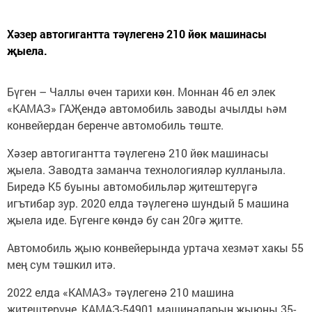
Хәзер автогигантта тәүлегенә 210 йөк машинасы
җыела.
Бүген – Чаллы өчен тарихи көн. Моннан 46 ел элек
«КАМАЗ» ГАҖендә автомобиль заводы ачылды һәм
конвейердан беренче автомобиль төште.
Хәзер автогигантта тәүлегенә 210 йөк машинасы
җыела. Заводта заманча технологияләр кулланыла.
Биредә К5 буыны автомобильләр җитештерүгә
игътибар зур. 2020 елда тәүлегенә шундый 5 машина
җыела иде. Бүгенге көндә бу сан 20гә җитте.
Автомобиль җыю конвейерында уртача хезмәт хакы 55
мең сум тәшкил итә.
2022 елда «КАМАЗ» тәүлегенә 210 машина
җитештерүне, КАМАЗ-54901 машиналарын җыюны 35-