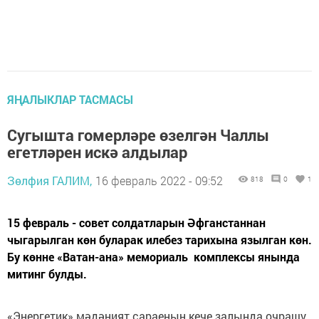
ЯҢАЛЫКЛАР ТАСМАСЫ
Сугышта гомерләре өзелгән Чаллы
егетләрен искә алдылар
Зөлфия ГАЛИМ,
16 февраль 2022 - 09:52
818
0
1
15 февраль - совет солдатларын Әфганстаннан
чыгарылган көн буларак илебез тарихына язылган көн.
Бу көнне «Ватан-ана» мемориаль комплексы янында
митинг булды.
«Энергетик» мәдәният сараеның кече залында очрашу