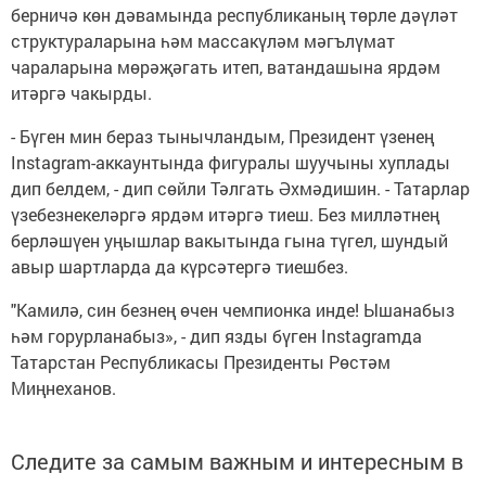
берничә көн дәвамында республиканың төрле дәүләт
структураларына һәм массакүләм мәгълүмат
чараларына мөрәҗәгать итеп, ватандашына ярдәм
итәргә чакырды.
- Бүген мин бераз тынычландым, Президент үзенең
Instagram-аккаунтында фигуралы шуучыны хуплады
дип белдем, - дип сөйли Тәлгать Әхмәдишин. - Татарлар
үзебезнекеләргә ярдәм итәргә тиеш. Без милләтнең
берләшүен уңышлар вакытында гына түгел, шундый
авыр шартларда да күрсәтергә тиешбез.
"Камилә, син безнең өчен чемпионка инде! Ышанабыз
һәм горурланабыз», - дип язды бүген Instagramда
Татарстан Республикасы Президенты Рөстәм
Миңнеханов.
Следите за самым важным и интересным в