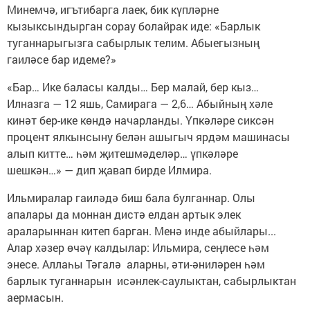
Минемчә, игътибарга лаек, бик күпләрне
кызыксындырган сорау болайрак иде: «Барлык
туганнарыгызга сабырлык телим. Абыегызның
гаиләсе бар идеме?»
«Бар… Ике баласы калды… Бер малай, бер кыз…
Илназга — 12 яшь, Самирага — 2,6… Абыйның хәле
кинәт бер-ике көндә начарланды. Үпкәләре сиксән
процент ялкынсыну белән ашыгыч ярдәм машинасы
алып китте… һәм җитешмәделәр… үпкәләре
шешкән…» — дип җавап бирде Илмира.
Ильмиралар гаиләдә биш бала булганнар. Олы
апалары да моннан дистә елдан артык элек
араларыннан китеп барган. Менә инде абыйлары...
Алар хәзер өчәү калдылар: Ильмира, сеңлесе һәм
энесе. Аллаһы Тәгалә аларны, әти-әниләрен һәм
барлык туганнарын исәнлек-саулыктан, сабырлыктан
аермасын.