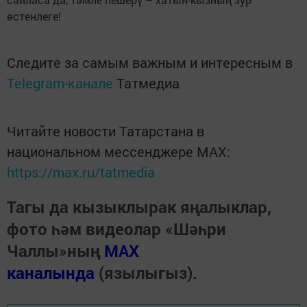
өстенлеге!
Следите за самым важным и интересным в
Telegram-канале
Татмедиа
Читайте новости Татарстана в
национальном мессенджере MАХ:
https://max.ru/tatmedia
Тагы да кызыклырак яңалыклар,
фото һәм видеолар «Шәһри
Чаллы»ның
MAX
каналында
(язылыгыз).