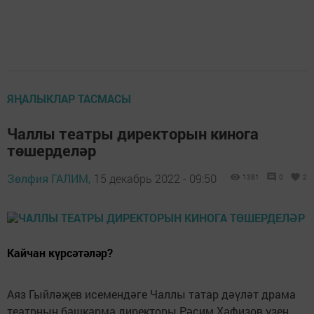
ЯҢАЛЫКЛАР ТАСМАСЫ
Чаллы театры директорын кинога
төшерделәр
Зөлфия ГАЛИМ,
15 декабрь 2022 - 09:50
1381
0
2
Кайчан күрсәтәләр?
Аяз Гыйләҗев исемендәге Чаллы татар дәүләт драма
театрның башкарма директоры Рәсим Хафизов үзен