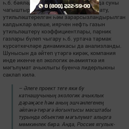
һ.б. бәяләде. Шулай ук, алар арасында суны
чагыштырмача куллану, җирне пычрату,
утильләштерелгән һәм зарарсызландырылган
калдыклар өлеше, иярчен нефть газын
утильләштерү коэффициентлары, парник
газлары бүлеп чыгару һ.б. уртача тармак
күрсәткечләре динамикасы да анализланды.
Шунысын да әйтеп үтәргә кирәк, компания
инде икенче ел экологик әһәмияткә ия
мәгълүмат ачыклыгы буенча лидерлыкны
саклап килә.
– Әлеге проект теге яки бу
катнашучының экологик ачыклык
дәрәҗәсе һәм аның эшчәнлегенең
әйләнә-тирәгә йогынтысы масштабы
турында объектив мәгълүмат алырга
мөмкинлек бирә. Анда, Россия ягулык-