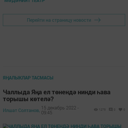
МӘДӘНИЯТ ТЕАТР
Перейти на страницу новости
ЯҢАЛЫКЛАР ТАСМАСЫ
Чаллыда Яңа ел төнендә нинди һава
торышы көтелә?
15 декабрь 2022 -
Илшат Солтанов,
1275
0
0
09:45