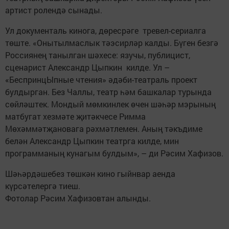
артист ролендә сынады.
Ул документаль кинога, дөресрәге тревел-сериалга
төште. «Онытылмаслык тәэсирләр калды. Бүген безгә
Россиянең танылган шәхесе: язучы, публицист,
сценарист Александр Цыпкин килде. Ул –
«БеспринцЫпные чтения» әдәби-театраль проект
булдырган. Без Чаллы, театр һәм башкалар турында
сөйләштек. Мондый мөмкинлек өчен шәһәр мэрының
матбугат хезмәте җитәкчесе Римма
Мөхәммәтҗановага рәхмәтлемен. Аның тәкъдиме
белән Александр Цыпкин театрга килде, мин
программаның кунагым булдым», – ди Рәсим Хафизов.
Шәһәрдәшебез төшкән кино гыйнвар аенда
күрсәтелергә тиеш.
Фотолар Рәсим Хафизовтан алынды.