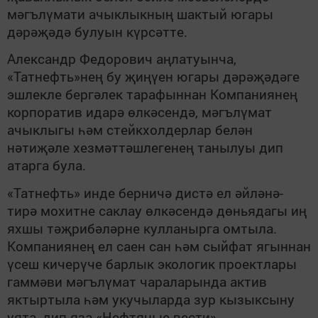
мәгълүмати ачыклыкның шактый югары
дәрәҗәдә булуын күрсәтте.
Александр Федорович аңлатуынча,
«Татнефть»нең бу җиңүен югары дәрәҗәдәге
эшлекле бергәлек тарафыннан Компаниянең
корпоратив идарә өлкәсендә, мәгълүмат
ачыклыгы һәм стейкхолдерлар белән
нәтиҗәле хезмәттәшлегенең танылуы дип
атарга була.
«Татнефть» инде берничә дистә ел әйләнә-
тирә мохитне саклау өлкәсендә дөньядагы иң
яхшы тәҗрибәләрне кулланырга омтыла.
Компаниянең ел саен сан һәм сыйфат ягыннан
үсеш кичерүче барлык экологик проектлары
гаммәви мәгълүмат чараларында актив
яктыртыла һәм укучыларда зур кызыксыну
уята, дип яза «Нефтяные вести».