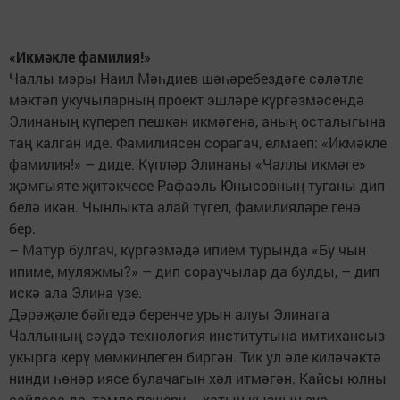
«Икмәкле фамилия!»
Чаллы мэры Наил Мәһдиев шәһәребездәге сәләтле
мәктәп укучыларның проект эшләре күргәзмәсендә
Элинаның күпереп пешкән икмәгенә, аның осталыгына
таң калган иде. Фамилиясен сорагач, елмаеп: «Икмәкле
фамилия!» – диде. Күпләр Элинаны «Чаллы икмәге»
җәмгыяте җитәкчесе Рафаэль Юнысовның туганы дип
белә икән. Чынлыкта алай түгел, фамилияләре генә
бер.
– Матур булгач, күргәзмәдә ипием турында «Бу чын
ипиме, муляжмы?» – дип сораучылар да булды, – дип
искә ала Элина үзе.
Дәрәҗәле бәйгедә беренче урын алуы Элинага
Чаллының сәүдә-технология институтына имтихансыз
укырга керү мөмкинлеген биргән. Тик ул әле киләчәктә
нинди һөнәр иясе булачагын хәл итмәгән. Кайсы юлны
сайласа да, тәмле пешерү – хатын-кызның зур