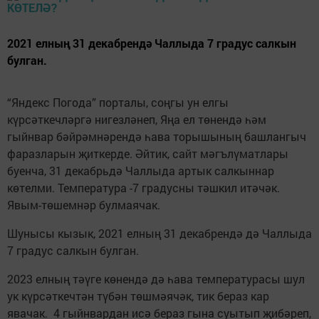
2021 елның 31 декабрендә Чаллыда 7 градус салкын
булган.
“Яндекс Погода” порталы, соңгы ун елгы
күрсәткечләргә нигезләнеп, Яңа ел төнендә һәм
гыйнвар бәйрәмнәрендә һава торышының башлангыч
фаразларын җиткерде. Әйтик, сайт мәгълүматлары
буенча, 31 декабрьдә Чаллыда артык салкыннар
көтелми. Температура -7 градусны тәшкил итәчәк.
Явым-төшемнәр булмаячак.
Шунысы кызык, 2021 елның 31 декабрендә дә Чаллыда
7 градус салкын булган.
2023 елның тәүге көнендә дә һава температурасы шул
ук күрсәткечтән түбән төшмәячәк, тик бераз кар
явачак. 4 гыйнвардан исә бераз гына суытып җибәреп,