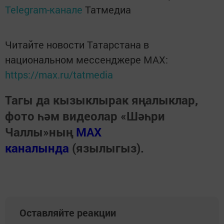
Telegram-канале
Татмедиа
Читайте новости Татарстана в
национальном мессенджере MАХ:
https://max.ru/tatmedia
Тагы да кызыклырак яңалыклар,
фото һәм видеолар «Шәһри
Чаллы»ның
MAX
каналында
(язылыгыз).
Оставляйте реакции