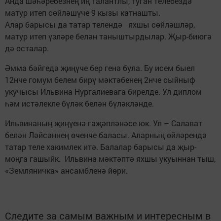
Анда шәһәребезнең иң талантлы, туган телебездә
матур итеп сөйләшүче 9 кызы катнашты.
Алар барысы да татар телендә яхшы сөйләшләр,
матур итеп үзләре белән таныштырдылар. Җыр-биюгә
дә осталар.
Әмма бәйгедә җиңүче бер генә була. Бу исем быел
12нче гомум белем бирү мәктәбенең 2нче сыйныф
укучысы Ильвина Нургалиевага бирелде. Ул диплом
һәм истәлекле бүләк белән бүләкләнде.
Ильвинаның җиңүенә гаҗәпләнәсе юк. Ул – Салават
белән Ләйсәннең өченче баласы. Аларның өйләрендә
татар теле хакимлек итә. Балалар барысы да җыр-
моңга гашыйк. Ильвина мәктәптә яхшы укуыннан тыш,
«Земляничка» ансамбленә йөри.
Следите за самым важным и интересным в