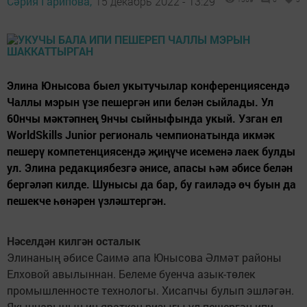
Сәрия Гарипова,
15 декабрь 2022 - 13:29
Элина Юнысова быел укытучылар конференциясендә
Чаллы мэрын үзе пешергән ипи белән сыйлады. Ул
60нчы мәктәпнең 9нчы сыйныфында укый. Узган ел
WorldSkills Junior региональ чемпионатында икмәк
пешерү компетенциясендә җиңүче исеменә лаек булды
ул. Элина редакциябезгә әнисе, апасы һәм әбисе белән
бергәләп килде. Шунысы да бар, бу гаиләдә өч буын да
пешекче һөнәрен үзләштергән.
Нәселдән килгән осталык
Элинаның әбисе Саимә апа Юнысова Әлмәт районы
Елховой авылыннан. Белеме буенча азык-төлек
промышленносте технологы. Хисапчы булып эшләгән.
Якыннарының иң яраткан ризыгы ул пешергән ипи