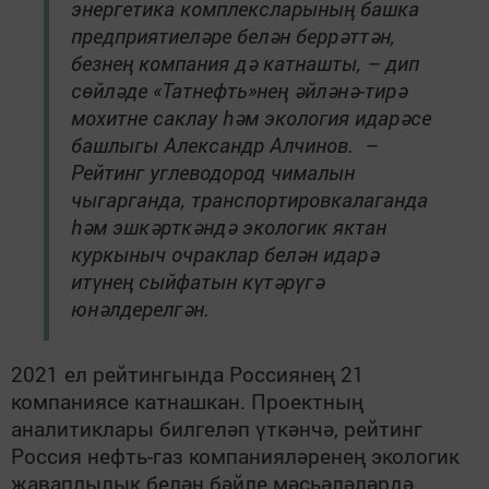
энергетика комплексларының башка
предприятиеләре белән беррәттән,
безнең компания дә катнашты, – дип
сөйләде «Татнефть»нең әйләнә-тирә
мохитне саклау һәм экология идарәсе
башлыгы Александр Алчинов. –
Рейтинг углеводород чималын
чыгарганда, транспортировкалаганда
һәм эшкәрткәндә экологик яктан
куркыныч очраклар белән идарә
итүнең сыйфатын күтәрүгә
юнәлдерелгән.
2021 ел рейтингында Россиянең 21
компаниясе катнашкан. Проектның
аналитиклары билгеләп үткәнчә, рейтинг
Россия нефть-газ компанияләренең экологик
җаваплылык белән бәйле мәсьәләләрдә