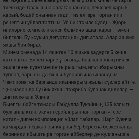
тиеш иде. Озак кына эзләгәннән соң, пешереп карый-
карый, бодай оныннан гади, тиз өлгерә торган ипи
рецептын уйлап таптым. Ул бик тәмле булды. Җюри
ипиләрне кемнеке икәнен белмичә ашап карап, тәмен
билгели. Бу «сукыр дегустация» дип атала. Алар эшемә
яхшы бәя бирде.
Минем сменада 14 яшьтән 16 яшькә кадәрге 5 кеше
катнашты. Биремнәрне үтәгәндә башкаларның ничек
эшләгәнен күзәтмәскә тырыштым, игътибарымны
туплап, барысы да яхшы булачагына ышандым.
Чемпионатка барганда якыннарым җылы сүзләр әйтте,
җиңмәсәң дә бу бик яхшы тәҗрибә булачак диделәр, –
дип искә ала Элина.
Быелгы бәйге темасы Габдулла Тукайның 135 еллыгы
булганлыктан, әкият геройларыннан торган «Тере
китап» дигән композиция уйлап табалар. Шарт буенча,
камырдан пешкән сыннарны бер-берсенә беркеткәндә
бернинди ябыштыра торган әйберләр дә кулланырга