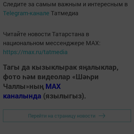
Следите за самым важным и интересным в
Telegram-канале
Татмедиа
Читайте новости Татарстана в
национальном мессенджере MАХ:
https://max.ru/tatmedia
Тагы да кызыклырак яңалыклар,
фото һәм видеолар «Шәһри
Чаллы»ның
MAX
каналында
(язылыгыз).
Перейти на страницу новости