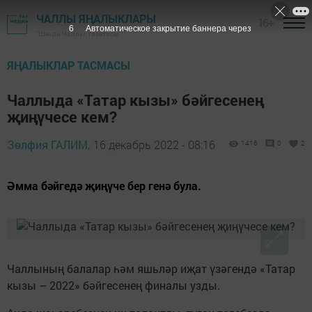
ЧАЛЛЫ ЯҢАЛЫКЛАРЫ
16+
4
Автоматическое закрытие баннера через
"Шәһри Чаллы" газетасы
ЯҢАЛЫКЛАР ТАСМАСЫ
Чаллыда «Татар кызы» бәйгесенең
җиңүчесе кем?
Зөлфия ГАЛИМ,
16 декабрь 2022 - 08:16
1416
0
2
Әмма бәйгедә җиңүче бер генә була.
Чаллының балалар һәм яшьләр иҗат үзәгендә «Татар
кызы – 2022» бәйгесенең финалы узды.