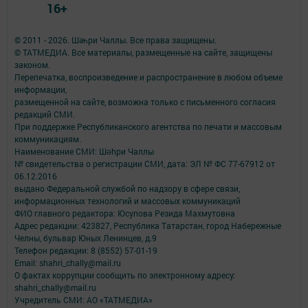
16+
© 2011 - 2026. Шәһри Чаллы. Все права защищены.
© ТАТМЕДИА. Все материалы, размещенные на сайте, защищены
законом.
Перепечатка, воспроизведение и распространение в любом объеме
информации,
размещенной на сайте, возможна только с письменного согласия
редакций СМИ.
При поддержке Республиканского агентства по печати и массовым
коммуникациям.
Наименование СМИ: Шəhри Чаллы
№ свидетельства о регистрации СМИ, дата: ЭЛ № ФС 77-67912 от
06.12.2016
выдано Федеральной службой по надзору в сфере связи,
информационных технологий и массовых коммуникаций
ФИО главного редактора: Юсупова Резида Махмутовна
Адрес редакции: 423827, Республика Татарстан, город Набережные
Челны, бульвар Юных Ленинцев, д.9
Телефон редакции: 8 (8552) 57-01-19
Email: shahri_chally@mail.ru
О фактах коррупции сообщить по электронному адресу:
shahri_chally@mail.ru
Учредитель СМИ: АО «ТАТМЕДИА»