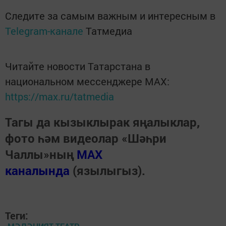
Следите за самым важным и интересным в
Telegram-канале
Татмедиа
Читайте новости Татарстана в
национальном мессенджере MАХ:
https://max.ru/tatmedia
Тагы да кызыклырак яңалыклар,
фото һәм видеолар «Шәһри
Чаллы»ның
MAX
каналында
(язылыгыз).
Теги: