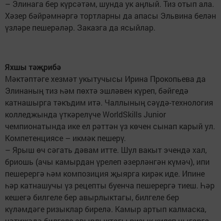
– Элинага бер күрсәтәм, шунда ук аңлый. Тиз отып ала.
Хәзер бәйрәмнәргә тортларны да апасы Эльвина белән
үзләре пешерәләр. Заказга да ясыйлар.
Яхшы тәҗрибә
Мәктәптәге хезмәт укытучысы Ирина Прокопьева да
Элинаның тиз һәм пөхтә эшләвен күреп, бәйгедә
катнашырга тәкъдим итә. Чаллының сәүдә-технология
колледжында үткәрелүче WorldSkills Junior
чемпионатында ике ел рәттән үз көчен сынап карый ул.
Компетенциясе – икмәк пешерү.
– Ярыш өч сәгать дәвам итте. Шул вакыт эчендә хал,
бриошь (ачы камырдан үрелеп әзерләнгән күмәч), ипи
пешерергә һәм композиция җыярга кирәк иде. Ипине
һәр катнашучы үз рецепты буенча пешерергә тиеш. Һәр
кешегә билгеле бер авырлыктагы, билгеле бер
күләмдәге ризыклар бирелә. Камыр артып калмаска,
нәтиҗәдә билгеле авырлыктагы ризык килеп чыгарга