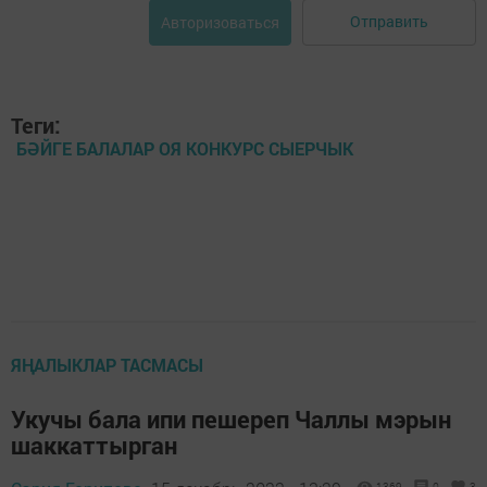
Отправить
Авторизоваться
Теги:
БӘЙГЕ БАЛАЛАР ОЯ КОНКУРС СЫЕРЧЫК
ЯҢАЛЫКЛАР ТАСМАСЫ
Укучы бала ипи пешереп Чаллы мэрын
шаккаттырган
1369
0
3