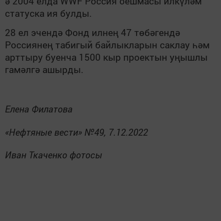
ә 2004 елда WWF Россия оешмасы илкүләм
статуска ия булды.
28 ел эчендә Фонд илнең 47 төбәгендә
Россиянең табигый байлыкларын саклау һәм
арттыру буенча 1500 кыр проектын уңышлы
гамәлгә ашырды.
Елена Филатова
«Нефтяные вести» №49, 7.12.2022
Иван Ткаченко фотосы