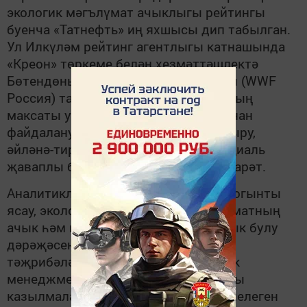
экологик мәгълүмат ачыклыгы рейтингы
буенча «Татнефть» иң яхшысы дип табылган.
Ул Илкүләм рейтинг агентлыгы катнашында
«Креон» төркеме белән хезмәттәшлектә
Бөтендөнья кыргый табигать фонды (WWF
Россия) тарафыннан формалаша. Аның
максаты углеводород ресурсларыннан
файдалануның нәтиҗәлелеген арттыру,
әйләнә-тирә мохитне саклау һәм социаль
җаваплы бизнес алып барудан гыйбарәт.
Аналитиклар әйләнә-тирә мохиткә йогынты
ясау, экологик әһәмияткә ия мәгълүматның
ачык һәм һәркем файдалана алырлык булу
дәрәҗәсен, иң яхшы дөньякүләм
тәҗрибәләрне исәпкә алып, экологик
менеджментның сыйфатын, файдалы
казылмаларны куллануның нәтиҗәлелеген