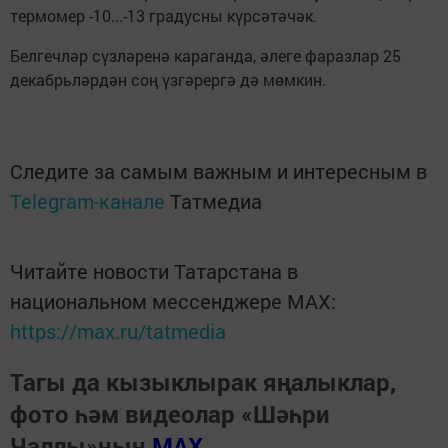
термомер -10...-13 градусны күрсәтәчәк.
Белгечләр сүзләренә караганда, әлеге фаразлар 25
декабрьләрдән соң үзгәрергә дә мөмкин.
Следите за самым важным и интересным в
Telegram-канале
Татмедиа
Читайте новости Татарстана в
национальном мессенджере MАХ:
https://max.ru/tatmedia
Тагы да кызыклырак яңалыклар,
фото һәм видеолар «Шәһри
Чаллы»ның
MAX