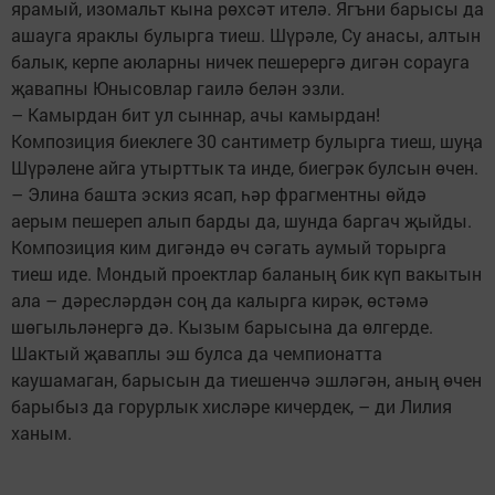
ярамый, изомальт кына рөхсәт ителә. Ягъни барысы да
ашауга яраклы булырга тиеш. Шүрәле, Су анасы, алтын
балык, керпе аюларны ничек пешерергә дигән сорауга
җавапны Юнысовлар гаилә белән эзли.
– Камырдан бит ул сыннар, ачы камырдан!
Композиция биеклеге 30 сантиметр булырга тиеш, шуңа
Шүрәлене айга утырттык та инде, биегрәк булсын өчен.
– Элина башта эскиз ясап, һәр фрагментны өйдә
аерым пешереп алып барды да, шунда баргач җыйды.
Композиция ким дигәндә өч сәгать аумый торырга
тиеш иде. Мондый проектлар баланың бик күп вакытын
ала – дәресләрдән соң да калырга кирәк, өстәмә
шөгыльләнергә дә. Кызым барысына да өлгерде.
Шактый җаваплы эш булса да чемпионатта
каушамаган, барысын да тиешенчә эшләгән, аның өчен
барыбыз да горурлык хисләре кичердек, – ди Лилия
ханым.