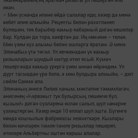
икән.
– Мин үскәндә ипине өйдә салалар иде, хәзер дә менә
кибет ипие алмыйм. Рецепты белән рәхәтләнеп
бүлешәм, тик барыбер камыр кабармый дигән кешеләр
бар. Кулдан дә тора, кәефтән дә. Иң мөһиме – теләк.
Мин үзем күз алымы белән эшләргә яратам. Ә менә
Элинабыз үтә төгәл. Ул кечкенәдән үк камыр
ризыкларын шундый матур итеп ясый. Күмәч
пешергәндә камыр үрергә үзем аннан өйрәндем. Ул
дүрт тасмадан үрә белә, ә мин булдыра алмыйм, – дип
сөйли Саимә апа.
Элинаның әнисе Лилия ханым, мәктәпне тәмамлагач,
әнисенең «Һәрвакыт тук булырсың, пешекче бул,
кызым!» дигән сүзләренә колак салып, шул һөнәрне
үзләштергән. Хәзер инде 10 еллап шул эштә. Бүгенге
көндә кошчылык фабрикасы хезмәткәре. Кызлары
белән кичләрен тәмле-тәмле ризыклар пешереп,
әтиләре Альбертны эштән каршы алалар.