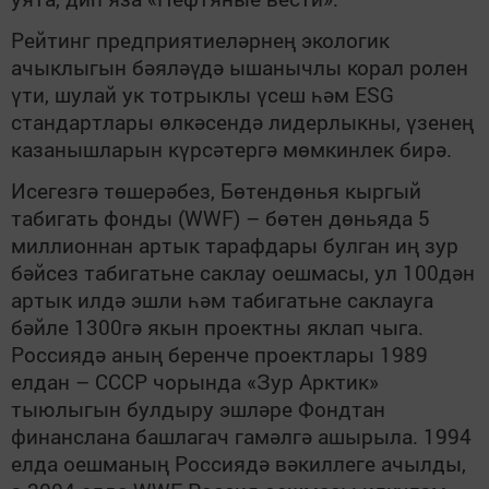
Рейтинг предприятиеләрнең экологик
ачыклыгын бәяләүдә ышанычлы корал ролен
үти, шулай ук тотрыклы үсеш һәм ESG
стандартлары өлкәсендә лидерлыкны, үзенең
казанышларын күрсәтергә мөмкинлек бирә.
Исегезгә төшерәбез, Бөтендөнья кыргый
табигать фонды (WWF) – бөтен дөньяда 5
миллионнан артык тарафдары булган иң зур
бәйсез табигатьне саклау оешмасы, ул 100дән
артык илдә эшли һәм табигатьне саклауга
бәйле 1300гә якын проектны яклап чыга.
Россиядә аның беренче проектлары 1989
елдан – СССР чорында «Зур Арктик»
тыюлыгын булдыру эшләре Фондтан
финанслана башлагач гамәлгә ашырыла. 1994
елда оешманың Россиядә вәкиллеге ачылды,