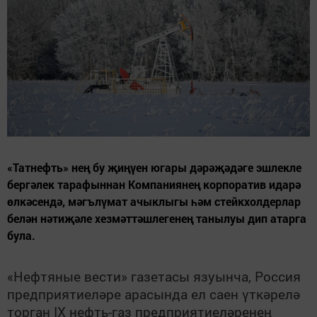
«Татнефть» нең бу җиңүен югары дәрәҗәдәге эшлекле
бергәлек тарафыннан Компаниянең корпоратив идарә
өлкәсендә, мәгълүмат ачыклыгы һәм стейкхолдерлар
белән нәтиҗәле хезмәттәшлегенең танылуы дип атарга
була.
«Нефтяные вести» газетасы язуынча, Россия
предприятиеләре арасында ел саен үткәрелә
торган IX нефть-газ предприятиеләренең