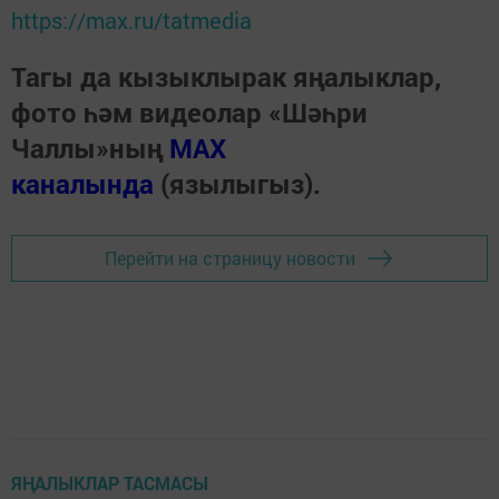
https://max.ru/tatmedia
Тагы да кызыклырак яңалыклар,
фото һәм видеолар «Шәһри
Чаллы»ның
MAX
каналында
(язылыгыз).
Перейти на страницу новости
ЯҢАЛЫКЛАР ТАСМАСЫ