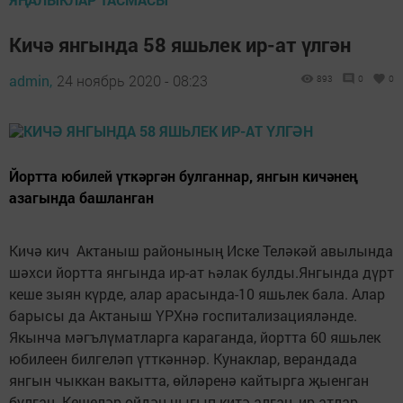
Кичә янгында 58 яшьлек ир-ат үлгән
admin,
24 ноябрь 2020 - 08:23
893
0
0
Йортта юбилей үткәргән булганнар, янгын кичәнең
азагында башланган
Кичә кич Актаныш районының Иске Теләкәй авылында
шәхси йортта янгында ир-ат һәлак булды.Янгында дүрт
кеше зыян күрде, алар арасында-10 яшьлек бала. Алар
барысы да Актаныш ҮРХнә госпитализацияләнде.
Якынча мәгълүматларга караганда, йортта 60 яшьлек
юбилеен билгеләп үтткәннәр. Кунаклар, верандада
янгын чыккан вакытта, өйләренә кайтырга җыенган
булган. Кешеләр өйдән чыгып китә алган, ир-атлар