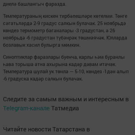
диелә башлангыч фаразда.
Температураның кискен тирбәлешләре көтелми. Төнге
сәгатьләрдә 2-9 градус салкын булачак. 25 ноябрьдә
көндез термометр баганалары -3 градустан, ә 26
ноябрьдә -6 градустан түбәнрәк төшмәячәк. Юлларда
бозлавык хасил булырга мөмкин.
Синоптиклар фаразлары буенча, карлы һәм буранлы
һава торыша атна ахырына кадәр дәвам итәчәк.
Температура шулай ук төнлә — 5-10, көндез -1дән алып
-6 градуска кадәр салкын булачак.
Следите за самым важным и интересным в
Telegram-канале
Татмедиа
Читайте новости Татарстана в