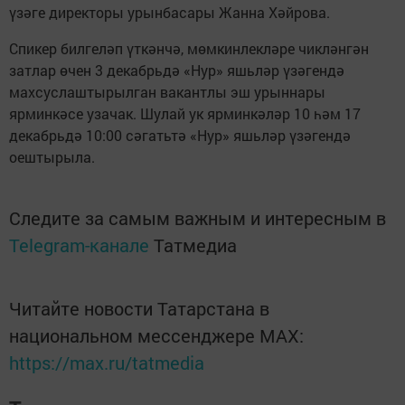
үзәге директоры урынбасары Жанна Хәйрова.
Спикер билгеләп үткәнчә, мөмкинлекләре чикләнгән
затлар өчен 3 декабрьдә «Нур» яшьләр үзәгендә
махсуслаштырылган вакантлы эш урыннары
ярминкәсе узачак. Шулай ук ярминкәләр 10 һәм 17
декабрьдә 10:00 сәгатьтә «Нур» яшьләр үзәгендә
оештырыла.
Следите за самым важным и интересным в
Telegram-канале
Татмедиа
Читайте новости Татарстана в
национальном мессенджере MАХ:
https://max.ru/tatmedia