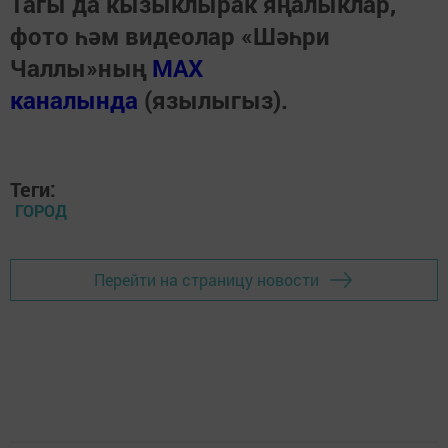
Тагы да кызыклырак яңалыклар,
фото һәм видеолар «Шәһри
Чаллы»ның
MAX
каналында
(язылыгыз).
Теги:
ГОРОД
Перейти на страницу новости