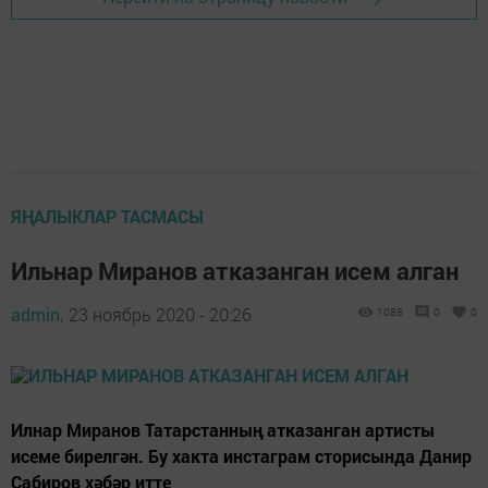
ЯҢАЛЫКЛАР ТАСМАСЫ
Ильнар Миранов атказанган исем алган
admin,
23 ноябрь 2020 - 20:26
1088
0
0
Илнар Миранов Татарстанның атказанган артисты
исеме бирелгән. Бу хакта инстаграм сторисында Данир
Сабиров хәбәр итте