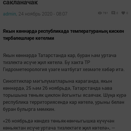
сакланачак
admin,
24 ноябрь 2020 - 08:07
761
0
0
Якын көннәрдә республикада температураның кискен
тирбәлешләре көтелми
Якын көннәрдә Татарстанда кар, буран һәм уртача
тизлектә исүче җил көтелә. Бу хакта ТР
Гидрометеорология үзәге матбугат хезмәте хәбәр итә.
Синоптиклар мәгълүматларына караганда, якын
көннәрдә, 25 һәм 26 ноябрьдә, Татарстанда һава
торышына төньяк циклон йогынты ясаячак. Шуңа күрә
республика территориясендә кар көтелә, урыны белән
буран булырга мөмкин.
«26 ноябрьдә көндез төньяк-көнчыгышка күчүчән
көньяктан исүче уртача тизлектәге җил көтелә», —