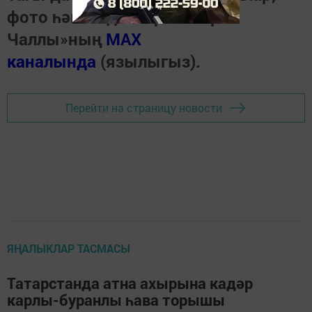
фото һәм видеолар «Шәһри
Чаллы»ның
MAX
каналында
(язылыгыз).
Перейти на страницу новости
ЯҢАЛЫКЛАР ТАСМАСЫ
Татарстанда атна ахырына кадәр
карлы-буранлы һава торышы