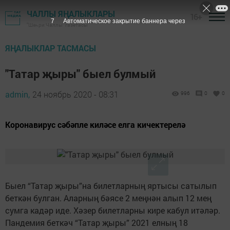
ЧАЛЛЫ ЯҢАЛЫКЛАРЫ
16+
6
Автоматическое закрытие баннера через
"Шәһри Чаллы" газетасы
ЯҢАЛЫКЛАР ТАСМАСЫ
"Татар җыры" быел булмый
admin,
24 ноябрь 2020 - 08:31
996
0
0
Коронавирус сәбәпле киләсе елга кичектерелә
Быел “Татар җыры”на билетларның яртысы сатылып
беткән булган. Аларның бәясе 2 меңнән алып 12 мең
сумга кадәр иде. Хәзер билетларны кире кабул итәләр.
Пандемия беткәч “Татар җыры” 2021 елның 18