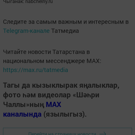
Чыганак: nabchelny.ru
Следите за самым важным и интересным в
Telegram-канале
Татмедиа
Читайте новости Татарстана в
национальном мессенджере MАХ:
https://max.ru/tatmedia
Тагы да кызыклырак яңалыклар,
фото һәм видеолар «Шәһри
Чаллы»ның
MAX
каналында
(язылыгыз).
Перейти на страницу новости