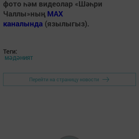
фото һәм видеолар «Шәһри
Чаллы»ның
MAX
каналында
(язылыгыз).
Теги:
МӘДӘНИЯТ
Перейти на страницу новости