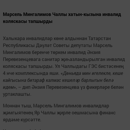
Марсель Мингалимов Чаллы хатын-кызына инвалид
коляскасы тапшырды
Халыкара инвалидлар көне алдыннан Татарстан
Республикасы Дәүләт Советы депутаты Марсель
Мингалимов беренче төркем инвалид Әнзия
Перевезенцевага санитар җиһазландырылган инвалид
коляскасы тапшырды. Ул Чаллыдагы ГЭС бистәсенең
4 нче комплексында яши. «
Дөньяда мин игелекле, кеше
кайгысына битараф калмас кешеләр барлыгын белә
идем
», – дип Әнзия Перевезенцева үз фикерләре белән
уртаклашты.
Моннан тыш, Марсель Мингалимов инвалидлар
җәмгыятенең Яр Чаллы җирле оешмасына финанс
ярдәме күрсәтте.