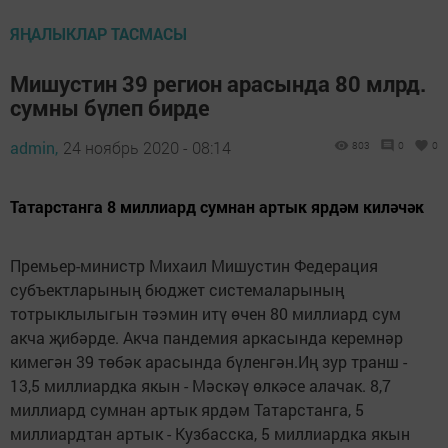
ЯҢАЛЫКЛАР ТАСМАСЫ
Мишустин 39 регион арасында 80 млрд.
сумны бүлеп бирде
admin,
24 ноябрь 2020 - 08:14
803
0
0
Татарстанга 8 миллиард сумнан артык ярдәм киләчәк
Премьер-министр Михаил Мишустин Федерация
субъектларының бюджет системаларының
тотрыклылыгын тәэмин итү өчен 80 миллиард сум
акча җибәрде. Акча пандемия аркасында керемнәр
кимегән 39 төбәк арасында бүленгән.Иң зур транш -
13,5 миллиардка якын - Мәскәү өлкәсе алачак. 8,7
миллиард сумнан артык ярдәм Татарстанга, 5
миллиардтан артык - Кузбасска, 5 миллиардка якын