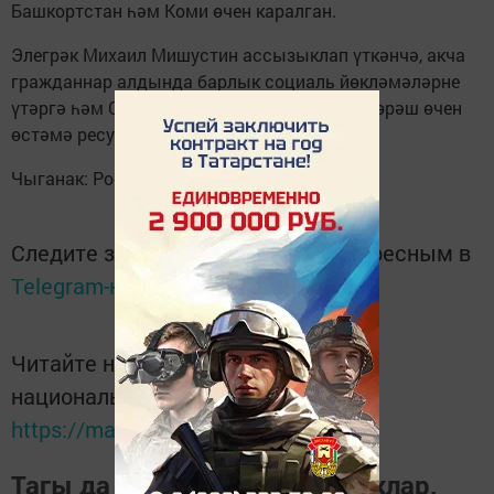
Башкортстан һәм Коми өчен каралган.
Элегрәк Михаил Мишустин ассызыклап үткәнчә, акча
гражданнар алдында барлык социаль йөкләмәләрне
үтәргә һәм COVID-19 таралышына каршы көрәш өчен
өстәмә ресурслар тупларга ярдәм итәчәк.
Чыганак: Российская газета
Следите за самым важным и интересным в
Telegram-канале
Татмедиа
Читайте новости Татарстана в
национальном мессенджере MАХ:
https://max.ru/tatmedia
Тагы да кызыклырак яңалыклар,