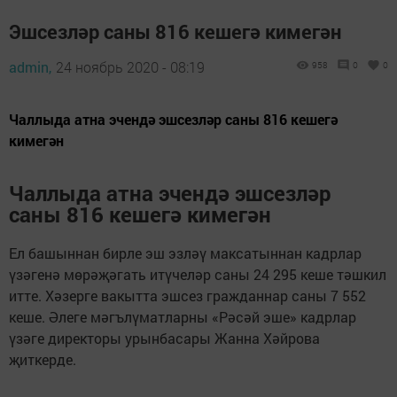
Эшсезләр саны 816 кешегә кимегән
admin,
24 ноябрь 2020 - 08:19
958
0
0
Чаллыда атна эчендә эшсезләр саны 816 кешегә
кимегән
Чаллыда атна эчендә эшсезләр
саны 816 кешегә кимегән
Ел башыннан бирле эш эзләү максатыннан кадрлар
үзәгенә мөрәҗәгать итүчеләр саны 24 295 кеше тәшкил
итте. Хәзерге вакытта эшсез гражданнар саны 7 552
кеше. Әлеге мәгълүматларны «Рәсәй эше» кадрлар
үзәге директоры урынбасары Жанна Хәйрова
җиткерде.