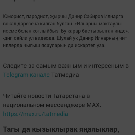
Юморист, пародист, җырчы Данир Сабиров Илнарга
вокал дәресенә килгән булган. «Илнарны мактаулы
исеме белән котлыйбыз. Бу карар бастырылган инде»,
-дип сөйли ул видеода. Шулай ук Данир Илнарның чит
илләрдә чыгыш ясауларын да искәртеп уза.
Следите за самым важным и интересным в
Telegram-канале
Татмедиа
Читайте новости Татарстана в
национальном мессенджере MАХ:
https://max.ru/tatmedia
Тагы да кызыклырак яңалыклар,