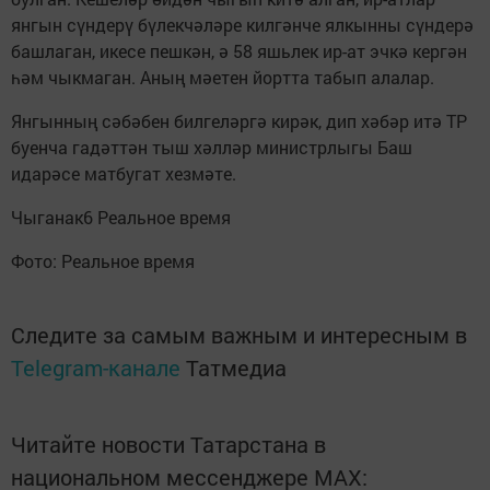
янгын сүндерү бүлекчәләре килгәнче ялкынны сүндерә
башлаган, икесе пешкән, ә 58 яшьлек ир-ат эчкә кергән
һәм чыкмаган. Аның мәетен йортта табып алалар.
Янгынның сәбәбен билгеләргә кирәк, дип хәбәр итә ТР
буенча гадәттән тыш хәлләр министрлыгы Баш
идарәсе матбугат хезмәте.
Чыганак6 Реальное время
Фото: Реальное время
Следите за самым важным и интересным в
Telegram-канале
Татмедиа
Читайте новости Татарстана в
национальном мессенджере MАХ: