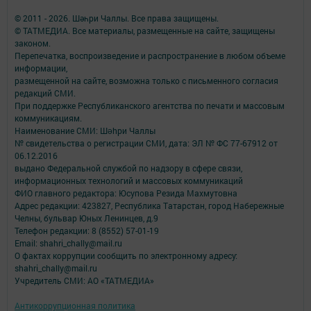
© 2011 - 2026. Шәһри Чаллы. Все права защищены.
© ТАТМЕДИА. Все материалы, размещенные на сайте, защищены
законом.
Перепечатка, воспроизведение и распространение в любом объеме
информации,
размещенной на сайте, возможна только с письменного согласия
редакций СМИ.
При поддержке Республиканского агентства по печати и массовым
коммуникациям.
Наименование СМИ: Шəhри Чаллы
№ свидетельства о регистрации СМИ, дата: ЭЛ № ФС 77-67912 от
06.12.2016
выдано Федеральной службой по надзору в сфере связи,
информационных технологий и массовых коммуникаций
ФИО главного редактора: Юсупова Резида Махмутовна
Адрес редакции: 423827, Республика Татарстан, город Набережные
Челны, бульвар Юных Ленинцев, д.9
Телефон редакции: 8 (8552) 57-01-19
Email: shahri_chally@mail.ru
О фактах коррупции сообщить по электронному адресу:
shahri_chally@mail.ru
Учредитель СМИ: АО «ТАТМЕДИА»
Антикоррупционная политика