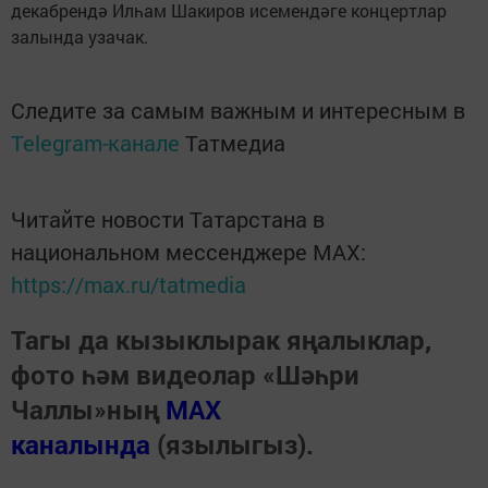
декабрендә Илһам Шакиров исемендәге концертлар
залында узачак.
Следите за самым важным и интересным в
Telegram-канале
Татмедиа
Читайте новости Татарстана в
национальном мессенджере MАХ:
https://max.ru/tatmedia
Тагы да кызыклырак яңалыклар,
фото һәм видеолар «Шәһри
Чаллы»ның
MAX
каналында
(язылыгыз).