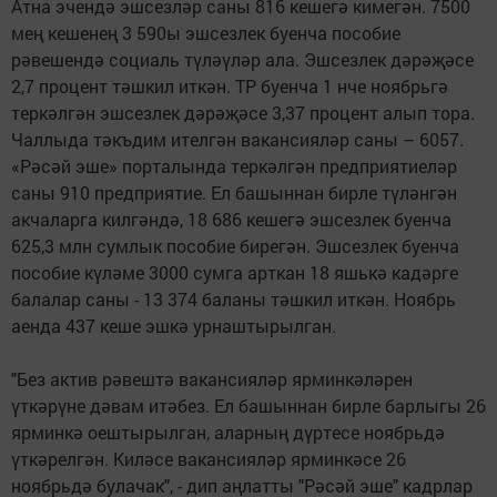
Атна эчендә эшсезләр саны 816 кешегә кимегән. 7500
мең кешенең 3 590ы эшсезлек буенча пособие
рәвешендә социаль түләүләр ала. Эшсезлек дәрәҗәсе
2,7 процент тәшкил иткән. ТР буенча 1 нче ноябрьгә
теркәлгән эшсезлек дәрәҗәсе 3,37 процент алып тора.
Чаллыда тәкъдим ителгән вакансияләр саны – 6057.
«Рәсәй эше» порталында теркәлгән предприятиеләр
саны 910 предприятие. Ел башыннан бирле түләнгән
акчаларга килгәндә, 18 686 кешегә эшсезлек буенча
625,3 млн сумлык пособие бирегән. Эшсезлек буенча
пособие күләме 3000 сумга арткан 18 яшькә кадәрге
балалар саны - 13 374 баланы тәшкил иткән. Ноябрь
аенда 437 кеше эшкә урнаштырылган.
"Без актив рәвештә вакансияләр ярминкәләрен
үткәрүне дәвам итәбез. Ел башыннан бирле барлыгы 26
ярминкә оештырылган, аларның дүртесе ноябрьдә
үткәрелгән. Киләсе вакансияләр ярминкәсе 26
ноябрьдә булачак", - дип аңлатты "Рәсәй эше" кадрлар