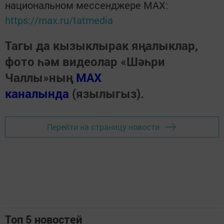
национальном мессенджере MАХ:
https://max.ru/tatmedia
Тагы да кызыклырак яңалыклар,
фото һәм видеолар «Шәһри
Чаллы»ның
MAX
каналында
(язылыгыз).
Перейти на страницу новости
Топ 5 новостей