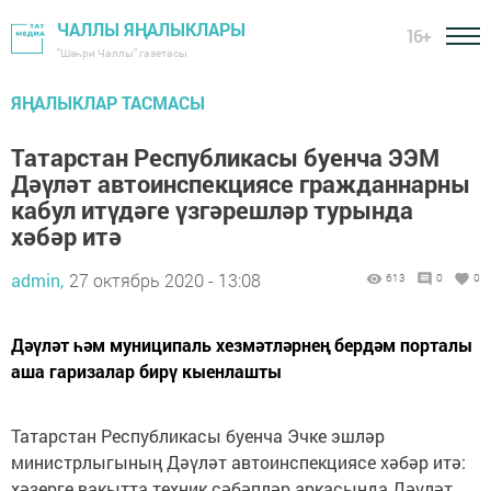
ЧАЛЛЫ ЯҢАЛЫКЛАРЫ
16+
"Шәһри Чаллы" газетасы
ЯҢАЛЫКЛАР ТАСМАСЫ
Татарстан Республикасы буенча ЭЭМ
Дәүләт автоинспекциясе гражданнарны
кабул итүдәге үзгәрешләр турында
хәбәр итә
admin,
27 октябрь 2020 - 13:08
613
0
0
Дәүләт һәм муниципаль хезмәтләрнең бердәм порталы
аша гаризалар бирү кыенлашты
Татарстан Республикасы буенча Эчке эшләр
министрлыгының Дәүләт автоинспекциясе хәбәр итә:
хәзерге вакытта техник сәбәпләр аркасында Дәүләт