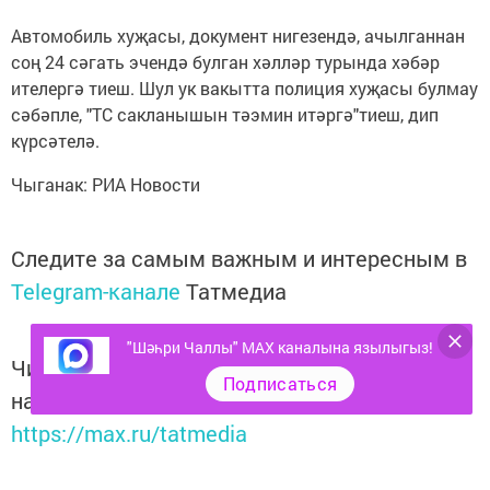
Автомобиль хуҗасы, документ нигезендә, ачылганнан
соң 24 сәгать эчендә булган хәлләр турында хәбәр
ителергә тиеш. Шул ук вакытта полиция хуҗасы булмау
сәбәпле, "ТС сакланышын тәэмин итәргә"тиеш, дип
күрсәтелә.
Чыганак: РИА Новости
Следите за самым важным и интересным в
Telegram-канале
Татмедиа
"Шәһри Чаллы" MAX каналына язылыгыз!
Читайте новости Татарстана в
Подписаться
национальном мессенджере MАХ:
https://max.ru/tatmedia
Тагы да кызыклырак яңалыклар,