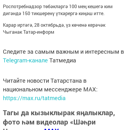
Роспотребнадзор төбәкләргә 100 мең кешегә ким
дигәндә 150 тикшеренү үткәрергә киңәш итте.
Карар иртәгә, 28 октябрьдә, үз көченә керәчәк
Чыганак Татар-информ
Следите за самым важным и интересным в
Telegram-канале
Татмедиа
Читайте новости Татарстана в
национальном мессенджере MАХ:
https://max.ru/tatmedia
Тагы да кызыклырак яңалыклар,
фото һәм видеолар «Шәһри