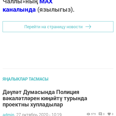
Чаллы»ның
MAX
каналында
(язылыгыз).
Перейти на страницу новости
ЯҢАЛЫКЛАР ТАСМАСЫ
Дәүләт Думасында Полиция
вәкаләтләрен киңәйтү турында
проектны хупладылар
admin,
27 октябрь 2020 - 10:19
575
0
0