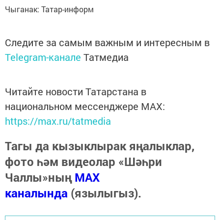
Чыганак: Татар-информ
Следите за самым важным и интересным в
Telegram-канале
Татмедиа
Читайте новости Татарстана в
национальном мессенджере MАХ:
https://max.ru/tatmedia
Тагы да кызыклырак яңалыклар,
фото һәм видеолар «Шәһри
Чаллы»ның
MAX
каналында
(язылыгыз).