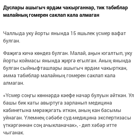
Дуслары ашыгыч ярдәм чакырганнар, тик табиблар
малайның гомерен саклап кала алмаган
Чаллыда уку йорты янында 15 яшьлек үсмер вафат
булган.
Фаҗига кичә көндез булган. Малай, аңын югалтып, уку
йорты коймасы янында җиргә егылган. Аның янында
булган сыйныфташлары ашыгыч ярдәм чакырткан,
әмма табиблар малайның гомерен саклап кала
алмаган.
«Үсмер соңгы көннәрдә кәефе начар булуын әйткән. Ул
башы бик каты авыртуга зарланып медицина
кабинетына мөрәҗәгать иткән, аның кан басымы
уйнаган. Үлемнең сәбәбе суд-медицина экспертизасы
үткәргәннән соң ачыкланачак», - дип хәбәр итте
чыганак.