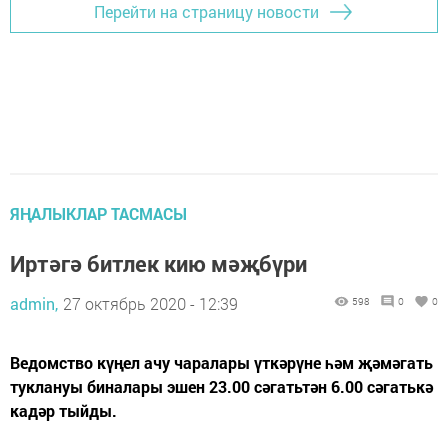
Перейти на страницу новости
ЯҢАЛЫКЛАР ТАСМАСЫ
Иртәгә битлек кию мәҗбүри
admin,
27 октябрь 2020 - 12:39
598
0
0
Ведомство күңел ачу чаралары үткәрүне һәм җәмәгать
туклануы биналары эшен 23.00 сәгатьтән 6.00 сәгатькә
кадәр тыйды.