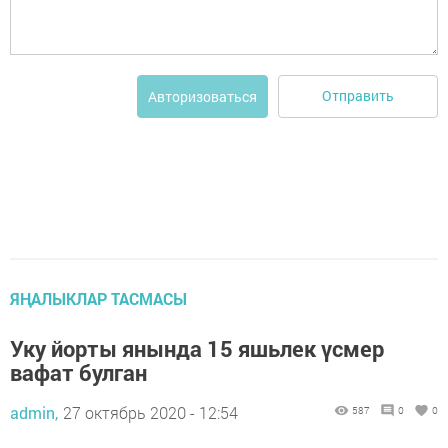
Отправить
Авторизоваться
ЯҢАЛЫКЛАР ТАСМАСЫ
Уку йорты янында 15 яшьлек үсмер
вафат булган
admin,
27 октябрь 2020 - 12:54
587
0
0