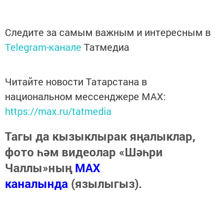
Следите за самым важным и интересным в
Telegram-канале
Татмедиа
Читайте новости Татарстана в
национальном мессенджере MАХ:
https://max.ru/tatmedia
Тагы да кызыклырак яңалыклар,
фото һәм видеолар «Шәһри
Чаллы»ның
MAX
каналында
(язылыгыз).