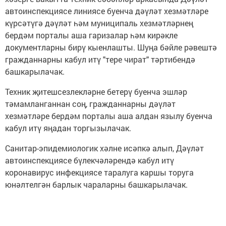
автоинспекциясе линиясе буенча дәүләт хезмәтләре
күрсәтүгә дәүләт һәм муниципаль хезмәтләрнең
бердәм порталы аша гаризалар һәм кирәкле
документларны бирү кыенлашты. Шуңа бәйле рәвештә
гражданнарны кабул итү "тере чират" тәртибендә
башкарылачак.
Техник җитешсезлекләрне бетерү буенча эшләр
тәмамланганнан соң, гражданнарны дәүләт
хезмәтләре бердәм порталы аша алдан язылу буенча
кабул итү яңадан торгызылачак.
Санитар-эпидемиологик хәлне исәпкә алып, Дәүләт
автоинспекциясе бүлекчәләрендә кабул итү
коронавирус инфекциясе таралуга каршы торуга
юнәлтелгән барлык чараларны башкарылачак.