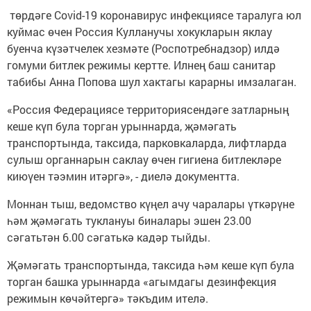
төрдәге Covid-19 коронавирус инфекциясе таралуга юл
куймас өчен Россия Кулланучы хокукларын яклау
буенча күзәтчелек хезмәте (Роспотребнадзор) илдә
гомуми битлек режимы кертте. Илнең баш санитар
табибы Анна Попова шул хактагы карарны имзалаган.
«Россия Федерациясе территориясендәге затларның
кеше күп була торган урыннарда, җәмәгать
транспортында, таксида, парковкаларда, лифтларда
сулыш органнарын саклау өчен гигиена битлекләре
киюүен тәэмин итәргә», - диелә документта.
Моннан тыш, ведомство күңел ачу чаралары үткәрүне
һәм җәмәгать туклануы биналары эшен 23.00
сәгатьтән 6.00 сәгатькә кадәр тыйды.
Җәмәгать транспортында, таксида һәм кеше күп була
торган башка урыннарда «агымдагы дезинфекция
режимын көчәйтергә» тәкъдим ителә.