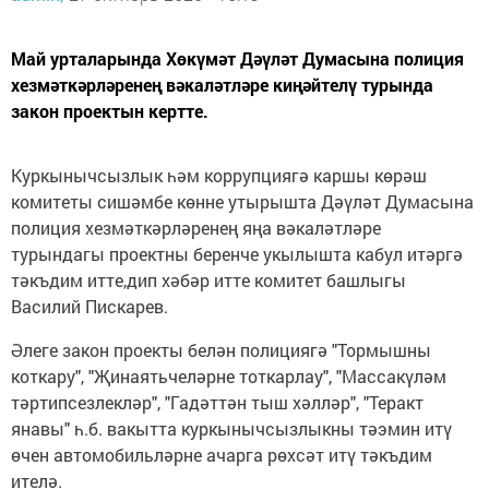
Май урталарында Хөкүмәт Дәүләт Думасына полиция
хезмәткәрләренең вәкаләтләре киңәйтелү турында
закон проектын кертте.
Куркынычсызлык һәм коррупциягә каршы көрәш
комитеты сишәмбе көнне утырышта Дәүләт Думасына
полиция хезмәткәрләренең яңа вәкаләтләре
турындагы проектны беренче укылышта кабул итәргә
тәкъдим итте,дип хәбәр итте комитет башлыгы
Василий Пискарев.
Әлеге закон проекты белән полициягә "Тормышны
коткару", "Җинаятьчеләрне тоткарлау", "Массакүләм
тәртипсезлекләр", "Гадәттән тыш хәлләр", "Теракт
янавы" һ.б. вакытта куркынычсызлыкны тәэмин итү
өчен автомобильләрне ачарга рөхсәт итү тәкъдим
ителә.