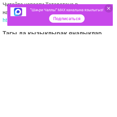
Читайте новости Татарстана в
"Шәһри Чаллы" MAX каналына язылыгыз!
национальном мессенджере MАХ:
Подписаться
https://max.ru/tatmedia
Тагы да кызыклырак яңалыклар,
фото һәм видеолар «Шәһри
Чаллы»ның
MAX
каналында
(язылыгыз).
Перейти на страницу новости