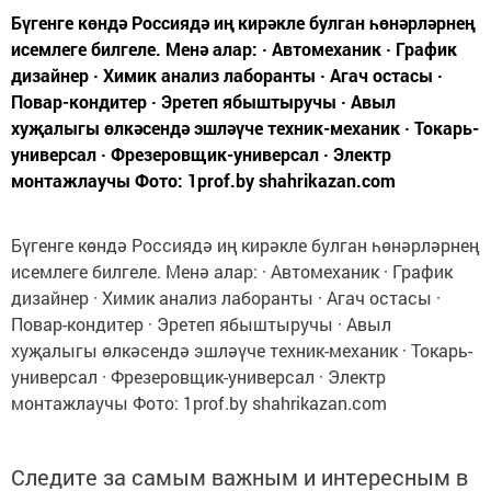
Бүгенге көндә Россиядә иң кирәкле булган һөнәрләрнең
исемлеге билгеле. Менә алар: · Автомеханик · График
дизайнер · Химик анализ лаборанты · Агач остасы ·
Повар-кондитер · Эретеп ябыштыручы · Авыл
хуҗалыгы өлкәсендә эшләүче техник-механик · Токарь-
универсал · Фрезеровщик-универсал · Электр
монтажлаучы Фото: 1prof.by shahrikazan.com
Бүгенге көндә Россиядә иң кирәкле булган һөнәрләрнең
исемлеге билгеле. Менә алар: · Автомеханик · График
дизайнер · Химик анализ лаборанты · Агач остасы ·
Повар-кондитер · Эретеп ябыштыручы · Авыл
хуҗалыгы өлкәсендә эшләүче техник-механик · Токарь-
универсал · Фрезеровщик-универсал · Электр
монтажлаучы Фото: 1prof.by shahrikazan.com
Следите за самым важным и интересным в