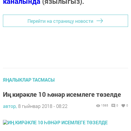
каналында
(язылыгыз).
Перейти на страницу новости
ЯҢАЛЫКЛАР ТАСМАСЫ
Иң кирәкле 10 һөнәр исемлеге төзелде
автор,
8 гыйнвар 2018 - 08:22
1565
0
0