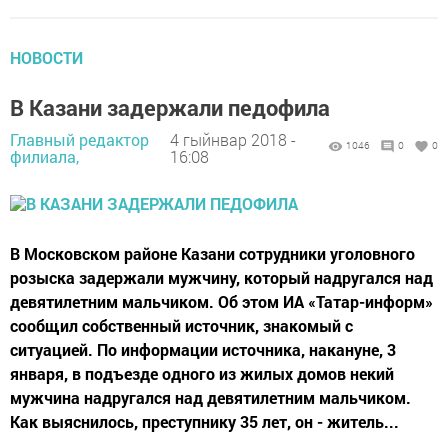
НОВОСТИ
В Казани задержали педофила
Главный редактор
4 гыйнвар 2018 -
1046
0
0
филиала,
16:08
В Московском районе Казани сотрудники уголовного
розыска задержали мужчину, который надругался над
девятилетним мальчиком. Об этом ИА «Татар-информ»
сообщил собственный источник, знакомый с
ситуацией. По информации источника, накануне, 3
января, в подъезде одного из жилых домов некий
мужчина надругался над девятилетним мальчиком.
Как выяснилось, преступнику 35 лет, он - житель...