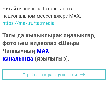
Читайте новости Татарстана в
национальном мессенджере MАХ:
https://max.ru/tatmedia
Тагы да кызыклырак яңалыклар,
фото һәм видеолар «Шәһри
Чаллы»ның
MAX
каналында
(язылыгыз).
Перейти на страницу новости