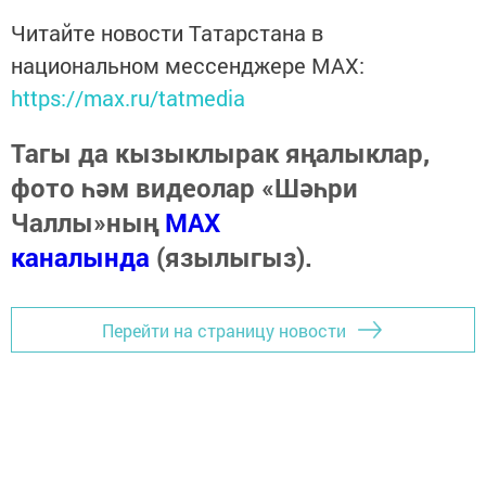
Читайте новости Татарстана в
национальном мессенджере MАХ:
https://max.ru/tatmedia
Тагы да кызыклырак яңалыклар,
фото һәм видеолар «Шәһри
Чаллы»ның
MAX
каналында
(язылыгыз).
Перейти на страницу новости