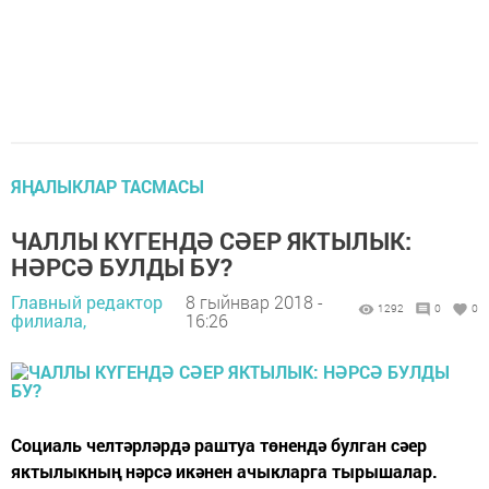
ЯҢАЛЫКЛАР ТАСМАСЫ
ЧАЛЛЫ КҮГЕНДӘ СӘЕР ЯКТЫЛЫК:
НӘРСӘ БУЛДЫ БУ?
Главный редактор
8 гыйнвар 2018 -
1292
0
0
филиала,
16:26
Социаль челтәрләрдә раштуа төнендә булган сәер
яктылыкның нәрсә икәнен ачыкларга тырышалар.