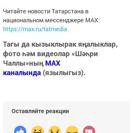
Читайте новости Татарстана в
национальном мессенджере MАХ:
https://max.ru/tatmedia
Тагы да кызыклырак яңалыклар,
фото һәм видеолар «Шәһри
Чаллы»ның
MAX
каналында
(язылыгыз).
Оставляйте реакции