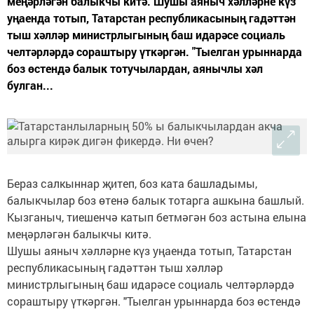
меңәрләгән балыкчы китә. Шушы аяныч хәлләрне күз
уңаенда тотып, Татарстан республикасының гадәттән
тыш хәлләр министрлыгының баш идарәсе социаль
челтәрләрдә сораштыру үткәргән. "Тыелган урыннарда
боз өстендә балык тотучылардан, аянычлы хәл
булган...
Бераз салкыннар җитеп, боз ката башладымы,
балыкчылар боз өтенә балык тотарга ашкына башлый.
Кызганыч, тиешенчә катып бетмәгән боз астына елына
меңәрләгән балыкчы китә.
Шушы аяныч хәлләрне күз уңаенда тотып, Татарстан
республикасының гадәттән тыш хәлләр
министрлыгының баш идарәсе социаль челтәрләрдә
сораштыру үткәргән. "Тыелган урыннарда боз өстендә