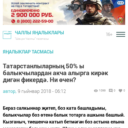
ЧАЛЛЫ ЯҢАЛЫКЛАРЫ
16+
"Шәһри Чаллы" газетасы
ЯҢАЛЫКЛАР ТАСМАСЫ
Татарстанлыларның 50% ы
балыкчылардан акча алырга кирәк
дигән фикердә. Ни өчен?
автор,
9 гыйнвар 2018 - 06:12
1099
0
0
Бераз салкыннар җитеп, боз ката башладымы,
балыкчылар боз өтенә балык тотарга ашкына башлый.
Кызганыч, тиешенчә катып бетмәгән боз астына елына