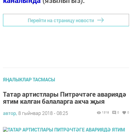
каналында
(язылыгыз).
Перейти на страницу новости
ЯҢАЛЫКЛАР ТАСМАСЫ
Татар артистлары Питрәчтәге авариядә
ятим калган балаларга акча җыя
автор,
8 гыйнвар 2018 - 08:25
1318
0
0