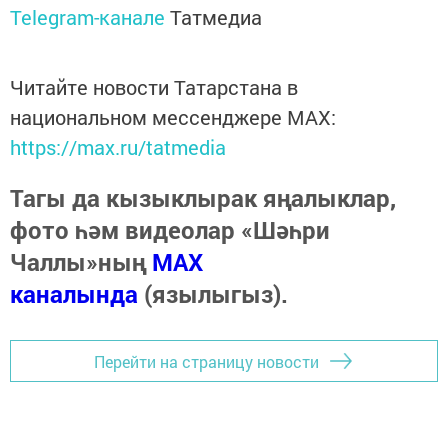
Telegram-канале
Татмедиа
Читайте новости Татарстана в
национальном мессенджере MАХ:
https://max.ru/tatmedia
Тагы да кызыклырак яңалыклар,
фото һәм видеолар «Шәһри
Чаллы»ның
MAX
каналында
(язылыгыз).
Перейти на страницу новости