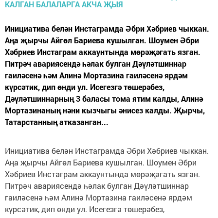
Инициатива белән Инстаграмда Әбри Хәбриев чыккан.
Аңа җырчы Айгөл Бариева кушылган. Шоумен Әбри
Хәбриев Инстаграм аккаунтында мөрәҗәгать язган.
Питрәч авариясендә һәлак булган Дәүләтшиннар
гаиләсенә һәм Алинә Мортазина гаиләсенә ярдәм
күрсәтик, дип өнди ул. Исегезгә төшерәбез,
Дәүләтшиннарның 3 баласы тома ятим калды, Алинә
Мортазинаның нәни кызчыгы әнисез калды. Җырчы,
Татарстанның атказанган...
Инициатива белән Инстаграмда Әбри Хәбриев чыккан.
Аңа җырчы Айгөл Бариева кушылган. Шоумен Әбри
Хәбриев Инстаграм аккаунтында мөрәҗәгать язган.
Питрәч авариясендә һәлак булган Дәүләтшиннар
гаиләсенә һәм Алинә Мортазина гаиләсенә ярдәм
күрсәтик, дип өнди ул. Исегезгә төшерәбез,