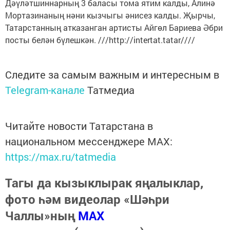
Дәүләтшиннарның 3 баласы тома ятим калды, Алинә
Мортазинаның нәни кызчыгы әнисез калды. Җырчы,
Татарстанның атказанган артисты Айгөл Бариева Әбри
посты белән бүлешкән. ///http://intertat.tatar////
Следите за самым важным и интересным в
Telegram-канале
Татмедиа
Читайте новости Татарстана в
национальном мессенджере MАХ:
https://max.ru/tatmedia
Тагы да кызыклырак яңалыклар,
фото һәм видеолар «Шәһри
Чаллы»ның
MAX