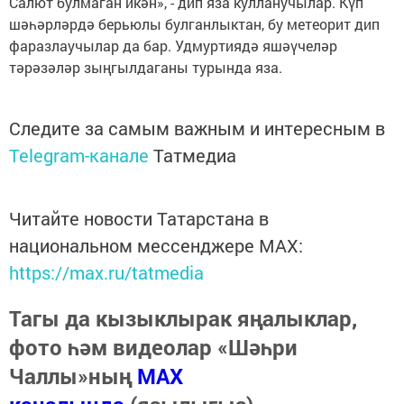
Салют булмаган икән», - дип яза кулланучылар. Күп
шәһәрләрдә берьюлы булганлыктан, бу метеорит дип
фаразлаучылар да бар. Удмуртиядә яшәүчеләр
тәрәзәләр зыңгылдаганы турында яза.
Следите за самым важным и интересным в
Telegram-канале
Татмедиа
Читайте новости Татарстана в
национальном мессенджере MАХ:
https://max.ru/tatmedia
Тагы да кызыклырак яңалыклар,
фото һәм видеолар «Шәһри
Чаллы»ның
MAX