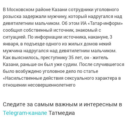
В Московском районе Казани сотрудники уголовного
розыска задержали мужчину, который надругался над
девятилетним мальчиком. Об этом ИА «Татар-информ»
сообщил собственный источник, знакомый с
ситуацией. По информации источника, накануне, 3
января, в подъезде одного из жилых домов некий
мужчина надругался над девятилетним мальчиком.
Как выяснилось, преступнику 35 лет, он - житель
Казани, раньше он был уже судим. После случившегося
было возбуждено уголовное дело по статье
«Насильственные действия сексуального характера в
отношении несовершеннолетнего
Следите за самым важным и интересным в
Telegram-канале
Татмедиа