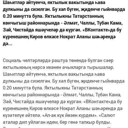
Шаһитлар әйтүенчә, яктылык вакытында һава
дулкыны да сизелгән. Бу хәл бүген, җиденче гыйнварда
0.20 минутта була. Яктылыкны Татарстанның
көнчыгыш районнарында - Әлмәт, Чаллы, Түбән Кама,
Зәй, Чистайда яшәүчеләр дә күргән. «ВКонтакте»да бу
күренешнең Киров өлкәсе Нократ Аланы шәһәрендә
дә...
Социаль челтәрләрдә раштуа төнендә булган сәер
яктылыкның нәрсә икәнен ачыкларга тырышалар.
Шаһитлар әйтүенчә, яктылык вакытында һава
дулкыны да сизелгән. Бу хәл бүген, җиденче гыйнварда
0.20 минутта була. Яктылыкны Татарстанның
көнчыгыш районнарында - Әлмәт, Чаллы, Түбән Кама,
Зәй, Чистайда яшәүчеләр дә күргән. «ВКонтакте»да бу
күренешнең Киров өлкәсе Нократ Аланы шәһәрендә дә
күзәтелүе әйтелә. «Ап-ак күк йөзен күрдем». «Салют
аталар дип уйлаган идем, бер генә тапкыр булды.