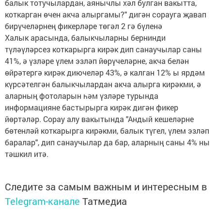
балык тотучылардан, аянычлы хәл булган вакытта,
коткарган өчен акча алыргамы?" дигән сорауга җавап
бирүчеләрнең фикерләре төгәл 2 гә бүленә
Халык арасында, балыкчыларны бернинди
түләүләрсез коткарырга кирәк дип санаучылар саны
41%, ә үзләре үлем эзләп йөрүчеләрне, акча белән
өйрәтергә кирәк диючеләр 43%, ә калган 12% ы ярдәм
күрсәтелгән балыкчылардан акча алырга кирәкми, ә
аларның фотоларын һәм үзләре турында
информацияне бастырырга кирәк дигән фикер
йөртәләр. Сорау алу вакытында "Андый кешеләрне
бөтенләй коткарырга кирәкми, балык түгел, үлем эзләп
баралар", дип санаучылар да бар, аларның саны 4% ны
тәшкил итә.
Следите за самым важным и интересным в
Telegram-канале
Татмедиа