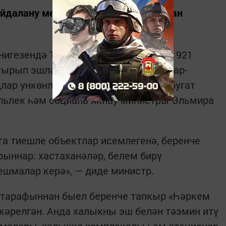
айдалану мөмкинлеге дә булдырылган
игезендә Татарстанда 10 ел эчендә 921
ырып эшләнгән. Бу хакта бүген «Татар-
лар ункөнлеге»нә багышланган матбугат
льлек һәм социаль яклау министры Эльмира
а тиешле объектлар исемлегенә, беренче
урыннар: хастаханәләр, белем бирү
шмалар керә», — диде министр.
 тарафыннан быел беренче тапкыр «Һәркем
ткәрелгән. Анда халыкны эш белән тәэмин итү
шмалары, халыкка комплекслы һәм стационар