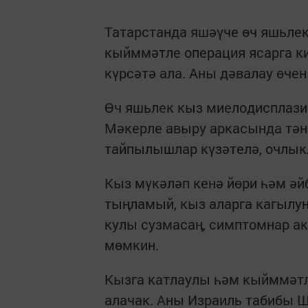
Татарстанда яшәүче өч яшьле
кыйммәтле операция ясарга к
күрсәтә ала. Аны дәвалау өче
Өч яшьлек кыз миелодисплази
Мәкерле авыру аркасында тән
тайпылышлар күзәтелә, очлык
Кыз мүкәләп кенә йөри һәм әй
тыңламый, кыз аларга кагылун
кулы сузмасаң, симптомнар ак
мөмкин.
Кызга катлаулы һәм кыйммәтл
алачак. Аны Израиль табибы Ш