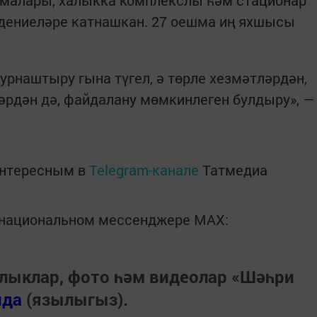
ждениеләре катнашкан. 27 оешма иң яхшысы
урнаштыру гына түгел, ә төрле хезмәтләрдән,
әрдән дә, файдалану мөмкинлеген булдыру», —
интересным в
Telegram-канале
Татмедиа
в национальном мессенджере MАХ:
лыклар, фото һәм видеолар «Шәһри
нда
(язылыгыз).