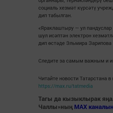
социаль хезмәт күрсәтү учре
дип табылган.
«Яраклаштыру — ул пандуслар 
шул исәптән электрон хезмәтл
дип өстәде Эльмира Зарипова
Следите за самым важным и 
Читайте новости Татарстана 
https://max.ru/tatmedia
Тагы да кызыклырак яңа
Чаллы»ның
MAX каналы