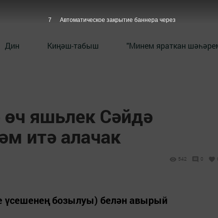
6
Автоматическое закрытие баннера через
Дин
Киңәш-табыш
"Минем яраткан шәһәрем
 өч яшьлек Сәйдә
әм итә алачак
542
0
е үсешенең бозылуы) белән авырый