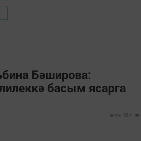
ьбина Бәширова:
лилеккә басым ясарга
518
0