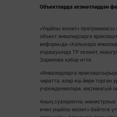
Объектларда хезмәтләрдән ф
«Уңайлы мохит» программасы н
объект инвалидларга яраклашт
информ»да «Халыкара инвалид
очрашуында ТР хезмәт, мәшгу
Зарипова хәбәр итте.
«Инвалидларга яраклаштырырг
чиратта, алар еш йөри торган 
учреждениеләре, иҗтимагый ое
Аның сүзләренчә, министрлык
өчен уңайлы мохит» бәйгесе ү
органнары, тернәкләндерү ое