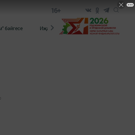
16+
" бәйгесе
Иҗат
Реклама
Онлайн язы
0