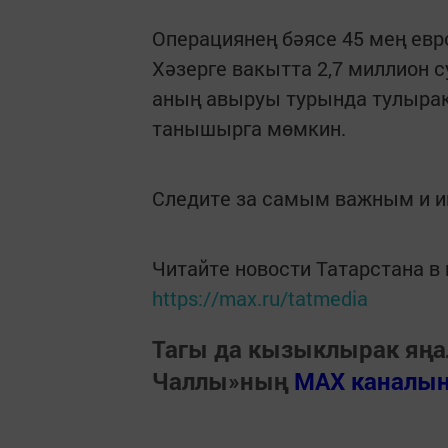
Операциянең бәясе 45 мең евро
Хәзерге вакытта 2,7 миллион 
аның авыруы турында тулырак
танышырга мөмкин.
Следите за самым важным и 
Читайте новости Татарстана 
https://max.ru/tatmedia
Тагы да кызыклырак яңа
Чаллы»ның
MAX каналы