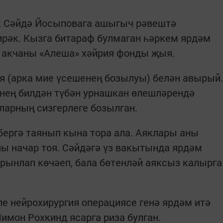
к Сәйдә Йосыповага ашыгыч рәвештә
ирәк. Кызга битараф булмаган һәркем ярдәм
н акчаны «Алеша» хәйрия фонды җыя.
я (арка мие үсешенең бозылуы) белән авырый.
нең билдән түбән урнашкан өлешләрендә
ларның сизгерлеге бозылган.
бергә таянып кына тора ала. Аяклары аны
ы начар тоя. Сәйдәгә үз вакытында ярдәм
рынлап көчәеп, бала бөтенләй аяксыз калырга
е нейрохирургия операциясе генә ярдәм итә
имон Рохкинд ясарга риза булган.