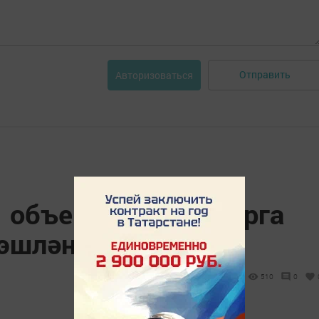
Отправить
Авторизоваться
1 объект инвалидларга
эшләнгән
510
0