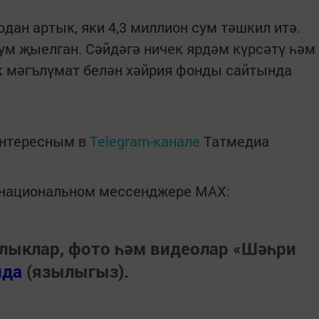
дан артык, яки 4,3 миллион сум тәшкил итә.
сум җыелган. Сәйдәгә ничек ярдәм күрсәтү һәм
 мәгълүмат белән хәйрия фонды сайтында
интересным в
Telegram-канале
Татмедиа
в национальном мессенджере MАХ:
лыклар, фото һәм видеолар «Шәһри
нда
(язылыгыз).