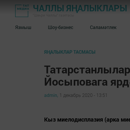
ЧАЛЛЫ ЯҢАЛЫКЛАРЫ
"Шәһри Чаллы" газетасы
Язмыш
Шоу-бизнес
Сәламәтлек
ЯҢАЛЫКЛАР ТАСМАСЫ
Татарстанлылар
Йосыповага ярд
admin,
1 декабрь 2020 - 13:51
Кыз миелодисплазия (арка ми