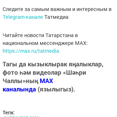
Следите за самым важным и интересным в
Telegram-канале
Татмедиа
Читайте новости Татарстана в
национальном мессенджере MАХ:
https://max.ru/tatmedia
Тагы да кызыклырак яңалыклар,
фото һәм видеолар «Шәһри
Чаллы»ның
MAX
каналында
(язылыгыз).
Теги: