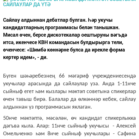
Сайлау алдыннан дебатлар булган. Һәр укучы
кандидатларның программасы белән танышкан.
Мисал өчен, берсе дискотекалар оештыруны вәгъдә
итсә, икенчесе КВН командасын булдырырга тели,
өченчесе: «Шимбә көннәрне булса да ирекле форма
кертер идем», - ди.
Бүген шәһәребезнең 66 мәгариф учреждениесендә
укучылар арасында да сайлаулар уза. Анда 1-11нче
сыйныф егет һәм кызлары мәктәп советына спикерлар
өчен тавыш бирә. Балалар да өлкәннәр кебек, сайлау
алдыннан үз программасын яклаган.
50нче мәктәптә, мәсәлән, өч кандидат спикерлыкка
дәгъва кыла. Алар: 11нче сыйныф укучысы - Алексей
Омельченко һәм 8нче сыйныф укучылары - Сафина