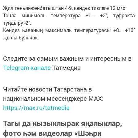
Җил төньяк-көнбатыштан 4-9, көндез тизлеге 12 м/с.
Төнлә минималь температура +1... +3˚, туфракта
туңдыру -2˚.
Көндез һаваның максималь температурасы +8... +10˚
җылы булачак.
Следите за самым важным и интересным в
Telegram-канале
Татмедиа
Читайте новости Татарстана в
национальном мессенджере MАХ:
https://max.ru/tatmedia
Тагы да кызыклырак яңалыклар,
фото һәм видеолар «Шәһри