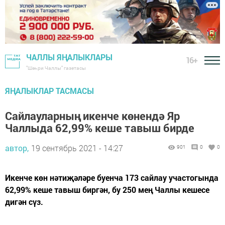
ЧАЛЛЫ ЯҢАЛЫКЛАРЫ
16+
"Шәһри Чаллы" газетасы
ЯҢАЛЫКЛАР ТАСМАСЫ
Сайлауларның икенче көнендә Яр
Чаллыда 62,99% кеше тавыш бирде
автор,
19 сентябрь 2021 - 14:27
901
0
0
Икенче көн нәтиҗәләре буенча 173 сайлау участогында
62,99% кеше тавыш биргән, бу 250 мең Чаллы кешесе
дигән сүз.