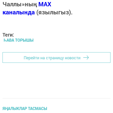
Чаллы»ның
MAX
каналында
(язылыгыз).
Теги:
ҺАВА ТОРЫШЫ
Перейти на страницу новости
ЯҢАЛЫКЛАР ТАСМАСЫ