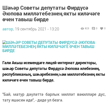
Шәһәр Советы депутаты Фирдүсә
Әюпова милләтебезнең якты киләчәге
өчен тавыш бирде
автор,
19 сентябрь 2021 - 13:20
923
0
0
Гали Акыш исемендәге лицей-интернат директоры,
шәһәр Советы депутаты Фирдүсә Әюпова илебезнең,
республиканың, шәһәребезнең һәм милләтебезнең якты
киләчәге өчен тавыш бирде.
"Бай, матур дәүләттә барлык милләт вәкилләре дус,
тату яшәсен иде", - диде ул безгә.