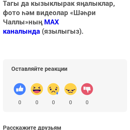
Тагы да кызыклырак яңалыклар,
фото һәм видеолар «Шәһри
Чаллы»ның
MAX
каналында
(язылыгыз).
Оставляйте реакции
0
0
0
0
0
Расскажите друзьям