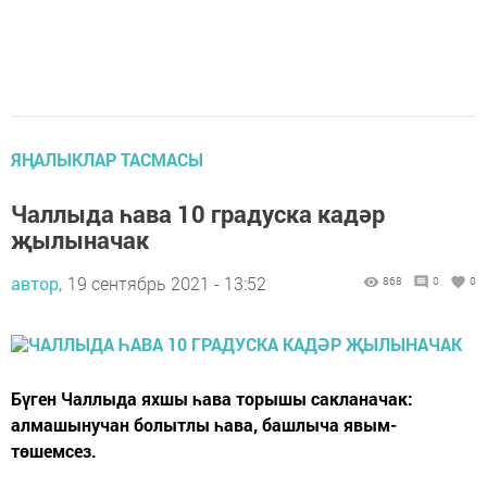
ЯҢАЛЫКЛАР ТАСМАСЫ
Чаллыда һава 10 градуска кадәр
җылыначак
автор,
19 сентябрь 2021 - 13:52
868
0
0
Бүген Чаллыда яхшы һава торышы сакланачак:
алмашынучан болытлы һава, башлыча явым-
төшемсез.