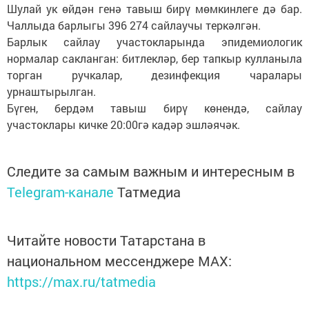
Шулай ук өйдән генә тавыш бирү мөмкинлеге дә бар.
Чаллыда барлыгы 396 274 сайлаучы теркәлгән.
Барлык сайлау участокларында эпидемиологик
нормалар сакланган: битлекләр, бер тапкыр кулланыла
торган ручкалар, дезинфекция чаралары
урнаштырылган.
Бүген, бердәм тавыш бирү көнендә, сайлау
участоклары кичке 20:00гә кадәр эшләячәк.
Следите за самым важным и интересным в
Telegram-канале
Татмедиа
Читайте новости Татарстана в
национальном мессенджере MАХ:
https://max.ru/tatmedia