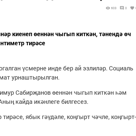
603
0
нәр киенеп өеннән чыгып киткән, тәнендә өч
антиметр тирәсе
галган үсмерне инде бер ай эзлиләр. Социаль
үмат урнаштырылган.
Тимур Сабирҗанов өеннән чыгып киткән һәм
Аның кайда икәнлеге билгесез.
тирәсе, ябык гәүдәле, коңгырт чәчле, коңгырт-