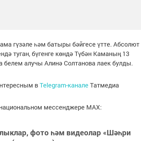
ама гүзәле һәм батыры бәйгесе үтте. Абсолют
дә туган, бүгенге көндә Түбән Каманың 13
 белем алучы Алинә Солтанова лаек булды.
интересным в
Telegram-канале
Татмедиа
в национальном мессенджере MАХ:
лыклар, фото һәм видеолар «Шәһри