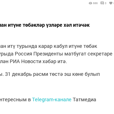
666
0
лан итүне төбәкләр үзләре хәл итәчәк
лан итү турында карар кабул итүне төбәк
турыда Россия Президенты матбугат секретаре
ән РИА Новости хәбәр итә.
ы. 31 декабрь рәсми төстә эш көне булып
интересным в
Telegram-канале
Татмедиа