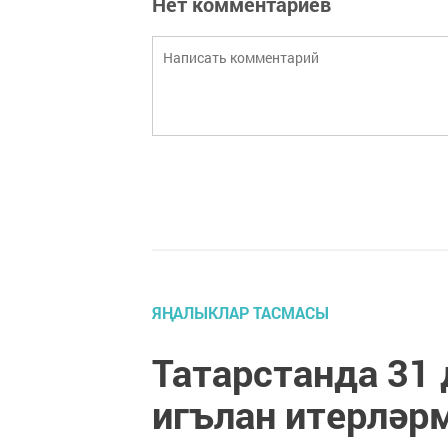
Нет комментариев
ЯҢАЛЫКЛАР ТАСМАСЫ
Татарстанда 31 
игълан итерләр