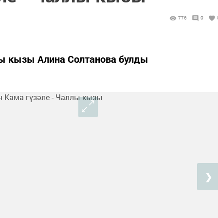
776
0
ы кызы Алина Солтанова булды
❯