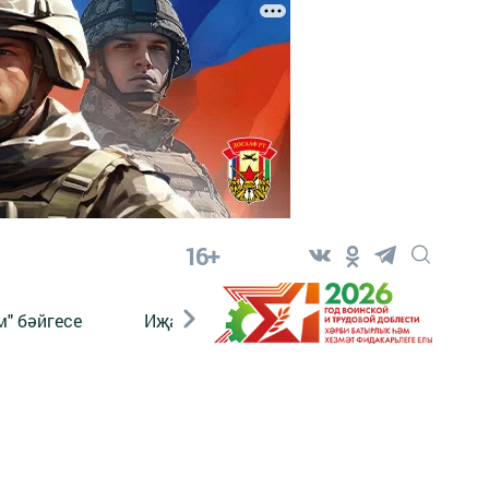
16+
" бәйгесе
Иҗат
Реклама
Онлайн язы