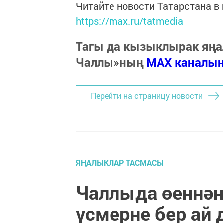
Читайте новости Татарстана 
https://max.ru/tatmedia
Тагы да кызыклырак яңа
Чаллы»ның
MAX каналы
Перейти на страницу новости
ЯҢАЛЫКЛАР ТАСМАСЫ
Чаллыда өеннән
үсмерне бер ай