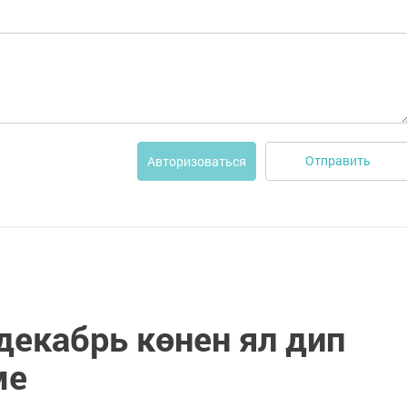
Отправить
Авторизоваться
декабрь көнен ял дип
ме