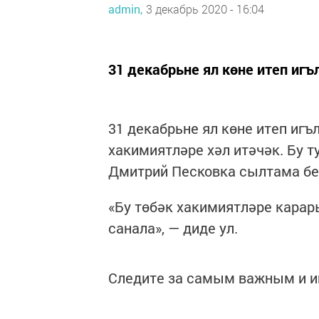
admin,
3 декабрь 2020 - 16:04
31 декабрьне ял көне итеп игъ
31 декабрьне ял көне итеп игъ
хакимиятләре хәл итәчәк. Бу 
Дмитрий Песковка сылтама бел
«Бу төбәк хакимиятләре карар
санала», — диде ул.
Следите за самым важным и 