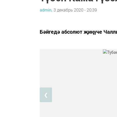
admin,
3 декабрь 2020 - 20:39
Бәйгедә абсолют җиңүче Чалл
❮