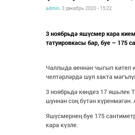
admin,
3 декабрь 2020 - 15:22
3 ноябрьдә яшүсмер кара кием
татуировкасы бар, буе – 175 с
Чаллыда өеннән чыгып китеп ю
челтәрләрдә шул хакта мәгъл
3 ноябрьдә көндез 17 яшьлек 
шуннан соң бүтән күренмәгән. 
Яшүсмернең буе 175 сантиметр 
кара күзле.