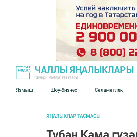
ЧАЛЛЫ ЯҢАЛЫКЛАРЫ
"Шәһри Чаллы" газетасы
Язмыш
Шоу-бизнес
Сәламәтлек
ЯҢАЛЫКЛАР ТАСМАСЫ
Түбән Кама гүз