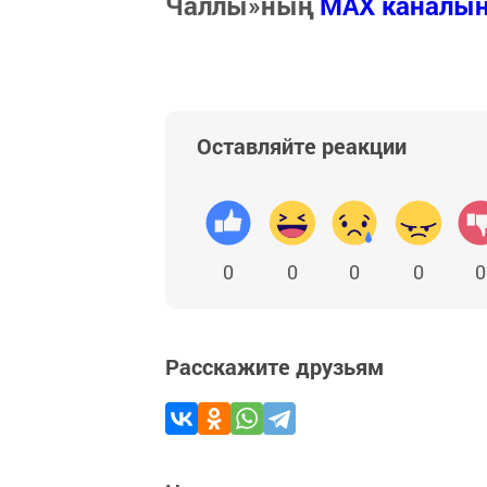
Чаллы»ның
MAX каналы
Оставляйте реакции
0
0
0
0
0
Расскажите друзьям