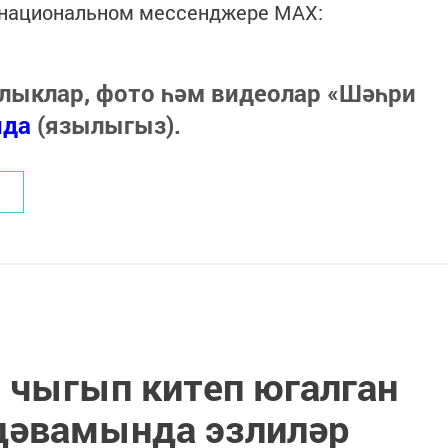
в национальном мессенджере MАХ:
лыклар, фото һәм видеолар «Шәһри
нда
(язылыгыз).
 чыгып китеп югалган
 дәвамында эзлиләр