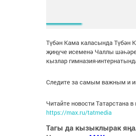
Түбән Кама каласында Түбән К
җиңүче исеменә Чаллы шәһәрен
кызлар гимназия-интернатында
Следите за самым важным и 
Читайте новости Татарстана 
https://max.ru/tatmedia
Тагы да кызыклырак яңа