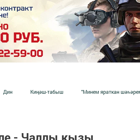
Дин
Киңәш-табыш
"Минем яраткан шәһәрем
әле - Чаллы кызы