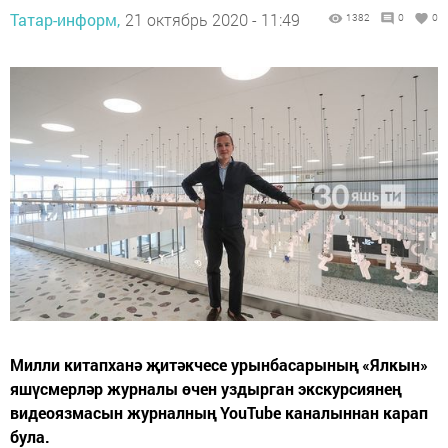
Татар-информ,
21 октябрь 2020 - 11:49
1382
0
0
Милли китапханә җитәкчесе урынбасарының «Ялкын»
яшүсмерләр журналы өчен уздырган экскурсиянең
видеоязмасын журналның YouTube каналыннан карап
була.