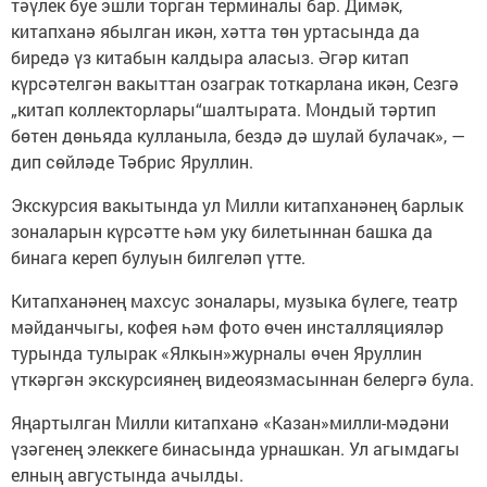
тәүлек буе эшли торган терминалы бар. Димәк,
китапханә ябылган икән, хәтта төн уртасында да
биредә үз китабын калдыра аласыз. Әгәр китап
күрсәтелгән вакыттан озаграк тоткарлана икән, Сезгә
„китап коллекторлары“шалтырата. Мондый тәртип
бөтен дөньяда кулланыла, бездә дә шулай булачак», —
дип сөйләде Тәбрис Яруллин.
Экскурсия вакытында ул Милли китапханәнең барлык
зоналарын күрсәтте һәм уку билетыннан башка да
бинага кереп булуын билгеләп үтте.
Китапханәнең махсус зоналары, музыка бүлеге, театр
мәйданчыгы, кофея һәм фото өчен инсталляцияләр
турында тулырак «Ялкын»журналы өчен Яруллин
үткәргән экскурсиянең видеоязмасыннан белергә була.
Яңартылган Милли китапханә «Казан»милли-мәдәни
үзәгенең элеккеге бинасында урнашкан. Ул агымдагы
елның августында ачылды.