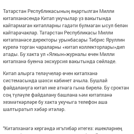
Татарстан Республикасының яңартылган Милли
китапханәсендә Китап укучылар үз вакытында
кайтармаган китапларны гадәти булмаган ысул белән
кайтарачаклар. Татарстан Республикасы Милли
китапханәсе директоры урынбасары Тәбрис Яруллин
күрелә торган чараларны «китап коллекторлары»дип
атады. Бу хакта ул «Ялкын»журналы өчен Милли
китапханә буенча экскурсия вакытында сөйләде.
Китап алырга теләүчеләр өчен китапханә
системасында шәхси кабинет ачыла. Бушлай
файдалануга китап ике атнага гына бирелә. Бу сроктан
соң түләүле файдалану башлана һәм китапханә
хезмәткәрләре бу хакта укучыга телефон аша
шалтыратып хәбәр итәләр.
"Китапханәгә кергәндә игътибар итегез: ишекләрнең