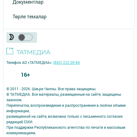
Документлар
Төрле темалар
Телефон АО «ТАТМЕДИА»:
(843) 222 09 84
16+
© 2011 - 2026. Шәһри Чаллы. Все права защищены.
© ТАТМЕДИА. Все материалы, размещенные на сайте, защищены
законом.
Перепечатка, воспроизведение и распространение в любом объеме
информации,
размещенной на сайте, возможна только с письменного согласия
редакций СМИ.
При поддержке Республиканского агентства по печати и массовым
коммуникациям.