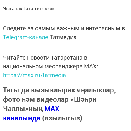
Чыганак Татар-информ
Следите за самым важным и интересным в
Telegram-канале
Татмедиа
Читайте новости Татарстана в
национальном мессенджере MАХ:
https://max.ru/tatmedia
Тагы да кызыклырак яңалыклар,
фото һәм видеолар «Шәһри
Чаллы»ның
MAX
каналында
(язылыгыз).