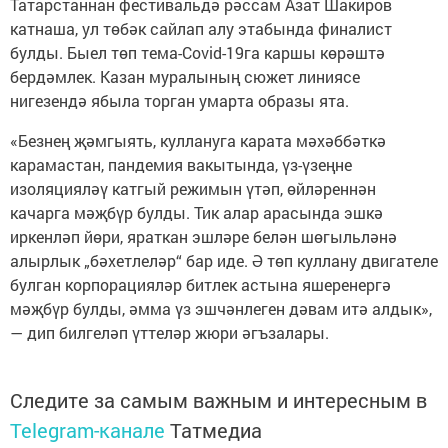
Татарстаннан фестивальдә рәссам Азат Шакиров
катнаша, ул төбәк сайлап алу этабында финалист
булды. Быел төп тема-Covid-19га каршы көрәштә
бердәмлек. Казан муралының сюжет линиясе
нигезендә ябыла торган умарта образы ята.
«Безнең җәмгыять, куллануга карата мәхәббәткә
карамастан, пандемия вакытында, үз-үзеңне
изоляцияләү катгый режимын үтәп, өйләреннән
качарга мәҗбүр булды. Тик алар арасында эшкә
иркенләп йөри, яраткан эшләре белән шөгыльләнә
алырлык „бәхетлеләр“ бар иде. Ә төп куллану двигателе
булган корпорацияләр битлек астына яшеренергә
мәҗбүр булды, әмма үз эшчәнлеген дәвам итә алдык»,
— дип билгеләп үттеләр жюри әгъзалары.
Следите за самым важным и интересным в
Telegram-канале
Татмедиа