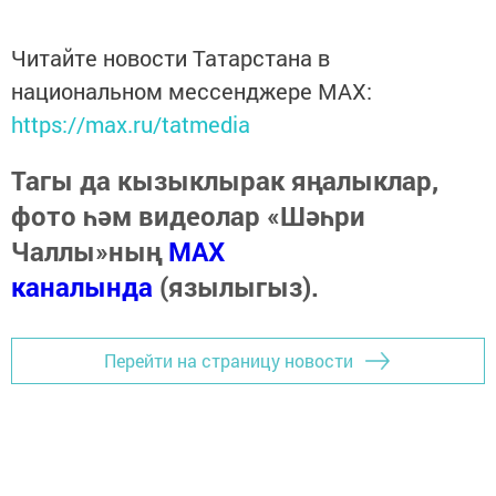
Читайте новости Татарстана в
национальном мессенджере MАХ:
https://max.ru/tatmedia
Тагы да кызыклырак яңалыклар,
фото һәм видеолар «Шәһри
Чаллы»ның
MAX
каналында
(язылыгыз).
Перейти на страницу новости