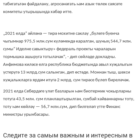
табигатьтән файдалану, агросәнәгать һәм азык-төлек сәясәте
комитеты утырышында хәбәр итте.
„2021 елда“ әйләнә — тирә мохитне саклау „бүлеге буенча
чыгымнар 975,5 млн.сум күләмендә каралган, шуның 544,7 млн.
сумы“ Иделне савыктыру» федераль проекты чараларын
тормышка ашыруга тотылачак", - дип сөйләде докладчы.
Анфимова киләсе елга республика бюджетында авыл хуҗалыгын
үстерүгә 13 млрд.сум салынган, дип өстәде. Моннан тыш, шәхси
хуҗалыкларга ярдәм итүгә 2 млрд. сум тирәсе бүлеп биреләчәк.
2021 елда Себердәге үләт базларын һәм биотермик чокырларны
тотуга 43,5 млн. сум планлаштырылган, сукбай хайваннарны тоту,
тоту һәм көйләү — 56,7 млн.сум, дип билгеләп үтте Финанс
министры урынбасары.
Следите за самым важным и интересным в