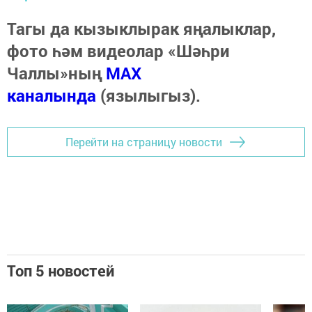
Тагы да кызыклырак яңалыклар,
фото һәм видеолар «Шәһри
Чаллы»ның
MAX
каналында
(язылыгыз).
Перейти на страницу новости
Топ 5 новостей