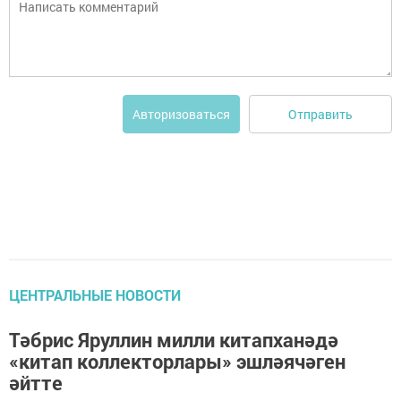
Отправить
Авторизоваться
ЦЕНТРАЛЬНЫЕ НОВОСТИ
Тәбрис Яруллин милли китапханәдә
«китап коллекторлары» эшләячәген
әйтте