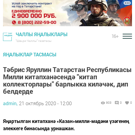
ЧАЛЛЫ ЯҢАЛЫКЛАРЫ
16+
"Шәһри Чаллы" газетасы
ЯҢАЛЫКЛАР ТАСМАСЫ
Тәбрис Яруллин Татарстан Республикасы
Милли китапханәсендә "китап
коллекторлары" барлыкка киләчәк, дип
белдерде
admin,
21 октябрь 2020 - 12:00
903
0
0
Яңартылган китапханә «Казан»милли-мәдәни үзәгенең
элеккеге бинасында урнашкан.