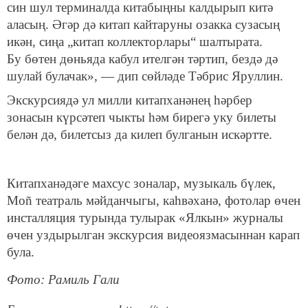
син шул терминалда китабыңны калдырып китә
аласың. Әгәр дә китап кайтаруны озакка сузасың
икән, сиңа „китап коллекторлары“ шалтырата.
Бу бөтен дөньяда кабул ителгән тәртип, бездә дә
шулай булачак», — дип сөйләде Тәбрис Яруллин.
Экскурсиядә ул милли китапханәнең һәрбер
зонасын күрсәтеп чыкты һәм бирегә уку билеты
белән дә, билетсыз да килеп булганын искәртте.
Китапханәдәге махсус зоналар, музыкаль бүлек,
Мoñ театраль мәйданчыгы, каһвәханә, фотолар өчен
инсталляция турында тулырак «Ялкын» журналы
өчен уздырылган экскурсия видеоязмасыннан карап
була.
Фото: Рамиль Гали