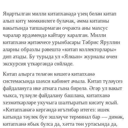
Яңартылган милли китапханәдә үзең белән китап
алып китү мөмкинлеге булачак, әмма китапны
вакытында тапшырмаган очракта аны махсус
чаралар ярдәмендә кайтару каралган. Милли
китапханә җитәкчесе урынбасары Тәбрис Яруллин
аларны образлы рәвештә «китап коллекторлары»
дип атады. Бу турыда ул «Ялкын» журналы өчен
экскурсия үткәргәндә сөйләде.
Китап алырга теләгән кешегә китапханә
системасында шәхси кабинет ачыла. Китап түләүсез
файдалануга ике атнага гына бирелә. Әгәр ул вакыт
чыкса, түләүле файдалану башлана, китапханә
хезмәткәрләре укучыга шалтыратып кисәтү ясый.
«Китапханәгә кергәндә игътибар итегез: ишек
катында тәүлек буе эшләүче терминал бар — димәк,
китапханә ябык булса да, хәтта төн уртасында да,