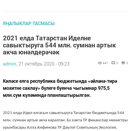
ЯҢАЛЫКЛАР ТАСМАСЫ
2021 елда Татарстан Иделне
савыктыруга 544 млн. сумнан артык
акча юнәлдерәчәк
admin,
21 октябрь 2020 - 09:23
847
0
0
Киләсе елга республика бюджетында «әйләнә-тирә
мохитне саклау» бүлеге буенча чыгымнар 975,5
млн.сум күләмендә планлаштырылган.
2021 елда Идел елгасын савыктыруга Татарстан бюджетында 544
млн. сумнан артык акча каралган. Бу хакта ТР финанслар министры
урынбасары Алла Анфимова ТР Дәүләт Советының Экология,