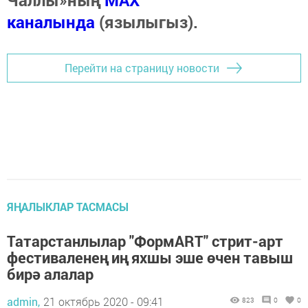
каналында
(язылыгыз).
Перейти на страницу новости
ЯҢАЛЫКЛАР ТАСМАСЫ
Татарстанлылар "ФормARТ" стрит-арт
фестиваленең иң яхшы эше өчен тавыш
бирә алалар
admin,
21 октябрь 2020 - 09:41
823
0
0