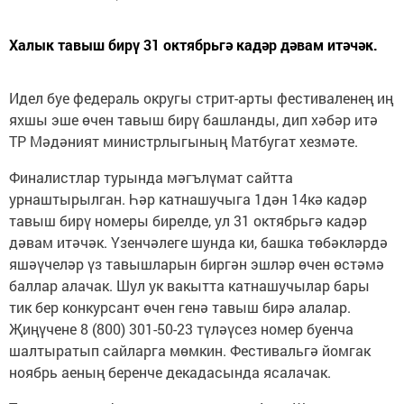
Халык тавыш бирү 31 октябрьгә кадәр дәвам итәчәк.
Идел буе федераль округы стрит-арты фестиваленең иң
яхшы эше өчен тавыш бирү башланды, дип хәбәр итә
ТР Мәдәният министрлыгының Матбугат хезмәте.
Финалистлар турында мәгълүмат сайтта
урнаштырылган. Һәр катнашучыга 1дән 14кә кадәр
тавыш бирү номеры бирелде, ул 31 октябрьгә кадәр
дәвам итәчәк. Үзенчәлеге шунда ки, башка төбәкләрдә
яшәүчеләр үз тавышларын биргән эшләр өчен өстәмә
баллар алачак. Шул ук вакытта катнашучылар бары
тик бер конкурсант өчен генә тавыш бирә алалар.
Җиңүчене 8 (800) 301-50-23 түләүсез номер буенча
шалтыратып сайларга мөмкин. Фестивальгә йомгак
ноябрь аеның беренче декадасында ясалачак.