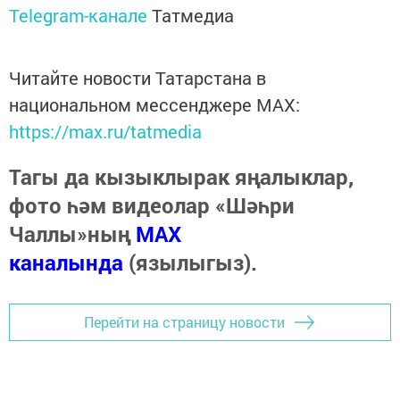
Telegram-канале
Татмедиа
Читайте новости Татарстана в
национальном мессенджере MАХ:
https://max.ru/tatmedia
Тагы да кызыклырак яңалыклар,
фото һәм видеолар «Шәһри
Чаллы»ның
MAX
каналында
(язылыгыз).
Перейти на страницу новости