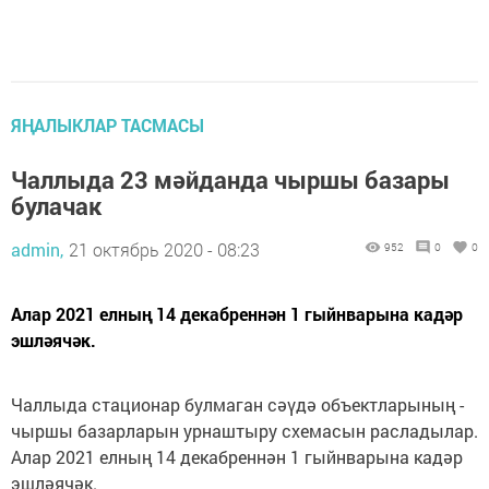
ЯҢАЛЫКЛАР ТАСМАСЫ
Чаллыда 23 мәйданда чыршы базары
булачак
admin,
21 октябрь 2020 - 08:23
952
0
0
Алар 2021 елның 14 декабреннән 1 гыйнварына кадәр
эшләячәк.
Чаллыда стационар булмаган сәүдә объектларының -
чыршы базарларын урнаштыру схемасын расладылар.
Алар 2021 елның 14 декабреннән 1 гыйнварына кадәр
эшләячәк.