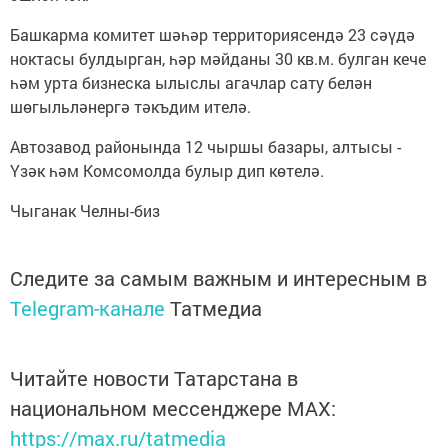
Башкарма комитет шәһәр территориясендә 23 сәүдә
ноктасы булдырган, һәр мәйданы 30 кв.м. булган кече
һәм урта бизнеска ылыслы агачлар сату белән
шөгыльләнергә тәкъдим ителә.
Автозавод районында 12 чыршы базары, алтысы -
Үзәк һәм Комсомолда булыр дип көтелә.
Чыганак Челны-биз
Следите за самым важным и интересным в
Telegram-канале
Татмедиа
Читайте новости Татарстана в
национальном мессенджере MАХ:
https://max.ru/tatmedia