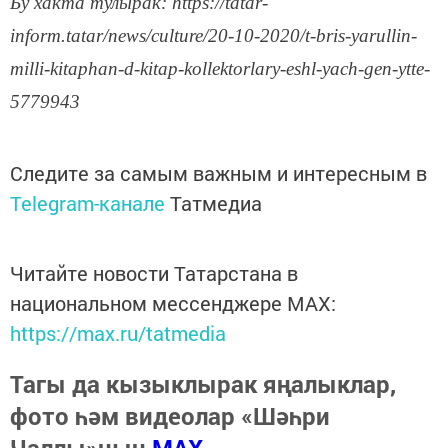
Бу хакта тулырак: https://tatar-
inform.tatar/news/culture/20-10-2020/t-bris-yarullin-
milli-kitaphan-d-kitap-kollektorlary-eshl-yach-gen-ytte-
5779943
Следите за самым важным и интересным в
Telegram-канале
Татмедиа
Читайте новости Татарстана в
национальном мессенджере MАХ:
https://max.ru/tatmedia
Тагы да кызыклырак яңалыклар,
фото һәм видеолар «Шәһри
Чаллы»ның
MAX