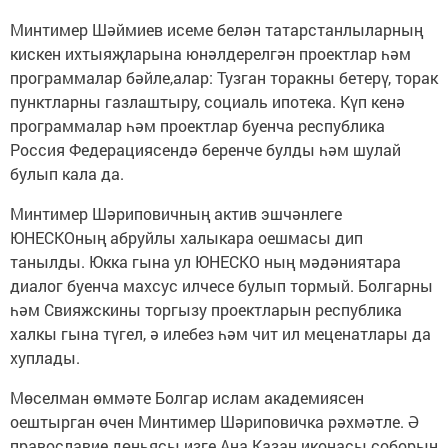
Минтимер Шәймиев исеме белән татарстанлыларның
кискен ихтыяҗларына юнәлдерелгән проектлар һәм
программалар бәйле,алар: Тузган торакны бетерү, торак
пунктларны газлаштыру, социаль ипотека. Күп кенә
программалар һәм проектлар буенча республика
Россия Федерациясендә беренче булды һәм шулай
булып кала да.
Минтимер Шәриповичның актив эшчәнлеге
ЮНЕСКОның абруйлы халыкара оешмасы дип
танылды. Юкка гына ул ЮНЕСКО ның мәдәниятара
диалог буенча махсус илчесе булып тормый. Болгарны
һәм Свияжскины торгызу проектларын республика
халкы гына түгел, ә илебез һәм чит ил меценатлары да
хуплады.
Мөселман өммәте Болгар ислам академиясен
оештырган өчен Минтимер Шәриповичка рәхмәтле. Ә
православие дөньясы изге Ана Казан иконасы соборын