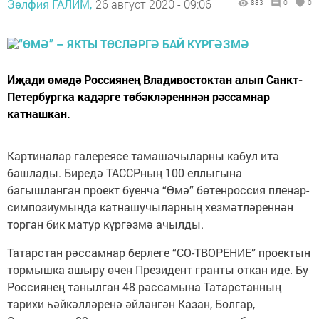
Зөлфия ГАЛИМ,
26 август 2020 - 09:06
883
0
0
Иҗади өмәдә Россиянең Владивостоктан алып Санкт-
Петербургка кадәрге төбәкләренннән рәссамнар
катнашкан.
Картиналар галереясе тамашачыларны кабул итә
башлады. Биредә ТАССРның 100 еллыгына
багышланган проект буенча “Өмә” бөтенроссия пленар-
симпозиумында катнашучыларның хезмәтләреннән
торган бик матур күргәзмә ачылды.
Татарстан рәссамнар берлеге “СО-ТВОРЕНИЕ” проектын
тормышка ашыру өчен Президент гранты откан иде. Бу
Россиянең танылган 48 рәссамына Татарстанның
тарихи һәйкәлләренә әйләнгән Казан, Болгар,