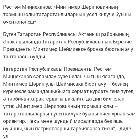
Рөстәм Миңнеханов: «Минтимер Шәриповичның
тормыш юлы-татарстанлыларның үсеп килүче буыны
өчен юнәлеш»
Бүген Татарстан Республикасы Актаныш районының
Әнәк авылында Татарстан Республикасының Беренче
Президенты Минтимер Шәймиевкә бронза бюстын ачу
тантанасы булды.
Татарстан Республикасы Президенты Рөстәм
Миңнеханов сәламләү сүзе белән чыгыш ясаганда,
Минтимер Шәрип улы Шәймиевка бюст ачу – безнең
күренекле замандашыбызга хөрмәт күрсәтү генә түгел,
ә тәрбияви характердагы вакыйга да дип билгеләп
үтте: «Минтимер Шәриповичның тормыш юлы –
татарстанлыларның үсеп килүче буыны өчен үрнәк һәм
ориентир. Нәкъ менә шундый мисалларда без яшь
буынны, чын патриотларны тәрбияләргә тиеш", - диде
ул.