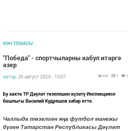
КӨН ТЕМАСЫ
"Победа" - спортчыларны кабул итәргә
әзер
автор,
26 август 2020 - 10:07
939
0
0
Бу хакта ТР Дәүләт төзелешен күзәтү Инспекциясе
башлыгы Василий Кудряшов хәбәр итте.
Чаллыда төзелгән яңа футбол манежы
бүген Татарстан Республикасы Дәүләт