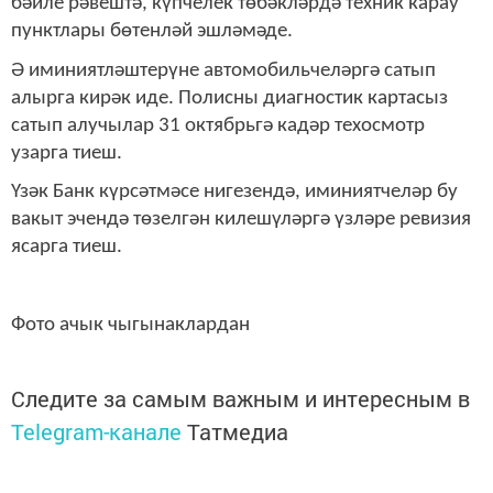
бәйле рәвештә, күпчелек төбәкләрдә техник карау
пунктлары бөтенләй эшләмәде.
Ә иминиятләштерүне автомобильчеләргә сатып
алырга кирәк иде. Полисны диагностик картасыз
сатып алучылар 31 октябрьгә кадәр техосмотр
узарга тиеш.
Үзәк Банк күрсәтмәсе нигезендә, иминиятчеләр бу
вакыт эчендә төзелгән килешүләргә үзләре ревизия
ясарга тиеш.
Фото ачык чыгынаклардан
Следите за самым важным и интересным в
Telegram-канале
Татмедиа