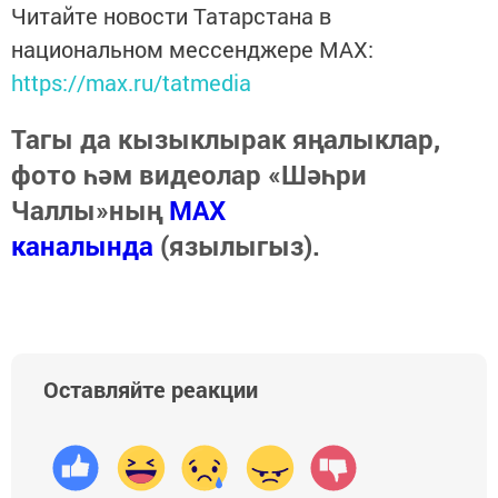
Читайте новости Татарстана в
национальном мессенджере MАХ:
https://max.ru/tatmedia
Тагы да кызыклырак яңалыклар,
фото һәм видеолар «Шәһри
Чаллы»ның
MAX
каналында
(язылыгыз).
Оставляйте реакции