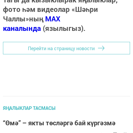
фото һәм видеолар «Шәһри
Чаллы»ның
MAX
каналында
(язылыгыз).
Перейти на страницу новости
ЯҢАЛЫКЛАР ТАСМАСЫ
“Өмә” – якты төсләргә бай күргәзмә