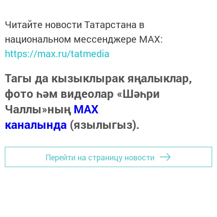
Читайте новости Татарстана в
национальном мессенджере MАХ:
https://max.ru/tatmedia
Тагы да кызыклырак яңалыклар,
фото һәм видеолар «Шәһри
Чаллы»ның
MAX
каналында
(язылыгыз).
Перейти на страницу новости