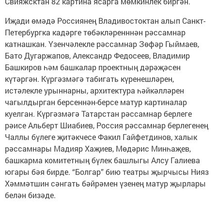
Свияжсктан 82 картина ясарга мөмкинлек биргән.
Иҗади өмәдә Россиянең Владивостоктан алып Санкт-
Петербургка кадәрге төбәкләренннән рәссамнар
катнашкан. Үзенчәлекле рәссамнар Зөфәр Гыймаев,
Бато Дугаржапов, Александр Федосеев, Владимир
Башкиров һәм башкалар проектның дәрәҗәсен
күтәргән. Күргәзмәгә табигать күренешләрен,
истәлекле урыннарны, архитектура һәйкәлләрен
чагылдырган берсеннән-берсе матур картиналар
куелган. Күргәзмәгә Татарстан рәссамнар берлеге
рәисе Альберт Шиабиев, Россия рәссамнар берлегенең
Чаллы бүлеге җитәкчесе Факил Гайфетдинов, халык
рәссамнары Мадияр Хаҗиев, Мөдәрис Минһаҗев,
башкарма комитетның бүлек башлыгы Алсу Галиева
югары бәя бирде. “Болгар” бию театры җырчысы Нияз
Хәммәтшин сәнгать бәйрәмен үзенең матур җырлары
белән бизәде.