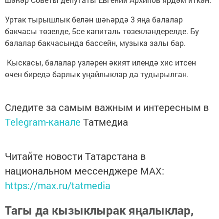
Уртак тырышлык белән шәһәрдә 3 яңа балалар
бакчасы төзелде, 5се капиталь төзекләндерелде. Бу
балалар бакчасында бассейн, музыка залы бар.
Кыскасы, балалар үзләрен әкият илендә хис итсен
өчен биредә барлык уңайлыклар да тудырылган.
Следите за самым важным и интересным в
Telegram-канале
Татмедиа
Читайте новости Татарстана в
национальном мессенджере MАХ:
https://max.ru/tatmedia
Тагы да кызыклырак яңалыклар,