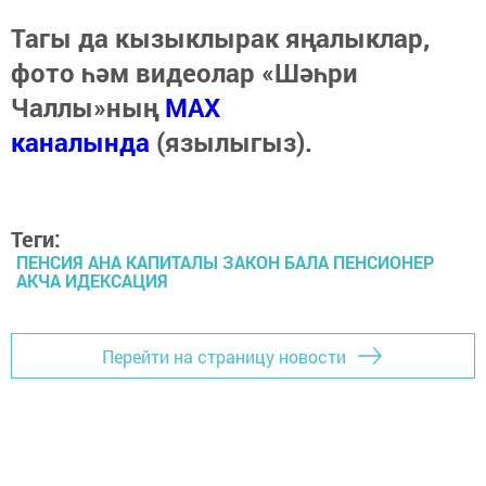
Тагы да кызыклырак яңалыклар,
фото һәм видеолар «Шәһри
Чаллы»ның
MAX
каналында
(язылыгыз).
Теги:
ПЕНСИЯ АНА КАПИТАЛЫ ЗАКОН БАЛА ПЕНСИОНЕР
АКЧА ИДЕКСАЦИЯ
Перейти на страницу новости