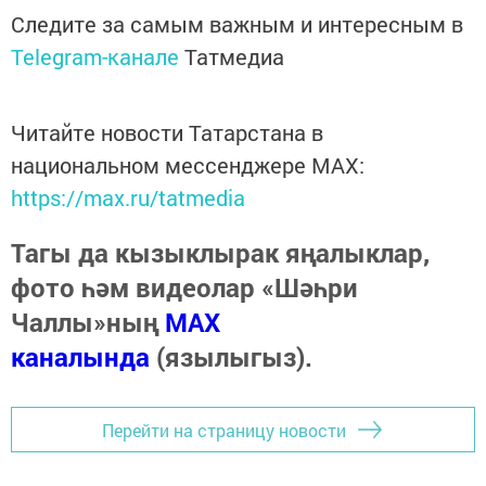
Следите за самым важным и интересным в
Telegram-канале
Татмедиа
Читайте новости Татарстана в
национальном мессенджере MАХ:
https://max.ru/tatmedia
Тагы да кызыклырак яңалыклар,
фото һәм видеолар «Шәһри
Чаллы»ның
MAX
каналында
(язылыгыз).
Перейти на страницу новости