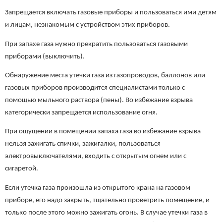
Запрещается включать газовые приборы и пользоваться ими детям
и лицам, незнакомым с устройством этих приборов.
При запахе газа нужно прекратить пользоваться газовыми
приборами (выключить).
Обнаружение места утечки газа из газопроводов, баллонов или
газовых приборов производится специалистами только с
помощью мыльного раствора (пены). Во избежание взрыва
категорически запрещается использование огня.
При ощущении в помещении запаха газа во избежание взрыва
нельзя зажигать спички, зажигалки, пользоваться
электровыключателями, входить с открытым огнем или с
сигаретой.
Если утечка газа произошла из открытого крана на газовом
приборе, его надо закрыть, тщательно проветрить помещение, и
только после этого можно зажигать огонь. В случае утечки газа в