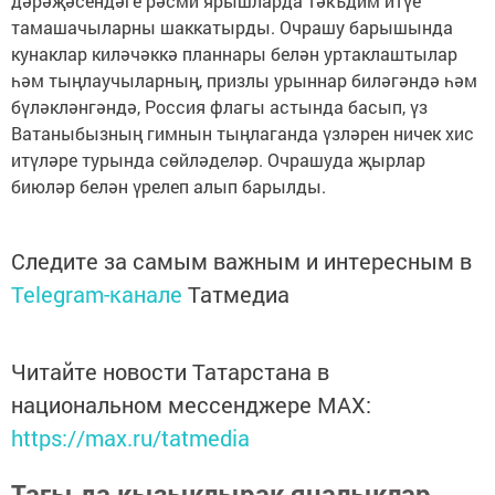
дәрәҗәсендәге рәсми ярышларда тәкъдим итүе
тамашачыларны шаккатырды. Очрашу барышында
кунаклар киләчәккә планнары белән уртаклаштылар
һәм тыңлаучыларның, призлы урыннар биләгәндә һәм
бүләкләнгәндә, Россия флагы астында басып, үз
Ватаныбызның гимнын тыңлаганда үзләрен ничек хис
итүләре турында сөйләделәр. Очрашуда җырлар
биюләр белән үрелеп алып барылды.
Следите за самым важным и интересным в
Telegram-канале
Татмедиа
Читайте новости Татарстана в
национальном мессенджере MАХ:
https://max.ru/tatmedia
Тагы да кызыклырак яңалыклар,