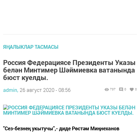
ЯҢАЛЫКЛАР ТАСМАСЫ
Россия Федерациясе Президенты Указы
белән Минтимер Шәймиевка ватанында
бюст куелды.
admin,
26 август 2020 - 08:56
737
0
0
"Сез-безнең укытучы",- диде Рөстәм Миңнеханов