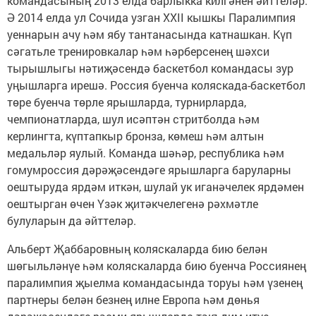
командасының 2013 елда барлыкка килгәнен әйттеләр.
Ә 2014 елда ул Сочида узган XXII кышкы Паралимпия
уеннарын ачу һәм ябу тантанасында катнашкан. Күп
сәгатьле тренировкалар һәм һәрберсенең шәхси
тырышлыгы нәтиҗәсендә баскетбол командасы зур
уңышларга ирешә. Россия буенча коляскада-баскетбол
төре буенча төрле ярышларда, турнирларда,
чемпионатларда, шул исәптән стритболда һәм
керлингта, күптапкыр бронза, көмеш һәм алтын
медальләр яулый. Команда шәһәр, республика һәм
гомумроссия дәрәҗәсендәге ярышларга баруларны
оештыруда ярдәм иткән, шулай ук иганәчелек ярдәмен
оештырган өчен Үзәк җитәкчелегенә рәхмәтле
булуларын да әйттеләр.
Альберт Җаббаровның коляскаларда бию белән
шөгыльләнүе һәм коляскаларда бию буенча Россиянең
паралимпия җыелма командасында торуы һәм үзенең
партнеры белән безнең илне Европа һәм дөнья