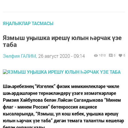
ЯҢАЛЫКЛАР ТАСМАСЫ
Язмыш уңышка ирешү юлын һәрчак үзе
таба
Зөлфия ГАЛИМ,
26 август 2020 - 09:14
1010
0
0
Шәһәребезнең “Изгелек” физик мөмкинлекләре чикле
шәһәрдәшләрне тернәкләндерү үзәге хезмәткәрләре
Рәмзия Хәйбулова белән Ләйсән Сагандыкова “Минем
флаг - минем Россия” бөтенроссия акциясе
кысаларында, “Язмыш, ул кош кебек, уңышка ирешү
юлын һәрчак үзе таба” дигән темага талантлы кешеләр
белән очрашу узды.