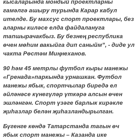
кысаларында мондый проектларны
гамәлгә ашыру турында Карар кабул
ителде. Бу махсус спорт проектлары, без
аларны киләсе елда файдалануга
тапшырачакбыз. Бу безнең республика
өчен мөһим вакыйга дип саныйм
”
, - диде ул
чакта Рөстәм Миңнеханов.
90 һәм 45 метрлы футбол кыры манежы
«Гренада»паркында урнашкан. Футбол
манежы ябык, спортчылар биредә ел
әйләнәсе күнегүләр үткәрә алсын өчен
эшләнгән. Спорт үзәге барлык кирәкле
җиһазлар белән җиһазландырылган.
Бүгенге көндә
Татарстанда тагын өч
ябык спорт манежы – Казанда ике