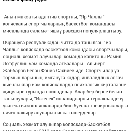
Аның максаты адаптив спортны, “Яр Чаллы”
коляскалы спортчыларның баскетбол командасы
мисалында сәламәт яшәү рәвешен популярлаштыру.
Очрашуга республикадан читтә дә танылган “Яр
Чаллы” коляскада баскетбол командасы спортчылары,
социаль хезмәт алучылар: команда капитаны Рамил
Лотфуллин һәм команда әгъзалары - Альберт
Җаббаров белән Фәнис Сәхбиев иде. Спортчылар үз
тормышларының: имгәнүгә кадәр, инвалидлык алгач
кыенлыклар һәм коляскаларда психологик киртәләрне
җиңүләре турында сөйләделәр. Алар бер-берсе белән
танышулары, “Изгелек” инвалидларны тернәкләндерү
үзәгенә һәм коляскаларда бию буенча тренировкаларга
ничек чакыру алуларын искә төшерделәр.
Социаль хезмәт алучылар коляскада-баскетбол