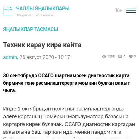
ЧАЛЛЫ ЯҢАЛЫКЛАРЫ
16+
"Шәһри Чаллы" газетасы
ЯҢАЛЫКЛАР ТАСМАСЫ
Техник карау кире кайта
admin,
26 август 2020 - 10:17
1288
0
0
30 сентябрьдә ОСАГО шартнамәсен диагностик карта
бирмичә генә рәсмиләштерергә мөмкин булган вакыт
чыга.
Инде 1 октябрьдән полисны рәсмиләштергәндә
әлеге картаның номерын мәгълүматлар базасына
кертергә кирәк булачак. ОСАГО диагностик картадан
вакытлыча баш тарткан иде, чөнки пандемиягә