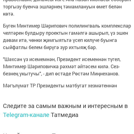
торгызу буенча эшләрнең тәмамлануын өмет белән
көтә.
Бүген Минтимер Шәрипович полилингваль комплекслар
челтәрен булдыру проектын гамәлгә ашырып, үз эшен
дәвам итә, чөнки җәмгыятьтә үсеп килүче буынга
сыйфатлы белем бирүгә зур ихтыяҗ бар.
"Шәхсән үз исемемнән, Президент исеменнән түгел,
Минтимер Шәриповичка рәхмәт әйтәсем килә. Сез-
безнең укытучы", - дип өстәде Рөстәм Миңнеханов.
Мәгълүмат ТР Президенты матбугат хезмәтеннән
Следите за самым важным и интересным в
Telegram-канале
Татмедиа