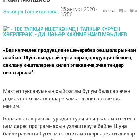
25 август 2020 -
Эльвира Гайнетдинова,
1149
0
0
15:56
«Без күпчелек продукцияне шәһәребез оешмаларыннан
алабыз. Шунысында әйтергә кирәк,продукция безнең
саклану киштәләренә килеп эләккәнче,эчке тендер
оештырыла".
Мәктәп туклануының сыйфатлы булуы балалар өчен
дә,мәктәп хезмәткәрләре һәм әти-әниләр өчен дә
мөһим.
Бала ашаган ризык турыдан-туры аның сәламәтлегенә
һәм дәрес программасын үзләштерүгә бәйле. Шуңа
бәйле рәвештә бүген мәктәп хезмәткәрләре,әти-әниләр