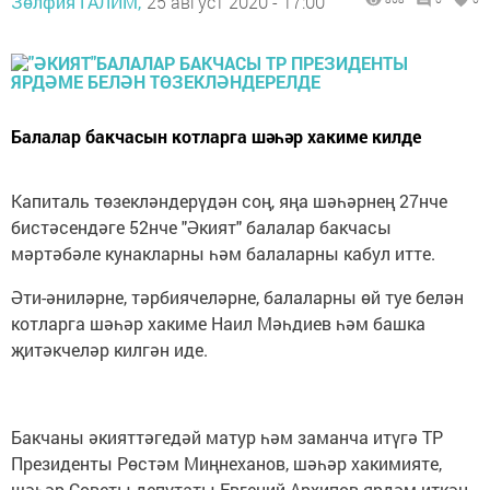
Зөлфия ГАЛИМ,
25 август 2020 - 17:00
Балалар бакчасын котларга шәһәр хакиме килде
Капиталь төзекләндерүдән соң, яңа шәһәрнең 27нче
бистәсендәге 52нче "Әкият" балалар бакчасы
мәртәбәле кунакларны һәм балаларны кабул итте.
Әти-әниләрне, тәрбиячеләрне, балаларны өй туе белән
котларга шәһәр хакиме Наил Мәһдиев һәм башка
җитәкчеләр килгән иде.
Бакчаны әкияттәгедәй матур һәм заманча итүгә ТР
Президенты Рөстәм Миңнеханов, шәһәр хакимияте,
шәһәр Советы депутаты Евгений Архипов ярдәм иткән.