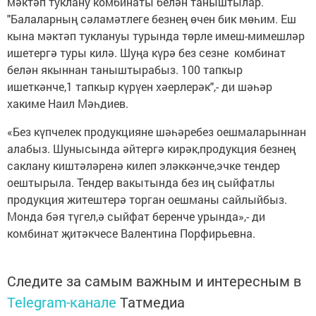
мәктәп туклану комбинаты белән таныштылар.
"Балаларның сәламәтлеге безнең өчен бик мөһим. Еш
кына мәктәп туклануы турында төрле имеш-мимешләр
ишетергә туры килә. Шуңа күрә без сезне комбинат
белән якыннан таныштырабыз. 100 тапкыр
ишеткәнче,1 тапкыр күрүен хәерлерәк",- ди шәһәр
хакиме Наил Мәһдиев.
«Без күпчелек продукцияне шәһәребез оешмаларыннан
алабыз. Шунысында әйтергә кирәк,продукция безнең
саклану киштәләренә килеп эләккәнче,эчке тендер
оештырыла. Тендер вакытында без иң сыйфатлы
продукция житештерә торган оешманы сайлыйбыз.
Монда бәя түгел,ә сыйфат беренче урында»,- ди
комбинат җитәкчесе Валентина Порфирьевна.
Следите за самым важным и интересным в
Telegram-канале
Татмедиа