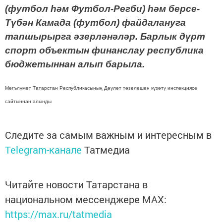
(футбол һәм Футбол-Регби) һәм берсе-
Түбән Камада (футбол) файдалануга
тапшырырга әзерләнәләр. Барлык дүрт
спорт объектын финанслау республика
бюджетыннан алып барыла.
Мәгълүмәт Татарстан Республикасының Дәүләт төзелешен күзәтү инспекциясе
сайтыннан алынды
Следите за самым важным и интересным в
Telegram-канале
Татмедиа
Читайте новости Татарстана в
национальном мессенджере MАХ:
https://max.ru/tatmedia