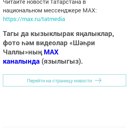
Читайте новости Татарстана в
национальном мессенджере MАХ:
https://max.ru/tatmedia
Тагы да кызыклырак яңалыклар,
фото һәм видеолар «Шәһри
Чаллы»ның
MAX
каналында
(язылыгыз).
Перейти на страницу новости