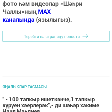
фото һәм видеолар «Шәһри
Чаллы»ның
MAX
каналында
(язылыгыз).
Перейти на страницу новости
ЯҢАЛЫКЛАР ТАСМАСЫ
" - 100 тапкыр ишеткәнче,1 тапкыр
күрүен хәерлерәк",- ди шәһәр хакиме
Наил Мәһдиев