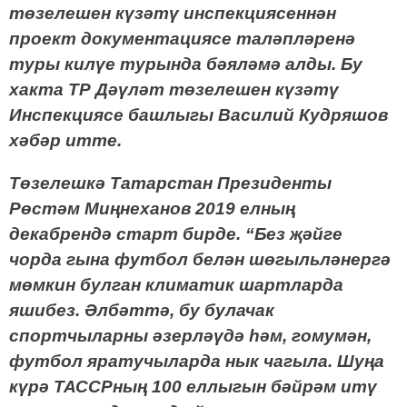
төзелешен күзәтү инспекциясеннән
проект документациясе таләпләренә
туры килүе турында бәяләмә алды.
Бу
хакта ТР Дәүләт төзелешен күзәтү
Инспекциясе башлыгы Василий Кудряшов
хәбәр итте.
Т
өзелешкә Татарстан Президенты
Рөстәм Миңнеханов 2019 елның
декабрендә старт
бирде. “Без җәйге
чорда гына футбол белән шөгыльләнергә
мөмкин булган климатик шартларда
яшибез.
Әлбәттә, бу булачак
спортчыларны әзерләүдә һәм, гомумән,
футбол яратучыларда нык чагыла. Шуңа
күрә ТАССРның 100 еллыгын бәйрәм итү