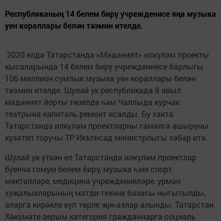
Республиканың 14 белем бирү учрежденисе яңа музыка
уен кораллары белән тәэмин ителде.
2020 елда Татарстанда «Мәдәният» илкүләм проекты
кысаларында 14 белем бирү учреждениесе барлыгы
106 миллион сумлык музыка уен кораллары белән
тәэмин ителде. Шулай ук республикада 8 авыл
мәдәният йорты төзелде һәм Чаллыда курчак
театрына капиталь ремонт ясалды. Бу хакта
Татарстанда илкүләм проектларны гамәлгә ашыруны
күзәтеп торучы ТР Икътисад министрлыгы хәбәр итә.
Шулай ук үткән ел Татарстанда илкүләм проектлар
буенча гомум белем бирү, музыка һәм спорт
мәктәпләре, медицина учреждениеләре, урман
хуҗалыкларының матди-техник базасы ныгытылды,
аларга кирәкле күп төрле җиһазлар алынды. Татарстан
Хөкүмәте аерым категория гражданнарга социаль