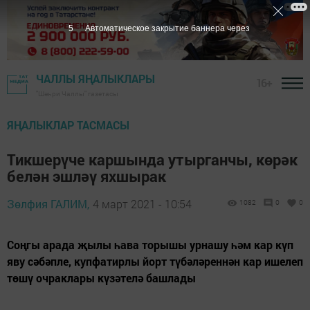
5
Автоматическое закрытие баннера через
ЧАЛЛЫ ЯҢАЛЫКЛАРЫ
16+
"Шәһри Чаллы" газетасы
ЯҢАЛЫКЛАР ТАСМАСЫ
Тикшерүче каршында утырганчы, көрәк
белән эшләү яхшырак
Зөлфия ГАЛИМ,
4 март 2021 - 10:54
1082
0
0
Соңгы арада җылы һава торышы урнашу һәм кар күп
яву сәбәпле, купфатирлы йорт түбәләреннән кар ишелеп
төшү очраклары күзәтелә башлады