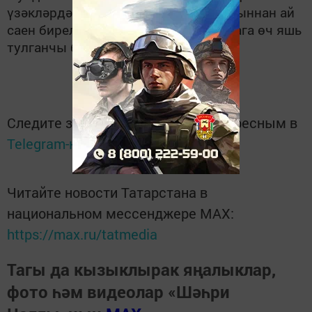
үзәкләрдә кабул ителә.
Ана капиталыннан ай
саен бирелә торган акча икенче балага өч яшь
тулганчы бирелә.
Следите за самым важным и интересным в
Telegram-канале
Татмедиа
Читайте новости Татарстана в
национальном мессенджере MАХ:
https://max.ru/tatmedia
Тагы да кызыклырак яңалыклар,
фото һәм видеолар «Шәһри