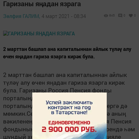
Гаризаны яңадан язрага
Зөлфия ГАЛИМ,
4 март 2021 - 08:34
845
0
0
2 марттан башлап ана капиталыннан айлык түләү алу
өчен яңадан гариза язарга кирәк була.
2 марттан башлап ан
а капиталыннан айлык
түләү алу өчен яңадан гариза язарга кирәк
була. Гаризаны Россия Пенсия фонды
порталында яки дәүләт хезмәтләре
порталында шәхси кабинет аша бирергә дә
мөмкин.Сертификат хуҗасының яисә аның
вәкиленең гаризасы шулай ук Россия Пенсия
фондының барлык клиент хезмәтләрендә һәм
шундый хезмәт күрсәтүче күп функцияле