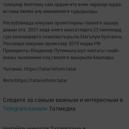
түләүләр билгеләү һәм ярдәм итү өчен чаралар күрде,
өстәмә белем алу мөмкинлеге тудырылды.
Республикада илкүләм проектларны гамәлгә ашыру
дәвам итә. 2021 елда әлеге максатларга 23 миллиард
сум юнәлдерергә планлаштырыла.Мәгълүм булганча,
Россиядә илкүләм проектлар 2019 елдан РФ
Президенты Владимир Путинның шул хактагы «май»
указы чыкканнан соң гамәлгә ашырыла башлады.
Чыганак: https://tatar-inform.tatar
Фото:https://tatar-inform.tatar
Следите за самым важным и интересным в
Telegram-канале
Татмедиа
Читайте новости Татарстана в