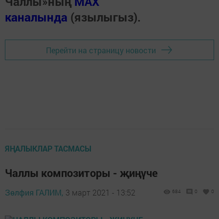
Чаллы»ның
MAX
каналында
(язылыгыз).
Перейти на страницу новости
ЯҢАЛЫКЛАР ТАСМАСЫ
Чаллы композиторы - җиңүче
Зөлфия ГАЛИМ,
3 март 2021 - 13:52
684
0
0