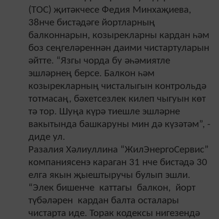
(ТОС) җитәкчесе Федия Минхаҗиева,
38нче бистәдәге йортларның
балконнарын, козырекларны кардан һәм
боз сеңгеләреннән даими чистартуларын
әйтте. “Язгы чорда бу әһәмиятле
эшләрнең берсе. Балкон һәм
козырекларның чисталыгын контрольдә
тотмасаң, бәхетсезлек килеп чыгуын көт
тә тор. Шуңа күрә тиешле эшләрне
вакытында башкаруны мин дә күзәтәм”, -
диде ул.
Разалия Хәлиуллина “ЖилЭнергоСервис”
компаниясенэ караган 31 нче бистәдә 30
елга якын җыештыручы булып эшли.
“Элек бишенче каттагы балкон, йорт
түбәләрен кардан балта осталары
чистарта иде. Торак кодексы нигезендә