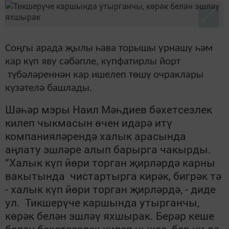
Соңгы арада җылы һава торышы урнашу һәм
кар күп яву сәбәпле, купфатирлы йорт
түбәләреннән кар ишелеп төшү очраклары
күзәтелә башлады.
Шәһәр мэры Наил Мәһдиев бәхетсезлек
килеп чыкмасын өчен идарә итү
компанияләрендә халык арасында
аңлату эшләре алып барырга чакырды.
“Халык күп йөри торган җирләрдә карны
вакытында чистартырга кирәк, бигрәк тә
- халык күп йөри торган җирләрдә, - диде
ул. Тикшерүче каршында утырганчы,
көрәк белән эшләү яхшырак. Берәр кеше