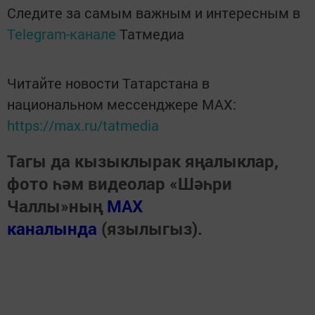
Следите за самым важным и интересным в
Telegram-канале
Татмедиа
Читайте новости Татарстана в
национальном мессенджере MАХ:
https://max.ru/tatmedia
Тагы да кызыклырак яңалыклар,
фото һәм видеолар «Шәһри
Чаллы»ның
MAX
каналында
(язылыгыз).