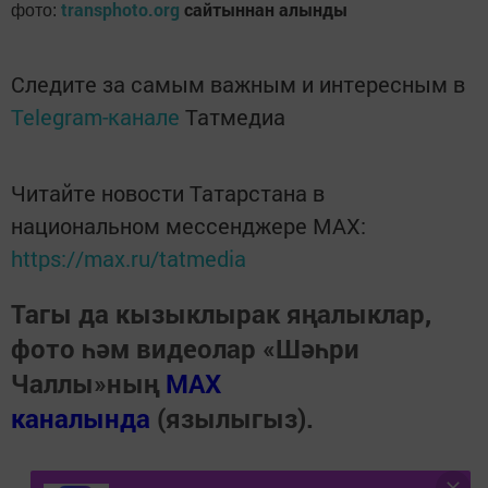
transphoto.org
сайтыннан алынды
фото:
Следите за самым важным и интересным в
Telegram-канале
Татмедиа
Читайте новости Татарстана в
национальном мессенджере MАХ:
https://max.ru/tatmedia
Тагы да кызыклырак яңалыклар,
фото һәм видеолар «Шәһри
Чаллы»ның
MAX
каналында
(язылыгыз).