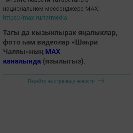
национальном мессенджере MАХ:
https://max.ru/tatmedia
Тагы да кызыклырак яңалыклар,
фото һәм видеолар «Шәһри
Чаллы»ның
MAX
каналында
(язылыгыз).
Перейти на страницу новости