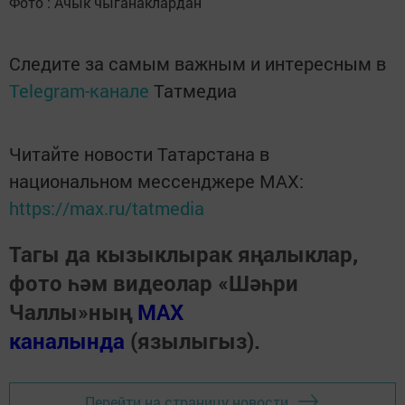
Фото : Ачык чыганаклардан
Следите за самым важным и интересным в
Telegram-канале
Татмедиа
Читайте новости Татарстана в
национальном мессенджере MАХ:
https://max.ru/tatmedia
Тагы да кызыклырак яңалыклар,
фото һәм видеолар «Шәһри
Чаллы»ның
MAX
каналында
(язылыгыз).
Перейти на страницу новости