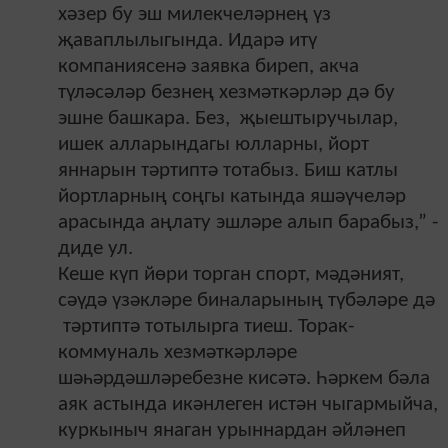
хәзер бу эш милекчеләрнең үз
җаваплылыгында. Идарә итү
компаниясенә заявка биреп, акча
түләсәләр безнең хезмәткәрләр дә бу
эшне башкара. Без, җыештыручылар,
ишек алларындагы юлларны, йорт
яннарын тәртиптә тотабыз. Биш катлы
йортларның соңгы катында яшәүчеләр
арасында аңлату эшләре алып барабыз,” -
диде ул.
Кеше күп йөри торган спорт, мәдәният,
сәүдә үзәкләре биналарының түбәләре дә
тәртиптә тотылырга тиеш. Торак-
коммуналь хезмәткәрләре
шәһәрдәшләребезне кисәтә. Һәркем бәла
аяк астында икәнлеген истән чыгармыйча,
куркыныч янаган урыннардан әйләнеп