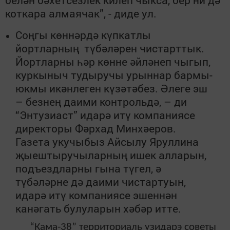
белән бәхетсезлек килеп чыкса, бер ни дә
коткара алмаячак”, - диде ул.
Соңгы көннәрдә күпкатлы
йортларның түбәләрен чистарттык.
Йортларны һәр көнне әйләнеп чыгып,
куркыныч тудыручы урыннар бармы-
юкмы икәнлеген күзәтәбез. Әлеге эш
– безнең даими контрольдә, – ди
“Энтузиаст” идарә итү компаниясе
директоры Фәрхад Минхәеров.
Газета укучыбыз Айсылу Яруллина
җыештыручыларның ишек алларын,
подъездларны гына түгел, ә
түбәләрне дә даими чистартуын,
идарә итү компаниясе эшеннән
канәгать булуларын хәбәр итте.
“Кама-38” территориаль узидарэ советы