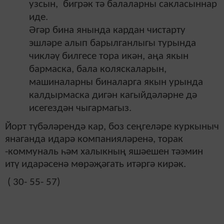
узсын, бигрәк тә балаларны сакласыннар
иде.
Әгәр бина янында кардан чистарту
эшләре алып барылганлыгы турында
чикләү билгесе тора икән, аңа якын
бармаска, бала коляскаларын,
машиналарны биналарга якын урында
калдырмаска дигән кагыйдәләрне дә
исегездән чыгармагыз.
Йорт түбәләрендә кар, боз сеңгеләре куркыныч
янаганда идарә компанияләренә, торак
-коммуналь һәм халыкның яшәешен тәэмин
итү идарәсенә мөрәҗәгать итәргә кирәк.
( 30- 55- 57)