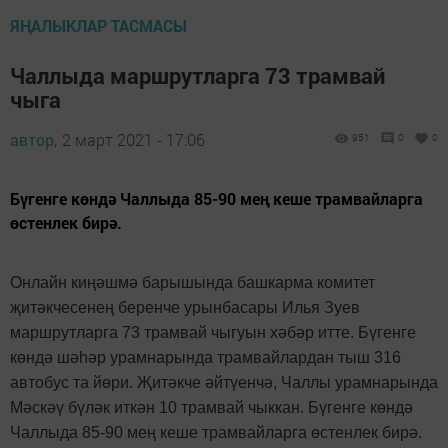
ЯҢАЛЫКЛАР ТАСМАСЫ
Чаллыда маршрутларга 73 трамвай
чыга
автор,
2 март 2021 - 17:06
951
0
0
Бүгенге көндә Чаллыда 85-90 мең кеше трамвайларга
өстенлек бирә.
Онлайн киңәшмә барышында башкарма комитет
җитәкчесенең беренче урынбасары Илья Зуев
маршрутларга 73 трамвай чыгуын хәбәр итте. Бүгенге
көндә шәһәр урамнарында трамвайлардан тыш 316
автобус та йөри. Җитәкче әйтүенчә, Чаллы урамнарында
Мәскәү бүләк иткән 10 трамвай чыккан. Бүгенге көндә
Чаллыда 85-90 мең кеше трамвайларга өстенлек бирә.