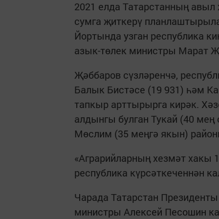
2021 елда Татарстанның авыл
сумга җиткерү планлаштырыла
Йортында узган республика к
азык-төлек министры Марат Җә
Җәббаров сүзләренчә, республ
Балык Бистәсе (19 931) һәм К
тапкыр арттырырга кирәк. Хәз
алдынгы булган Тукай (40 мең 
Мөслим (35 меңгә якын) райо
«Аграрийларның хезмәт хакы 12
республика күрсәткеченнән ка
Чарада Татарстан Президенты
министры Алексей Песошин кат