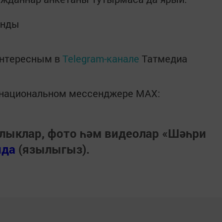
ынды
интересным в
Telegram-канале
Татмедиа
в национальном мессенджере MАХ:
лыклар, фото һәм видеолар «Шәһри
нда
(язылыгыз).