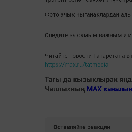
Фото ачык чыганаклардан ал
Следите за самым важным и 
Читайте новости Татарстана 
https://max.ru/tatmedia
Тагы да кызыклырак яңа
Чаллы»ның
MAX каналы
Оставляйте реакции