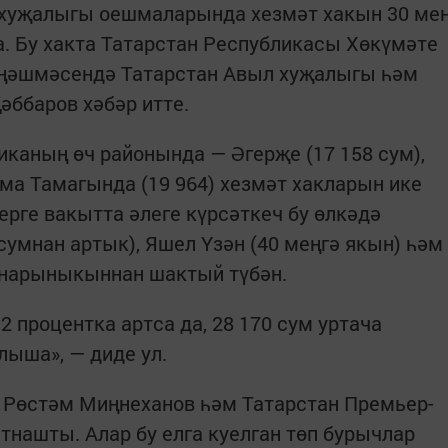
 хуҗалыгы оешмаларында хезмәт хакын 30 ме
. Бу хакта Татарстан Республикасы Хөкүмәте
иңәшмәсендә Татарстан Авыл хуҗалыгы һәм
ббаров хәбәр итте.
иканың өч районында — Әгерҗе (17 158 сум),
ама Тамагында (19 964) хезмәт хакларын ике
ерге вакытта әлеге күрсәткеч бу өлкәдә
сумнан артык), Яшел Үзән (40 меңгә якын) һәм
ннарыныкыннан шактый түбән.
 процентка артса да, 28 170 сум уртача
лыша», — диде ул.
 Рөстәм Миңнеханов һәм Татарстан Премьер-
нашты. Алар бу елга куелган төп бурычлар