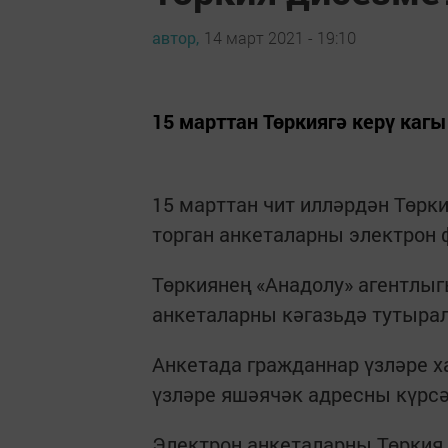
автор,
14 март 2021 - 19:10
15 марттан Төркиягә керү кагы
15 марттан чит илләрдән Төрки
торган анкеталарны электрон 
Төркиянең «Анадолу» агентлыг
анкеталарны кәгазьдә тутырал
Анкетада гражданнар үзләре 
үзләре яшәячәк адресны күрсә
Электрон анкеталарны Төркия