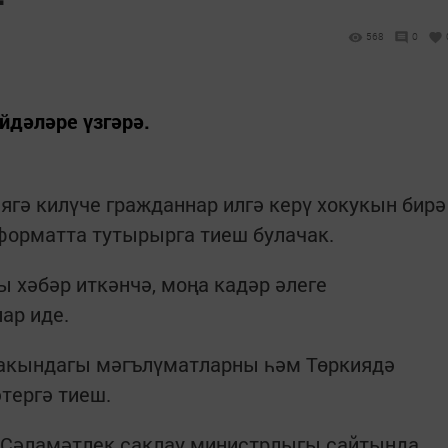
568
0
йдәләре үзгәрә.
ягә килүче гражданнар илгә керү хокукын бирә
форматта тутырырга тиеш булачак.
ы хәбәр иткәнчә, моңа кадәр әлеге
ар иде.
хакындагы мәгълүматларны һәм Төркиядә
тергә тиеш.
 Сәламәтлек саклау министрлыгы сайтында