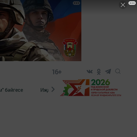
16+
" бәйгесе
Иҗат
Реклама
Онлайн язы