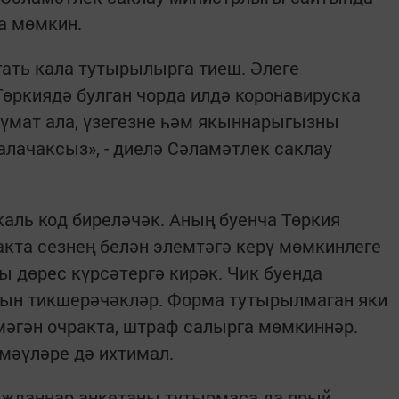
га мөмкин.
гать кала тутырылырга тиеш. Әлеге
өркиядә булган чорда илдә коронавируска
лүмат ала, үзегезне һәм якыннарыгызны
лачаксыз», - диелә Сәламәтлек саклау
каль код биреләчәк. Аның буенча Төркия
акта сезнең белән элемтәгә керү мөмкинлеге
ы дөрес күрсәтергә кирәк. Чик буенда
вын тикшерәчәкләр. Форма тутырылмаган яки
мәгән очракта, штраф салырга мөмкиннәр.
мәүләре дә ихтимал.
ражданнар анкетаны тутырмаса да ярый.