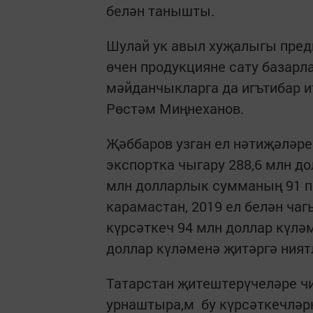
белән танышты.
Шулай ук авыл хуҗалыгы пред
өчен продукцияне сату базарла
мәйданчыкларга да игътибар и
Рөстәм Миңнеханов.
Җәббаров узган ел нәтиҗәләре
экспортка чыгару 288,6 млн д
млн долларлык сумманың 91 п
карамастан, 2019 ел белән чаг
күрсәткеч 94 млн доллар күлә
доллар күләменә җитәргә ният
Татарстан җитештерүчеләре чи
урнаштыра,м бу күрсәткечләр