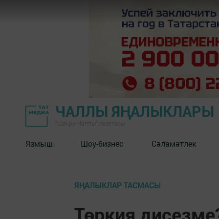
ЧАЛЛЫ ЯҢАЛЫКЛАРЫ
"Шәһри Чаллы" газетасы
Язмыш
Шоу-бизнес
Сәламәтлек
ЯҢАЛЫКЛАР ТАСМАСЫ
Төркия дисезме