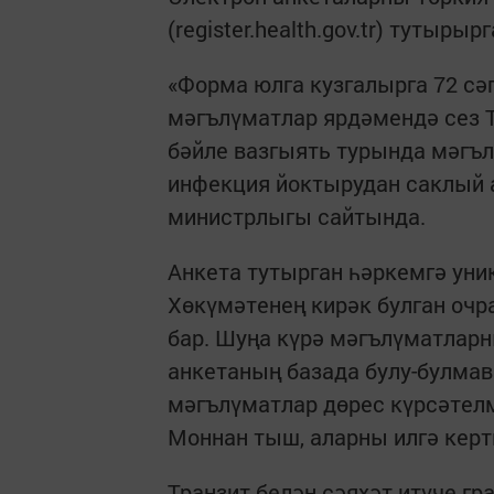
(register.health.gov.tr) тутырыр
«Форма юлга кузгалырга 72 сә
мәгълүматлар ярдәмендә сез Т
бәйле вазгыять турында мәгъ
инфекция йоктырудан саклый а
министрлыгы сайтында.
Анкета тутырган һәркемгә уни
Хөкүмәтенең кирәк булган очр
бар. Шуңа күрә мәгълүматларн
анкетаның базада булу-булма
мәгълүматлар дөрес күрсәтел
Моннан тыш, аларны илгә керт
Транзит белән сәяхәт итүче г