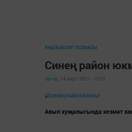
ЯҢАЛЫКЛАР ТАСМАСЫ
Синең район ю
автор,
14 март 2021 - 13:03
Авыл хуҗалыгында хезмәт хак