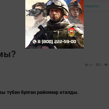
Отправить
Авторизоваться
кмы?
471
0
ы түбән булган районнар аталды.