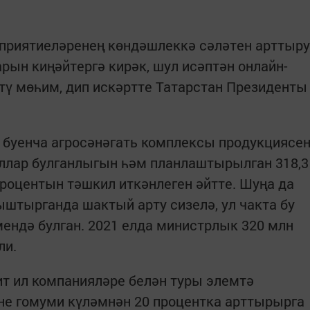
приятиеләренең көндәшлеккә сәләтен арттыру
рын киңәйтергә кирәк, шул исәптән онлайн-
тү мөһим, дип искәртте Татарстан Президенты
 буенча агросәнәгать комплексы продукциясе
оллар булганлыгын һәм планлаштырылган 318,3
роцентын тәшкил иткәнлеген әйтте. Шуңа да
ыштырганда шактый арту сизелә, ул чакта бу
мендә булган. 2021 елда министрлык 320 млн
ли.
т ил компанияләре белән туры элемтә
не гомуми күләмнән 20 процентка арттырырга