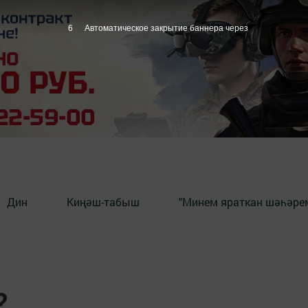
5
Автоматическое закрытие баннера через
Дин
Киңәш-табыш
"Минем яраткан шәһәрем
?