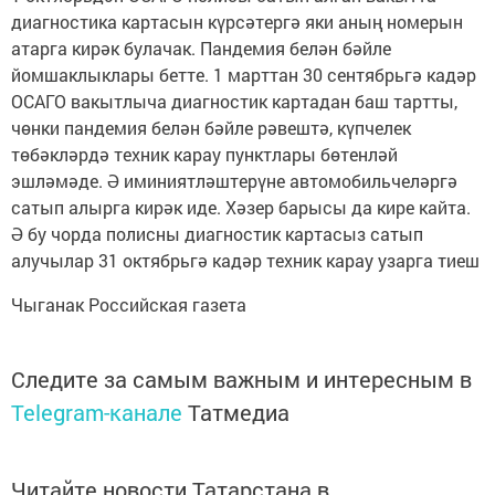
диагностика картасын күрсәтергә яки аның номерын
атарга кирәк булачак. Пандемия белән бәйле
йомшаклыклары бетте. 1 марттан 30 сентябрьгә кадәр
ОСАГО вакытлыча диагностик картадан баш тартты,
чөнки пандемия белән бәйле рәвештә, күпчелек
төбәкләрдә техник карау пунктлары бөтенләй
эшләмәде. Ә иминиятләштерүне автомобильчеләргә
сатып алырга кирәк иде. Хәзер барысы да кире кайта.
Ә бу чорда полисны диагностик картасыз сатып
алучылар 31 октябрьгә кадәр техник карау узарга тиеш
Чыганак Российская газета
Следите за самым важным и интересным в
Telegram-канале
Татмедиа
Читайте новости Татарстана в