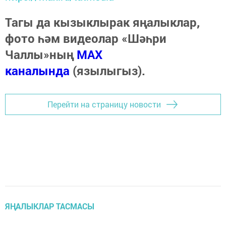
Тагы да кызыклырак яңалыклар,
фото һәм видеолар «Шәһри
Чаллы»ның
MAX
каналында
(язылыгыз).
Перейти на страницу новости
ЯҢАЛЫКЛАР ТАСМАСЫ