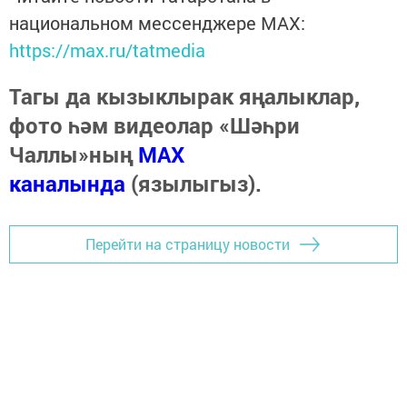
национальном мессенджере MАХ:
https://max.ru/tatmedia
Тагы да кызыклырак яңалыклар,
фото һәм видеолар «Шәһри
Чаллы»ның
MAX
каналында
(язылыгыз).
Перейти на страницу новости