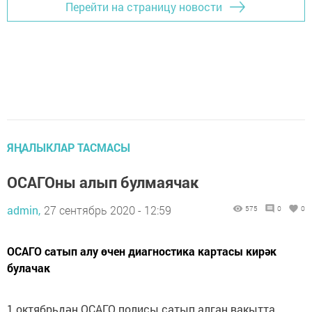
Перейти на страницу новости
ЯҢАЛЫКЛАР ТАСМАСЫ
ОСАГОны алып булмаячак
admin,
27 сентябрь 2020 - 12:59
575
0
0
ОСАГО сатып алу өчен диагностика картасы кирәк
булачак
1 октябрьдән ОСАГО полисы сатып алган вакытта