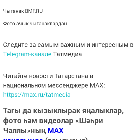
Чыганак BMF.RU
Фото ачык чыганаклардан
Следите за самым важным и интересным в
Telegram-канале
Татмедиа
Читайте новости Татарстана в
национальном мессенджере MАХ:
https://max.ru/tatmedia
Тагы да кызыклырак яңалыклар,
фото һәм видеолар «Шәһри
Чаллы»ның
MAX