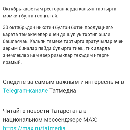
Октябрь-кафе һәм рестораннарда кальян тартырга
мөмкин булган соңгы ай.
30 октябрьдән никотин булган бөтен продукциягә
карата тәмәкечеләр өчен дә шул ук тәртип эшли
башлаячак. Кальян тәмәке тартырга яратучылар өчен
аерым биналар пәйда булырга тиеш, тик аларда
эчемлекләр һәм әзер ризыклар тәкъдим итәргә
ярамый.
Следите за самым важным и интересным в
Telegram-канале
Татмедиа
Читайте новости Татарстана в
национальном мессенджере MАХ:
https://max.ru/tatmedia