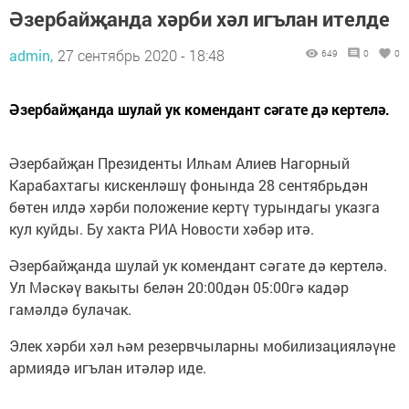
Әзербайҗанда хәрби хәл игълан ителде
admin,
27 сентябрь 2020 - 18:48
649
0
0
Әзербайҗанда шулай ук комендант сәгате дә кертелә.
Әзербайҗан Президенты Илһам Алиев Нагорный
Карабахтагы кискенләшү фонында 28 сентябрьдән
бөтен илдә хәрби положение кертү турындагы указга
кул куйды. Бу хакта РИА Новости хәбәр итә.
Әзербайҗанда шулай ук комендант сәгате дә кертелә.
Ул Мәскәү вакыты белән 20:00дән 05:00гә кадәр
гамәлдә булачак.
Элек хәрби хәл һәм резервчыларны мобилизацияләүне
армиядә игълан итәләр иде.