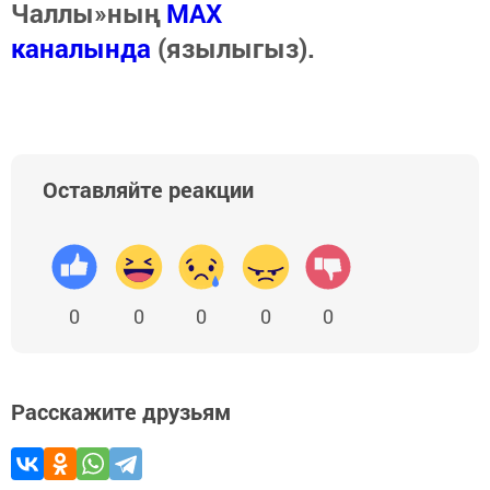
Чаллы»ның
MAX
каналында
(язылыгыз).
Оставляйте реакции
0
0
0
0
0
Расскажите друзьям