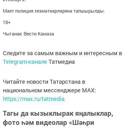
Мәет полиция хезмәткәрләренә тапшырылды.
18+
Чыганак :Вести Камаза
Следите за самым важным и интересным в
Telegram-канале
Татмедиа
Читайте новости Татарстана в
национальном мессенджере MАХ:
https://max.ru/tatmedia
Тагы да кызыклырак яңалыклар,
фото һәм видеолар «Шәһри