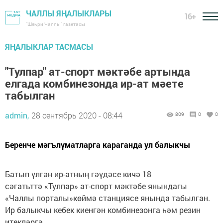
ЧАЛЛЫ ЯҢАЛЫКЛАРЫ
16+
"Шәһри Чаллы" газетасы
ЯҢАЛЫКЛАР ТАСМАСЫ
"Тулпар" ат-спорт мәктәбе артында
елгада комбинезонда ир-ат мәете
табылган
admin,
28 сентябрь 2020 - 08:44
809
0
0
Беренче мәгълүматларга караганда ул балыкчы
Батып үлгән ир-атның гәүдәсе кичә 18
сәгатьттә «Тулпар» ат-спорт мәктәбе янындагы
«Чаллы порталы»көймә станциясе янында табылган.
Ир балыкчы кебек киенгән комбинезонга һәм резин
итекләргә.