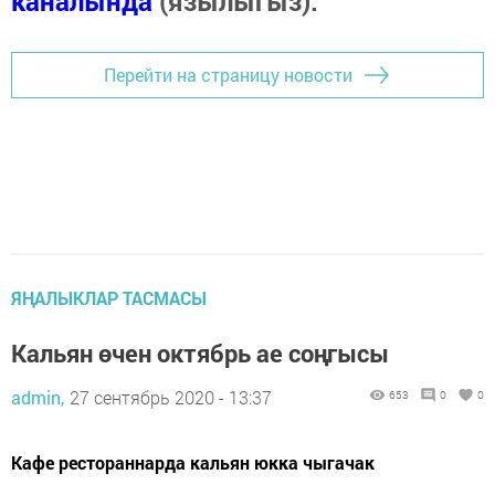
каналында
(язылыгыз).
Перейти на страницу новости
ЯҢАЛЫКЛАР ТАСМАСЫ
Кальян өчен октябрь ае соңгысы
admin,
27 сентябрь 2020 - 13:37
653
0
0
Кафе рестораннарда кальян юкка чыгачак