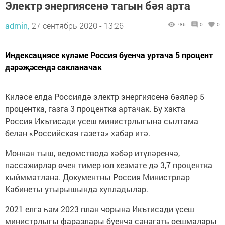
Электр энергиясенә тагын бәя арта
admin,
27 сентябрь 2020 - 13:26
786
0
0
Индексациясе күләме Россия буенча уртача 5 процент
дәрәҗәсендә сакланачак
Киләсе елда Россиядә электр энергиясенә бәяләр 5
процентка, газга 3 процентка артачак. Бу хакта
Россия Икътисади үсеш министрлыгына сылтама
белән «Российская газета» хәбәр итә.
Моннан тыш, ведомствода хәбәр итүләренчә,
пассажирлар өчен тимер юл хезмәте дә 3,7 процентка
кыйммәтләнә. Документны Россия Министрлар
Кабинеты утырышында хупладылар.
2021 елга һәм 2023 план чорына Икътисади үсеш
министрлыгы фаразлары буенча сәнәгать оешмалары