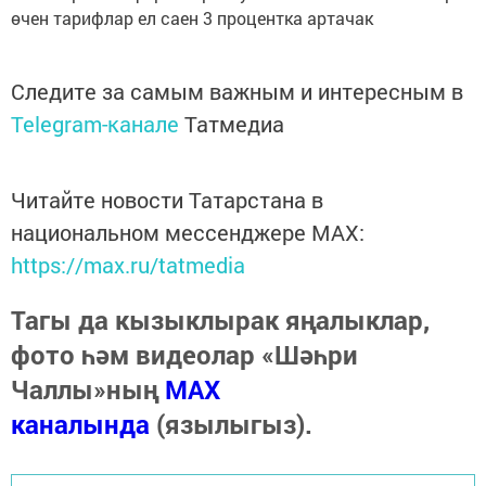
өчен тарифлар ел саен 3 процентка артачак
Следите за самым важным и интересным в
Telegram-канале
Татмедиа
Читайте новости Татарстана в
национальном мессенджере MАХ:
https://max.ru/tatmedia
Тагы да кызыклырак яңалыклар,
фото һәм видеолар «Шәһри
Чаллы»ның
MAX
каналында
(язылыгыз).