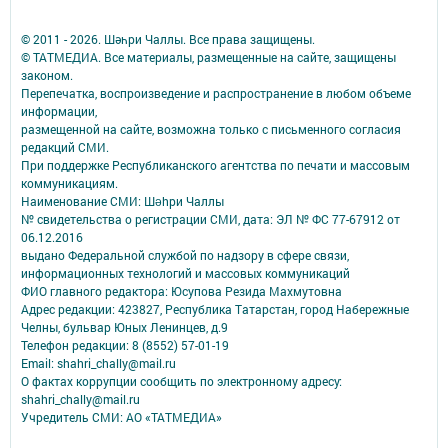
© 2011 - 2026. Шәһри Чаллы. Все права защищены.
© ТАТМЕДИА. Все материалы, размещенные на сайте, защищены
законом.
Перепечатка, воспроизведение и распространение в любом объеме
информации,
размещенной на сайте, возможна только с письменного согласия
редакций СМИ.
При поддержке Республиканского агентства по печати и массовым
коммуникациям.
Наименование СМИ: Шəhри Чаллы
№ свидетельства о регистрации СМИ, дата: ЭЛ № ФС 77-67912 от
06.12.2016
выдано Федеральной службой по надзору в сфере связи,
информационных технологий и массовых коммуникаций
ФИО главного редактора: Юсупова Резида Махмутовна
Адрес редакции: 423827, Республика Татарстан, город Набережные
Челны, бульвар Юных Ленинцев, д.9
Телефон редакции: 8 (8552) 57-01-19
Email: shahri_chally@mail.ru
О фактах коррупции сообщить по электронному адресу:
shahri_chally@mail.ru
Учредитель СМИ: АО «ТАТМЕДИА»