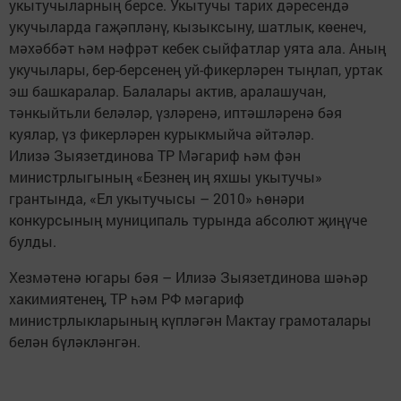
укытучыларның берсе. Укытучы тарих дәресендә
укучыларда гаҗәпләнү, кызыксыну, шатлык, көенеч,
мәхәббәт һәм нәфрәт кебек сыйфатлар уята ала. Аның
укучылары, бер-берсенең уй-фикерләрен тыңлап, уртак
эш башкаралар. Балалары актив, аралашучан,
тәнкыйтьли беләләр, үзләренә, иптәшләренә бәя
куялар, үз фикерләрен курыкмыйча әйтәләр.
Илизә Зыязетдинова ТР Мәгариф һәм фән
министрлыгының «Безнең иң яхшы укытучы»
грантында, «Ел укытучысы – 2010» һөнәри
конкурсының муниципаль турында абсолют җиңүче
булды.
Хезмәтенә югары бәя – Илизә Зыязетдинова шәһәр
хакимиятенең, ТР һәм РФ мәгариф
министрлыкларының күпләгән Мактау грамоталары
белән бүләкләнгән.