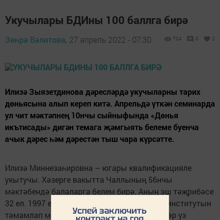
Укучылары БДИны 100 баллга бирә
Зөһрә Вәлитова,
27 апрель 2022 - 07:30
724
0
2
Илизә Зыязетдинова дәресләрдә укучыларны тарих
дөньясына алып кереп китә. Апрельдә үткән семинарда
ул чит мәктәпнең 10нчы сыйныфында «Дөнья
икътисады» дигән темага җәмгыять белеме буенча
ачык дәрес һәм дәрестән тыш чара күрсәтте.
Илизә Миннезаһировна – югары квалификацияле
укытучы. Хәзерге вакытта Чаллының 56нчы
мәктәбендә балаларга белем бирә. Аның эш тәҗрибәсе
32 ел. 1997 елда Алабуга дәүләт педагогия институтын
тәмамлап мәктәпкә эшкә керә. Бүгенгә кадәр үз