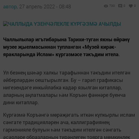
автор,
27 апрель 2022 - 08:48
730
0
0
Чаллылылар игътибарына Тарихи-туган якны өйрәнү
музее җыелмасыннан тупланган «Музей кирәк-
яракларында Ислам» күргәзмәсе тәкъдим ителә.
Ул безнең шәһәр халкы тарафыннан тәкъдим ителгән
әйберләрдән оештырылган. Бу – гарәп графикасы
нигезендәге инкыйлабка кадәр язылган китаплар,
аларның аңлатмалары һәм Коръән фәннәре буенча
дини китаплар.
Күргәзмә Коръәнгә мөрәҗәгать иткән күпкырлы ислам
сәнгате традицияләрен ача, каллиграфиянең
гармонияле булуын һәм тәкъдим ителгән сәнгать
әсәрләре образларның тирәнлеген тоярга мөмкинлек