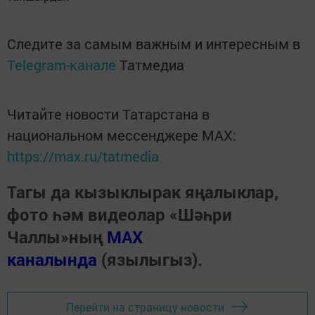
Следите за самым важным и интересным в
Telegram-канале
Татмедиа
Читайте новости Татарстана в
национальном мессенджере MАХ:
https://max.ru/tatmedia
Тагы да кызыклырак яңалыклар,
фото һәм видеолар «Шәһри
Чаллы»ның
MAX
каналында
(язылыгыз).
Перейти на страницу новости