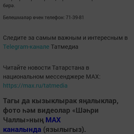
бирә.
Белешмәләр өчен телефон: 71-39-81
Следите за самым важным и интересным в
Telegram-канале
Татмедиа
Читайте новости Татарстана в
национальном мессенджере MАХ:
https://max.ru/tatmedia
Тагы да кызыклырак яңалыклар,
фото һәм видеолар «Шәһри
Чаллы»ның
MAX
каналында
(язылыгыз).