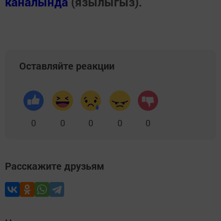
каналында
(язылыгыз).
Оставляйте реакции
0
0
0
0
0
Расскажите друзьям