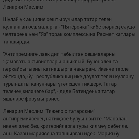
Ленария Мөслим.
Шулай ук акцияне оештыручылар татар телен
кулланган оешмаларга - "Пятёрочка" кибетләрнең сәүдә
челтәренә һәм "Яз" торак комплексына Рәхмәт хатлары
тапшырды.
"Антипремиягә лаек дип табылган оешмаларны
җәмәгать активистлары ачыклый. Бу юнәлештә
һәркайсыгызны катнашырга чакырам. Икенче төрле
әйткәндә, бу - республиканың ике дәүләт телен куллану
турындагы кануннары үтәлешен тикшерү. Татар
теленең киләчәге бар", - диде Бөтендөнья татар
яшьләре форумы рәисе.
Ленария Мөслим "Тяжело с татарским"
антипремиясенең нәтиҗәсе булуын әйтте. "Мәсәлән,
ике ел элек без, критерийларга туры килмәү сәбәпле,
аны Казан мэриясенә тапшырган идек. Мэрия бу