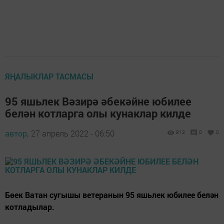
ЯҢАЛЫКЛАР ТАСМАСЫ
95 яшьлек Вәзирә әбекәйне юбилее
белән котларга олы кунаклар килде
автор,
27 апрель 2022 - 06:50
813
0
0
Бөек Ватан сугышы ветеранын 95 яшьлек юбилее белән
котладылар.