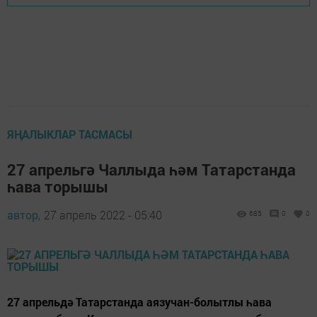
ЯҢАЛЫКЛАР ТАСМАСЫ
27 апрельгә Чаллыда һәм Татарстанда
һава торышы
автор,
27 апрель 2022 - 05:40
685
0
0
27 апрельдә Татарстанда аязучан-болытлы һава