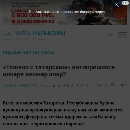
4
Автоматическое закрытие баннера через
ЧАЛЛЫ ЯҢАЛЫКЛАРЫ
16+
"Шәһри Чаллы" газетасы
ЯҢАЛЫКЛАР ТАСМАСЫ
«Тяжело с татарским» антипремиясе
ияләре кемнәр алар?
ТАТАР-ИНФОРМ,
27 апрель 2022 - 09:25
774
0
0
Быел антипремия Татарстан Республикасы буенча
кулланучылар хокукларын яклау һәм кеше иминлеген
күзәтүнең федераль хезмәт идарәсенә һәм Казансу
елгасы яры территориясенә бирелде.