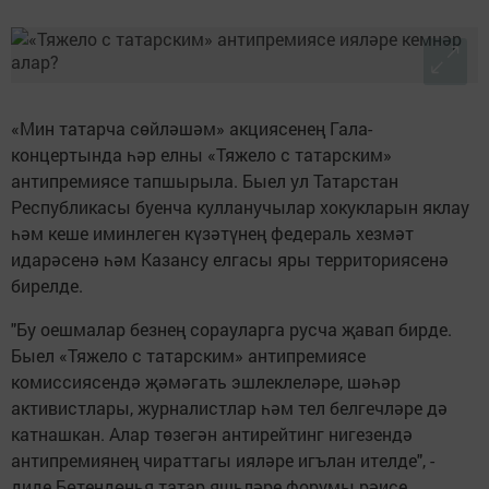
«Мин татарча сөйләшәм» акциясенең Гала-
концертында һәр елны «Тяжело с татарским»
антипремиясе тапшырыла. Быел ул Татарстан
Республикасы буенча кулланучылар хокукларын яклау
һәм кеше иминлеген күзәтүнең федераль хезмәт
идарәсенә һәм Казансу елгасы яры территориясенә
бирелде.
"Бу оешмалар безнең сорауларга русча җавап бирде.
Быел «Тяжело с татарским» антипремиясе
комиссиясендә җәмәгать эшлеклеләре, шәһәр
активистлары, журналистлар һәм тел белгечләре дә
катнашкан. Алар төзегән антирейтинг нигезендә
антипремиянең чираттагы ияләре игълан ителде", -
диде Бөтендөнья татар яшьләре форумы рәисе