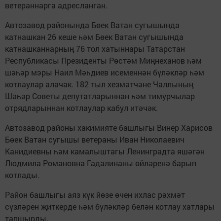
ветераннарга адресланган.
Автозавод районында Бөек Ватан сугышында
катнашкан 26 кеше һәм Бөек Ватан сугышында
катнашканнарның 76 тол хатыннары Татарстан
Республикасы Президенты Рөстәм Миңнеханов һәм
шәһәр мэры Наил Мәһдиев исеменнән бүләкләр һәм
котлаулар алачак. 182 тыл хезмәтчәне Чаллының
Шәһәр Советы депутатларыннан һәм тимурчылар
отрядларыннан котлаулар кабул итәчәк.
Автозавод районы хакимияте башлыгы Винер Харисов
Бөек Ватан сугышы ветераны Иван Николаевич
Канидиевны һәм камалыштагы Ленинградта яшәгән
Людмила Романовна Гадалинаны өйләренә барып
котлады.
Район башлыгы аяз күк йөзе өчен ихлас рәхмәт
сүзләрен җиткерде һәм бүләкләр белән котлау хатлары
тапшырды.