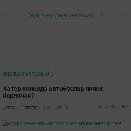
Перейти на страницу новости
ЯҢАЛЫКЛАР ТАСМАСЫ
Хәтер көнендә автобуслар ничек
йөриячәк?
автор,
27 апрель 2022 - 08:15
702
0
0