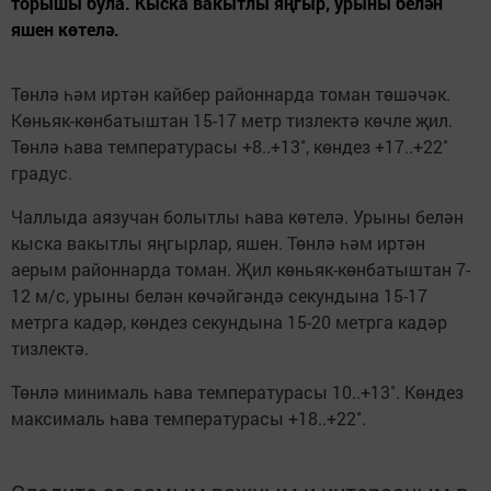
торышы була. Кыска вакытлы яңгыр, урыны белән
яшен көтелә.
Төнлә һәм иртән кайбер районнарда томан төшәчәк.
Көньяк-көнбатыштан 15-17 метр тизлектә көчле җил.
Төнлә һава температурасы +8..+13˚, көндез +17..+22˚
градус.
Чаллыда аязучан болытлы һава көтелә. Урыны белән
кыска вакытлы яңгырлар, яшен. Төнлә һәм иртән
аерым районнарда томан. Җил көньяк-көнбатыштан 7-
12 м/с, урыны белән көчәйгәндә секундына 15-17
метрга кадәр, көндез секундына 15-20 метрга кадәр
тизлектә.
Төнлә минималь һава температурасы 10..+13˚. Көндез
максималь һава температурасы +18..+22˚.