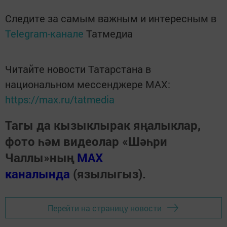
Следите за самым важным и интересным в
Telegram-канале
Татмедиа
Читайте новости Татарстана в
национальном мессенджере MАХ:
https://max.ru/tatmedia
Тагы да кызыклырак яңалыклар,
фото һәм видеолар «Шәһри
Чаллы»ның
MAX
каналында
(язылыгыз).
Перейти на страницу новости