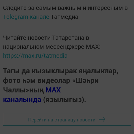
Следите за самым важным и интересным в
Telegram-канале
Татмедиа
Читайте новости Татарстана в
национальном мессенджере MАХ:
https://max.ru/tatmedia
Тагы да кызыклырак яңалыклар,
фото һәм видеолар «Шәһри
Чаллы»ның
MAX
каналында
(язылыгыз).
Перейти на страницу новости