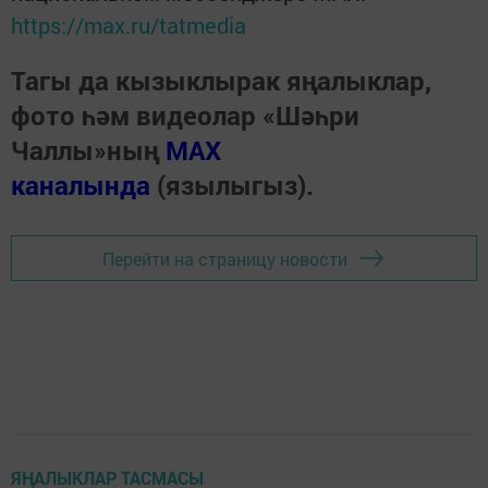
https://max.ru/tatmedia
Тагы да кызыклырак яңалыклар,
фото һәм видеолар «Шәһри
Чаллы»ның
MAX
каналында
(язылыгыз).
Перейти на страницу новости
ЯҢАЛЫКЛАР ТАСМАСЫ