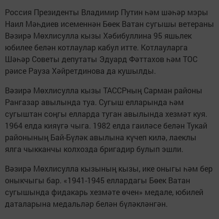
Россия Президенты Владимир Путин һәм шәһәр мэры
Наил Мәһдиев исеменнән Бөек Ватан сугышы ветераны
Вәзирә Мөхлисулла кызы Хәбибуллина 95 яшьлек
юбилее белән котлаулар кабул итте. Котлауларга
Шәһәр Советы депутаты Эдуард Фәттахов һәм ТОС
рәисе Рауза Хәйретдинова да кушылды.
Вәзирә Мөхлисулла кызы ТАССРның Сарман районы
Рангазар авылында туа. Сугыш елларында һәм
сугыштан соңгы елларда туган авылында хезмәт куя.
1964 елда кияүгә чыга. 1982 елда гаиләсе белән Тукай
районының Бай-Бүләк авылына күчеп килә, лаеклы
ялга чыкканчы колхозда бригадир булып эшли.
Вәзирә Мөхлисулла кызының кызы, ике оныгы һәм бер
оныкчыгы бар. «1941-1945 еллардагы Бөек Ватан
сугышында фидакарь хезмәте өчен» медале, юбилей
даталарына медальләр белән бүләкләнгән.