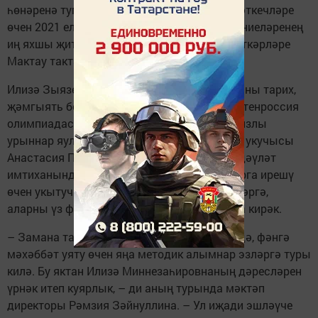
һөнәренә тугры. Хезмәтендәге югары күрсәткечләре
өчен 2021 елда ул Чаллы мәгариф учреждениеләренең
иң яхшы җитәкчеләре һәм педагогик хезмәткәрләре
Мактау тактасына кертелде.
Илизә Зыязетдинованың укучылары һәр елны тарих,
җәмгыять белеме, хокук фәннәре буенча бөтенроссия
олимпиадасының муниципаль турында призлы
урыннар яулыйлар. Былтыр 11нче сыйныф укучысы
Анастасия Позднева тарих буенча бердәм дәүләт
имтиханында 100 балл җыйды. Бу уңышларга ирешү
өчен укытучыга балалар белән бик күп эшләргә,
аларны үз фәнеңә тарту өчен күп көч куярга кирәк.
– Замана таләбе шул: теләсәң, теләмәсәң дә, фәнгә
мәхәббәт уяту өчен яңа методик алымнар эзләргә туры
килә. Бу яктан Илизә Миннезаһировнаның дәресләрен
үрнәк итеп куярлык, – ди аның турында мәктәп
директоры Рәмзия Зәйнуллина. – Ул иҗади эшләүче