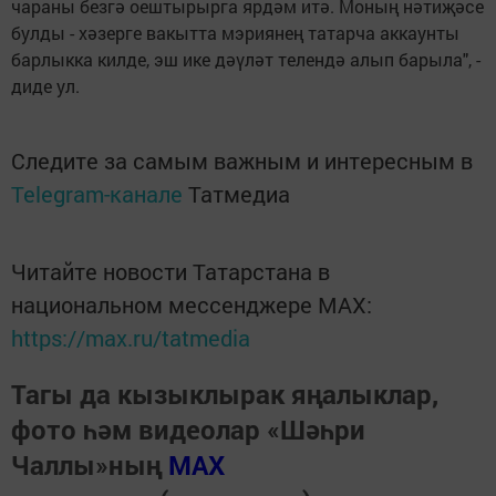
чараны безгә оештырырга ярдәм итә. Моның нәтиҗәсе
булды - хәзерге вакытта мэриянең татарча аккаунты
барлыкка килде, эш ике дәүләт телендә алып барыла", -
диде ул.
Следите за самым важным и интересным в
Telegram-канале
Татмедиа
Читайте новости Татарстана в
национальном мессенджере MАХ:
https://max.ru/tatmedia
Тагы да кызыклырак яңалыклар,
фото һәм видеолар «Шәһри
Чаллы»ның
MAX