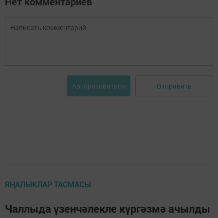
Нет комментариев
Отправить
Авторизоваться
ЯҢАЛЫКЛАР ТАСМАСЫ
Чаллыда үзенчәлекле күргәзмә ачылды