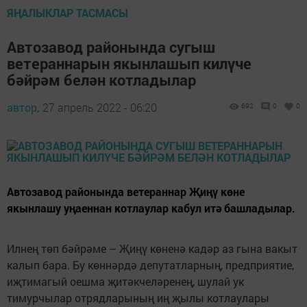
ЯҢАЛЫКЛАР ТАСМАСЫ
Автозавод районында сугыш
ветераннарын якынлашып килүче
бәйрәм белән котладылар
автор,
27 апрель 2022 - 06:20
692
0
0
Автозавод районында ветераннар Җиңү көне
якынлашу уңаеннан котлаулар кабул итә башладылар.
Илнең төп бәйрәме – Җиңү көненә кадәр аз гына вакыт
калып бара. Бу көннәрдә депутатларның, предприятие,
иҗтимагый оешма җитәкчеләренең, шулай ук
тимурчылар отрядларының иң җылы котлаулары