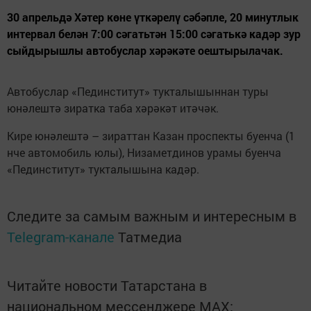
30 апрельдә Хәтер көне үткәрелү сәбәпле, 20 минутлык
интервал белән 7:00 сәгатьтән 15:00 сәгатькә кадәр зур
сыйдырышлы автобуслар хәрәкәте оештырылачак.
Автобуслар «Пединститут» тукталышыннан туры
юнәлештә зиратка таба хәрәкәт итәчәк.
Кире юнәлештә – зираттан Казан проспекты буенча (1
нче автомобиль юлы), Низаметдинов урамы буенча
«Пединститут» тукталышына кадәр.
Следите за самым важным и интересным в
Telegram-канале
Татмедиа
Читайте новости Татарстана в
национальном мессенджере MАХ: