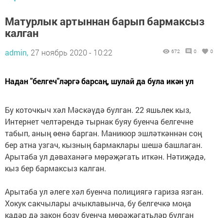
Матурлык артыннан барып бармаксыз
калган
admin,
27 ноябрь 2020 - 10:22
672
0
0
Надан "белгеч"ләргә барсаң, шулай да була икән ул
Бу коточкыч хәл Мәскәүдә булган. 22 яшьлек кыз,
Интернет челтәрендә тырнак буяу буенча белгечне
табып, аның өенә барган. Маникюр эшләткәннән соң
бер атна узгач, кызның бармаклары шешә башлаган.
Арытаба ул дәваханәгә мөрәҗәгать иткән. Нәтиҗәдә,
кыз бер бармаксыз калган.
Арытаба ул әлеге хәл буенча полициягә гариза язган.
Хокук сакчылары ачыклавынча, бу белгечкә моңа
кадәр дә закон бозу буенча мөрәҗәгатьләр булган