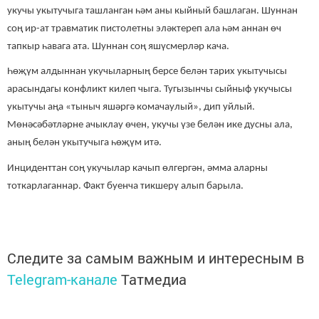
укучы укытучыга ташланган һәм аны кыйный башлаган. Шуннан
соң ир-ат травматик пистолетны эләктереп ала һәм аннан өч
тапкыр һавага ата. Шуннан соң яшүсмерләр кача.
Һөҗүм алдыннан укучыларның берсе белән тарих укытучысы
арасындагы конфликт килеп чыга. Тугызынчы сыйныф укучысы
укытучы аңа «тыныч яшәргә комачаулый», дип уйлый.
Мөнәсәбәтләрне ачыклау өчен, укучы үзе белән ике дусны ала,
аның белән укытучыга һөҗүм итә.
Инциденттан соң укучылар качып өлгергән, әмма аларны
тоткарлаганнар. Факт буенча тикшерү алып барыла.
Следите за самым важным и интересным в
Telegram-канале
Татмедиа