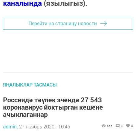
каналында
(язылыгыз).
Перейти на страницу новости
ЯҢАЛЫКЛАР ТАСМАСЫ
Россиядә тәүлек эчендә 27 543
коронавирус йоктырган кешене
ачыклаганнар
admin,
27 ноябрь 2020 - 10:46
656
0
0