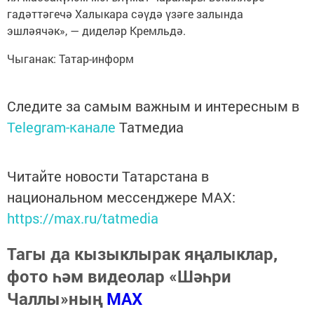
гадәттәгечә Халыкара сәүдә үзәге залында
эшләячәк», — диделәр Кремльдә.
Чыганак: Татар-информ
Следите за самым важным и интересным в
Telegram-канале
Татмедиа
Читайте новости Татарстана в
национальном мессенджере MАХ:
https://max.ru/tatmedia
Тагы да кызыклырак яңалыклар,
фото һәм видеолар «Шәһри
Чаллы»ның
MAX