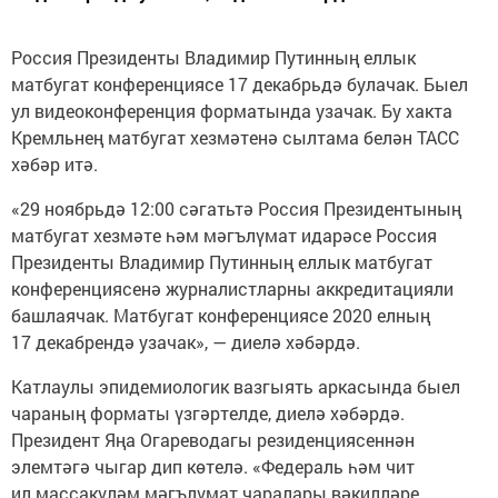
Россия Президенты Владимир Путинның еллык
матбугат конференциясе 17 декабрьдә булачак. Быел
ул видеоконференция форматында узачак. Бу хакта
Кремльнең матбугат хезмәтенә сылтама белән ТАСС
хәбәр итә.
«29 ноябрьдә 12:00 сәгатьтә Россия Президентының
матбугат хезмәте һәм мәгълүмат идарәсе Россия
Президенты Владимир Путинның еллык матбугат
конференциясенә журналистларны аккредитацияли
башлаячак. Матбугат конференциясе 2020 елның
17 декабрендә узачак», — диелә хәбәрдә.
Катлаулы эпидемиологик вазгыять аркасында быел
чараның форматы үзгәртелде, диелә хәбәрдә.
Президент Яңа Огареводагы резиденциясеннән
элемтәгә чыгар дип көтелә. «Федераль һәм чит
ил массакүләм мәгълүмат чаралары вәкилләре