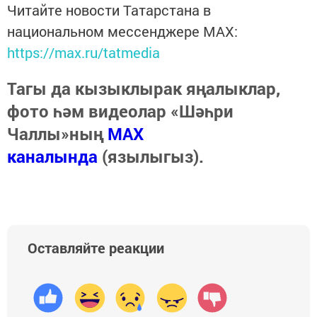
Читайте новости Татарстана в
национальном мессенджере MАХ:
https://max.ru/tatmedia
Тагы да кызыклырак яңалыклар,
фото һәм видеолар «Шәһри
Чаллы»ның
MAX
каналында
(язылыгыз).
Оставляйте реакции