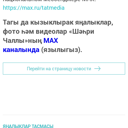
https://max.ru/tatmedia
Тагы да кызыклырак яңалыклар,
фото һәм видеолар «Шәһри
Чаллы»ның
MAX
каналында
(язылыгыз).
Перейти на страницу новости
ЯҢАЛЫКЛАР ТАСМАСЫ