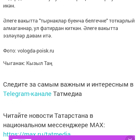
икән.
Әлеге вакытта "тырнаклар буенча белгечне" тоткарлый
алмаганнар, ул фатирдан киткән. Әлеге вакытта
эзләүләр дәвам итә.
Фото: vologda-poisk.ru
Чыганак: Кызыл Таң
Следите за самым важным и интересным в
Telegram-канале
Татмедиа
Читайте новости Татарстана в
национальном мессенджере MАХ:
https://max.ru/tatmedia