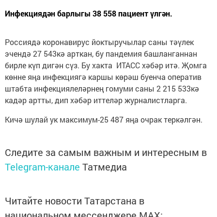
Инфекциядән барлыгы 38 558 пациент үлгән.
Россиядә коронавирус йоктыручылар саны тәүлек
эчендә 27 543кә арткан, бу пандемия башланганнан
бирле күп дигән сүз. Бу хакта ИТАСС хәбәр итә. Җомга
көнне яңа инфекциягә каршы көрәш буенча оператив
штабта инфекциялеләрнең гомуми саны 2 215 533кә
кадәр артты, дип хәбәр иттеләр журналистларга.
Кичә шулай ук максимум-25 487 яңа очрак теркәлгән.
Следите за самым важным и интересным в
Telegram-канале
Татмедиа
Читайте новости Татарстана в
национальном мессенджере MАХ: