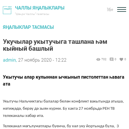
ЧАЛЛЫ ЯҢАЛЫКЛАРЫ
16+
"Шәһри Чаллы" газетасы
ЯҢАЛЫКЛАР ТАСМАСЫ
Укучылар укытучыга ташлана һәм
кыйный башлый
admin,
27 ноябрь 2020 - 12:22
702
0
0
Укытучы алар кулыннан ычкынып пистолеттан һавага
ата
Укытучы Нальчиктагы балалар белән конфликт вакытында атыша,
нәтиҗәдә, берәү дә зыян күрми. Бу хакта 27 ноябрьдә РЕН ТВ
телеканалы хәбәр итә.
Телеканал мәгълүматлары буенча, бу хәл уку йортында була, 3