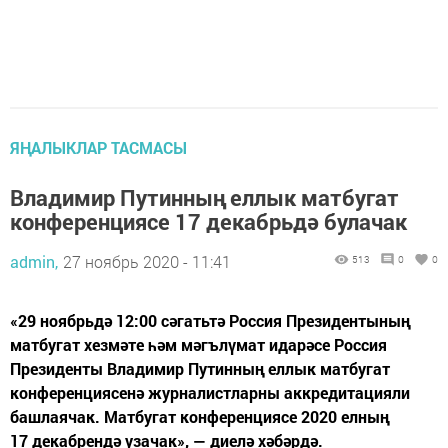
ЯҢАЛЫКЛАР ТАСМАСЫ
Владимир Путинның еллык матбугат
конференциясе 17 декабрьдә булачак
admin,
27 ноябрь 2020 - 11:41
513
0
0
«29 ноябрьдә 12:00 сәгатьтә Россия Президентының
матбугат хезмәте һәм мәгълүмат идарәсе Россия
Президенты Владимир Путинның еллык матбугат
конференциясенә журналистларны аккредитацияли
башлаячак. Матбугат конференциясе 2020 елның
17 декабрендә узачак», — диелә хәбәрдә.