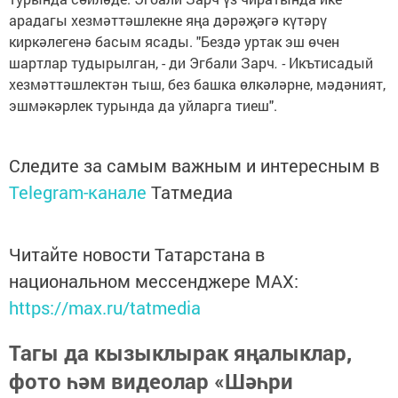
арадагы хезмәттәшлекне яңа дәрәҗәгә күтәрү
киркәлегенә басым ясады. "Бездә уртак эш өчен
шартлар тудырылган, - ди Эгбали Зарч
. -
Икътисадый
хезмәттәшлектән тыш, без башка өлкәләрне, мәдәният,
эшмәкәрлек турында да уйларга тиеш".
Следите за самым важным и интересным в
Telegram-канале
Татмедиа
Читайте новости Татарстана в
национальном мессенджере MАХ:
https://max.ru/tatmedia
Тагы да кызыклырак яңалыклар,
фото һәм видеолар «Шәһри