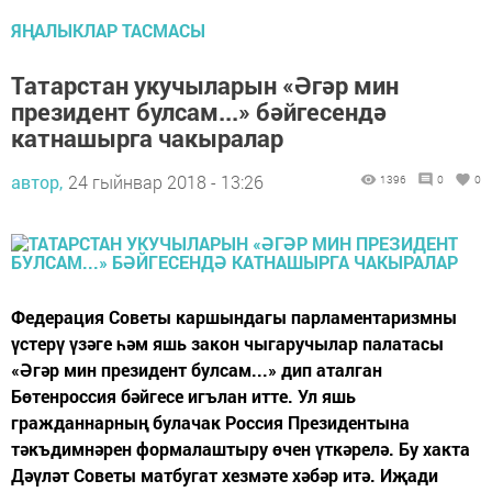
ЯҢАЛЫКЛАР ТАСМАСЫ
Татарстан укучыларын «Әгәр мин
президент булсам...» бәйгесендә
катнашырга чакыралар
автор,
24 гыйнвар 2018 - 13:26
1396
0
0
Федерация Советы каршындагы парламентаризмны
үстерү үзәге һәм яшь закон чыгаручылар палатасы
«Әгәр мин президент булсам...» дип аталган
Бөтенроссия бәйгесе игълан итте. Ул яшь
гражданнарның булачак Россия Президентына
тәкъдимнәрен формалаштыру өчен үткәрелә. Бу хакта
Дәүләт Советы матбугат хезмәте хәбәр итә. Иҗади