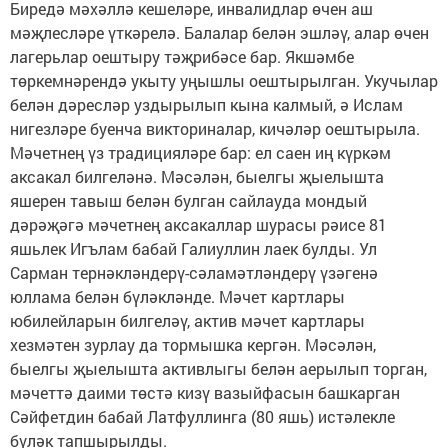
Биредә мәхәллә кешеләре, инвалидлар өчен аш
мәҗлесләре үткәрелә. Балалар белән эшләү, алар өчен
лагерьлар оештыру тәҗрибәсе бар. Якшәмбе
төркемнәрендә укыту уңышлы оештырылган. Укучылар
белән дәресләр уздырылып кына калмый, ә Ислам
нигезләре буенча викториналар, кичәләр оештырыла.
Мәчетнең үз традицияләре бар: ел саен иң күркәм
аксакал билгеләнә. Мәсәлән, быелгы җыелышта
яшерен тавыш белән булган сайлауда мондый
дәрәҗәгә мәчетнең аксакаллар шурасы рәисе 81
яшьлек Игълам бабай Галиуллин лаек булды. Ул
Сарман тернәкләндерү-сәламәтләндерү үзәгенә
юллама белән бүләкләнде. Мәчет картлары
юбилейларын билгеләү, актив мәчет картлары
хезмәтен зурлау да тормышка кергән. Мәсәлән,
быелгы җыелышта активлыгы белән аерылып торган,
мәчеттә даими төстә кизү вазыйфасын башкарган
Сәйфетдин бабай Латфуллинга (80 яшь) истәлекле
бүләк тапшырылды.