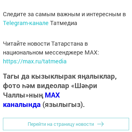
Следите за самым важным и интересным в
Telegram-канале
Татмедиа
Читайте новости Татарстана в
национальном мессенджере MАХ:
https://max.ru/tatmedia
Тагы да кызыклырак яңалыклар,
фото һәм видеолар «Шәһри
Чаллы»ның
MAX
каналында
(язылыгыз).
Перейти на страницу новости