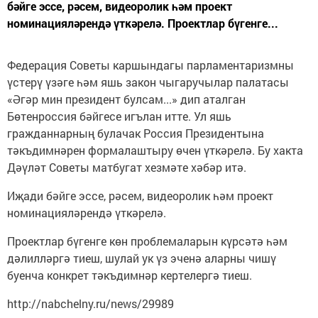
бәйге эссе, рәсем, видеоролик һәм проект
номинацияләрендә үткәрелә. Проектлар бүгенге...
Федерация Советы каршындагы парламентаризмны
үстерү үзәге һәм яшь закон чыгаручылар палатасы
«Әгәр мин президент булсам...» дип аталган
Бөтенроссия бәйгесе игълан итте. Ул яшь
гражданнарның булачак Россия Президентына
тәкъдимнәрен формалаштыру өчен үткәрелә. Бу хакта
Дәүләт Советы матбугат хезмәте хәбәр итә.
Иҗади бәйге эссе, рәсем, видеоролик һәм проект
номинацияләрендә үткәрелә.
Проектлар бүгенге көн проблемаларын күрсәтә һәм
дәлилләргә тиеш, шулай ук үз эченә аларны чишү
буенча конкрет тәкъдимнәр кертелергә тиеш.
http://nabchelny.ru/news/29989