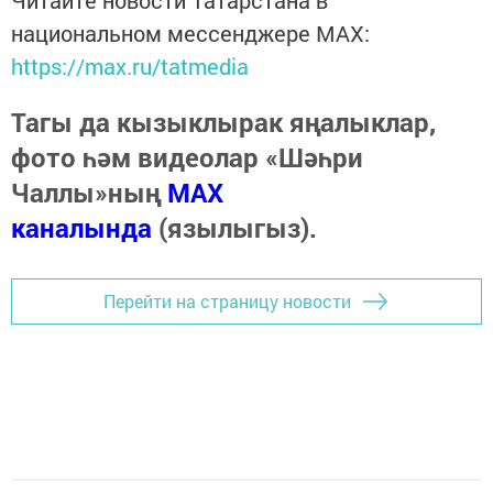
национальном мессенджере MАХ:
https://max.ru/tatmedia
Тагы да кызыклырак яңалыклар,
фото һәм видеолар «Шәһри
Чаллы»ның
MAX
каналында
(язылыгыз).
Перейти на страницу новости