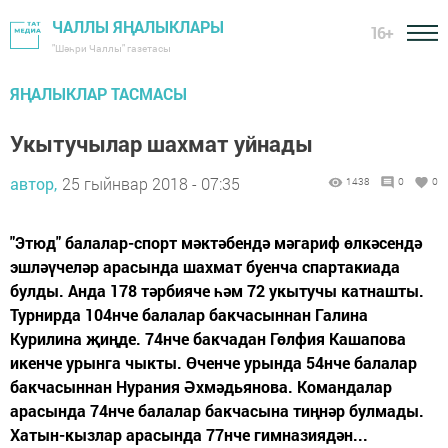
ЧАЛЛЫ ЯҢАЛЫКЛАРЫ
16+
"Шәһри Чаллы" газетасы
ЯҢАЛЫКЛАР ТАСМАСЫ
Укытучылар шахмат уйнады
автор,
25 гыйнвар 2018 - 07:35
1438
0
0
"Этюд" балалар-спорт мәктәбендә мәгариф өлкәсендә
эшләүчеләр арасында шахмат буенча спартакиада
булды. Анда 178 тәрбияче һәм 72 укытучы катнашты.
Турнирда 104нче балалар бакчасыннан Галина
Курилина җиңде. 74нче бакчадан Гөлфия Кашапова
икенче урынга чыкты. Өченче урында 54нче балалар
бакчасыннан Нурания Әхмәдьянова. Командалар
арасында 74нче балалар бакчасына тиңнәр булмады.
Хатын-кызлар арасында 77нче гимназиядән...