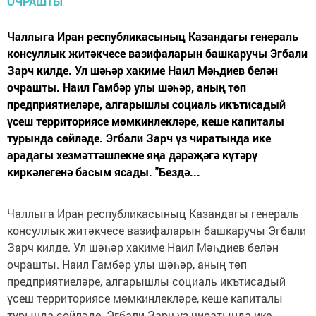
Чаллыга Иран республикасыныц Казандагы генераль
консуллык житәкчесе вазифаларын башкаручы Эгбали
Зарч килде. Ул шәһәр хакиме Наил Мәһдиев белән
очрашты. Наил Гамбәр улы шәһәр, аның төп
предприятиеләре, алгарышлы социаль икътисадый
үсеш территориясе мөмкинлекләре, кеше капиталы
турында сөйләде. Эгбали Зарч үз чиратында ике
арадагы хезмәттәшлекне яңа дәрәҗәгә күтәрү
киркәлегенә басым ясады. "Бездә...
Чаллыга Иран республикасыныц Казандагы генераль
консуллык житә
кчесе вазифаларын башкаручы
Эгбали
Зарч
килде. Ул шәһәр хакиме Наил Мәһдиев белән
очрашты. Наил Гамбәр улы шәһәр, аның төп
предприятиеләре, алгарышлы социаль икътисадый
үсеш территориясе мөмкинлекләре, кеше капиталы
турында сөйләде.
Эгбали Зарч ү
з чиратында ике