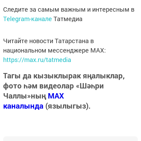
Следите за самым важным и интересным в
Telegram-канале
Татмедиа
Читайте новости Татарстана в
национальном мессенджере MАХ:
https://max.ru/tatmedia
Тагы да кызыклырак яңалыклар,
фото һәм видеолар «Шәһри
Чаллы»ның
MAX
каналында
(язылыгыз).