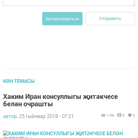
Отправить
Авторизоваться
КӨН ТЕМАСЫ
Хаким Иран консуллыгы җитәкчесе
белән очрашты
автор,
25 гыйнвар 2018 - 07:21
1109
0
0