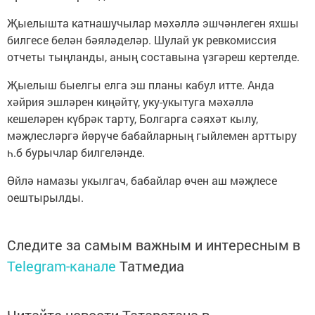
Җыелышта катнашучылар мәхәллә эшчәнлеген яхшы
билгесе белән бәяләделәр. Шулай ук ревкомиссия
отчеты тыңланды, аның составына үзгәреш кертелде.
Җыелыш быелгы елга эш планы кабул итте. Анда
хәйрия эшләрен киңәйтү, уку-укытуга мәхәллә
кешеләрен күбрәк тарту, Болгарга сәяхәт кылу,
мәҗлесләргә йөрүче бабайларның гыйлемен арттыру
һ.б бурычлар билгеләнде.
Өйлә намазы укылгач, бабайлар өчен аш мәҗлесе
оештырылды.
Следите за самым важным и интересным в
Telegram-канале
Татмедиа
Читайте новости Татарстана в