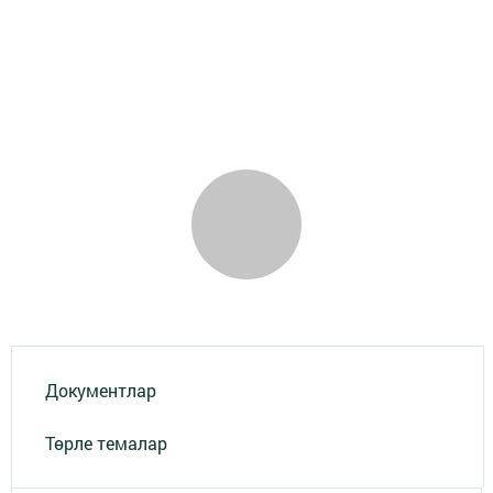
Документлар
Төрле темалар