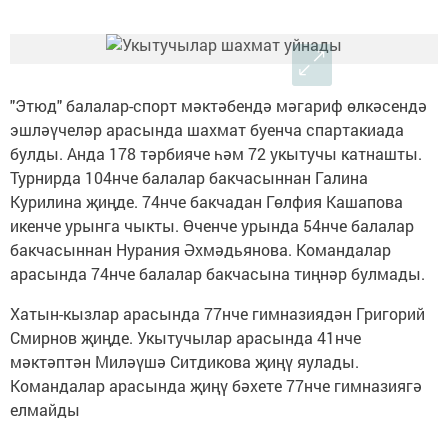
"Этюд" балалар-спорт мәктәбендә мәгариф өлкәсендә
эшләүчеләр арасында шахмат буенча спартакиада
булды. Анда 178 тәрбияче һәм 72 укытучы катнашты.
Турнирда 104нче балалар бакчасыннан Галина
Курилина җиңде. 74нче бакчадан Гөлфия Кашапова
икенче урынга чыкты. Өченче урында 54нче балалар
бакчасыннан Нурания Әхмәдьянова. Командалар
арасында 74нче балалар бакчасына тиңнәр булмады.
Хатын-кызлар арасында 77нче гимназиядән Григорий
Смирнов җиңде. Укытучылар арасында 41нче
мәктәптән Миләүшә Ситдикова җиңү яулады.
Командалар арасында җиңү бәхете 77нче гимназиягә
елмайды