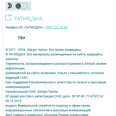
Телефон АО «ТАТМЕДИА»:
(843) 222 09 84
16+
© 2011 - 2026. Шәһри Чаллы. Все права защищены.
© ТАТМЕДИА. Все материалы, размещенные на сайте, защищены
законом.
Перепечатка, воспроизведение и распространение в любом объеме
информации,
размещенной на сайте, возможна только с письменного согласия
редакций СМИ.
При поддержке Республиканского агентства по печати и массовым
коммуникациям.
Наименование СМИ: Шəhри Чаллы
№ свидетельства о регистрации СМИ, дата: ЭЛ № ФС 77-67912 от
06.12.2016
выдано Федеральной службой по надзору в сфере связи,
информационных технологий и массовых коммуникаций
ФИО главного редактора: Юсупова Резида Махмутовна