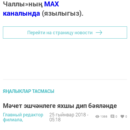
Чаллы»ның
MAX
каналында
(язылыгыз).
Перейти на страницу новости
ЯҢАЛЫКЛАР ТАСМАСЫ
Мәчет эшчәнлеге яхшы дип бәяләнде
Главный редактор
25 гыйнвар 2018 -
1366
0
0
филиала,
05:18