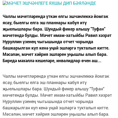
Чаллы мәчетләрендә үткән елгы эшчәнлеккә йомгак
ясау, быелгы елга эш планнары кабул итү
җыелышлары бара. Шундый фикер алышу "Туфан"
мәчетендә булды. Мәчет имам-хатыйбы Равил хәзрәт
Нуруллин үзенең чыгышында отчет чорында
башкарылган күп кенә уңай эшләргә тукталып китте.
Мәсәлән, мәчет хәйрия эшләрен уңышлы алып бара.
Биредә мәхәллә кешеләре, инвалидлар өчен аш...
Чаллы мәчетләрендә үткән елгы эшчәнлеккә йомгак
ясау, быелгы елга эш планнары кабул итү
җыелышлары бара. Шундый фикер алышу "Туфан"
мәчетендә булды. Мәчет имам-хатыйбы Равил хәзрәт
Нуруллин үзенең чыгышында отчет чорында
башкарылган күп кенә уңай эшләргә тукталып китте.
Мәсәлән, мәчет хәйрия эшләрен уңышлы алып бара.