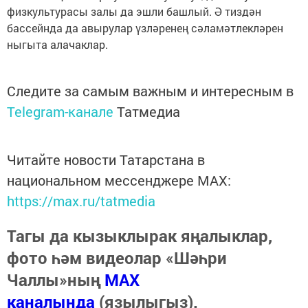
физкультурасы залы да эшли башлый. Ә тиздән
бассейнда да авырулар үзләренең сәламәтлекләрен
ныгыта алачаклар.
Следите за самым важным и интересным в
Telegram-канале
Татмедиа
Читайте новости Татарстана в
национальном мессенджере MАХ:
https://max.ru/tatmedia
Тагы да кызыклырак яңалыклар,
фото һәм видеолар «Шәһри
Чаллы»ның
MAX
каналында
(язылыгыз).