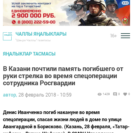
ЧАЛЛЫ ЯҢАЛЫКЛАРЫ
16+
"Шәһри Чаллы" газетасы
ЯҢАЛЫКЛАР ТАСМАСЫ
В Казани почтили память погибшего от
руки стрелка во время спецоперации
сотрудника Росгвардии
автор,
28 февраль 2018 - 10:59
1429
0
0
Денис Иванченко погиб накануне во время
спецоперации, спасая жизни людей в доме по улице
Авангардной в Борисково. (Казань, 28 февраля, «Татар-