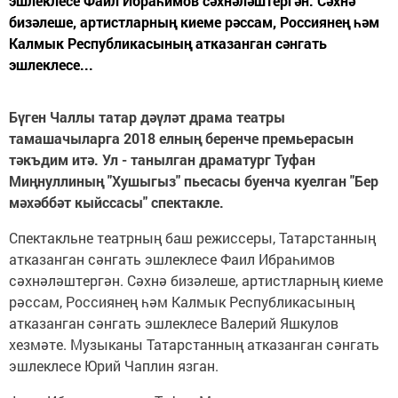
эшлеклесе Фаил Ибраһимов сәхнәләштергән. Сәхнә
бизәлеше, артистларның киеме рәссам, Россиянең һәм
Калмык Республикасының атказанган сәнгать
эшлеклесе...
Бүген Чаллы татар дәүләт драма театры
тамашачыларга 2018 елның беренче премьерасын
тәкъдим итә. Ул - танылган драматург Туфан
Миңнуллиның "Хушыгыз" пьесасы буенча куелган "Бер
мәхәббәт кыйссасы" спектакле.
Спектакльне театрның баш режиссеры, Татарстанның
атказанган сәнгать эшлеклесе Фаил Ибраһимов
сәхнәләштергән. Сәхнә бизәлеше, артистларның киеме
рәссам, Россиянең һәм Калмык Республикасының
атказанган сәнгать эшлеклесе Валерий Яшкулов
хезмәте. Музыканы Татарстанның атказанган сәнгать
эшлеклесе Юрий Чаплин язган.