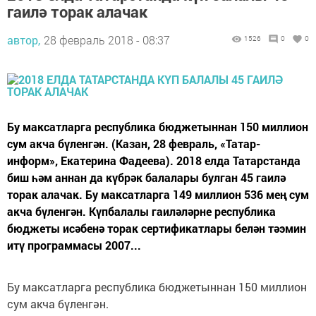
гаилә торак алачак
автор,
28 февраль 2018 - 08:37
1526
0
0
Бу максатларга республика бюджетыннан 150 миллион
сум акча бүленгән. (Казан, 28 февраль, «Татар-
информ», Екатерина Фадеева). 2018 елда Татарстанда
биш һәм аннан да күбрәк балалары булган 45 гаилә
торак алачак. Бу максатларга 149 миллион 536 мең сум
акча бүленгән. Күпбалалы гаиләләрне республика
бюджеты исәбенә торак сертификатлары белән тәэмин
итү программасы 2007...
Бу максатларга республика бюджетыннан 150 миллион
сум акча бүленгән.