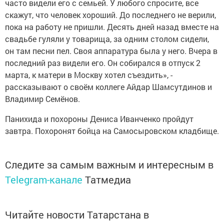
часто видели его с семьей. У любого спросите, все
скажут, что человек хороший. До последнего не верили,
пока на работу не пришли. Десять дней назад вместе на
свадьбе гуляли у товарища, за одним столом сидели,
он там песни пел. Своя аппаратура была у него. Вчера в
последний раз видели его. Он собирался в отпуск 2
марта, к матери в Москву хотел съездить», -
рассказывают о своём коллеге Айдар Шамсутдинов и
Владимир Семёнов.
Панихида и похороны Дениса Иванченко пройдут
завтра. Похоронят бойца на Самосыровском кладбище.
Следите за самым важным и интересным в
Telegram-канале
Татмедиа
Читайте новости Татарстана в