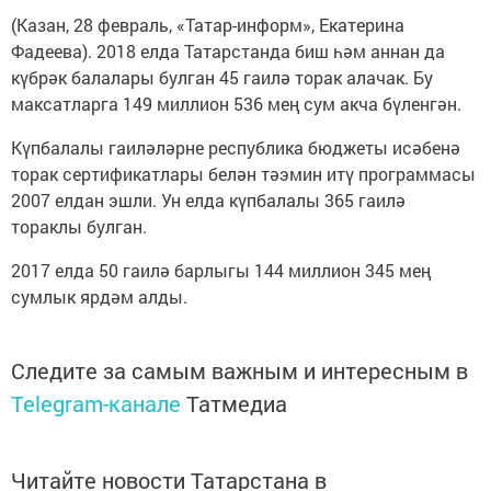
(Казан, 28 февраль, «Татар-информ», Екатерина
Фадеева). 2018 елда Татарстанда биш һәм аннан да
күбрәк балалары булган 45 гаилә торак алачак. Бу
максатларга 149 миллион 536 мең сум акча бүленгән.
Күпбалалы гаиләләрне республика бюджеты исәбенә
торак сертификатлары белән тәэмин итү программасы
2007 елдан эшли. Ун елда күпбалалы 365 гаилә
тораклы булган.
2017 елда 50 гаилә барлыгы 144 миллион 345 мең
сумлык ярдәм алды.
Следите за самым важным и интересным в
Telegram-канале
Татмедиа
Читайте новости Татарстана в