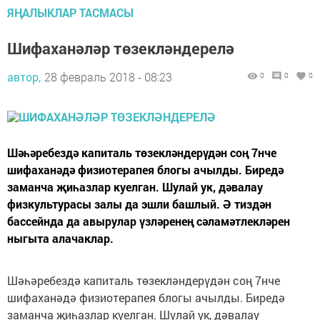
ЯҢАЛЫКЛАР ТАСМАСЫ
Шифаханәләр төзекләндерелә
автор,
28 февраль 2018 - 08:23
0
0
0
Шәһәребездә капиталь төзекләндерүдән соң 7нче
шифаханәдә физиотерапея блогы ачылды. Биредә
заманча җиһазлар куелган. Шулай ук, дәвалау
физкультурасы залы да эшли башлый. Ә тиздән
бассейнда да авырулар үзләренең сәламәтлекләрен
ныгыта алачаклар.
Шәһәребездә капиталь төзекләндерүдән соң 7нче
шифаханәдә физиотерапея блогы ачылды. Биредә
заманча җиһазлар куелган. Шулай ук, дәвалау