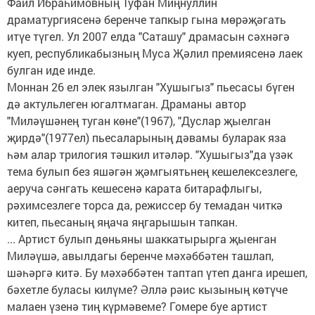
Фаил Ибраһимовның Туфан Миңнуллин
драматургиясенә беренче тапкыр гына мөрәҗәгать
итүе түгел. Ул 2007 елда "Саташу" драмасын сәхнәгә
куеп, республикабызның Муса Җәлил премиясенә лаек
булган иде инде.
Моннан 26 ел элек язылган "Хушыгыз" пьесасы бүген
дә актульлеген югалтмаган. Драманы автор
"Миләүшәнең туган көне"(1967), "Дуслар җыелган
җирдә"(1977ел) пьесаларының дәвамы буларак яза
һәм алар трилогия тәшкил итәләр. "Хушыгыз"да үзәк
тема булып без яшәгән җәмгыятьнең кешелексезлеге,
аеруча сәнгать кешесенә карата битарафлыгы,
рәхимсезлеге торса да, режиссер бу темадан читкә
китеп, пьесаның яңача яңгарышын тапкан.
... Артист булып дөньяны шаккатырырга җыенган
Миләүшә, авылдагы беренче мәхәббәтен ташлап,
шәһәргә китә. Бу мәхәббәтен таптап үтеп данга ирешеп,
бәхетле буласы килүме? Әллә рәис кызының көтүче
малаен үзенә тиң күрмәвеме? Гомере буе артист