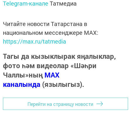
Telegram-канале
Татмедиа
Читайте новости Татарстана в
национальном мессенджере MАХ:
https://max.ru/tatmedia
Тагы да кызыклырак яңалыклар,
фото һәм видеолар «Шәһри
Чаллы»ның
MAX
каналында
(язылыгыз).
Перейти на страницу новости