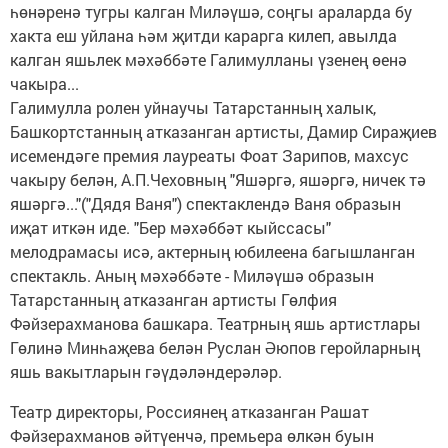
һөнәренә тугры калган Миләүшә, соңгы араларда бу
хакта еш уйлана һәм җитди карарга килеп, авылда
калган яшьлек мәхәббәте Галимулланы үзенең өенә
чакыра...
Галимулла ролен уйнаучы Татарстанның халык,
Башкортстанның атказанган артисты, Дамир Сираҗиев
исемендәге премия лауреаты Фоат Зарипов, махсус
чакыру белән, А.П.Чеховның "Яшәргә, яшәргә, ничек тә
яшәргә..."("Дядя Ваня") спектаклендә Ваня образын
иҗат иткән иде. "Бер мәхәббәт кыйссасы"
мелодрамасы исә, актерның юбилеена багышланган
спектакль. Аның мәхәббәте - Миләүшә образын
Татарстанның атказанган артисты Гөлфия
Фәйзерахманова башкара. Театрның яшь артистлары
Гөлинә Минһаҗева белән Руслан Әюпов геройларның
яшь вакытларын гәүдәләндерәләр.
Театр директоры, Россиянең атказанган Рашат
Фәйзерахманов әйтүенчә, премьера өлкән буын