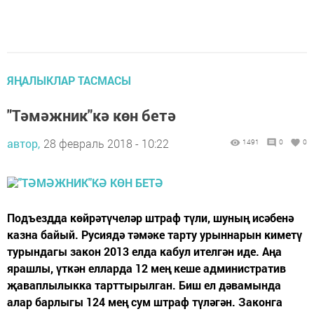
ЯҢАЛЫКЛАР ТАСМАСЫ
"Тәмәжник"кә көн бетә
автор,
28 февраль 2018 - 10:22
1491
0
0
Подъездда көйрәтүчеләр штраф түли, шуның исәбенә
казна байый. Русиядә тәмәке тарту урыннарын киметү
турындагы закон 2013 елда кабул ителгән иде. Аңа
ярашлы, үткән елларда 12 мең кеше административ
җаваплылыкка тарттырылган. Биш ел дәвамында
алар барлыгы 124 мең сум штраф түләгән. Законга