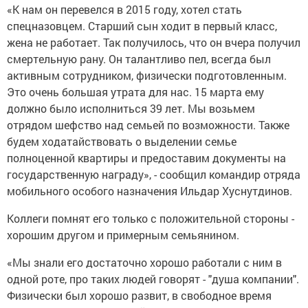
«К нам он перевелся в 2015 году, хотел стать
спецназовцем. Старший сын ходит в первый класс,
жена не работает. Так получилось, что он вчера получил
смертельную рану. Он талантливо пел, всегда был
активным сотрудником, физически подготовленным.
Это очень большая утрата для нас. 15 марта ему
должно было исполниться 39 лет. Мы возьмем
отрядом шефство над семьей по возможности. Также
будем ходатайствовать о выделении семье
полноценной квартиры и предоставим документы на
государственную награду», - сообщил командир отряда
мобильного особого назначения Ильдар Хуснутдинов.
Коллеги помнят его только с положительной стороны -
хорошим другом и примерным семьянином.
«Мы знали его достаточно хорошо работали с ним в
одной роте, про таких людей говорят - "душа компании".
Физически был хорошо развит, в свободное время