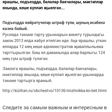
ярашлы, подъездда, балалар бакчалары, мәктәпләр
янында, кеше күпләп җыелган...
Подъездда көйрәтүчеләр штраф түли, шуның исәбенә
казна байый.
Русиядә тәмәке тарту урыннарын киметү турындагы
закон 2013 елда кабул ителгән иде. Аңа ярашлы, үткән
елларда 12 мең кеше административ җаваплылыкка
тарттырылган. Биш ел дәвамында алар барлыгы 124
мең сум штраф түләгән.
Законга ярашлы, подъездда, балалар бакчалары,
мәктәпләр янында, кеше күпләп җыелган урыннарда
тәмәке тартырга ярамый.
http://kiziltan.ru/obchestvo/10136-tmzhnikka-kn-bet.html
Следите за самым важным и интересным в