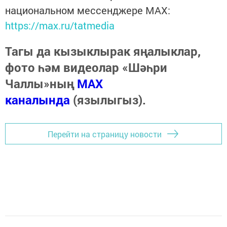
национальном мессенджере MАХ:
https://max.ru/tatmedia
Тагы да кызыклырак яңалыклар,
фото һәм видеолар «Шәһри
Чаллы»ның
MAX
каналында
(язылыгыз).
Перейти на страницу новости