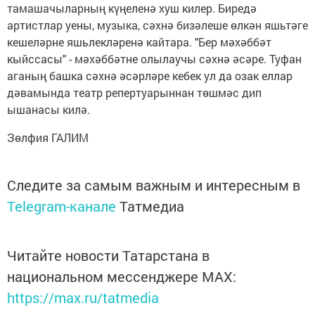
тамашачыларның күңеленә хуш килер. Биредә
артистлар уены, музыка, сәхнә бизәлеше өлкән яшьтәге
кешеләрне яшьлекләренә кайтара. "Бер мәхәббәт
кыйссасы" - мәхәббәтне олылаучы сәхнә әсәре. Туфан
аганың башка сәхнә әсәрләре кебек ул да озак еллар
дәвамында театр репертуарыннан төшмәс дип
ышанасы килә.
Зөлфия ГАЛИМ
Следите за самым важным и интересным в
Telegram-канале
Татмедиа
Читайте новости Татарстана в
национальном мессенджере MАХ:
https://max.ru/tatmedia