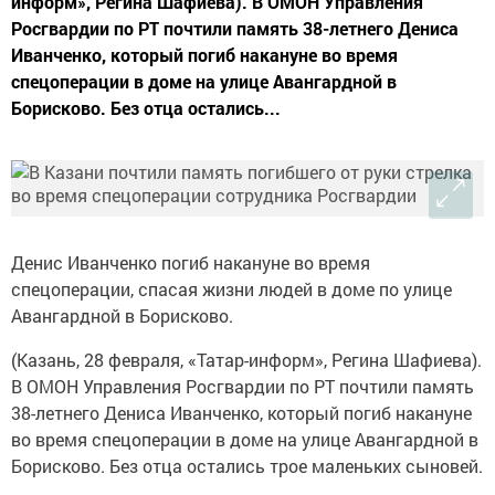
информ», Регина Шафиева). В ОМОН Управления
Росгвардии по РТ почтили память 38-летнего Дениса
Иванченко, который погиб накануне во время
спецоперации в доме на улице Авангардной в
Борисково. Без отца остались...
Денис Иванченко погиб накануне во время
спецоперации, спасая жизни людей в доме по улице
Авангардной в Борисково.
(Казань, 28 февраля, «Татар-информ», Регина Шафиева).
В ОМОН Управления Росгвардии по РТ почтили память
38-летнего Дениса Иванченко, который погиб накануне
во время спецоперации в доме на улице Авангардной в
Борисково. Без отца остались трое маленьких сыновей.