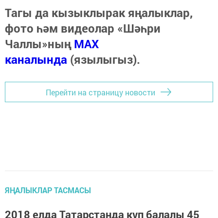
Тагы да кызыклырак яңалыклар,
фото һәм видеолар «Шәһри
Чаллы»ның
MAX
каналында
(язылыгыз).
Перейти на страницу новости
ЯҢАЛЫКЛАР ТАСМАСЫ
2018 елда Татарстанда күп балалы 45