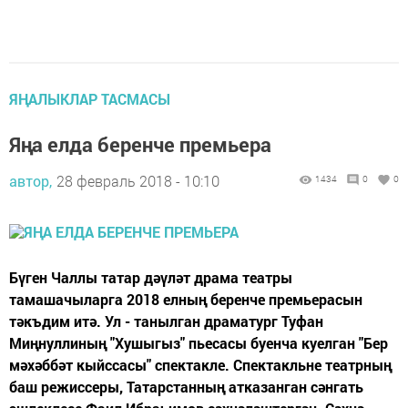
ЯҢАЛЫКЛАР ТАСМАСЫ
Яңа елда беренче премьера
автор,
28 февраль 2018 - 10:10
1434
0
0
Бүген Чаллы татар дәүләт драма театры
тамашачыларга 2018 елның беренче премьерасын
тәкъдим итә. Ул - танылган драматург Туфан
Миңнуллиның "Хушыгыз" пьесасы буенча куелган "Бер
мәхәббәт кыйссасы" спектакле. Спектакльне театрның
баш режиссеры, Татарстанның атказанган сәнгать