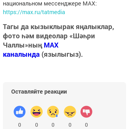
национальном мессенджере MАХ:
https://max.ru/tatmedia
Тагы да кызыклырак яңалыклар,
фото һәм видеолар «Шәһри
Чаллы»ның
MAX
каналында
(язылыгыз).
Оставляйте реакции
0
0
0
0
0