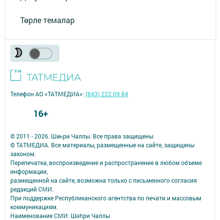
Төрле темалар
Телефон АО «ТАТМЕДИА»:
(843) 222 09 84
16+
© 2011 - 2026. Шәһри Чаллы. Все права защищены.
© ТАТМЕДИА. Все материалы, размещенные на сайте, защищены
законом.
Перепечатка, воспроизведение и распространение в любом объеме
информации,
размещенной на сайте, возможна только с письменного согласия
редакций СМИ.
При поддержке Республиканского агентства по печати и массовым
коммуникациям.
Наименование СМИ: Шəhри Чаллы