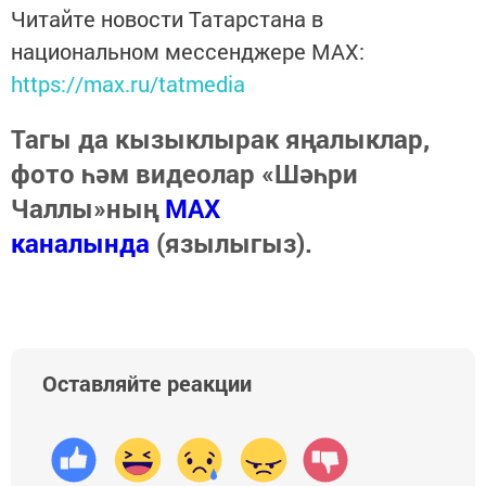
Читайте новости Татарстана в
национальном мессенджере MАХ:
https://max.ru/tatmedia
Тагы да кызыклырак яңалыклар,
фото һәм видеолар «Шәһри
Чаллы»ның
MAX
каналында
(язылыгыз).
Оставляйте реакции