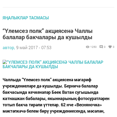
ЯҢАЛЫКЛАР ТАСМАСЫ
“Үлемсез полк” акциясенә Чаллы
балалар бакчалары да кушылды
автор,
9 май 2017 - 07:53
1250
0
0
Чаллыда "Үлемсез полк" акциясенә мәгариф
учреждениеләре дә кушылды. Берничә балалар
бакчасында кечкенәләр Бөек Ватан сугышында
катнашкан бабалары, якыннарының фотосурәтләрен
тотып бакча тирәли үттеләр. 62 нче «Весняночка»
мәктәпкәчә белем бирү учреждениесендә, мәсәлән,