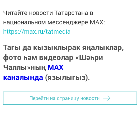
Читайте новости Татарстана в
национальном мессенджере MАХ:
https://max.ru/tatmedia
Тагы да кызыклырак яңалыклар,
фото һәм видеолар «Шәһри
Чаллы»ның
MAX
каналында
(язылыгыз).
Перейти на страницу новости