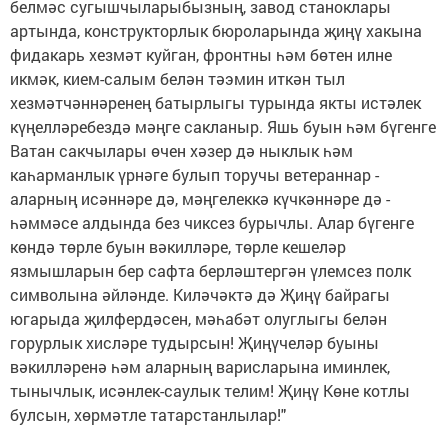
белмәс сугышчыларыбызның, завод станоклары
артында, конструкторлык бюроларында җиңү хакына
фидакарь хезмәт куйган, фронтны һәм бөтен илне
икмәк, кием-салым белән тәэмин иткән тыл
хезмәтчәннәренең батырлыгы турында якты истәлек
күңелләребездә мәңге сакланыр. Яшь буын һәм бүгенге
Ватан сакчылары өчен хәзер дә ныклык һәм
каһарманлык үрнәге булып торучы ветераннар -
аларның исәннәре дә, мәңгелеккә күчкәннәре дә -
һәммәсе алдында без чиксез бурычлы. Алар бүгенге
көндә төрле буын вәкилләре, төрле кешеләр
язмышларын бер сафта берләштергән үлемсез полк
символына әйләнде. Киләчәктә дә Җиңү байрагы
югарыда җилфердәсен, мәһабәт олуглыгы белән
горурлык хисләре тудырсын! Җиңүчеләр буыны
вәкилләренә һәм аларның варисларына иминлек,
тынычлык, исәнлек-саулык телим! Җиңү Көне котлы
булсын, хөрмәтле татарстанлылар!"