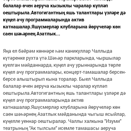
балалар өчен аеруча кызыклы чаралар күпләп
оештырыла.Автогигантның яшь талантлары үзләре дә
күңел ачу программаларында актив
катнашалар.Яшүсмерләр клубларына йөрүчеләр көн
саен шәһәрнең Азатлык...
Яңа ел бәйрәм көннәре һәм каникуллар Чаллыда
күтәренке рухта үтә.Шәһәр паркларында, чыршылар
куелган мәйданнарда, күңел ачу урыннарында төрле
күңел ачу программалары, концерт-тамашалар берсен-
берсе алыштырып кына торалар. Быел Чаллыда
балалар өчен аеруча кызыклы чаралар күпләп
оештырыла.Автогигантның яшь талантлары үзләре дә
күңел ачу программаларында актив
катнашалар.Яшүсмерләр клубларына йөрүчеләр көн
саен шәһәрнең Азатлык мәйданында чыгыш ясыйлар,
күңелле уеннар оештыралар. Чаллы халкына "Изуми"
театрының "Ак тылсым" исемле тамашасы аеруча