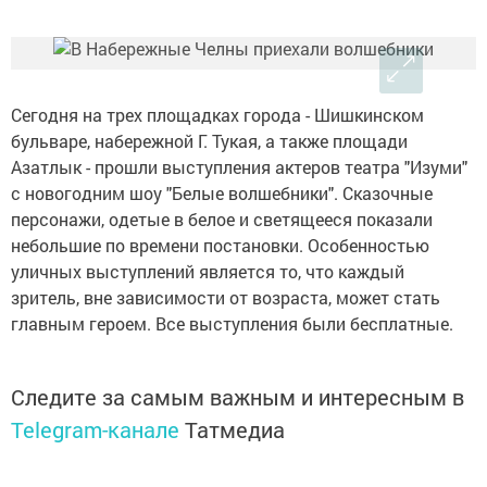
Сегодня на трех площадках города - Шишкинском
бульваре, набережной Г. Тукая, а также площади
Азатлык - прошли выступления актеров театра "Изуми"
с новогодним шоу "Белые волшебники". Сказочные
персонажи, одетые в белое и светящееся показали
небольшие по времени постановки. Особенностью
уличных выступлений является то, что каждый
зритель, вне зависимости от возраста, может стать
главным героем. Все выступления были бесплатные.
Следите за самым важным и интересным в
Telegram-канале
Татмедиа