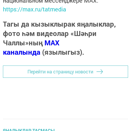
национальном мессенджере MАХ:
https://max.ru/tatmedia
Тагы да кызыклырак яңалыклар,
фото һәм видеолар «Шәһри
Чаллы»ның
MAX
каналында
(язылыгыз).
Перейти на страницу новости
ЯҢАЛЫКЛАР ТАСМАСЫ