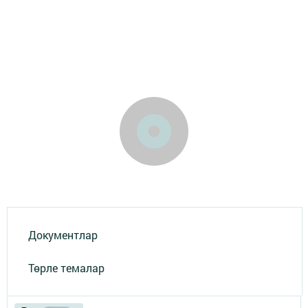
Документлар
Төрле темалар