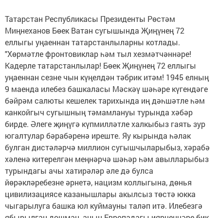
Татарстан Республикасы Президенты Рөстәм
Миңнеханов Бөек Ватан сугышында Җиңүнең 72
еллыгы уңаеннан татарстанлыларны котлады.
"Хөрмәтле фронтовиклар һәм тыл хезмәтчәннәре!
Кадерле татарстанлылар! Бөек Җиңүнең 72 еллыгы
уңаеннан сезне чын күңелдән тәбрик итәм! 1945 елның
9 маенда илебез башкаласы Мәскәү шәһәре күгендәге
бәйрәм салюты кешелек тарихында иң дәһшәтле һәм
канкойгыч сугышның тәмамлануы турында хәбәр
бирде. Әлеге җиңүгә күпмилләтле халкыбыз гаять зур
югалтулар бәрабәренә иреште. Яу кырында һәлак
булган дистәләрчә миллион сугышчыларыбыз, хәрабә
хәленә китерелгән меңнәрчә шәһәр һәм авылларыбыз
турындагы ачы хатирәләр әле дә булса
йөрәкләребезне әрнетә, нацизм коллыгына, дөнья
цивилизациясе казанышлары акылсыз төстә юкка
чыгарылуга башка юл куймауны таләп итә. Илебезгә
ябырылган дошман, аның Европадагы иярченнәре бик