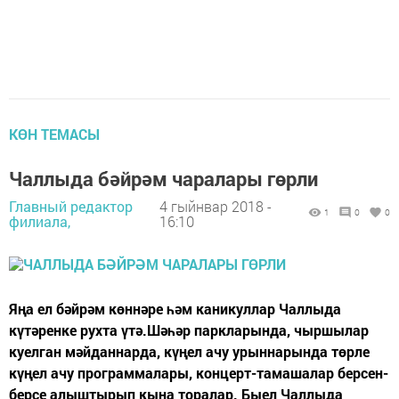
КӨН ТЕМАСЫ
Чаллыда бәйрәм чаралары гөрли
Главный редактор
4 гыйнвар 2018 -
1
0
0
филиала,
16:10
Яңа ел бәйрәм көннәре һәм каникуллар Чаллыда
күтәренке рухта үтә.Шәһәр паркларында, чыршылар
куелган мәйданнарда, күңел ачу урыннарында төрле
күңел ачу программалары, концерт-тамашалар берсен-
берсе алыштырып кына торалар. Быел Чаллыда