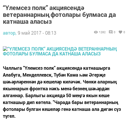
“Үлемсез полк” акциясендә
ветераннарның фотолары булмаса да
катнаша аласыз
автор,
9 май 2017 - 08:13
1282
0
0
Чаллыга "Үлемсез полк" акциясендә катнашырга
Алабуга, Менделлевск, Түбән Кама һәм Әгерҗе
шәһәрләреннән дә кешеләр киләчәк. Чөнки аларның
якыннарын фронтка нәкъ менә безнең шәһәрдән
алганнар. Барлыгы акциядә 50 меңгә якын кеше
катнашыр дип көтелә. "Чарада бары ветераннарның
фотолары булган кешеләр генә катнаша ала дигән сүз
түгел.