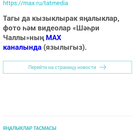
https://max.ru/tatmedia
Тагы да кызыклырак яңалыклар,
фото һәм видеолар «Шәһри
Чаллы»ның
MAX
каналында
(язылыгыз).
Перейти на страницу новости
ЯҢАЛЫКЛАР ТАСМАСЫ