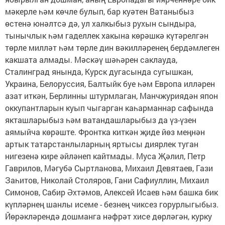
мәкерле һәм көчле булып, бар куәтен Ватаныбыз
өстенә юнәлтсә дә, ул халкыбыз рухын сындыра,
тынычлык һәм гаделлек хакына көрәшкә күтәрелгән
төрле милләт һәм төрле дин вәкилләренең бердәмлеген
какшата алмады. Мәскәү шәһәрен саклауда,
Сталинград янында, Курск дугасында сугышкан,
Украина, Белоруссия, Балтыйк буе һәм Европа илләрен
азат иткән, Берлинны штурмлаган, Манчжуриядән япон
оккупантларын куып чыгарган каһарманнар сафында
якташларыбыз һәм ватандашларыбыз да үз-үзен
аямыйча көрәште. Фронтка киткән җиде йөз меңнән
артык татарстанлыларның яртысы диярлек туган
нигезенә кире әйләнеп кайтмады. Муса Җәлил, Петр
Гаврилов, Мәгубә Сыртланова, Михаил Девятаев, Гази
Заһитов, Николай Столяров, Гани Сафиуллин, Михаил
Симонов, Сабир Әхтәмов, Алексей Исаев һәм башка бик
күпләрнең шанлы исеме - безнең чиксез горурлыгыбыз.
Йөрәкләрендә дошманга нәфрәт хисе дөрләгән, курку