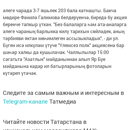
әлеге чарада 3-7 яшьлек 203 бала катнашты. Бакча
мөдире Фәнилә Галимова белдерүенчә, биредә бу акция
беренче тапкыр үткән. "Без балаларга һәм ата-аналарга
әлеге чараның барлыкка килү тарихын сөйләдек, аның
тәрбияви яктан мөһимлеген ассызыкладык", - ди ул.
Бүген исә илкүләм үтүче "Үлемсез полк" акциясенә бар
шәһәр халкы да кушылачак. Чаллылылар 15:00
сәгатьтә "Азатлык" мәйданыннан алып Яр Буе
мәйданына кадәр ил батырларының фотоларын
күтәреп үтәчәк.
Следите за самым важным и интересным в
Telegram-канале
Татмедиа
Читайте новости Татарстана в