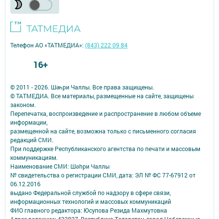
Телефон АО «ТАТМЕДИА»:
(843) 222 09 84
16+
© 2011 - 2026. Шәһри Чаллы. Все права защищены.
© ТАТМЕДИА. Все материалы, размещенные на сайте, защищены
законом.
Перепечатка, воспроизведение и распространение в любом объеме
информации,
размещенной на сайте, возможна только с письменного согласия
редакций СМИ.
При поддержке Республиканского агентства по печати и массовым
коммуникациям.
Наименование СМИ: Шəhри Чаллы
№ свидетельства о регистрации СМИ, дата: ЭЛ № ФС 77-67912 от
06.12.2016
выдано Федеральной службой по надзору в сфере связи,
информационных технологий и массовых коммуникаций
ФИО главного редактора: Юсупова Резида Махмутовна