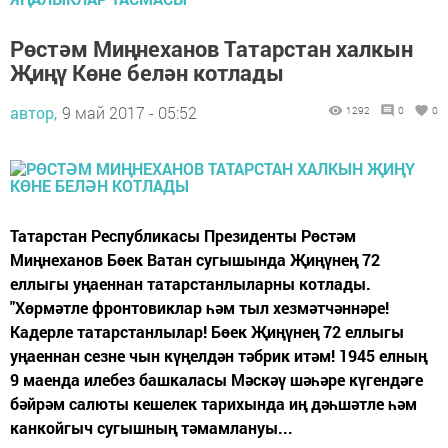
Рөстәм Миңнеханов Татарстан халкын
Җиңү Көне белән котлады
автор,
9 май 2017 - 05:52
1292
0
0
Татарстан Республикасы Президенты Рөстәм
Миңнеханов Бөек Ватан сугышында Җиңүнең 72
еллыгы уңаеннан татарстанлыларны котлады.
"Хөрмәтле фронтовиклар һәм тыл хезмәтчәннәре!
Кадерле татарстанлылар! Бөек Җиңүнең 72 еллыгы
уңаеннан сезне чын күңелдән тәбрик итәм! 1945 елның
9 маенда илебез башкаласы Мәскәү шәһәре күгендәге
бәйрәм салюты кешелек тарихында иң дәһшәтле һәм
канкойгыч сугышның тәмамлануы...