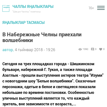
ЧАЛЛЫ ЯҢАЛЫКЛАРЫ
16+
"Шәһри Чаллы" газетасы
ЯҢАЛЫКЛАР ТАСМАСЫ
В Набережные Челны приехали
волшебники
автор,
4 гыйнвар 2018 - 19:26
1092
0
0
Сегодня на трех площадках города - Шишкинском
бульваре, набережной Г. Тукая, а также площади
Азатлык - прошли выступления актеров театра "Изуми"
с новогодним шоу "Белые волшебники". Сказочные
персонажи, одетые в белое и светящееся показали
небольшие по времени постановки. Особенностью
уличных выступлений является то, что каждый
зритель, вне зависимости от возраста,...