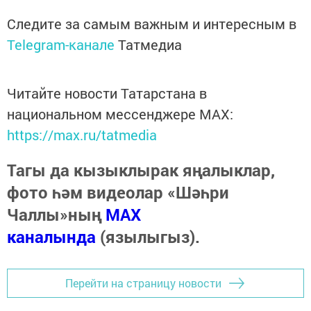
Следите за самым важным и интересным в
Telegram-канале
Татмедиа
Читайте новости Татарстана в
национальном мессенджере MАХ:
https://max.ru/tatmedia
Тагы да кызыклырак яңалыклар,
фото һәм видеолар «Шәһри
Чаллы»ның
MAX
каналында
(язылыгыз).
Перейти на страницу новости