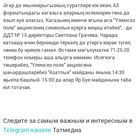
Әгәр дә якыннарыгызның сурәтләре юк икән, А3
форматындагы кәгазьгә аларның исемнәрен генә дә
язып куя аласыз. Кәгазьнең икенче ягына исә "Үлемсез
полк" акциясенең символын куярга киңәш итәбез", - ди
ДДТ № 15 директоры Светлана Грачева. Чарада
катнашу өчен бернинди теркәлү дә үтәргә кирәк түгел,
чөнки бу ирекле гамәл. Өстәмә мәгълүматне 71-25-20
телефон номеры аша алырга мөмкин. Исегезгә
төшерәбез, "Үлемсез полк" акциясенә
шәһәрдәшләребез "Азатлык" мәйданы янына 14:30
җыела башлый. 15:00 дә алар Яр Буе мәйданына таба
юл тотачак.
Следите за самым важным и интересным в
Telegram-канале
Татмедиа