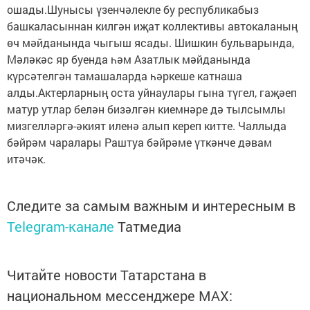
ошады.Шунысы үзенчәлекле бу республикабыз
башкаласыннан килгән иҗат коллективы автокаланың
өч мәйданында чыгыш ясады. Шишкин бульварында,
Мәләкәс яр буенда һәм Азатлык мәйданында
күрсәтелгән тамашаларда һәркеше катнаша
алды.Актерларның оста уйнаулары гына түгел, гаҗәеп
матур утлар белән бизәлгән киемнәре дә тылсымлы
мизгелләргә-әкият иленә алып кереп китте. Чаллыда
бәйрәм чаралары Раштуа бәйрәме үткәнче дәвам
итәчәк.
Следите за самым важным и интересным в
Telegram-канале
Татмедиа
Читайте новости Татарстана в
национальном мессенджере MАХ: