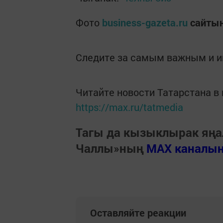
Фото
business-gazeta.ru
сайты
Следите за самым важным и 
Читайте новости Татарстана 
https://max.ru/tatmedia
Тагы да кызыклырак яңа
Чаллы»ның
MAX каналы
Оставляйте реакции