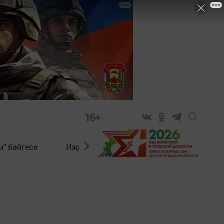
16+
" бәйгесе
Иҗат
Реклама
Онлайн язы