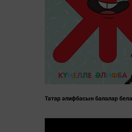
Татар әлифбасын балалар белә