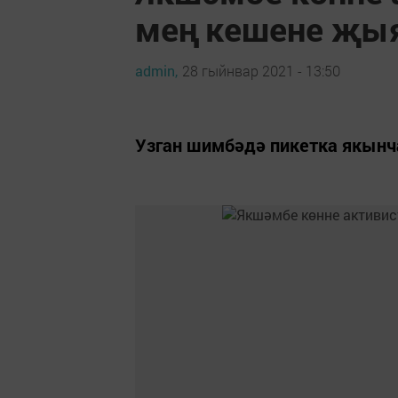
мең кешене җыя
admin,
28 гыйнвар 2021 - 13:50
Узган шимбәдә пикетка якынч