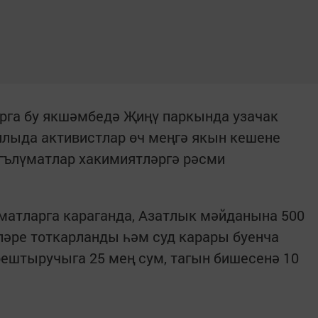
рга бу якшәмбедә Җиңү паркында узачак
ллыда активистлар өч меңгә якын кешене
гълүматлар хакимиятләргә рәсми
матларга караганда, Азатлык мәйданына 500
ләре тоткарланды һәм суд карары буенча
ештыручыга 25 мең сум, тагын бишесенә 10