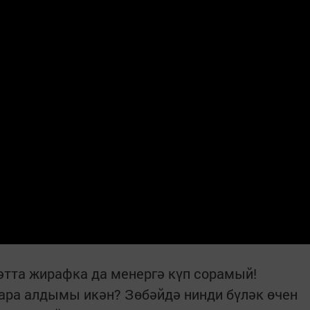
Хәтта жирафка да менергә күп сорамый!
ара алдымы икән? Зөбәйдә нинди бүләк өчен