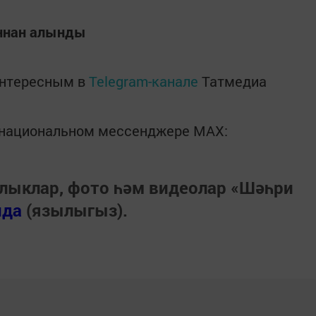
ннан алынды
интересным в
Telegram-канале
Татмедиа
в национальном мессенджере MАХ:
лыклар, фото һәм видеолар «Шәһри
нда
(язылыгыз).