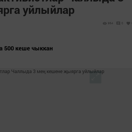
рга уйлыйлар
964
0
а 500 кеше чыккан