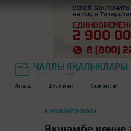
ЧАЛЛЫ ЯҢАЛЫКЛАРЫ
"Шәһри Чаллы" газетасы
Язмыш
Шоу-бизнес
Сәламәтлек
ЯҢАЛЫКЛАР ТАСМАСЫ
Якшәмбе көнне 