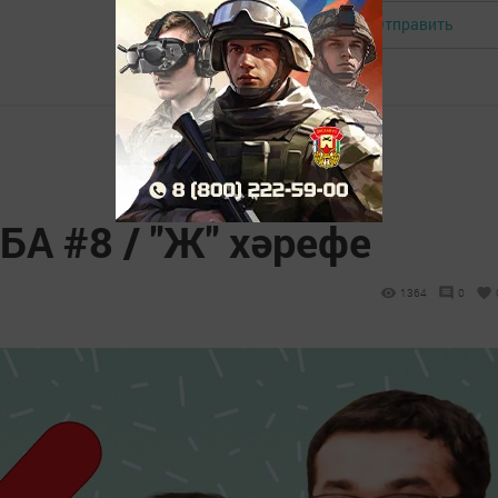
Отправить
Авторизоваться
 #8 / "Ж" хәрефе
1364
0