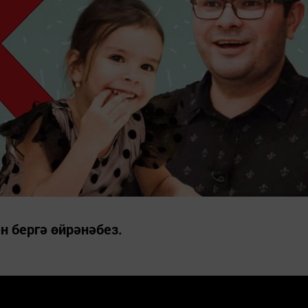
н бергә өйрәнәбез.