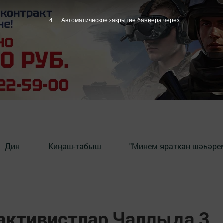
3
Автоматическое закрытие баннера через
Дин
Киңәш-табыш
"Минем яраткан шәһәрем
активистлар Чаллыда 3