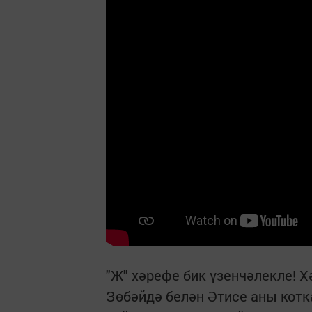
"Ж" хәрефе бик үзенчәлекле! 
Зөбәйдә белән Әтисе аны котк