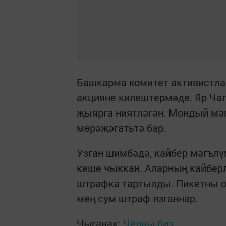
Башкарма комитет активистла
акцияне килештермәде. Яр Ча
җыярга ниятләгән. Мондый мә
мөрәҗәгатьтә бар.
Узган шимбәдә, кайбер мәгълү
кеше чыккан. Аларның кайбер
штрафка тартылды. Пикетны о
мең сум штраф язганнар.
Чыганак:
Челны-биз