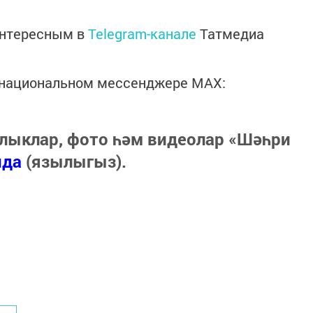
интересным в
Telegram-канале
Татмедиа
в национальном мессенджере MАХ:
лыклар, фото һәм видеолар «Шәһри
нда
(язылыгыз).