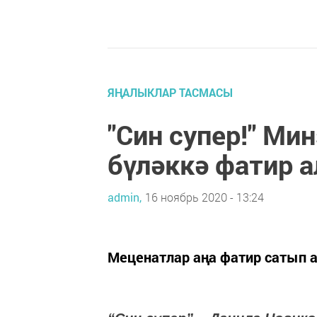
ЯҢАЛЫКЛАР ТАСМАСЫ
"Син супер!" Ми
бүләккә фатир 
admin,
16 ноябрь 2020 - 13:24
Меценатлар аңа фатир сатып а