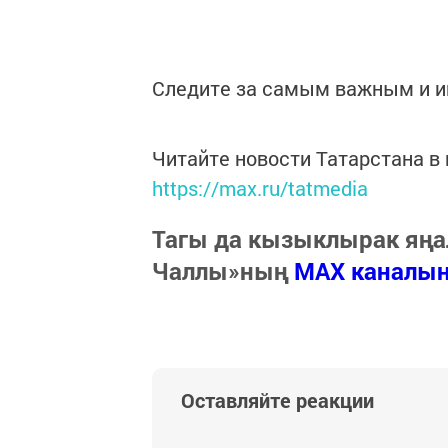
Следите за самым важным и 
Читайте новости Татарстана 
https://max.ru/tatmedia
Тагы да кызыклырак яңа
Чаллы»ның
MAX каналы
Оставляйте реакции