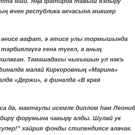
ртта яши. Яңа фатирда тавыш яздыру
ың өчен республика акчасына микшер
 әнисе вафат, ә әтисе улы тормышында
 тәрбияләүгә генә түгел, ә аның
ышлаган. Тамашадагы чыгышын ул нәкъ
финалда малай Киркоровның «Марина»
да «Держи», ә финалда «В края
са да, мактаулы исемле диплом һәм Леони
бирү форумына чакыру алды. Шулай ук
супер!” хәйрия фонды стипендиясе алачак.