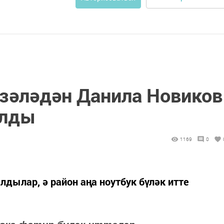
нзәләдән Данила Новиков
алды
1169
0
лдылар, ә район аңа ноутбук бүләк итте