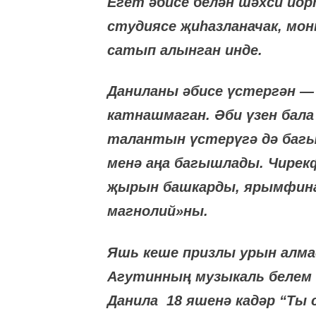
Егет әбисе белән шәхси йо
студиясе җиһазланачак, мон
сатып алынган инде.
Даниланы әбисе үстергән —
катнашмаган. Әби үзен бала
талантын үстерүгә дә баг
менә аңа багышлады. Чирек
җырын башкарды, ярымфинал
магнолий»ны.
Яшь кеше призлы урын алма
Агутинның музыкаль белем 
Данила 18 яшенә кадәр “Ты 