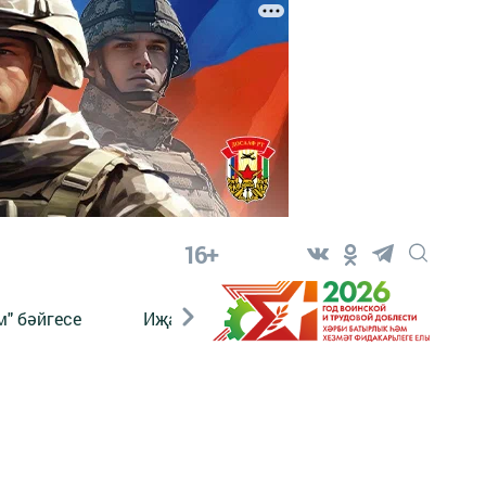
16+
" бәйгесе
Иҗат
Реклама
Онлайн язы