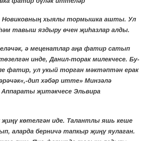
овка фатир бүләк иттеләр
ил Новиковның хыялы тормышка ашты. Ул
 һәм тавыш яздыру өчен җиһазлар алды.
теләчәк, ә меценатлар аңа фатир сатып
төзелгән инде, Данил-торак милекчесе. Бу-
ле фатир, ул укый торган мәктәптән ерак
кәрәчәк«,-дип хәбәр итте» Минзәлә
 Аппараты җитәкчесе Эльвира
у җиңү көтелгән иде. Талантлы яшь кеше
п, аларда берничә тапкыр җиңү яулаган.