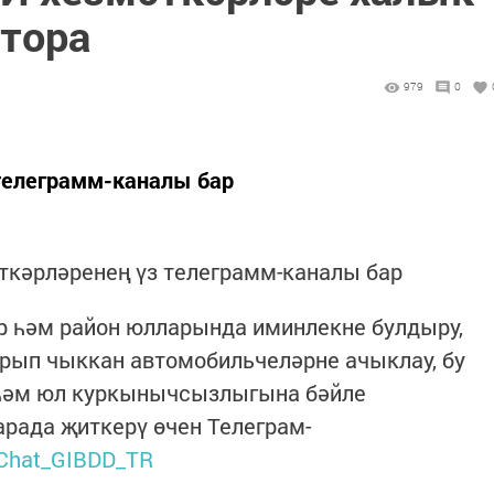
 тора
979
0
телеграмм-каналы бар
кәрләренең үз телеграмм-каналы бар
 һәм район юлларында иминлекне булдыру,
рып чыккан автомобильчеләрне ачыклау, бу
 һәм юл куркынычсызлыгына бәйле
рада җиткерү өчен Телеграм-
/Chat_GIBDD_TR