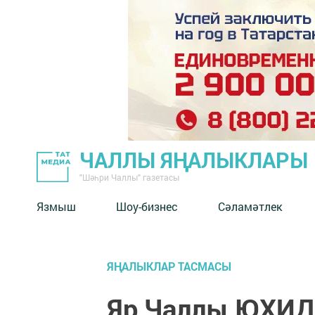
ЧАЛЛЫ ЯҢАЛЫКЛАРЫ
"Шәһри Чаллы" газетасы
Язмыш
Шоу-бизнес
Сәламәтлек
ЯҢАЛЫКЛАР ТАСМАСЫ
Яр Чаллы ЮХИД