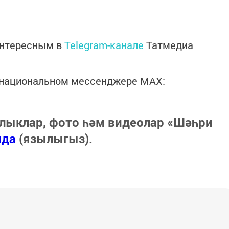
интересным в
Telegram-канале
Татмедиа
в национальном мессенджере MАХ:
лыклар, фото һәм видеолар «Шәһри
нда
(язылыгыз).