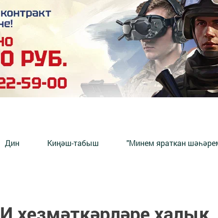
Дин
Киңәш-табыш
"Минем яраткан шәһәрем
И хезмәткәрләре халык