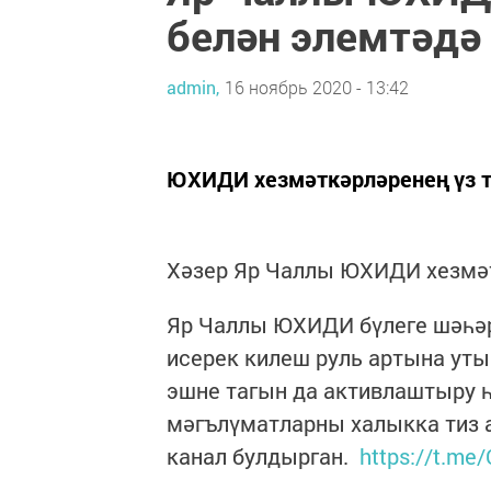
белән элемтәдә
admin,
16 ноябрь 2020 - 13:42
ЮХИДИ хезмәткәрләренең үз 
Хәзер Яр Чаллы ЮХИДИ хезмәт
Яр Чаллы ЮХИДИ бүлеге шәһәр
исерек килеш руль артына уты
эшне тагын да активлаштыру
мәгълүматларны халыкка тиз а
канал булдырган.
https://t.me