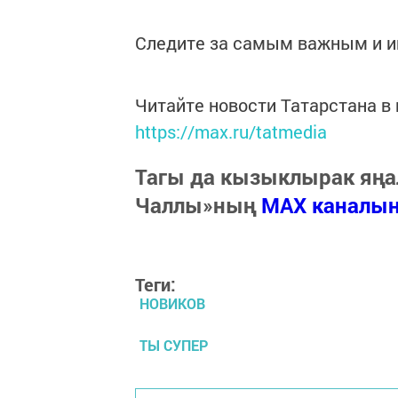
Следите за самым важным и 
Читайте новости Татарстана 
https://max.ru/tatmedia
Тагы да кызыклырак яңа
Чаллы»ның
MAX каналы
Теги:
НОВИКОВ
ТЫ СУПЕР