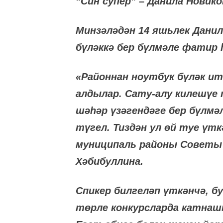
“Син супер” – Данила Новик
Минзәләдән 14 яшьлек Дан
бүләккә бер бүлмәле фатир
«Районнан ноутбук бүләк и
алдылар. Сату-алу килешүе 
шәһәр үзәгендәге бер бүлмә
түгел. Тиздән ул өй туе үт
муниципаль районы Советы
Хәбибуллина.
Спикер билгеләп үткәнчә, б
төрле конкурсларда катнашы