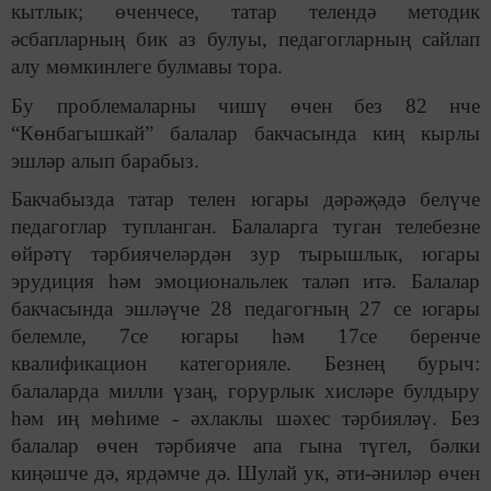
кытлык; өченчесе, татар телендә методик
әсбапларның бик аз булуы, педагогларның сайлап
алу мөмкинлеге булмавы тора.
Бу проблемаларны чишү өчен без 82 нче
“Көнбагышкай” балалар бакчасында киң кырлы
эшләр алып барабыз.
Бакчабызда татар телен югары дәрәҗәдә белүче
педагоглар тупланган. Балаларга туган телебезне
өйрәтү тәрбиячеләрдән зур тырышлык, югары
эрудиция һәм эмоциональлек таләп итә. Балалар
бакчасында эшләүче 28 педагогның 27 се югары
белемле, 7се югары һәм 17се беренче
квалификацион категорияле. Безнең бурыч:
балаларда милли үзаң, горурлык хисләре булдыру
һәм иң мөһиме - әхлаклы шәхес тәрбияләү. Без
балалар өчен тәрбияче апа гына түгел, бәлки
киңәшче дә, ярдәмче дә. Шулай ук, әти-әниләр өчен