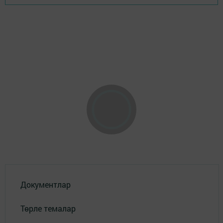
Документлар
Төрле темалар