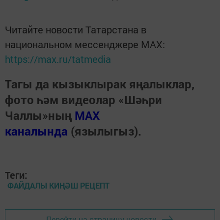
Читайте новости Татарстана в
национальном мессенджере MАХ:
https://max.ru/tatmedia
Тагы да кызыклырак яңалыклар,
фото һәм видеолар «Шәһри
Чаллы»ның
MAX
каналында
(язылыгыз).
Теги:
ФАЙДАЛЫ КИҢӘШ РЕЦЕПТ
Перейти на страницу новости