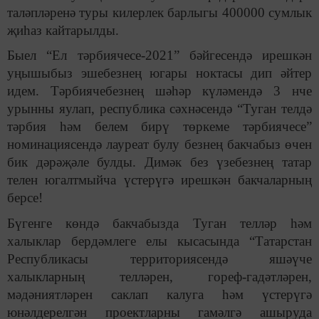
таләпләренә туры килерлек барлыгы 400000 сумлык
җиһаз кайтарылды.
Быел “Ел тәрбиячесе-2021” бәйгесендә ирешкән
уңышыбыз эшебезнең югары ноктасы дип әйтер
идем. Тәрбиячебезнең шәһәр
күләмендә 3 нче
урынны яулап, республика сәхнәсендә “Туган телдә
тәрбия һәм белем бирү төркеме тәрбиячесе”
номинациясендә лауреат булу безнең бакчабыз өчен
бик дәрәҗәле булды. Димәк без үзебезнең татар
телен югалтмыйча үстерүгә ирешкән бакчаларның
берсе!
Бүгенге көндә бакчабызда Туган телләр һәм
халыклар бердәмлеге елы кысасында “Татарстан
Республикасы территориясендә яшәүче
халыкларның телләрен, гореф-гадәтләрен,
мәдәниятләрен саклап калуга һәм үстерүгә
юнәлдерелгән проектларны гамәлгә ашыруда