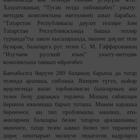
Хәзратованың “Туган телдә сөйләшәбез” укыту-
методик комплектына нигезләнеп алып барабыз.
“Татарстан Республикасы дәүләт телләре һәм
Татарстан Республикасында башка телләр
турында”гы закон кысаларында, икенче дәүләт теле
буларак, балаларга рус телен С. М. Гаффарованың
“Изучаем русский язык” укыту-методик
комплектына таянып өйрәтәбез.
Бакчабызга йөрүче 280 баланың барысы да татар
телендә аралаша, сөйләшә. Яшерен түгел, шәһәр
җирлегендә яшәп тәрбияләнгән балаларның ана
телен белү дәрәҗәсе төрлечә. Моның сәбәпләре
берничә юнәлешкә барып тоташа. Минем карашка
беренчесе, иң төп проблемалы юнәлеш, әти-
әниләрнең балалары белән татарча аралашмавы;
икенчесе, татар телен камил белеп тел тирәлеген
дөрес оештырып эшләүче педагогик кадрларга