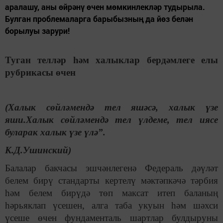
аралашу, аны өйрәнү өчен мөмкинлекләр тудырыла.
Булган проблемаларга барыбызның да йөз белән
борылуы зарури!
Туган телләр һәм халыклар бердәмлеге елы
рубрикасы өчен
(Халык сөйләмендә тел яшәсә, халык үзе
яши.Халык сөйләмендә тел үлдеме, тел иясе
буларак халык үзе үлә”.
К.Д.Ушинский)
Балалар бакчасы эшчәнлегенә Федераль дәүләт
белем бирү стандарты кертелү мәктәпкәчә тәрбия
һәм белем бирүдә төп максат итеп баланың
һәрьяклап үсешен, алга таба укуын һәм шәхси
үсеше өчен фундаменталь шартлар булдыруны