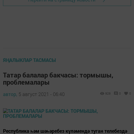
ЯҢАЛЫКЛАР ТАСМАСЫ
Татар балалар бакчасы: тормышы,
проблемалары
автор,
5 август 2021 - 06:40
929
0
0
Республика һәм шәһәребез күләмендә туган телебездә