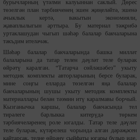
бурычларның үтәлми калуыннан саклый. Дөрес
төзелгән план тәрбияченең эшен җиңеләйтә, эшенә
ачыклык кертә, вакытын экономияли,
җаваплылыгын арттыра. Бу материал тәҗрибә
уртаклашудан чыгып шәһәр балалар бакчаларына
тәкъдим ителәчәк.
Шәһәр балалар бакчаларында башка милләт
балаларына да татар телен дәүләт теле буларак
өйрәтү каралган. “Татарча сөйләшәбез” укыту
методик комплекты авторларының берсе буларак,
мине соңгы елларда төзелгән яңа балалар
бакчаларының шушы укыту методик комплекты
материаллары белән тәэмин итү каралмавы борчый.
Кызганычка каршы, балалар бакчасында тел
тирәлеге барлыкка китерүдә төркем
тәрбиячеләренең роле югалды. Татар теле дәүләт
теле буларак, күтәрелеш чорында алган дәрәҗәсен
кайтарсак, телне өйрәнү сыйфаты югары булыр иде,