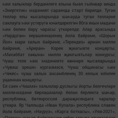
һәм халыклар бердәмлеге елына быел гыйнвар аенда
«Энергетик» мәдәният сараенда старт бирелде. Туган
телләр елы кысаларында шәһәрдә туган телләрне
саклауга һәм үстерүгә юнәлдерелгән 80гә якын мәдәни
һәм белем бирү чарасы үткәрелде. Алар арасында
«Нардуган» керәшеннәренең йола бәйрәме, «Шорык
Йол» мари халык бәйрәме, «Терендез» әрмән милли
бәйрәме, «Ариран» Корея җәмгыяте концерты,
«Мәхәббәт хакына» милли җәмгыятьләр конкурсы,
Чуаш теле һәм мәдәнияте көннәре кысаларында
«Чуваш эреше» күргәзмәсе, Чуаш общинасы һәм
«Чекес» чуаш халык ансамбленең 30 еллык юбилее
уңаеннан концерты.
Ел саен «Чишмә» халыклар дуслыгы йорты белгечләре
милли-мәдәни берләшмәләр белән берлектә шәһәр,
республика, бөтенроссия дәрәҗәсендәге чаралар
үткәрә. Яр Чаллыда «Иван Купала» республика славян
йола бәйрәме, «Нәүрүз», «Карга боткасы», «Уяв-2021»,
«Питрау» шәһәр бәйрәмнәре кебек мөһим этномәдәни