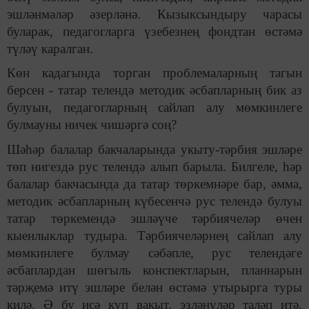
эшләнмәләр әзерләнә. Кызыксындыру чарасы
буларак, педагогларга үзебезнең фондтан өстәмә
түләү каралган.
Көн кадагында торган проблемаларның тагын
берсен - татар телендә методик әсбапларның бик аз
булуын, педагогларның сайлап алу мөмкинлеге
булмауны ничек чишәргә соң?
Шәһәр балалар бакчаларында укыту-тәрбия эшләре
төп нигездә рус телендә алып барыла. Билгеле, һәр
балалар бакчасында да татар төркемнәре бар, әмма,
методик әсбапларның күбесенчә рус телендә булуы
татар төркемендә эшләүче тәрбиячеләр өчен
кыенлыклар тудыра. Тәрбиячеләрнең сайлап алу
мөмкинлеге булмау сәбәпле, рус телендәге
әсбаплардан шөгыль конспектларын, планнарын
тәрҗемә итү эшләре белән өстәмә утырырга туры
килә. Ә бу исә күп вакыт, эзләнүләр таләп итә.