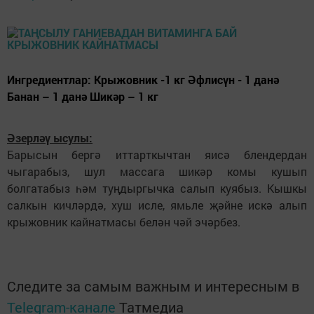
Ингредиентлар: Крыжовник -1 кг Әфлисүн - 1 данә
Банан – 1 данә Шикәр – 1 кг
Әзерләү ысулы:
Барысын бергә иттарткычтан яисә блендердан
чыгарабыз, шул массага шикәр комы кушып
болгатабыз һәм туңдыргычка салып куябыз. Кышкы
салкын кичләрдә, хуш исле, ямьле җәйне искә алып
крыжовник кайнатмасы белән чәй эчәрбез.
Следите за самым важным и интересным в
Telegram-канале
Татмедиа