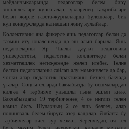
мәйданчыкларында педагоглар белем бирү
эшчәнлекләре күрсәтәләр, үзләренең тәҗрибәләре
белән җирле газета-журналларда бүлешәләр, бик
күп конкурсларда катнашып җиңү яулыйлар.
Коллективны яңа фикерле яшь педагоглар белән дә
тәэмин итү юнәлешендә дә эш алып барыла. Яшь
педагогларны Яр Чаллы дәүләт педагогика
университеты, педагогика көллиятләре белән
хезмәттәшлек нәтиҗәсендә җәлеп итәбез. Телне
белгән педагогларны сайлап алу мөмкинлеге дә бар,
чөнки алар педагогик практиканы безнең бакчада
үтәләр. Соңгы елларда бакчабызда бу оешмалардан
килгән 4 тәрбияче уңышлы гына эшләп килә.
Бакчабыздагы 19 тәрбияченең 4 се инглиз телен
камил белә. Шуларның 2 се яшь белгеч, алар
полингваль белем бирүгә әзер кадрлар. Әлбәттә бу
тәрбиячеләр өчен зур хезмәт. Беренчедән, өч тел
белү мөхим булса, икенчедән, кирәкле методик