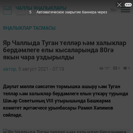
ЧАЛЛЫ ЯҢАЛЫКЛАРЫ
16+
4
Автоматическое закрытие баннера через
"Шәһри Чаллы" газетасы
ЯҢАЛЫКЛАР ТАСМАСЫ
Яр Чаллыда Туган телләр һәм халыклар
бердәмлеге елы кысаларында 80гә
якын чара уздырылды
автор,
5 август 2021 - 07:19
727
0
0
Дәүләт милли сәясәтен тормышка ашыру һәм Туган
телләр һәм халыклар бердәмлеге елын үткәрү турында
Шәһәр Советының VIII утырышында Башкарма
комитет җитәкчесе урынбасары Рамил Хәлимов
сөйләде.