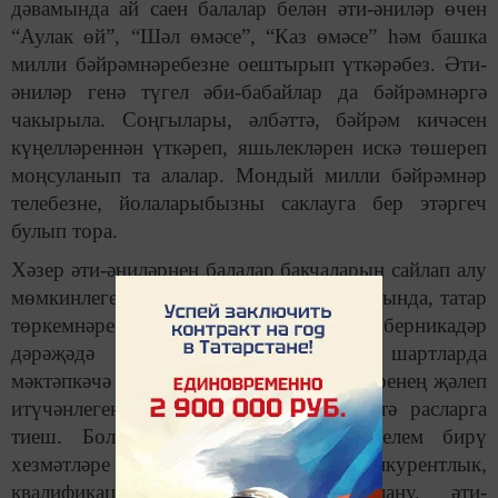
дәвамында ай саен балалар белән әти-әниләр өчен
“Аулак өй”, “Шәл өмәсе”, “Каз өмәсе” һәм башка
милли бәйрәмнәребезне оештырып үткәрәбез. Әти-
әниләр генә түгел әби-бабайлар да бәйрәмнәргә
чакырыла. Соңгылары, әлбәттә, бәйрәм кичәсен
күңелләреннән үткәреп, яшьлекләрен искә төшереп
моңсуланып та алалар. Мондый милли бәйрәмнәр
телебезне, йолаларыбызны саклауга бер этәргеч
булып тора.
Хәзер әти-әниләрнең балалар бакчаларын сайлап алу
мөмкинлеге тагын да артты. Бу үз чиратында, татар
төркемнәренә балалар туплауны да берникадәр
дәрәҗәдә катлауландыра. Әлеге шартларда
мәктәпкәчә белем бирү оешмалары үзләренең җәлеп
итүчәнлеген, кирәклеген даими рәвештә расларга
тиеш. Боларга бары тәрбия һәм белем бирү
хезмәтләре базарында конкурентлык,
квалификацияле программалар куллану, әти-