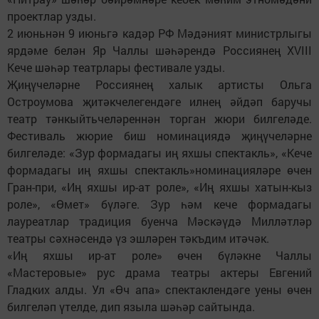
проектлар узды.
2 июньнән 9 июньгә кадәр РФ Мәдәният министрлыгы
ярдәме белән Яр Чаллы шәһәрендә Россиянең XVIII
Кече шәһәр театрлары фестивале узды.
Җиңүчеләрне Россиянең халык артисты Ольга
Остроумова җитәкчелегендәге илнең әйдәп баручы
театр тәнкыйтьчеләреннән торган жюри билгеләде.
Фестиваль жюрие биш номинациядә җиңүчеләрне
билгеләде: «Зур формадагы иң яхшы спектакль», «Кече
формадагы иң яхшы спектакль»номинацияләре өчен
Гран-при, «Иң яхшы ир-ат роле», «Иң яхшы хатын-кыз
роле», «Өмет» бүләге. Зур һәм кече формадагы
лауреатлар традиция буенча Мәскәүдә Милләтләр
театры сәхнәсендә үз эшләрен тәкъдим итәчәк.
«Иң яхшы ир-ат роле» өчен бүләкне Чаллы
«Мастеровые» рус драма театры актеры Евгений
Гладких алды. Ул «Өч апа» спектаклендәге уены өчен
билгеләп үтелде, дип языла шәһәр сайтында.