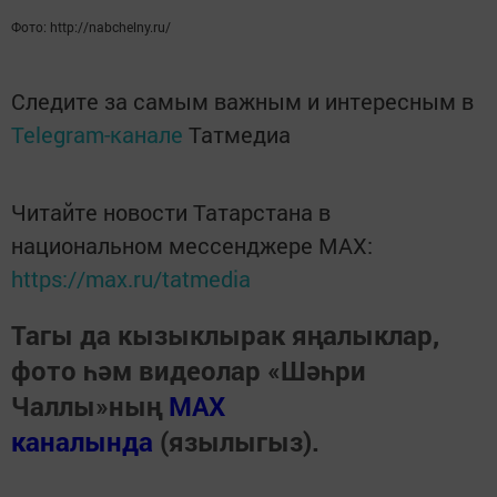
Фото: http://nabchelny.ru/
Следите за самым важным и интересным в
Telegram-канале
Татмедиа
Читайте новости Татарстана в
национальном мессенджере MАХ:
https://max.ru/tatmedia
Тагы да кызыклырак яңалыклар,
фото һәм видеолар «Шәһри
Чаллы»ның
MAX
каналында
(язылыгыз).