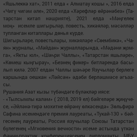
«Яшь­лек­кә хат», 2011 ел­да « Ал­ма­тау ко­шы », 2016 ел­да
«Чи­гү чигəм əле», 2020 ел­да «Хә­реф­ләр өй­рә­нә­без» (Та­
тар­стан ки­тап нәш­ри­я­те), 2021 ел­да «Мәң­ге­лек
моң» исем­ле ши­гырьлəр, по­весть, хи­кә­ялəр, мә­сәл­ләр
туп­лан­ган ки­тап­ла­ры дөнья күр­де.
Ши­гырь­лә­ре, по­весть­ла­ры, хи­кә­я­лә­ре «Сѳем­би­кә», «Ча­
ян» жур­на­лы, «Мәй­дан» жур­нал­ла­рын­да, «Мә­дә­ни җом­
га», «Як­ты юл», «Шәһ­ри Чал­лы», «Та­тар­стан яшь­лә­ре»,
«Кө­меш кың­гы­рау», «Без­нең фи­кер» бит­лә­рен­дә ба­сы­
лып ки­лә. 2007 ел­дан Чал­лы шә­һә­ре Язу­чы­лар бер­ле­ге
кар­шын­да оеш­кан «Ләй­сән» әдә­би бер­ләш­мә­се әгъ­за­
сы.
Ру­ша­ния Азат кы­зы тү­бән­дә­ге бү­ләк­ләр ия­се:
- «Тыл­сым­лы ка­ләм» ( 2018, 2019 ел) бәй­ге­лә­ре җи­ңү­че­
се, «Әй­лә­нә-ти­рә мохит­не ѳйрә­нү өл­кә­сен­дә» Зөль­фи­рә
Са­фи­на исе­мен­дә­ге пре­мия лау­ре­а­ты, «Ту­кай-130 » бәй­
ге­се­нең лау­ре­а­ты, Рос­сия язу­чы­лар Со­ю­зы Та­тар­стан
бү­ле­ге­нең «Мгно­ве­ния веч­нос­ти» исе­ме ас­тын­да үт­кән
фән­ни-прак­тик кон­фе­рен­ци­я­се­нең дип­ло­ман­ты, МБУ