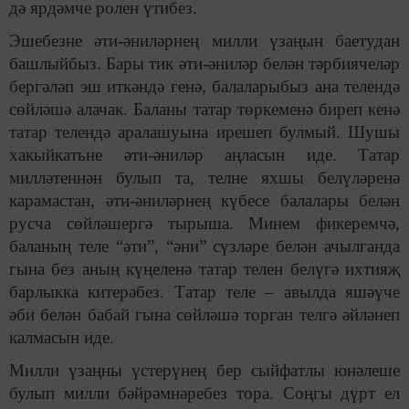
дә ярдәмче ролен үтибез.
Эшебезне әти-әниләрнең милли үзаңын баетудан
башлыйбыз. Бары тик әти-әниләр белән тәрбиячеләр
бергәләп эш иткәндә генә, балаларыбыз ана телендә
сөйләшә алачак. Баланы татар төркеменә биреп кенә
татар телендә аралашуына ирешеп булмый. Шушы
хакыйкатьне әти-әниләр аңласын иде. Татар
милләтеннән булып та, телне яхшы белүләренә
карамастан, әти-әниләрнең күбесе балалары белән
русча сөйләшергә тырыша. Минем фикеремчә,
баланың теле “әти”, “әни” сүзләре белән ачылганда
гына без аның күңеленә татар телен белүгә ихтияҗ
барлыкка китерәбез. Татар теле – авылда яшәүче
әби белән бабай гына сөйләшә торган телгә әйләнеп
калмасын иде.
Милли үзаңны үстерүнең бер сыйфатлы юнәлеше
булып милли бәйрәмнәребез тора. Соңгы дүрт ел