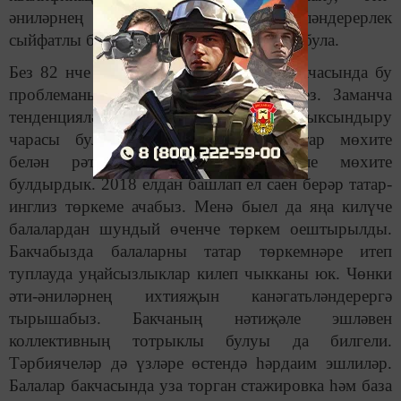
әниләрнең ихтияҗын канәгатьләндерерлек
сыйфатлы белем бирү аша гына ирешеп була.
Без 82 нче “Көнбагышкай” балалар бакчасында бу
проблеманы яңача эшләү аша чишәбез. Заманча
тенденцияләргә тигезләнеп, мәсәлән, кызыксындыру
чарасы буларак,
төркемнәребездә татар мөхите
белән рәттән өлешчә инглиз теле мөхите
булдырдык. 2018 елдан башлап ел саен берәр татар-
инглиз төркеме ачабыз. Менә быел да яңа килүче
балалардан шундый өченче төркем оештырылды.
Бакчабызда балаларны татар төркемнәре итеп
туплауда уңайсызлыклар килеп чыкканы юк. Чөнки
әти-әниләрнең ихтияҗын канәгатьләндерергә
тырышабыз. Бакчаның нәтиҗәле эшләвен
коллективның тотрыклы булуы да билгели.
Тәрбиячеләр дә үзләре өстендә һәрдаим эшлиләр.
Балалар бакчасында уза торган стажировка һәм база