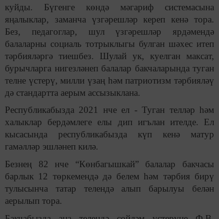
куйды. Бүгенге көндә мәгариф системасына
яңалыклар, заманча үзгәрешләр кереп кенә тора.
Без, педагоглар, шул үзгәрешләр ярдәмендә
балаларны социаль тотрыклыгы булган шәхес итеп
тәрбияләргә тиешбез. Шулай ук, куелган максат,
бурычларга нигезләнеп балалар бакчаларында туган
телне үстерү, милли үзаң һәм патриотизм тәрбияләү
дә стандартта аерым ассызыклана.
Республикабызда 2021 нче ел - Туган телләр һәм
халыклар бердәмлеге елы дип игълан ителде. Ел
кысасында республикабызда күп кенә матур
гамәлләр эшләнеп килә.
Безнең 82 нче “Көнбагышкай” балалар бакчасы
барлык 12 төркемендә дә белем һәм тәрбия бирү
тулысынча татар телендә алып барылуы белән
аерылып тора.
Бакчабызда ана телендә сөйләм үстерүне Ф.В.