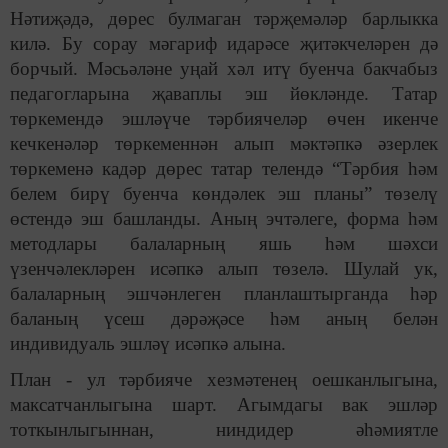
Нәтиҗәдә, дөрес булмаган тәрҗемәләр барлыкка
килә. Бу сорау мәгариф идарәсе җитәкчеләрен дә
борчый. Мәсьәләне уңай хәл итү буенча бакчабыз
педагогларына җаваплы эш йөкләнде. Татар
төркемендә эшләүче тәрбиячеләр өчен икенче
кечкенәләр төркеменнән алып мәктәпкә әзерлек
төркеменә кадәр дөрес татар телендә “Тәрбия һәм
белем бирү буенча көндәлек эш планы” төзелү
өстендә эш башланды. Аның эчтәлеге, форма һәм
методлары балаларның яшь һәм шәхси
үзенчәлекләрен исәпкә алып төзелә. Шулай ук,
балаларның эшчәнлеген планлаштырганда һәр
баланың үсеш дәрәҗәсе һәм аның белән
индивидуаль эшләү исәпкә алына.
План - ул тәрбияче хезмәтенең оешканлыгына,
максатчанлыгына шарт. Агымдагы вак эшләр
тоткынлыгыннан, ниндидер әһәмиятле