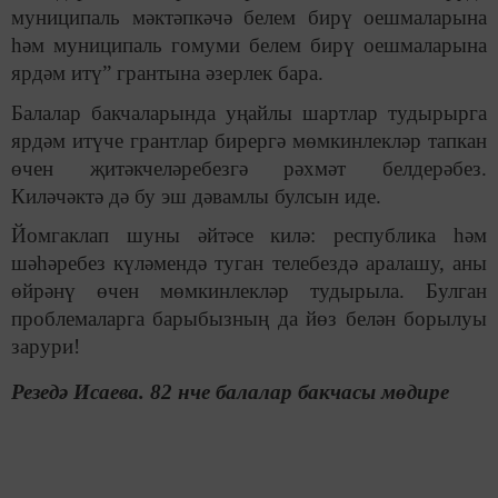
муниципаль мәктәпкәчә белем бирү оешмаларына
һәм муниципаль гомуми белем бирү оешмаларына
ярдәм итү” грантына әзерлек бара.
Балалар бакчаларында уңайлы шартлар тудырырга
ярдәм итүче грантлар бирергә мөмкинлекләр тапкан
өчен җитәкчеләребезгә рәхмәт белдерәбез.
Киләчәктә дә бу эш дәвамлы булсын иде.
Йомгаклап шуны әйтәсе килә: республика һәм
шәһәребез күләмендә туган телебездә аралашу, аны
өйрәнү өчен мөмкинлекләр тудырыла. Булган
проблемаларга барыбызның да йөз белән борылуы
зарури!
Резедә Исаева. 82 нче балалар бакчасы мөдире