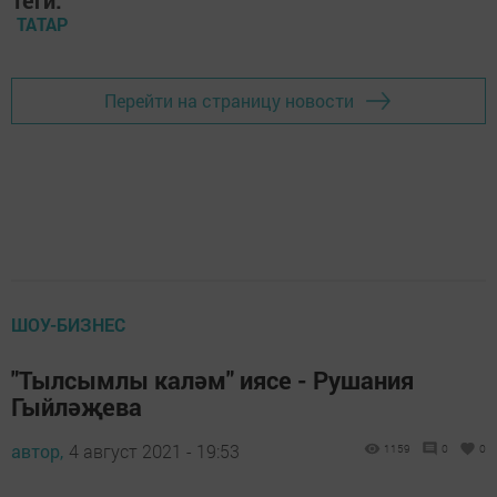
ТАТАР
Перейти на страницу новости
ШОУ-БИЗНЕС
"Тылсымлы каләм" иясе - Рушания
Гыйләҗева
автор,
4 август 2021 - 19:53
1159
0
0