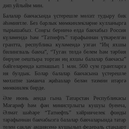
дип уйлыйм мин.
Балалар бакчасында үстерешле мөхит тудыру бик
әһәмиятле. Без барлык мөмкинлекләрне кулланырга
тырышабыз. Соңгы берничә елда бакчабыз Россия
күләмендә һәм “Татнефть” тарафыннан үткәрелгән
грантта, республика күләмендә узган “Иң яхшы
билингваль бакча”, “Туган телдә белем һәм тәрбия
бирүне оештыра торган иң яхшы балалар бакчасы”
бәйгеләрендә катнашып 1 млн. 500 сум грантларга
ия булдык. Болар балалар бакчасына үстерешле
мөхитне заманча җиһазлар белән тәэмин итәргә
мөмкинлек бирде.
Әле июнь аенда гына Татарстан Республикасы
Мәгариф һәм фән министрлыгы кушуы буенча,
Әлмәт шәһәре “Татнефть” хәйриячелек фонды
тарафыннан бакчабызга балалар бакчаларында татар
телен саклау акциясенә кушылып федераль стандарт