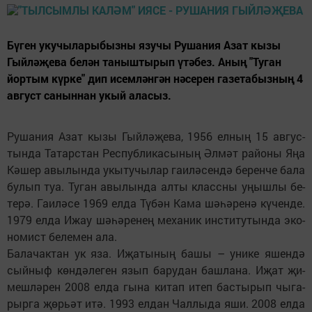
Бүген укучыларыбызны язучы Ру­ша­ния Азат кы­зы
Гый­лә­җе­ва белән таныштырып үтәбез. Аның "Туган
йортым күрке" дип исемләнгән нәсерен газетабызның 4
август саныннан укый аласыз.
Ру­ша­ния Азат кы­зы Гый­лә­җе­ва, 1956 ел­ның 15 ав­гус­
тын­да Та­тар­стан Рес­пуб­ли­ка­сы­ның Әл­мәт ра­йо­ны Яңа
Кә­шер авы­лын­да укы­ту­чы­лар га­и­лә­сен­дә бе­рен­че ба­ла
бу­лып туа. Ту­ган авы­лын­да ал­ты класс­ны уңыш­лы бе­
те­рә. Га­и­лә­се 1969 ел­да Тү­бән Ка­ма шә­һә­ре­нә кү­чен­де.
1979 ел­да Ижау шә­һә­ре­нең ме­ха­ник ин­с­ти­ту­тын­да эко­
но­мист бе­ле­мен ала.
Ба­ла­чак­тан ук яза. Иҗа­ты­ның ба­шы – уни­ке яшен­дә
сый­ныф кѳндә­ле­ген язып ба­ру­дан баш­ла­на. Иҗат җи­
меш­лә­рен 2008 ел­да гы­на ки­тап итеп бас­ты­рып чы­га­
рыр­га җѳрьәт итә. 1993 ел­дан Чал­лы­да яши. 2008 ел­да