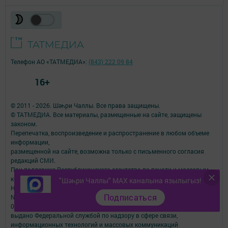
Телефон АО «ТАТМЕДИА»:
(843) 222 09 84
16+
© 2011 - 2026. Шәһри Чаллы. Все права защищены.
© ТАТМЕДИА. Все материалы, размещенные на сайте, защищены
законом.
Перепечатка, воспроизведение и распространение в любом объеме
информации,
размещенной на сайте, возможна только с письменного согласия
редакций СМИ.
При поддержке Республиканского агентства по печати и массовым
коммуникациям.
"Шәһри Чаллы" MAX каналына язылыгыз!
Наименование СМИ: Шəhри Чаллы
Подписаться
№ свидетельства о регистрации СМИ, дата: ЭЛ № ФС 77-67912 от
06.12.2016
выдано Федеральной службой по надзору в сфере связи,
информационных технологий и массовых коммуникаций