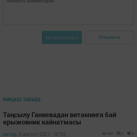
Отправить
Авторизоваться
КИҢӘШ-ТАБЫШ
Таңсылу Ганиевадан витаминга бай
крыжовник кайнатмасы
автор,
5 август 2021 - 07:02
892
0
0