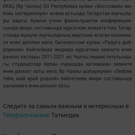
ИМЦ (Яр Чал­лы) XII Рес­пуб­ли­ка кү­ләм «Восс­ла­вим лю­
бовь ма­те­ринс­кую» исе­ме ас­тын­да Та­тар­стан язу­чы­ла­
ры иҗа­ты бу­ен­ча үт­кән фән­ни-прак­тик кон­фе­рен­ци­я­
сын­да жю­ри сос­та­вын­да күр­сәт­кән хез­мә­те hәм Та­тар­
стан­да яшә­ү­че язу­чы­лар­ның иҗа­ты­на яса­ган бә­я­лә­мә­
се ѳчен дип­лом ия­се, Бө­тен­рос­сия кү­ләм «Ра­ду­га доб­
ро­ре­чия» бәй­ге­сен­дә жю­ри­да күр­сәт­кән хез­мә­те ѳчен
рәх­мәт хат­ла­ры 2011-2021 ел, Чал­лы пе­дин­с­ти­ту­тын­да­
гы сту­ден­дтлар бе­лән оч­ра­шу­да кат­наш­кан хез­мә­те
ѳчен рәх­мәт ха­ты ия­се, Яр Чал­лы шәhәр­кү­ләм «Люб­лю
те­бя, мой край род­ной» бәй­ге­се­нең жю­ри сос­та­вын­да
эш­чән­ле­ге ѳчен рәх­мәт ха­ты.
Следите за самым важным и интересным в
Telegram-канале
Татмедиа