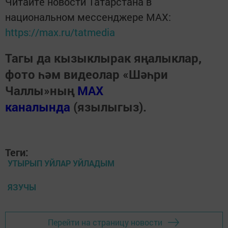
Читайте новости Татарстана в
национальном мессенджере MАХ:
https://max.ru/tatmedia
Тагы да кызыклырак яңалыклар,
фото һәм видеолар «Шәһри
Чаллы»ның
MAX
каналында
(язылыгыз).
Теги:
УТЫРЫП УЙЛАР УЙЛАДЫМ
ЯЗУЧЫ
Перейти на страницу новости