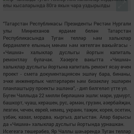
"Татарстан Республикасы Президенты Рөстәм Нургали
улы Миңнеханов ярдәме белән Татарстан
Республикасында Туган телләр һәм халыклар
бердәмлеге елының мөһим һәм көтелгән вакыйгасы -
«Чишмә» халыклар дуслыгы йортын капиталь
ремонтлау булачак. Хәзерге вакытта «Чишмә»
халыклар дуслыгы йортына капиталь ремонт ясау өчен
проект - смета документациясен эшләү бара, бинаны,
эчке инженерлык челтәрләрен һәм бизәкләү эшләрен
планлаштыру проекты эшләнә", - дип билгеләп үтте ул.
Бүген Чаллыда 22 милли берләшмә эшли: мари, удмурт,
башкорт, чуаш, керәшен, рус, әрмән, грузин, әзербайҗан,
лезгин, чечен, еврей, немец, украин, таҗик, корея, осетин,
үзбәк, казах, мордва, кыргыз, дагыстан. Алар барысы
да «Чишмә» халыклар дуслыгы йортында урнашкан.
Исегезгә төшерәбез, Яр Чаллы шәһәрендә Туган телләр