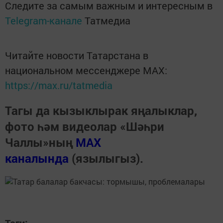
Следите за самым важным и интересным в
Telegram-канале
Татмедиа
Читайте новости Татарстана в
национальном мессенджере MАХ:
https://max.ru/tatmedia
Тагы да кызыклырак яңалыклар,
фото һәм видеолар «Шәһри
Чаллы»ның
MAX
каналында
(язылыгыз).
Теги: