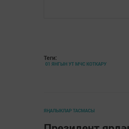
Теги:
01 ЯНГЫН УТ МЧС КОТКАРУ
ЯҢАЛЫКЛАР ТАСМАСЫ
Президент ярдә