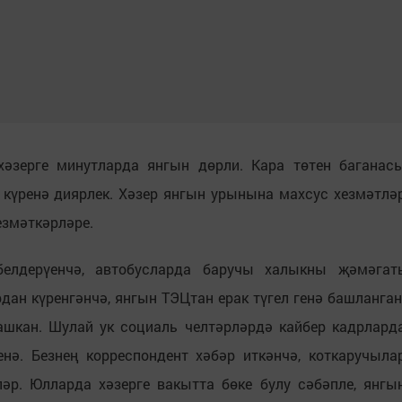
әзерге минутларда янгын дөрли. Кара төтен баганас
күренә диярлек. Хәзер янгын урынына махсус хезмәтлә
езмәткәрләре.
белдерүенчә, автобусларда баручы халыкны җәмәгат
ан күренгәнчә, янгын ТЭЦтан ерак түгел генә башланган
шкан. Шулай ук социаль челтәрләрдә кайбер кадрлард
нә. Безнең корреспондент хәбәр иткәнчә, коткаручыла
р. Юлларда хәзерге вакытта бөке булу сәбәпле, янгы