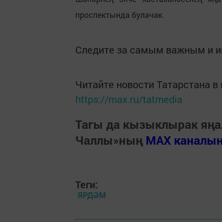
проспектында булачак.
Следите за самым важным и 
Читайте новости Татарстана 
https://max.ru/tatmedia
Тагы да кызыклырак яңа
Чаллы»ның
MAX каналы
Теги:
ЯРДӘМ