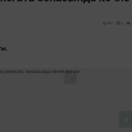
831
0
ты.
❯