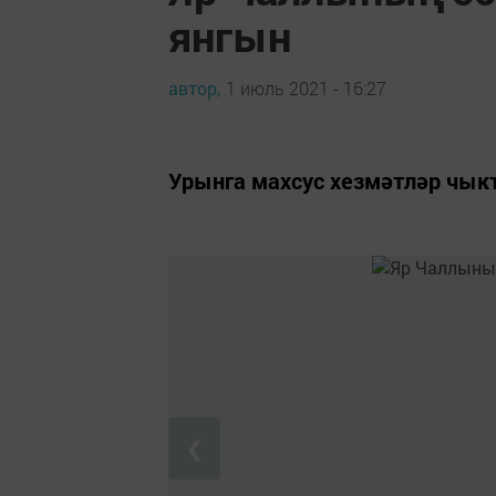
янгын
автор,
1 июль 2021 - 16:27
Урынга махсус хезмәтләр чык
❮