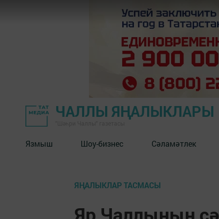
ЧАЛЛЫ ЯҢАЛЫКЛАРЫ
"Шәһри Чаллы" газетасы
Язмыш
Шоу-бизнес
Сәламәтлек
ЯҢАЛЫКЛАР ТАСМАСЫ
Яр Чаллының сә