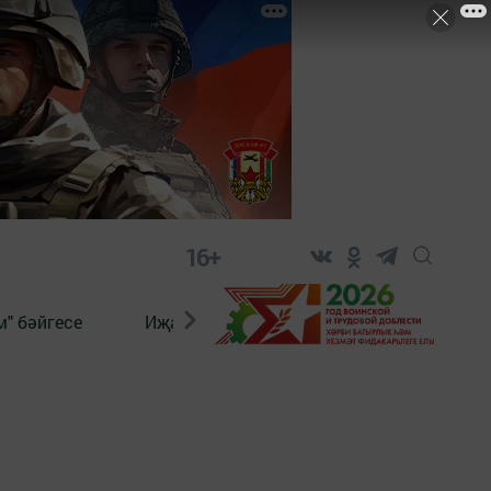
16+
" бәйгесе
Иҗат
Реклама
Онлайн язы