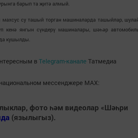
урынга барып та җитә алмый.
ы махсус су ташый торган машиналарда ташыйлар, шула
үп кенә янгын сүндерү машиналары, шәһәр автомобил
 да кушылды.
интересным в
Telegram-канале
Татмедиа
в национальном мессенджере MАХ:
лыклар, фото һәм видеолар «Шәһри
нда
(язылыгыз).