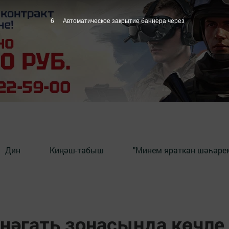
5
Автоматическое закрытие баннера через
Дин
Киңәш-табыш
"Минем яраткан шәһәрем
нәгать зонасында көчле