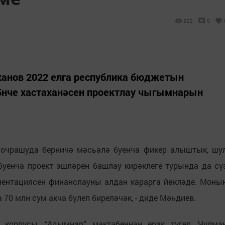
922
0
анов 2022 елга республика бюджетын
нче хастаханәсен проектлау чыгымнарын
 очрашуда берничә мәсьәлә буенча фикер алыштык, шу
буенча проект эшләрен башлау кирәклеге турында да сү
ментациясен финанслауны алдан карарга йөкләде. Моны
70 млн сум акча бүлеп биреләчәк, - диде Мәһдиев.
 корпусы, “Адымнар” мәктәбеннән ерак түгел, Чулма