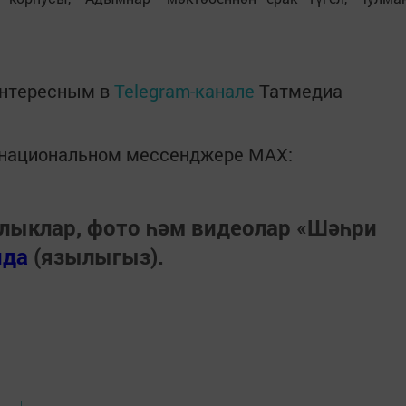
интересным в
Telegram-канале
Татмедиа
в национальном мессенджере MАХ:
лыклар, фото һәм видеолар «Шәһри
нда
(язылыгыз).