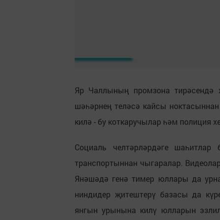
Яр Чаллының промзона тирәсендә х
шәһәрнең теләсә кайсы ноктасыннан 
килә - бу коткаручылар һәм полиция х
Социаль челтәрләрдәге шаһитлар 
транспортыннан чыгаралар. Видеолард
Янәшәдә генә тимер юллары да урна
ниндидер җитештерү базасы да күре
янгын урынына килү юлларын эзлилә