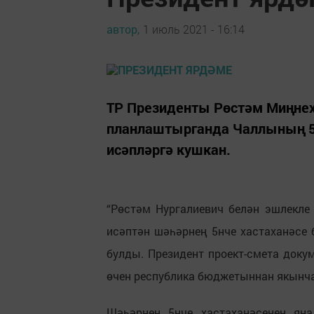
автор,
1 июль 2021 - 16:14
ТР Президенты Рөстәм Миңнех
планлаштырганда Чаллының 5
исәпләргә кушкан.
“Рөстәм Нургалиевич белән эшлекле
исәптән шәһәрнең 5нче хастаханәсе 
булды. Президент проект-смета доку
өчен республика бюджетыннан якынча 
Шәһәрнең 5нче хастаханәсенең яңа