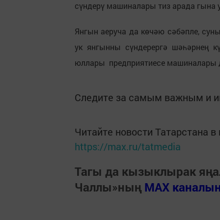
сүндерү машиналары тиз арада гына 
Янгын аеруча да көчәю сәбәпле, сун
ук янгынны сүндерергә шәһәрнең к
юллары предприятиесе машиналары
Следите за самым важным и 
Читайте новости Татарстана 
https://max.ru/tatmedia
Тагы да кызыклырак яңа
Чаллы»ның
MAX каналы